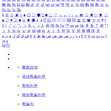
㎒
㎓
㎔
Ω
㏀
㏁
㎊
㎋
㎌
㏖
㏅
㎭
㎮
㎯
㏛
㎩
㎪
㎫
㎬
㏝
㏐
㏓
㏃
㏉
㏜
㏆
§
※
☆
★
○
●
◎
◇
◆
□
■
△
▽
→
←
↑
↓
↔
〓
◁
◀
▷
▶
♤
♠
♡
♥
♧
♣
⊙
◈
▣
◐
◑
▒
▤
▥
▨
▧
▦
▩
♨
☏
☎
☜
☞
¶
†
‡
↕
↗
↙
↖
↘
♭
♩
♪
♬
㉿
㈜
№
㏇
™
㏂
㏘
℡
＃
＆
＊
＠
ª
º
ⅰ
ⅱ
ⅲ
ⅳ
ⅴ
ⅵ
ⅶ
ⅷ
ⅸ
ⅹ
Ⅰ
Ⅱ
Ⅲ
Ⅳ
Ⅴ
Ⅵ
Ⅶ
Ⅷ
Ⅸ
Ⅹ
ا
ب
ت
ث
ج
ح
خ
د
ذ
ر
ز
س
ش
ص
ض
ط
ظ
ع
غ
ف
ق
ک
ل
م
ن
ه
و
ی
닫기
통합검색
국내학술논문
학위논문
해외학술논문
학술지