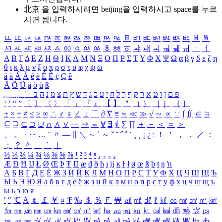
北京 을 입력하시려면
beijing
을 입력하시고 space를 누르
시면 됩니다.
ㅥ
ㅦ
ㅧ
ㅨ
ㅩ
ㅪ
ㅫ
ㅬ
ㅭ
ㅮ
ㅯ
ㅰ
ㅱ
ㅲ
ㅳ
ㅴ
ㅵ
ㅶ
ㅷ
ㅸ
ㅹ
ㅺ
ㅻ
ㅼ
ㅽ
ㅾ
ㅿ
ㆀ
ㆁ
ㆂ
ㆃ
ㆄ
ㆅ
ㆆ
ㆇ
ㆈ
ㆉ
ㆊ
ㆋ
ㆌ
ㆍ
ㆎ
Α
Β
Γ
Δ
Ε
Ζ
Η
Θ
Ι
Κ
Λ
Μ
Ν
Ξ
Ο
Π
Ρ
Σ
Τ
Υ
Φ
Χ
Ψ
Ω
α
β
γ
δ
ε
ζ
η
θ
ι
κ
λ
μ
ν
ξ
ο
π
ρ
σ
τ
υ
φ
χ
ψ
ω
á
à
Á
À
é
è
É
È
ç
Ç
ê
Ä
Ö
Ü
ä
ö
ü
ß
ְ
ֳ
ֲ
ֱ
ָ
ַ
ֵ
ֶ
ִ
ֹ
ּ
ֻ
ׂ
ׁ
ּ
ב
ה
נ
מ
צ
ת
ץ
ש
ד
ג
כ
ע
י
ח
ל
ך
ף
ק
ר
א
ט
ו
ן
ם
פ
‘
’
“
”
〔
〕
〈
〉
「
」
『
』
【
】
＂
（
）
［
］
｛
｝
±
×
÷
≠
≤
≥
∞
∴
♂
♀
∠
⊥
⌒
∂
∇
≡
≒
≪
≫
√
∽
∝
∵
∫
∬
∈
∋
⊆
⊇
⊂
⊃
∪
∩
∧
∨
￢
⇒
⇔
∀
∃
∮
∑
∏
＋
－
＜
＝
＞
、
。
·
‥
…
¨
〃
―
∥
＼
∼
´
～
ˇ
˘
˝
˚
˙
¸
˛
¡
¿
ː
！
＇
，
．
／
：
；
？
＾
＿
｀
｜
½
⅓
⅔
¼
¾
⅛
⅜
⅝
⅞
¹
²
³
⁴
ⁿ
₁
₂
₃
₄
Æ
Ð
Ħ
Ĳ
Ł
Ø
Œ
Þ
Ŧ
Ŋ
æ
đ
ð
ħ
ı
ĳ
ĸ
ŀ
ł
ø
œ
ß
þ
ŧ
ŋ
ŉ
А
Б
В
Г
Д
Е
Ё
Ж
З
И
Й
К
Л
М
Н
О
П
Р
С
Т
У
Ф
Х
Ц
Ч
Ш
Щ
Ъ
Ы
Ь
Э
Ю
Я
а
б
в
г
д
е
ё
ж
з
и
й
к
л
м
н
о
п
р
с
т
у
ф
х
ц
ч
ш
щ
ъ
ы
ь
э
ю
я
′
″
℃
Å
￠
￡
￥
¤
℉
‰
＄
％
Ｆ
￦
㎕
㎖
㎗
ℓ
㎘
㏄
㎣
㎤
㎥
㎦
㎙
㎚
㎛
㎜
㎝
㎞
㎟
㎠
㎡
㎢
㏊
㎍
㎎
㎏
㏏
㎈
㎉
㏈
㎧
㎨
㎰
㎱
㎲
㎳
㎴
㎵
㎶
㎷
㎸
㎹
㎀
㎁
㎂
㎃
㎄
㎺
㎻
㎽
㎾
㎿
㎐
㎑