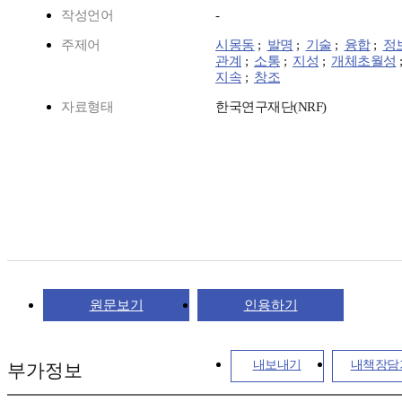
작성언어
-
주제어
시몽동
;
발명
;
기술
;
융합
;
정
관계
;
소통
;
지성
;
개체초월성
지속
;
창조
자료형태
한국연구재단(NRF)
원문보기
인용하기
내보내기
내책장담
부가정보