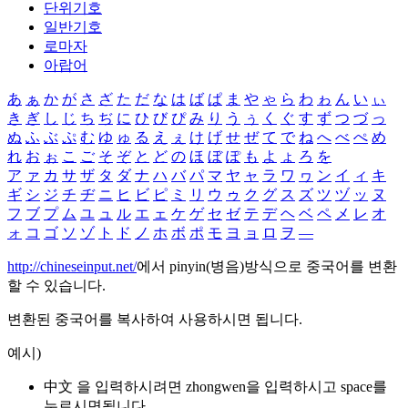
단위기호
일반기호
로마자
아랍어
あ
ぁ
か
が
さ
ざ
た
だ
な
は
ば
ぱ
ま
や
ゃ
ら
わ
ゎ
ん
い
ぃ
き
ぎ
し
じ
ち
ぢ
に
ひ
び
ぴ
み
り
う
ぅ
く
ぐ
す
ず
つ
づ
っ
ぬ
ふ
ぶ
ぷ
む
ゆ
ゅ
る
え
ぇ
け
げ
せ
ぜ
て
で
ね
へ
べ
ぺ
め
れ
お
ぉ
こ
ご
そ
ぞ
と
ど
の
ほ
ぼ
ぽ
も
よ
ょ
ろ
を
ア
ァ
カ
サ
ザ
タ
ダ
ナ
ハ
バ
パ
マ
ヤ
ャ
ラ
ワ
ヮ
ン
イ
ィ
キ
ギ
シ
ジ
チ
ヂ
ニ
ヒ
ビ
ピ
ミ
リ
ウ
ゥ
ク
グ
ス
ズ
ツ
ヅ
ッ
ヌ
フ
ブ
プ
ム
ユ
ュ
ル
エ
ェ
ケ
ゲ
セ
ゼ
テ
デ
ヘ
ベ
ペ
メ
レ
オ
ォ
コ
ゴ
ソ
ゾ
ト
ド
ノ
ホ
ボ
ポ
モ
ヨ
ョ
ロ
ヲ
―
http://chineseinput.net/
에서 pinyin(병음)방식으로 중국어를 변환
할 수 있습니다.
변환된 중국어를 복사하여 사용하시면 됩니다.
예시)
中文 을 입력하시려면
zhongwen
을 입력하시고 space를
누르시면됩니다.