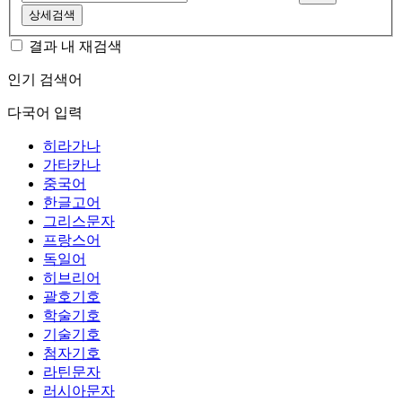
상세검색
결과 내 재검색
인기 검색어
다국어 입력
히라가나
가타카나
중국어
한글고어
그리스문자
프랑스어
독일어
히브리어
괄호기호
학술기호
기술기호
첨자기호
라틴문자
러시아문자