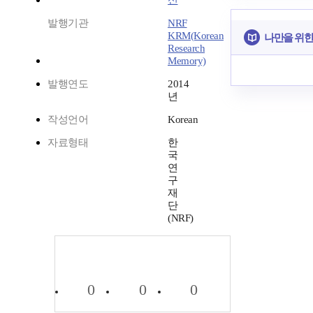
신
발행기관
NRF
KRM(Korean
나만을 위한
Research
Memory)
발행연도
2014
년
작성언어
Korean
자료형태
한
국
연
구
재
단
(NRF)
0
0
0