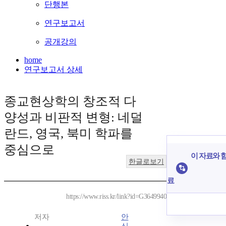
단행본
연구보고서
공개강의
home
연구보고서 상세
종교현상학의 창조적 다
양성과 비판적 변형: 네덜
란드, 영국, 북미 학파를
중심으로
이 자료와 함
한글로보기
료
https://www.riss.kr/link?id=G3649940
저자
안