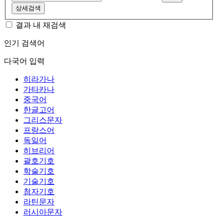
상세검색
결과 내 재검색
인기 검색어
다국어 입력
히라가나
가타카나
중국어
한글고어
그리스문자
프랑스어
독일어
히브리어
괄호기호
학술기호
기술기호
첨자기호
라틴문자
러시아문자