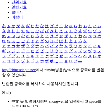
단위기호
일반기호
로마자
아랍어
あ
ぁ
か
が
さ
ざ
た
だ
な
は
ば
ぱ
ま
や
ゃ
ら
わ
ゎ
ん
い
ぃ
き
ぎ
し
じ
ち
ぢ
に
ひ
び
ぴ
み
り
う
ぅ
く
ぐ
す
ず
つ
づ
っ
ぬ
ふ
ぶ
ぷ
む
ゆ
ゅ
る
え
ぇ
け
げ
せ
ぜ
て
で
ね
へ
べ
ぺ
め
れ
お
ぉ
こ
ご
そ
ぞ
と
ど
の
ほ
ぼ
ぽ
も
よ
ょ
ろ
を
ア
ァ
カ
サ
ザ
タ
ダ
ナ
ハ
バ
パ
マ
ヤ
ャ
ラ
ワ
ヮ
ン
イ
ィ
キ
ギ
シ
ジ
チ
ヂ
ニ
ヒ
ビ
ピ
ミ
リ
ウ
ゥ
ク
グ
ス
ズ
ツ
ヅ
ッ
ヌ
フ
ブ
プ
ム
ユ
ュ
ル
エ
ェ
ケ
ゲ
セ
ゼ
テ
デ
ヘ
ベ
ペ
メ
レ
オ
ォ
コ
ゴ
ソ
ゾ
ト
ド
ノ
ホ
ボ
ポ
モ
ヨ
ョ
ロ
ヲ
―
http://chineseinput.net/
에서 pinyin(병음)방식으로 중국어를 변환
할 수 있습니다.
변환된 중국어를 복사하여 사용하시면 됩니다.
예시)
中文 을 입력하시려면
zhongwen
을 입력하시고 space를
누르시면됩니다.