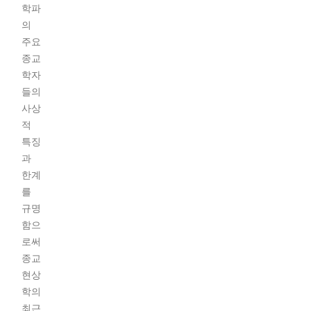
학파
의
주요
종교
학자
들의
사상
적
특징
과
한계
를
규명
함으
로써
종교
현상
학의
최근