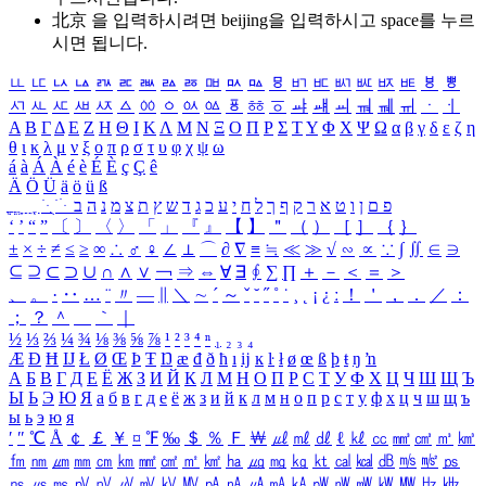
北京 을 입력하시려면
beijing
을 입력하시고 space를 누르
시면 됩니다.
ㅥ
ㅦ
ㅧ
ㅨ
ㅩ
ㅪ
ㅫ
ㅬ
ㅭ
ㅮ
ㅯ
ㅰ
ㅱ
ㅲ
ㅳ
ㅴ
ㅵ
ㅶ
ㅷ
ㅸ
ㅹ
ㅺ
ㅻ
ㅼ
ㅽ
ㅾ
ㅿ
ㆀ
ㆁ
ㆂ
ㆃ
ㆄ
ㆅ
ㆆ
ㆇ
ㆈ
ㆉ
ㆊ
ㆋ
ㆌ
ㆍ
ㆎ
Α
Β
Γ
Δ
Ε
Ζ
Η
Θ
Ι
Κ
Λ
Μ
Ν
Ξ
Ο
Π
Ρ
Σ
Τ
Υ
Φ
Χ
Ψ
Ω
α
β
γ
δ
ε
ζ
η
θ
ι
κ
λ
μ
ν
ξ
ο
π
ρ
σ
τ
υ
φ
χ
ψ
ω
á
à
Á
À
é
è
É
È
ç
Ç
ê
Ä
Ö
Ü
ä
ö
ü
ß
ְ
ֳ
ֲ
ֱ
ָ
ַ
ֵ
ֶ
ִ
ֹ
ּ
ֻ
ׂ
ׁ
ּ
ב
ה
נ
מ
צ
ת
ץ
ש
ד
ג
כ
ע
י
ח
ל
ך
ף
ק
ר
א
ט
ו
ן
ם
פ
‘
’
“
”
〔
〕
〈
〉
「
」
『
』
【
】
＂
（
）
［
］
｛
｝
±
×
÷
≠
≤
≥
∞
∴
♂
♀
∠
⊥
⌒
∂
∇
≡
≒
≪
≫
√
∽
∝
∵
∫
∬
∈
∋
⊆
⊇
⊂
⊃
∪
∩
∧
∨
￢
⇒
⇔
∀
∃
∮
∑
∏
＋
－
＜
＝
＞
、
。
·
‥
…
¨
〃
―
∥
＼
∼
´
～
ˇ
˘
˝
˚
˙
¸
˛
¡
¿
ː
！
＇
，
．
／
：
；
？
＾
＿
｀
｜
½
⅓
⅔
¼
¾
⅛
⅜
⅝
⅞
¹
²
³
⁴
ⁿ
₁
₂
₃
₄
Æ
Ð
Ħ
Ĳ
Ł
Ø
Œ
Þ
Ŧ
Ŋ
æ
đ
ð
ħ
ı
ĳ
ĸ
ŀ
ł
ø
œ
ß
þ
ŧ
ŋ
ŉ
А
Б
В
Г
Д
Е
Ё
Ж
З
И
Й
К
Л
М
Н
О
П
Р
С
Т
У
Ф
Х
Ц
Ч
Ш
Щ
Ъ
Ы
Ь
Э
Ю
Я
а
б
в
г
д
е
ё
ж
з
и
й
к
л
м
н
о
п
р
с
т
у
ф
х
ц
ч
ш
щ
ъ
ы
ь
э
ю
я
′
″
℃
Å
￠
￡
￥
¤
℉
‰
＄
％
Ｆ
￦
㎕
㎖
㎗
ℓ
㎘
㏄
㎣
㎤
㎥
㎦
㎙
㎚
㎛
㎜
㎝
㎞
㎟
㎠
㎡
㎢
㏊
㎍
㎎
㎏
㏏
㎈
㎉
㏈
㎧
㎨
㎰
㎱
㎲
㎳
㎴
㎵
㎶
㎷
㎸
㎹
㎀
㎁
㎂
㎃
㎄
㎺
㎻
㎽
㎾
㎿
㎐
㎑