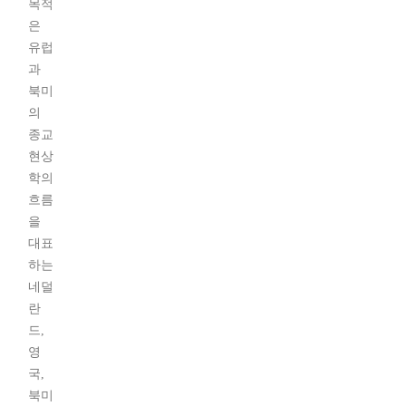
목적
은
유럽
과
북미
의
종교
현상
학의
흐름
을
대표
하는
네덜
란
드,
영
국,
북미