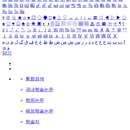
㎒
㎓
㎔
Ω
㏀
㏁
㎊
㎋
㎌
㏖
㏅
㎭
㎮
㎯
㏛
㎩
㎪
㎫
㎬
㏝
㏐
㏓
㏃
㏉
㏜
㏆
§
※
☆
★
○
●
◎
◇
◆
□
■
△
▽
→
←
↑
↓
↔
〓
◁
◀
▷
▶
♤
♠
♡
♥
♧
♣
⊙
◈
▣
◐
◑
▒
▤
▥
▨
▧
▦
▩
♨
☏
☎
☜
☞
¶
†
‡
↕
↗
↙
↖
↘
♭
♩
♪
♬
㉿
㈜
№
㏇
™
㏂
㏘
℡
＃
＆
＊
＠
ª
º
ⅰ
ⅱ
ⅲ
ⅳ
ⅴ
ⅵ
ⅶ
ⅷ
ⅸ
ⅹ
Ⅰ
Ⅱ
Ⅲ
Ⅳ
Ⅴ
Ⅵ
Ⅶ
Ⅷ
Ⅸ
Ⅹ
ا
ب
ت
ث
ج
ح
خ
د
ذ
ر
ز
س
ش
ص
ض
ط
ظ
ع
غ
ف
ق
ک
ل
م
ن
ه
و
ی
닫기
통합검색
국내학술논문
학위논문
해외학술논문
학술지