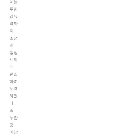
계는
두만
강유
역까
지
조선
의
행정
체제
에
편입
하려
노력
하였
다.
즉
두만
강
이남