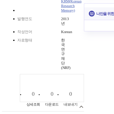
KRM(Korean
Research
Memory)
나만을 위한
발행연도
2013
년
작성언어
Korean
자료형태
한
국
연
구
재
단
(NRF)
0
0
0
상세조회
다운로드
내보내기