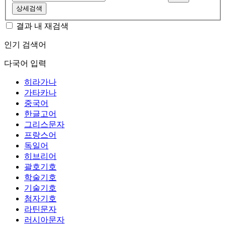
상세검색
결과 내 재검색
인기 검색어
다국어 입력
히라가나
가타카나
중국어
한글고어
그리스문자
프랑스어
독일어
히브리어
괄호기호
학술기호
기술기호
첨자기호
라틴문자
러시아문자