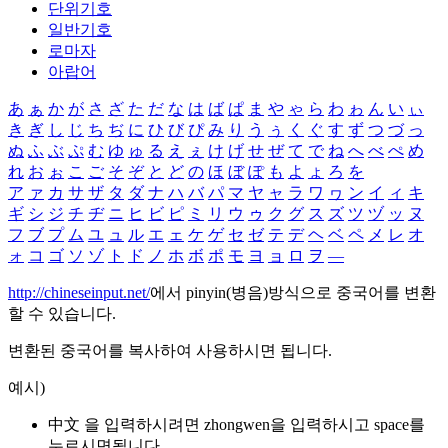
단위기호
일반기호
로마자
아랍어
あ
ぁ
か
が
さ
ざ
た
だ
な
は
ば
ぱ
ま
や
ゃ
ら
わ
ゎ
ん
い
ぃ
き
ぎ
し
じ
ち
ぢ
に
ひ
び
ぴ
み
り
う
ぅ
く
ぐ
す
ず
つ
づ
っ
ぬ
ふ
ぶ
ぷ
む
ゆ
ゅ
る
え
ぇ
け
げ
せ
ぜ
て
で
ね
へ
べ
ぺ
め
れ
お
ぉ
こ
ご
そ
ぞ
と
ど
の
ほ
ぼ
ぽ
も
よ
ょ
ろ
を
ア
ァ
カ
サ
ザ
タ
ダ
ナ
ハ
バ
パ
マ
ヤ
ャ
ラ
ワ
ヮ
ン
イ
ィ
キ
ギ
シ
ジ
チ
ヂ
ニ
ヒ
ビ
ピ
ミ
リ
ウ
ゥ
ク
グ
ス
ズ
ツ
ヅ
ッ
ヌ
フ
ブ
プ
ム
ユ
ュ
ル
エ
ェ
ケ
ゲ
セ
ゼ
テ
デ
ヘ
ベ
ペ
メ
レ
オ
ォ
コ
ゴ
ソ
ゾ
ト
ド
ノ
ホ
ボ
ポ
モ
ヨ
ョ
ロ
ヲ
―
http://chineseinput.net/
에서 pinyin(병음)방식으로 중국어를 변환
할 수 있습니다.
변환된 중국어를 복사하여 사용하시면 됩니다.
예시)
中文 을 입력하시려면
zhongwen
을 입력하시고 space를
누르시면됩니다.