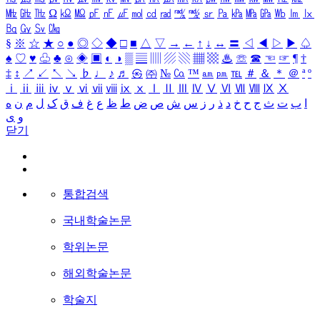
㎒
㎓
㎔
Ω
㏀
㏁
㎊
㎋
㎌
㏖
㏅
㎭
㎮
㎯
㏛
㎩
㎪
㎫
㎬
㏝
㏐
㏓
㏃
㏉
㏜
㏆
§
※
☆
★
○
●
◎
◇
◆
□
■
△
▽
→
←
↑
↓
↔
〓
◁
◀
▷
▶
♤
♠
♡
♥
♧
♣
⊙
◈
▣
◐
◑
▒
▤
▥
▨
▧
▦
▩
♨
☏
☎
☜
☞
¶
†
‡
↕
↗
↙
↖
↘
♭
♩
♪
♬
㉿
㈜
№
㏇
™
㏂
㏘
℡
＃
＆
＊
＠
ª
º
ⅰ
ⅱ
ⅲ
ⅳ
ⅴ
ⅵ
ⅶ
ⅷ
ⅸ
ⅹ
Ⅰ
Ⅱ
Ⅲ
Ⅳ
Ⅴ
Ⅵ
Ⅶ
Ⅷ
Ⅸ
Ⅹ
ا
ب
ت
ث
ج
ح
خ
د
ذ
ر
ز
س
ش
ص
ض
ط
ظ
ع
غ
ف
ق
ک
ل
م
ن
ه
و
ی
닫기
통합검색
국내학술논문
학위논문
해외학술논문
학술지