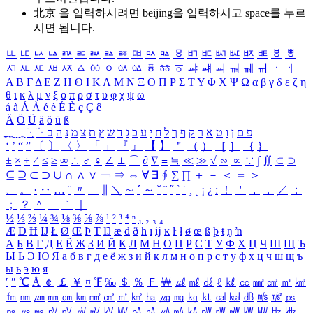
北京 을 입력하시려면
beijing
을 입력하시고 space를 누르
시면 됩니다.
ㅥ
ㅦ
ㅧ
ㅨ
ㅩ
ㅪ
ㅫ
ㅬ
ㅭ
ㅮ
ㅯ
ㅰ
ㅱ
ㅲ
ㅳ
ㅴ
ㅵ
ㅶ
ㅷ
ㅸ
ㅹ
ㅺ
ㅻ
ㅼ
ㅽ
ㅾ
ㅿ
ㆀ
ㆁ
ㆂ
ㆃ
ㆄ
ㆅ
ㆆ
ㆇ
ㆈ
ㆉ
ㆊ
ㆋ
ㆌ
ㆍ
ㆎ
Α
Β
Γ
Δ
Ε
Ζ
Η
Θ
Ι
Κ
Λ
Μ
Ν
Ξ
Ο
Π
Ρ
Σ
Τ
Υ
Φ
Χ
Ψ
Ω
α
β
γ
δ
ε
ζ
η
θ
ι
κ
λ
μ
ν
ξ
ο
π
ρ
σ
τ
υ
φ
χ
ψ
ω
á
à
Á
À
é
è
É
È
ç
Ç
ê
Ä
Ö
Ü
ä
ö
ü
ß
ְ
ֳ
ֲ
ֱ
ָ
ַ
ֵ
ֶ
ִ
ֹ
ּ
ֻ
ׂ
ׁ
ּ
ב
ה
נ
מ
צ
ת
ץ
ש
ד
ג
כ
ע
י
ח
ל
ך
ף
ק
ר
א
ט
ו
ן
ם
פ
‘
’
“
”
〔
〕
〈
〉
「
」
『
』
【
】
＂
（
）
［
］
｛
｝
±
×
÷
≠
≤
≥
∞
∴
♂
♀
∠
⊥
⌒
∂
∇
≡
≒
≪
≫
√
∽
∝
∵
∫
∬
∈
∋
⊆
⊇
⊂
⊃
∪
∩
∧
∨
￢
⇒
⇔
∀
∃
∮
∑
∏
＋
－
＜
＝
＞
、
。
·
‥
…
¨
〃
―
∥
＼
∼
´
～
ˇ
˘
˝
˚
˙
¸
˛
¡
¿
ː
！
＇
，
．
／
：
；
？
＾
＿
｀
｜
½
⅓
⅔
¼
¾
⅛
⅜
⅝
⅞
¹
²
³
⁴
ⁿ
₁
₂
₃
₄
Æ
Ð
Ħ
Ĳ
Ł
Ø
Œ
Þ
Ŧ
Ŋ
æ
đ
ð
ħ
ı
ĳ
ĸ
ŀ
ł
ø
œ
ß
þ
ŧ
ŋ
ŉ
А
Б
В
Г
Д
Е
Ё
Ж
З
И
Й
К
Л
М
Н
О
П
Р
С
Т
У
Ф
Х
Ц
Ч
Ш
Щ
Ъ
Ы
Ь
Э
Ю
Я
а
б
в
г
д
е
ё
ж
з
и
й
к
л
м
н
о
п
р
с
т
у
ф
х
ц
ч
ш
щ
ъ
ы
ь
э
ю
я
′
″
℃
Å
￠
￡
￥
¤
℉
‰
＄
％
Ｆ
￦
㎕
㎖
㎗
ℓ
㎘
㏄
㎣
㎤
㎥
㎦
㎙
㎚
㎛
㎜
㎝
㎞
㎟
㎠
㎡
㎢
㏊
㎍
㎎
㎏
㏏
㎈
㎉
㏈
㎧
㎨
㎰
㎱
㎲
㎳
㎴
㎵
㎶
㎷
㎸
㎹
㎀
㎁
㎂
㎃
㎄
㎺
㎻
㎽
㎾
㎿
㎐
㎑