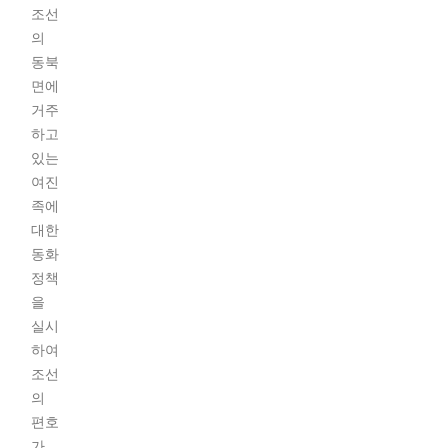
조선
의
동북
면에
거주
하고
있는
여진
족에
대한
동화
정책
을
실시
하여
조선
의
편호
가 ...