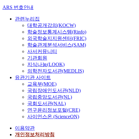
ARS 번호안내
관련누리집
대학공개강의(KOCW)
학술정보통계시스템(Rinfo)
외국학술지지원센터(FRIC)
학술관계분석서비스(SAM)
사서커뮤니티
기관회원
지식나눔(LOOK)
의학전자도서관(MEDLIS)
유관기관 사이트
교육부(MOE)
국립장애인도서관(NLD)
국립중앙도서관(NL)
국회도서관(NAL)
연구윤리정보포털(CRE)
사이언스온 (ScienceON)
이용약관
개인정보처리방침