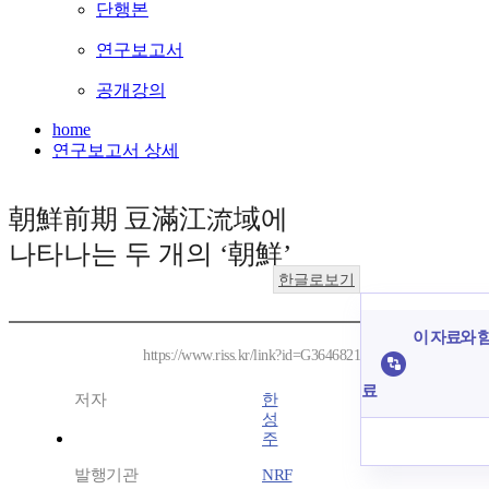
단행본
연구보고서
공개강의
home
연구보고서 상세
朝鮮前期 豆滿江流域에
나타나는 두 개의 ‘朝鮮’
한글로보기
이 자료와 함
https://www.riss.kr/link?id=G3646821
료
저자
한
성
주
발행기관
NRF