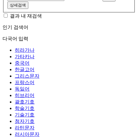
상세검색
결과 내 재검색
인기 검색어
다국어 입력
히라가나
가타카나
중국어
한글고어
그리스문자
프랑스어
독일어
히브리어
괄호기호
학술기호
기술기호
첨자기호
라틴문자
러시아문자