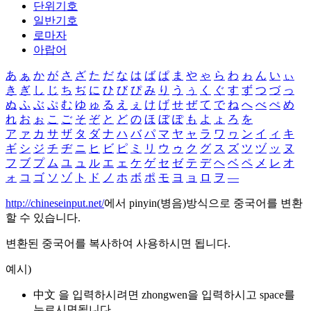
단위기호
일반기호
로마자
아랍어
あ
ぁ
か
が
さ
ざ
た
だ
な
は
ば
ぱ
ま
や
ゃ
ら
わ
ゎ
ん
い
ぃ
き
ぎ
し
じ
ち
ぢ
に
ひ
び
ぴ
み
り
う
ぅ
く
ぐ
す
ず
つ
づ
っ
ぬ
ふ
ぶ
ぷ
む
ゆ
ゅ
る
え
ぇ
け
げ
せ
ぜ
て
で
ね
へ
べ
ぺ
め
れ
お
ぉ
こ
ご
そ
ぞ
と
ど
の
ほ
ぼ
ぽ
も
よ
ょ
ろ
を
ア
ァ
カ
サ
ザ
タ
ダ
ナ
ハ
バ
パ
マ
ヤ
ャ
ラ
ワ
ヮ
ン
イ
ィ
キ
ギ
シ
ジ
チ
ヂ
ニ
ヒ
ビ
ピ
ミ
リ
ウ
ゥ
ク
グ
ス
ズ
ツ
ヅ
ッ
ヌ
フ
ブ
プ
ム
ユ
ュ
ル
エ
ェ
ケ
ゲ
セ
ゼ
テ
デ
ヘ
ベ
ペ
メ
レ
オ
ォ
コ
ゴ
ソ
ゾ
ト
ド
ノ
ホ
ボ
ポ
モ
ヨ
ョ
ロ
ヲ
―
http://chineseinput.net/
에서 pinyin(병음)방식으로 중국어를 변환
할 수 있습니다.
변환된 중국어를 복사하여 사용하시면 됩니다.
예시)
中文 을 입력하시려면
zhongwen
을 입력하시고 space를
누르시면됩니다.