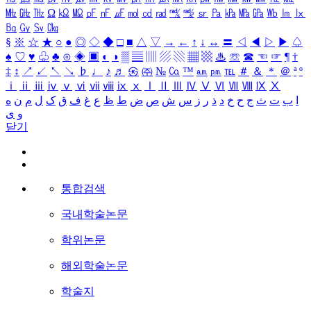
㎒
㎓
㎔
Ω
㏀
㏁
㎊
㎋
㎌
㏖
㏅
㎭
㎮
㎯
㏛
㎩
㎪
㎫
㎬
㏝
㏐
㏓
㏃
㏉
㏜
㏆
§
※
☆
★
○
●
◎
◇
◆
□
■
△
▽
→
←
↑
↓
↔
〓
◁
◀
▷
▶
♤
♠
♡
♥
♧
♣
⊙
◈
▣
◐
◑
▒
▤
▥
▨
▧
▦
▩
♨
☏
☎
☜
☞
¶
†
‡
↕
↗
↙
↖
↘
♭
♩
♪
♬
㉿
㈜
№
㏇
™
㏂
㏘
℡
＃
＆
＊
＠
ª
º
ⅰ
ⅱ
ⅲ
ⅳ
ⅴ
ⅵ
ⅶ
ⅷ
ⅸ
ⅹ
Ⅰ
Ⅱ
Ⅲ
Ⅳ
Ⅴ
Ⅵ
Ⅶ
Ⅷ
Ⅸ
Ⅹ
ا
ب
ت
ث
ج
ح
خ
د
ذ
ر
ز
س
ش
ص
ض
ط
ظ
ع
غ
ف
ق
ک
ل
م
ن
ه
و
ی
닫기
통합검색
국내학술논문
학위논문
해외학술논문
학술지