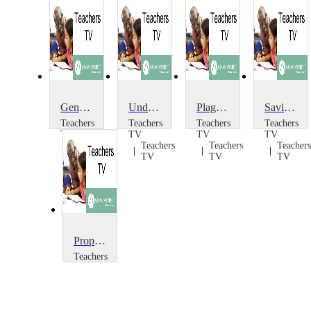
Generation Y: Young School Leaders
Underachieving Boys: The Gender Debate
Plagiarism: A Cut and Paste Generation
Saving Money and Revenue Generation
Teachers
Teachers
Teachers
Teachers
TV
TV
TV
TV
Teachers
Teachers
Teachers
Teachers
TV
TV
TV
TV
Property Development, Contracts and Revenue Generation
Teachers
TV
Teachers
TV