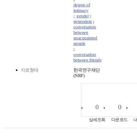
degree of
intimacy
;
gender
;
generation
;
conversation
between
unacquainted
people
;
conversation
between friends
자료형태
한국연구재단
(NRF)
0
0
상세조회
다운로드