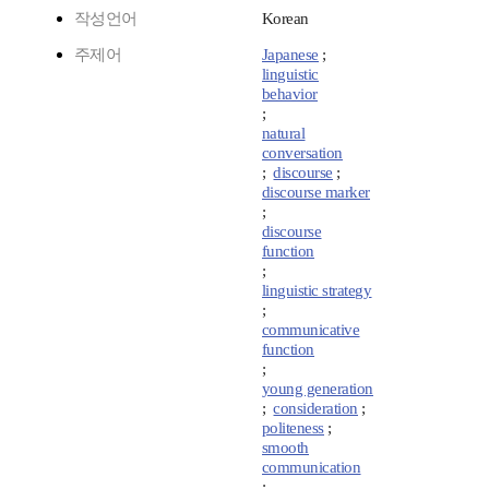
작성언어
Korean
주제어
Japanese
;
linguistic
behavior
;
natural
conversation
;
discourse
;
discourse marker
;
discourse
function
;
linguistic strategy
;
communicative
function
;
young generation
;
consideration
;
politeness
;
smooth
communication
;