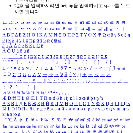
北京 을 입력하시려면
beijing
을 입력하시고 space를 누르
시면 됩니다.
ㅥ
ㅦ
ㅧ
ㅨ
ㅩ
ㅪ
ㅫ
ㅬ
ㅭ
ㅮ
ㅯ
ㅰ
ㅱ
ㅲ
ㅳ
ㅴ
ㅵ
ㅶ
ㅷ
ㅸ
ㅹ
ㅺ
ㅻ
ㅼ
ㅽ
ㅾ
ㅿ
ㆀ
ㆁ
ㆂ
ㆃ
ㆄ
ㆅ
ㆆ
ㆇ
ㆈ
ㆉ
ㆊ
ㆋ
ㆌ
ㆍ
ㆎ
Α
Β
Γ
Δ
Ε
Ζ
Η
Θ
Ι
Κ
Λ
Μ
Ν
Ξ
Ο
Π
Ρ
Σ
Τ
Υ
Φ
Χ
Ψ
Ω
α
β
γ
δ
ε
ζ
η
θ
ι
κ
λ
μ
ν
ξ
ο
π
ρ
σ
τ
υ
φ
χ
ψ
ω
á
à
Á
À
é
è
É
È
ç
Ç
ê
Ä
Ö
Ü
ä
ö
ü
ß
ְ
ֳ
ֲ
ֱ
ָ
ַ
ֵ
ֶ
ִ
ֹ
ּ
ֻ
ׂ
ׁ
ּ
ב
ה
נ
מ
צ
ת
ץ
ש
ד
ג
כ
ע
י
ח
ל
ך
ף
ק
ר
א
ט
ו
ן
ם
פ
‘
’
“
”
〔
〕
〈
〉
「
」
『
』
【
】
＂
（
）
［
］
｛
｝
±
×
÷
≠
≤
≥
∞
∴
♂
♀
∠
⊥
⌒
∂
∇
≡
≒
≪
≫
√
∽
∝
∵
∫
∬
∈
∋
⊆
⊇
⊂
⊃
∪
∩
∧
∨
￢
⇒
⇔
∀
∃
∮
∑
∏
＋
－
＜
＝
＞
、
。
·
‥
…
¨
〃
―
∥
＼
∼
´
～
ˇ
˘
˝
˚
˙
¸
˛
¡
¿
ː
！
＇
，
．
／
：
；
？
＾
＿
｀
｜
½
⅓
⅔
¼
¾
⅛
⅜
⅝
⅞
¹
²
³
⁴
ⁿ
₁
₂
₃
₄
Æ
Ð
Ħ
Ĳ
Ł
Ø
Œ
Þ
Ŧ
Ŋ
æ
đ
ð
ħ
ı
ĳ
ĸ
ŀ
ł
ø
œ
ß
þ
ŧ
ŋ
ŉ
А
Б
В
Г
Д
Е
Ё
Ж
З
И
Й
К
Л
М
Н
О
П
Р
С
Т
У
Ф
Х
Ц
Ч
Ш
Щ
Ъ
Ы
Ь
Э
Ю
Я
а
б
в
г
д
е
ё
ж
з
и
й
к
л
м
н
о
п
р
с
т
у
ф
х
ц
ч
ш
щ
ъ
ы
ь
э
ю
я
′
″
℃
Å
￠
￡
￥
¤
℉
‰
＄
％
Ｆ
￦
㎕
㎖
㎗
ℓ
㎘
㏄
㎣
㎤
㎥
㎦
㎙
㎚
㎛
㎜
㎝
㎞
㎟
㎠
㎡
㎢
㏊
㎍
㎎
㎏
㏏
㎈
㎉
㏈
㎧
㎨
㎰
㎱
㎲
㎳
㎴
㎵
㎶
㎷
㎸
㎹
㎀
㎁
㎂
㎃
㎄
㎺
㎻
㎽
㎾
㎿
㎐
㎑