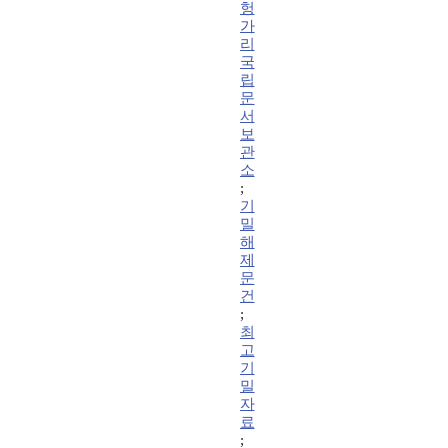
헝
가
리
국
립
문
서
보
관
소
;
기
밀
해
제
문
건
;
최
고
기
밀
자
료
;