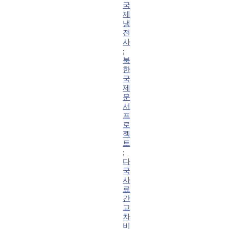
국
제
냉
전
사
;
북
한
국
제
문
서
프
로
젝
트
;
다
국
사
료
간
교
차
비