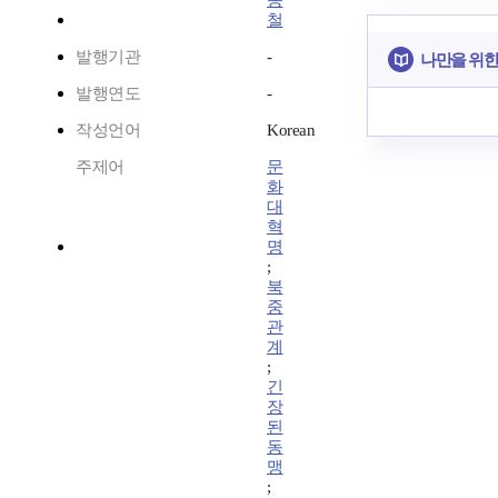
종
철
발행기관
-
나만을 위한
발행연도
-
작성언어
Korean
주제어
문
화
대
혁
명
;
북
중
관
계
;
긴
장
된
동
맹
;