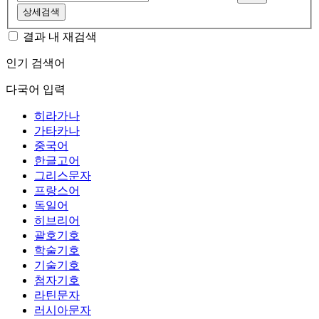
상세검색
결과 내 재검색
인기 검색어
다국어 입력
히라가나
가타카나
중국어
한글고어
그리스문자
프랑스어
독일어
히브리어
괄호기호
학술기호
기술기호
첨자기호
라틴문자
러시아문자