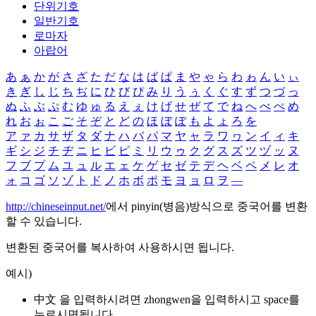
단위기호
일반기호
로마자
아랍어
あ
ぁ
か
が
さ
ざ
た
だ
な
は
ば
ぱ
ま
や
ゃ
ら
わ
ゎ
ん
い
ぃ
き
ぎ
し
じ
ち
ぢ
に
ひ
び
ぴ
み
り
う
ぅ
く
ぐ
す
ず
つ
づ
っ
ぬ
ふ
ぶ
ぷ
む
ゆ
ゅ
る
え
ぇ
け
げ
せ
ぜ
て
で
ね
へ
べ
ぺ
め
れ
お
ぉ
こ
ご
そ
ぞ
と
ど
の
ほ
ぼ
ぽ
も
よ
ょ
ろ
を
ア
ァ
カ
サ
ザ
タ
ダ
ナ
ハ
バ
パ
マ
ヤ
ャ
ラ
ワ
ヮ
ン
イ
ィ
キ
ギ
シ
ジ
チ
ヂ
ニ
ヒ
ビ
ピ
ミ
リ
ウ
ゥ
ク
グ
ス
ズ
ツ
ヅ
ッ
ヌ
フ
ブ
プ
ム
ユ
ュ
ル
エ
ェ
ケ
ゲ
セ
ゼ
テ
デ
ヘ
ベ
ペ
メ
レ
オ
ォ
コ
ゴ
ソ
ゾ
ト
ド
ノ
ホ
ボ
ポ
モ
ヨ
ョ
ロ
ヲ
―
http://chineseinput.net/
에서 pinyin(병음)방식으로 중국어를 변환
할 수 있습니다.
변환된 중국어를 복사하여 사용하시면 됩니다.
예시)
中文 을 입력하시려면
zhongwen
을 입력하시고 space를
누르시면됩니다.