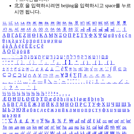
北京 을 입력하시려면
beijing
을 입력하시고 space를 누르
시면 됩니다.
ㅥ
ㅦ
ㅧ
ㅨ
ㅩ
ㅪ
ㅫ
ㅬ
ㅭ
ㅮ
ㅯ
ㅰ
ㅱ
ㅲ
ㅳ
ㅴ
ㅵ
ㅶ
ㅷ
ㅸ
ㅹ
ㅺ
ㅻ
ㅼ
ㅽ
ㅾ
ㅿ
ㆀ
ㆁ
ㆂ
ㆃ
ㆄ
ㆅ
ㆆ
ㆇ
ㆈ
ㆉ
ㆊ
ㆋ
ㆌ
ㆍ
ㆎ
Α
Β
Γ
Δ
Ε
Ζ
Η
Θ
Ι
Κ
Λ
Μ
Ν
Ξ
Ο
Π
Ρ
Σ
Τ
Υ
Φ
Χ
Ψ
Ω
α
β
γ
δ
ε
ζ
η
θ
ι
κ
λ
μ
ν
ξ
ο
π
ρ
σ
τ
υ
φ
χ
ψ
ω
á
à
Á
À
é
è
É
È
ç
Ç
ê
Ä
Ö
Ü
ä
ö
ü
ß
ְ
ֳ
ֲ
ֱ
ָ
ַ
ֵ
ֶ
ִ
ֹ
ּ
ֻ
ׂ
ׁ
ּ
ב
ה
נ
מ
צ
ת
ץ
ש
ד
ג
כ
ע
י
ח
ל
ך
ף
ק
ר
א
ט
ו
ן
ם
פ
‘
’
“
”
〔
〕
〈
〉
「
」
『
』
【
】
＂
（
）
［
］
｛
｝
±
×
÷
≠
≤
≥
∞
∴
♂
♀
∠
⊥
⌒
∂
∇
≡
≒
≪
≫
√
∽
∝
∵
∫
∬
∈
∋
⊆
⊇
⊂
⊃
∪
∩
∧
∨
￢
⇒
⇔
∀
∃
∮
∑
∏
＋
－
＜
＝
＞
、
。
·
‥
…
¨
〃
―
∥
＼
∼
´
～
ˇ
˘
˝
˚
˙
¸
˛
¡
¿
ː
！
＇
，
．
／
：
；
？
＾
＿
｀
｜
½
⅓
⅔
¼
¾
⅛
⅜
⅝
⅞
¹
²
³
⁴
ⁿ
₁
₂
₃
₄
Æ
Ð
Ħ
Ĳ
Ł
Ø
Œ
Þ
Ŧ
Ŋ
æ
đ
ð
ħ
ı
ĳ
ĸ
ŀ
ł
ø
œ
ß
þ
ŧ
ŋ
ŉ
А
Б
В
Г
Д
Е
Ё
Ж
З
И
Й
К
Л
М
Н
О
П
Р
С
Т
У
Ф
Х
Ц
Ч
Ш
Щ
Ъ
Ы
Ь
Э
Ю
Я
а
б
в
г
д
е
ё
ж
з
и
й
к
л
м
н
о
п
р
с
т
у
ф
х
ц
ч
ш
щ
ъ
ы
ь
э
ю
я
′
″
℃
Å
￠
￡
￥
¤
℉
‰
＄
％
Ｆ
￦
㎕
㎖
㎗
ℓ
㎘
㏄
㎣
㎤
㎥
㎦
㎙
㎚
㎛
㎜
㎝
㎞
㎟
㎠
㎡
㎢
㏊
㎍
㎎
㎏
㏏
㎈
㎉
㏈
㎧
㎨
㎰
㎱
㎲
㎳
㎴
㎵
㎶
㎷
㎸
㎹
㎀
㎁
㎂
㎃
㎄
㎺
㎻
㎽
㎾
㎿
㎐
㎑