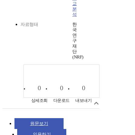
교
분
석
자료형태
한
국
연
구
재
단
(NRF)
0
0
0
상세조회
다운로드
내보내기
원문보기
인용하기