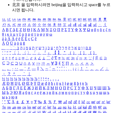
北京 을 입력하시려면
beijing
을 입력하시고 space를 누르
시면 됩니다.
ㅥ
ㅦ
ㅧ
ㅨ
ㅩ
ㅪ
ㅫ
ㅬ
ㅭ
ㅮ
ㅯ
ㅰ
ㅱ
ㅲ
ㅳ
ㅴ
ㅵ
ㅶ
ㅷ
ㅸ
ㅹ
ㅺ
ㅻ
ㅼ
ㅽ
ㅾ
ㅿ
ㆀ
ㆁ
ㆂ
ㆃ
ㆄ
ㆅ
ㆆ
ㆇ
ㆈ
ㆉ
ㆊ
ㆋ
ㆌ
ㆍ
ㆎ
Α
Β
Γ
Δ
Ε
Ζ
Η
Θ
Ι
Κ
Λ
Μ
Ν
Ξ
Ο
Π
Ρ
Σ
Τ
Υ
Φ
Χ
Ψ
Ω
α
β
γ
δ
ε
ζ
η
θ
ι
κ
λ
μ
ν
ξ
ο
π
ρ
σ
τ
υ
φ
χ
ψ
ω
á
à
Á
À
é
è
É
È
ç
Ç
ê
Ä
Ö
Ü
ä
ö
ü
ß
ְ
ֳ
ֲ
ֱ
ָ
ַ
ֵ
ֶ
ִ
ֹ
ּ
ֻ
ׂ
ׁ
ּ
ב
ה
נ
מ
צ
ת
ץ
ש
ד
ג
כ
ע
י
ח
ל
ך
ף
ק
ר
א
ט
ו
ן
ם
פ
‘
’
“
”
〔
〕
〈
〉
「
」
『
』
【
】
＂
（
）
［
］
｛
｝
±
×
÷
≠
≤
≥
∞
∴
♂
♀
∠
⊥
⌒
∂
∇
≡
≒
≪
≫
√
∽
∝
∵
∫
∬
∈
∋
⊆
⊇
⊂
⊃
∪
∩
∧
∨
￢
⇒
⇔
∀
∃
∮
∑
∏
＋
－
＜
＝
＞
、
。
·
‥
…
¨
〃
―
∥
＼
∼
´
～
ˇ
˘
˝
˚
˙
¸
˛
¡
¿
ː
！
＇
，
．
／
：
；
？
＾
＿
｀
｜
½
⅓
⅔
¼
¾
⅛
⅜
⅝
⅞
¹
²
³
⁴
ⁿ
₁
₂
₃
₄
Æ
Ð
Ħ
Ĳ
Ł
Ø
Œ
Þ
Ŧ
Ŋ
æ
đ
ð
ħ
ı
ĳ
ĸ
ŀ
ł
ø
œ
ß
þ
ŧ
ŋ
ŉ
А
Б
В
Г
Д
Е
Ё
Ж
З
И
Й
К
Л
М
Н
О
П
Р
С
Т
У
Ф
Х
Ц
Ч
Ш
Щ
Ъ
Ы
Ь
Э
Ю
Я
а
б
в
г
д
е
ё
ж
з
и
й
к
л
м
н
о
п
р
с
т
у
ф
х
ц
ч
ш
щ
ъ
ы
ь
э
ю
я
′
″
℃
Å
￠
￡
￥
¤
℉
‰
＄
％
Ｆ
￦
㎕
㎖
㎗
ℓ
㎘
㏄
㎣
㎤
㎥
㎦
㎙
㎚
㎛
㎜
㎝
㎞
㎟
㎠
㎡
㎢
㏊
㎍
㎎
㎏
㏏
㎈
㎉
㏈
㎧
㎨
㎰
㎱
㎲
㎳
㎴
㎵
㎶
㎷
㎸
㎹
㎀
㎁
㎂
㎃
㎄
㎺
㎻
㎽
㎾
㎿
㎐
㎑