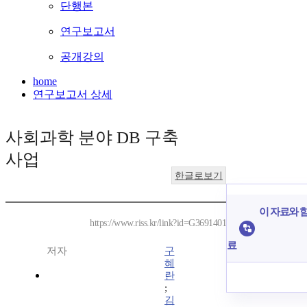
단행본
연구보고서
공개강의
home
연구보고서 상세
사회과학 분야 DB 구축
사업
한글로보기
이 자료와 함
https://www.riss.kr/link?id=G3691401
료
저자
구
혜
란
;
김