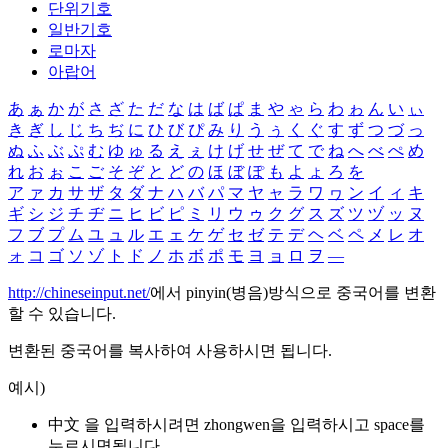
단위기호
일반기호
로마자
아랍어
あ
ぁ
か
が
さ
ざ
た
だ
な
は
ば
ぱ
ま
や
ゃ
ら
わ
ゎ
ん
い
ぃ
き
ぎ
し
じ
ち
ぢ
に
ひ
び
ぴ
み
り
う
ぅ
く
ぐ
す
ず
つ
づ
っ
ぬ
ふ
ぶ
ぷ
む
ゆ
ゅ
る
え
ぇ
け
げ
せ
ぜ
て
で
ね
へ
べ
ぺ
め
れ
お
ぉ
こ
ご
そ
ぞ
と
ど
の
ほ
ぼ
ぽ
も
よ
ょ
ろ
を
ア
ァ
カ
サ
ザ
タ
ダ
ナ
ハ
バ
パ
マ
ヤ
ャ
ラ
ワ
ヮ
ン
イ
ィ
キ
ギ
シ
ジ
チ
ヂ
ニ
ヒ
ビ
ピ
ミ
リ
ウ
ゥ
ク
グ
ス
ズ
ツ
ヅ
ッ
ヌ
フ
ブ
プ
ム
ユ
ュ
ル
エ
ェ
ケ
ゲ
セ
ゼ
テ
デ
ヘ
ベ
ペ
メ
レ
オ
ォ
コ
ゴ
ソ
ゾ
ト
ド
ノ
ホ
ボ
ポ
モ
ヨ
ョ
ロ
ヲ
―
http://chineseinput.net/
에서 pinyin(병음)방식으로 중국어를 변환
할 수 있습니다.
변환된 중국어를 복사하여 사용하시면 됩니다.
예시)
中文 을 입력하시려면
zhongwen
을 입력하시고 space를
누르시면됩니다.