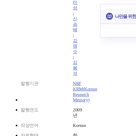
미
성
;
나만을 위한
신
승
배
;
김
명
수
;
김
봉
석
발행기관
NRF
KRM(Korean
Research
Memory)
발행연도
2009
년
작성언어
Korean
자료형태
한