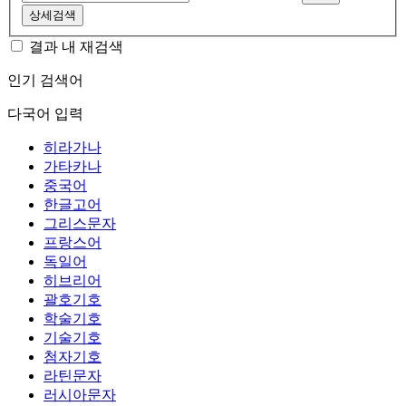
상세검색
결과 내 재검색
인기 검색어
다국어 입력
히라가나
가타카나
중국어
한글고어
그리스문자
프랑스어
독일어
히브리어
괄호기호
학술기호
기술기호
첨자기호
라틴문자
러시아문자