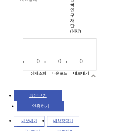
국
연
구
재
단
(NRF)
0
0
0
상세조회
다운로드
내보내기
원문보기
인용하기
내보내기
내책장담기