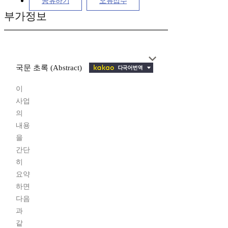
공유하기
오류접수
부가정보
국문 초록 (Abstract)
이
사업
의
내용
을
간단
히
요약
하면
다음
과
같