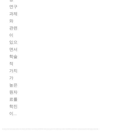
연구
과제
와
관련
이
있으
면서
학술
적
가치
가
높은
원자
료를
학진
이...