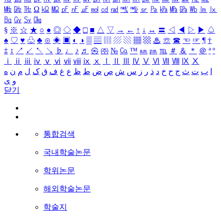
㎒
㎓
㎔
Ω
㏀
㏁
㎊
㎋
㎌
㏖
㏅
㎭
㎮
㎯
㏛
㎩
㎪
㎫
㎬
㏝
㏐
㏓
㏃
㏉
㏜
㏆
§
※
☆
★
○
●
◎
◇
◆
□
■
△
▽
→
←
↑
↓
↔
〓
◁
◀
▷
▶
♤
♠
♡
♥
♧
♣
⊙
◈
▣
◐
◑
▒
▤
▥
▨
▧
▦
▩
♨
☏
☎
☜
☞
¶
†
‡
↕
↗
↙
↖
↘
♭
♩
♪
♬
㉿
㈜
№
㏇
™
㏂
㏘
℡
＃
＆
＊
＠
ª
º
ⅰ
ⅱ
ⅲ
ⅳ
ⅴ
ⅵ
ⅶ
ⅷ
ⅸ
ⅹ
Ⅰ
Ⅱ
Ⅲ
Ⅳ
Ⅴ
Ⅵ
Ⅶ
Ⅷ
Ⅸ
Ⅹ
ا
ب
ت
ث
ج
ح
خ
د
ذ
ر
ز
س
ش
ص
ض
ط
ظ
ع
غ
ف
ق
ک
ل
م
ن
ه
و
ی
닫기
통합검색
국내학술논문
학위논문
해외학술논문
학술지