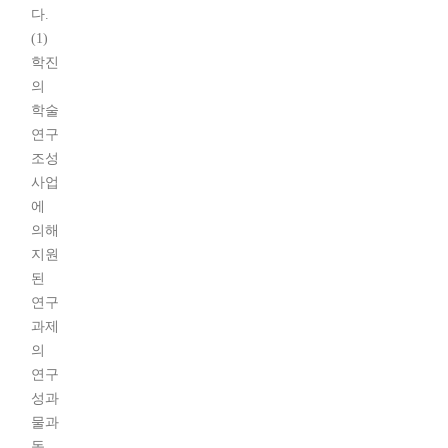
다.
(1)
학진
의
학술
연구
조성
사업
에
의해
지원
된
연구
과제
의
연구
성과
물과
동