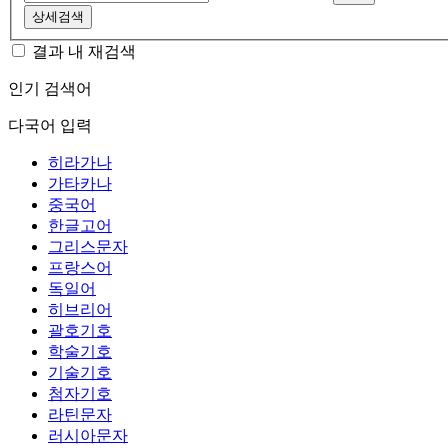
상세검색
결과 내 재검색
인기 검색어
다국어 입력
히라가나
가타카나
중국어
한글고어
그리스문자
프랑스어
독일어
히브리어
괄호기호
학술기호
기술기호
첨자기호
라틴문자
러시아문자