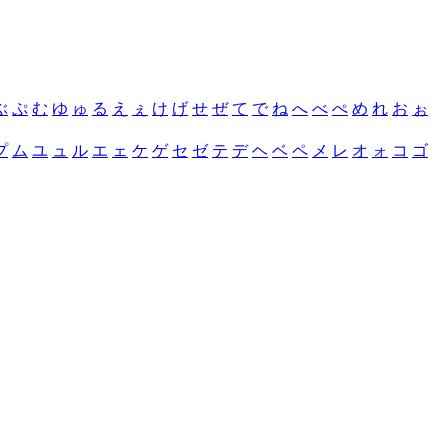
ぶ
ぷ
む
ゆ
ゅ
る
え
ぇ
け
げ
せ
ぜ
て
で
ね
へ
べ
ぺ
め
れ
お
ぉ
プ
ム
ユ
ュ
ル
エ
ェ
ケ
ゲ
セ
ゼ
テ
デ
ヘ
ベ
ペ
メ
レ
オ
ォ
コ
ゴ