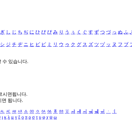
ぎ
し
じ
ち
ぢ
に
ひ
び
ぴ
み
り
う
ぅ
く
ぐ
す
ず
つ
づ
っ
ぬ
ふ
シ
ジ
チ
ヂ
ニ
ヒ
ビ
ピ
ミ
リ
ウ
ゥ
ク
グ
ス
ズ
ツ
ヅ
ッ
ヌ
フ
ブ
할 수 있습니다.
누르시면됩니다.
시면 됩니다.
ㅻ
ㅼ
ㅽ
ㅾ
ㅿ
ㆀ
ㆁ
ㆂ
ㆃ
ㆄ
ㆅ
ㆆ
ㆇ
ㆈ
ㆉ
ㆊ
ㆋ
ㆌ
ㆍ
ㆎ
θ
ι
κ
λ
μ
ν
ξ
ο
π
ρ
σ
τ
υ
φ
χ
ψ
ω