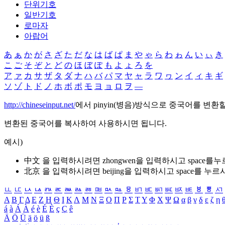
단위기호
일반기호
로마자
아랍어
あ
ぁ
か
が
さ
ざ
た
だ
な
は
ば
ぱ
ま
や
ゃ
ら
わ
ゎ
ん
い
ぃ
き
こ
ご
そ
ぞ
と
ど
の
ほ
ぼ
ぽ
も
よ
ょ
ろ
を
ア
ァ
カ
サ
ザ
タ
ダ
ナ
ハ
バ
パ
マ
ヤ
ャ
ラ
ワ
ヮ
ン
イ
ィ
キ
ギ
ソ
ゾ
ト
ド
ノ
ホ
ボ
ポ
モ
ヨ
ョ
ロ
ヲ
―
http://chineseinput.net/
에서 pinyin(병음)방식으로 중국어를 변환
변환된 중국어를 복사하여 사용하시면 됩니다.
예시)
中文 을 입력하시려면
zhongwen
을 입력하시고 space를
北京 을 입력하시려면
beijing
을 입력하시고 space를 누르
ㅥ
ㅦ
ㅧ
ㅨ
ㅩ
ㅪ
ㅫ
ㅬ
ㅭ
ㅮ
ㅯ
ㅰ
ㅱ
ㅲ
ㅳ
ㅴ
ㅵ
ㅶ
ㅷ
ㅸ
ㅹ
ㅺ
Α
Β
Γ
Δ
Ε
Ζ
Η
Θ
Ι
Κ
Λ
Μ
Ν
Ξ
Ο
Π
Ρ
Σ
Τ
Υ
Φ
Χ
Ψ
Ω
α
β
γ
δ
ε
ζ
η
á
à
Á
À
é
è
É
È
ç
Ç
ê
Ä
Ö
Ü
ä
ö
ü
ß