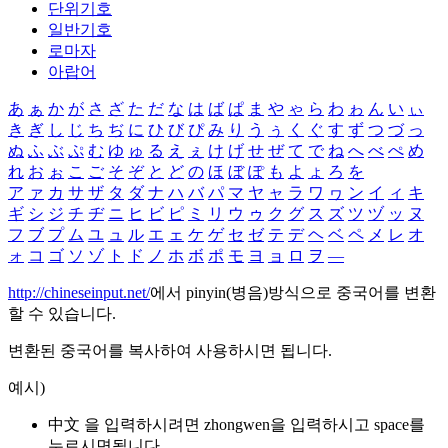
단위기호
일반기호
로마자
아랍어
あ
ぁ
か
が
さ
ざ
た
だ
な
は
ば
ぱ
ま
や
ゃ
ら
わ
ゎ
ん
い
ぃ
き
ぎ
し
じ
ち
ぢ
に
ひ
び
ぴ
み
り
う
ぅ
く
ぐ
す
ず
つ
づ
っ
ぬ
ふ
ぶ
ぷ
む
ゆ
ゅ
る
え
ぇ
け
げ
せ
ぜ
て
で
ね
へ
べ
ぺ
め
れ
お
ぉ
こ
ご
そ
ぞ
と
ど
の
ほ
ぼ
ぽ
も
よ
ょ
ろ
を
ア
ァ
カ
サ
ザ
タ
ダ
ナ
ハ
バ
パ
マ
ヤ
ャ
ラ
ワ
ヮ
ン
イ
ィ
キ
ギ
シ
ジ
チ
ヂ
ニ
ヒ
ビ
ピ
ミ
リ
ウ
ゥ
ク
グ
ス
ズ
ツ
ヅ
ッ
ヌ
フ
ブ
プ
ム
ユ
ュ
ル
エ
ェ
ケ
ゲ
セ
ゼ
テ
デ
ヘ
ベ
ペ
メ
レ
オ
ォ
コ
ゴ
ソ
ゾ
ト
ド
ノ
ホ
ボ
ポ
モ
ヨ
ョ
ロ
ヲ
―
http://chineseinput.net/
에서 pinyin(병음)방식으로 중국어를 변환
할 수 있습니다.
변환된 중국어를 복사하여 사용하시면 됩니다.
예시)
中文 을 입력하시려면
zhongwen
을 입력하시고 space를
누르시면됩니다.