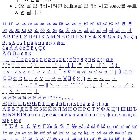
北京 을 입력하시려면
beijing
을 입력하시고 space를 누르
시면 됩니다.
ㅥ
ㅦ
ㅧ
ㅨ
ㅩ
ㅪ
ㅫ
ㅬ
ㅭ
ㅮ
ㅯ
ㅰ
ㅱ
ㅲ
ㅳ
ㅴ
ㅵ
ㅶ
ㅷ
ㅸ
ㅹ
ㅺ
ㅻ
ㅼ
ㅽ
ㅾ
ㅿ
ㆀ
ㆁ
ㆂ
ㆃ
ㆄ
ㆅ
ㆆ
ㆇ
ㆈ
ㆉ
ㆊ
ㆋ
ㆌ
ㆍ
ㆎ
Α
Β
Γ
Δ
Ε
Ζ
Η
Θ
Ι
Κ
Λ
Μ
Ν
Ξ
Ο
Π
Ρ
Σ
Τ
Υ
Φ
Χ
Ψ
Ω
α
β
γ
δ
ε
ζ
η
θ
ι
κ
λ
μ
ν
ξ
ο
π
ρ
σ
τ
υ
φ
χ
ψ
ω
á
à
Á
À
é
è
É
È
ç
Ç
ê
Ä
Ö
Ü
ä
ö
ü
ß
ְ
ֳ
ֲ
ֱ
ָ
ַ
ֵ
ֶ
ִ
ֹ
ּ
ֻ
ׂ
ׁ
ּ
ב
ה
נ
מ
צ
ת
ץ
ש
ד
ג
כ
ע
י
ח
ל
ך
ף
ק
ר
א
ט
ו
ן
ם
פ
‘
’
“
”
〔
〕
〈
〉
「
」
『
』
【
】
＂
（
）
［
］
｛
｝
±
×
÷
≠
≤
≥
∞
∴
♂
♀
∠
⊥
⌒
∂
∇
≡
≒
≪
≫
√
∽
∝
∵
∫
∬
∈
∋
⊆
⊇
⊂
⊃
∪
∩
∧
∨
￢
⇒
⇔
∀
∃
∮
∑
∏
＋
－
＜
＝
＞
、
。
·
‥
…
¨
〃
―
∥
＼
∼
´
～
ˇ
˘
˝
˚
˙
¸
˛
¡
¿
ː
！
＇
，
．
／
：
；
？
＾
＿
｀
｜
½
⅓
⅔
¼
¾
⅛
⅜
⅝
⅞
¹
²
³
⁴
ⁿ
₁
₂
₃
₄
Æ
Ð
Ħ
Ĳ
Ł
Ø
Œ
Þ
Ŧ
Ŋ
æ
đ
ð
ħ
ı
ĳ
ĸ
ŀ
ł
ø
œ
ß
þ
ŧ
ŋ
ŉ
А
Б
В
Г
Д
Е
Ё
Ж
З
И
Й
К
Л
М
Н
О
П
Р
С
Т
У
Ф
Х
Ц
Ч
Ш
Щ
Ъ
Ы
Ь
Э
Ю
Я
а
б
в
г
д
е
ё
ж
з
и
й
к
л
м
н
о
п
р
с
т
у
ф
х
ц
ч
ш
щ
ъ
ы
ь
э
ю
я
′
″
℃
Å
￠
￡
￥
¤
℉
‰
＄
％
Ｆ
￦
㎕
㎖
㎗
ℓ
㎘
㏄
㎣
㎤
㎥
㎦
㎙
㎚
㎛
㎜
㎝
㎞
㎟
㎠
㎡
㎢
㏊
㎍
㎎
㎏
㏏
㎈
㎉
㏈
㎧
㎨
㎰
㎱
㎲
㎳
㎴
㎵
㎶
㎷
㎸
㎹
㎀
㎁
㎂
㎃
㎄
㎺
㎻
㎽
㎾
㎿
㎐
㎑