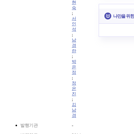
현
숙
;
나만을 위한
서
인
석
;
남
경
란
;
박
은
정
;
정
은
진
;
김
남
경
발행기관
-