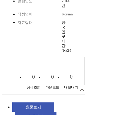
발행연도
2014
년
작성언어
Korean
자료형태
한
국
연
구
재
단
(NRF)
0
0
0
상세조회
다운로드
내보내기
원문보기