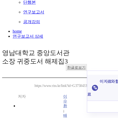
단행본
연구보고서
공개강의
home
연구보고서 상세
영남대학교 중앙도서관
소장 귀중도서 해제집3
한글로보기
이 자료와 함
https://www.riss.kr/link?id=G3758433
료
저자
이
수
환
;
배