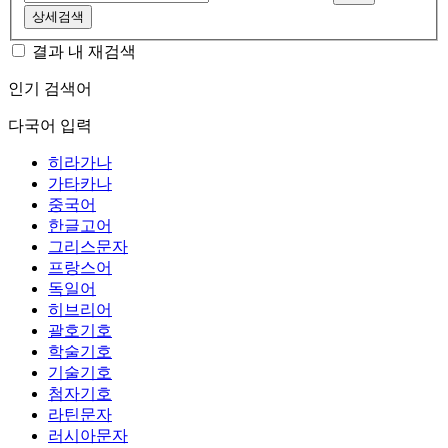
상세검색
결과 내 재검색
인기 검색어
다국어 입력
히라가나
가타카나
중국어
한글고어
그리스문자
프랑스어
독일어
히브리어
괄호기호
학술기호
기술기호
첨자기호
라틴문자
러시아문자