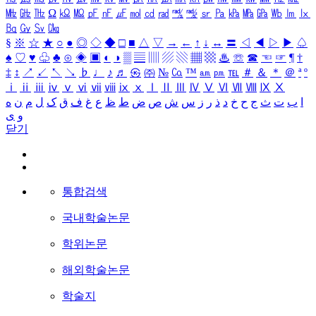
㎒
㎓
㎔
Ω
㏀
㏁
㎊
㎋
㎌
㏖
㏅
㎭
㎮
㎯
㏛
㎩
㎪
㎫
㎬
㏝
㏐
㏓
㏃
㏉
㏜
㏆
§
※
☆
★
○
●
◎
◇
◆
□
■
△
▽
→
←
↑
↓
↔
〓
◁
◀
▷
▶
♤
♠
♡
♥
♧
♣
⊙
◈
▣
◐
◑
▒
▤
▥
▨
▧
▦
▩
♨
☏
☎
☜
☞
¶
†
‡
↕
↗
↙
↖
↘
♭
♩
♪
♬
㉿
㈜
№
㏇
™
㏂
㏘
℡
＃
＆
＊
＠
ª
º
ⅰ
ⅱ
ⅲ
ⅳ
ⅴ
ⅵ
ⅶ
ⅷ
ⅸ
ⅹ
Ⅰ
Ⅱ
Ⅲ
Ⅳ
Ⅴ
Ⅵ
Ⅶ
Ⅷ
Ⅸ
Ⅹ
ا
ب
ت
ث
ج
ح
خ
د
ذ
ر
ز
س
ش
ص
ض
ط
ظ
ع
غ
ف
ق
ک
ل
م
ن
ه
و
ی
닫기
통합검색
국내학술논문
학위논문
해외학술논문
학술지