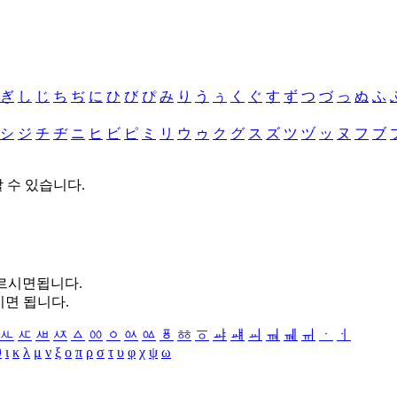
ぎ
し
じ
ち
ぢ
に
ひ
び
ぴ
み
り
う
ぅ
く
ぐ
す
ず
つ
づ
っ
ぬ
ふ
シ
ジ
チ
ヂ
ニ
ヒ
ビ
ピ
ミ
リ
ウ
ゥ
ク
グ
ス
ズ
ツ
ヅ
ッ
ヌ
フ
ブ
할 수 있습니다.
누르시면됩니다.
시면 됩니다.
ㅻ
ㅼ
ㅽ
ㅾ
ㅿ
ㆀ
ㆁ
ㆂ
ㆃ
ㆄ
ㆅ
ㆆ
ㆇ
ㆈ
ㆉ
ㆊ
ㆋ
ㆌ
ㆍ
ㆎ
θ
ι
κ
λ
μ
ν
ξ
ο
π
ρ
σ
τ
υ
φ
χ
ψ
ω