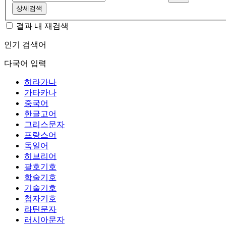
상세검색
결과 내 재검색
인기 검색어
다국어 입력
히라가나
가타카나
중국어
한글고어
그리스문자
프랑스어
독일어
히브리어
괄호기호
학술기호
기술기호
첨자기호
라틴문자
러시아문자