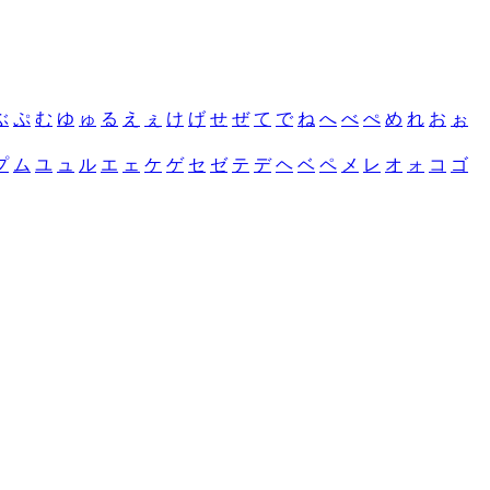
ぶ
ぷ
む
ゆ
ゅ
る
え
ぇ
け
げ
せ
ぜ
て
で
ね
へ
べ
ぺ
め
れ
お
ぉ
プ
ム
ユ
ュ
ル
エ
ェ
ケ
ゲ
セ
ゼ
テ
デ
ヘ
ベ
ペ
メ
レ
オ
ォ
コ
ゴ