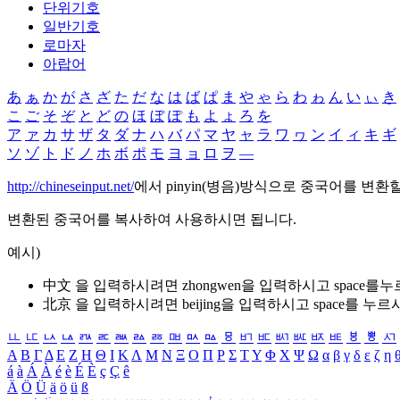
단위기호
일반기호
로마자
아랍어
あ
ぁ
か
が
さ
ざ
た
だ
な
は
ば
ぱ
ま
や
ゃ
ら
わ
ゎ
ん
い
ぃ
き
こ
ご
そ
ぞ
と
ど
の
ほ
ぼ
ぽ
も
よ
ょ
ろ
を
ア
ァ
カ
サ
ザ
タ
ダ
ナ
ハ
バ
パ
マ
ヤ
ャ
ラ
ワ
ヮ
ン
イ
ィ
キ
ギ
ソ
ゾ
ト
ド
ノ
ホ
ボ
ポ
モ
ヨ
ョ
ロ
ヲ
―
http://chineseinput.net/
에서 pinyin(병음)방식으로 중국어를 변환
변환된 중국어를 복사하여 사용하시면 됩니다.
예시)
中文 을 입력하시려면
zhongwen
을 입력하시고 space를
北京 을 입력하시려면
beijing
을 입력하시고 space를 누르
ㅥ
ㅦ
ㅧ
ㅨ
ㅩ
ㅪ
ㅫ
ㅬ
ㅭ
ㅮ
ㅯ
ㅰ
ㅱ
ㅲ
ㅳ
ㅴ
ㅵ
ㅶ
ㅷ
ㅸ
ㅹ
ㅺ
Α
Β
Γ
Δ
Ε
Ζ
Η
Θ
Ι
Κ
Λ
Μ
Ν
Ξ
Ο
Π
Ρ
Σ
Τ
Υ
Φ
Χ
Ψ
Ω
α
β
γ
δ
ε
ζ
η
á
à
Á
À
é
è
É
È
ç
Ç
ê
Ä
Ö
Ü
ä
ö
ü
ß