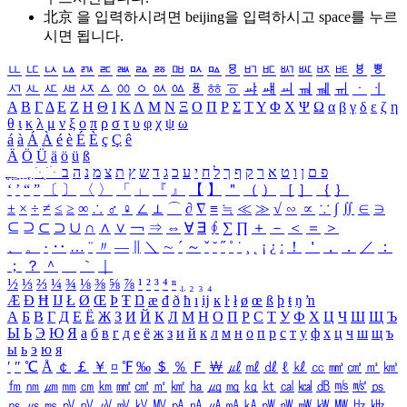
北京 을 입력하시려면
beijing
을 입력하시고 space를 누르
시면 됩니다.
ㅥ
ㅦ
ㅧ
ㅨ
ㅩ
ㅪ
ㅫ
ㅬ
ㅭ
ㅮ
ㅯ
ㅰ
ㅱ
ㅲ
ㅳ
ㅴ
ㅵ
ㅶ
ㅷ
ㅸ
ㅹ
ㅺ
ㅻ
ㅼ
ㅽ
ㅾ
ㅿ
ㆀ
ㆁ
ㆂ
ㆃ
ㆄ
ㆅ
ㆆ
ㆇ
ㆈ
ㆉ
ㆊ
ㆋ
ㆌ
ㆍ
ㆎ
Α
Β
Γ
Δ
Ε
Ζ
Η
Θ
Ι
Κ
Λ
Μ
Ν
Ξ
Ο
Π
Ρ
Σ
Τ
Υ
Φ
Χ
Ψ
Ω
α
β
γ
δ
ε
ζ
η
θ
ι
κ
λ
μ
ν
ξ
ο
π
ρ
σ
τ
υ
φ
χ
ψ
ω
á
à
Á
À
é
è
É
È
ç
Ç
ê
Ä
Ö
Ü
ä
ö
ü
ß
ְ
ֳ
ֲ
ֱ
ָ
ַ
ֵ
ֶ
ִ
ֹ
ּ
ֻ
ׂ
ׁ
ּ
ב
ה
נ
מ
צ
ת
ץ
ש
ד
ג
כ
ע
י
ח
ל
ך
ף
ק
ר
א
ט
ו
ן
ם
פ
‘
’
“
”
〔
〕
〈
〉
「
」
『
』
【
】
＂
（
）
［
］
｛
｝
±
×
÷
≠
≤
≥
∞
∴
♂
♀
∠
⊥
⌒
∂
∇
≡
≒
≪
≫
√
∽
∝
∵
∫
∬
∈
∋
⊆
⊇
⊂
⊃
∪
∩
∧
∨
￢
⇒
⇔
∀
∃
∮
∑
∏
＋
－
＜
＝
＞
、
。
·
‥
…
¨
〃
―
∥
＼
∼
´
～
ˇ
˘
˝
˚
˙
¸
˛
¡
¿
ː
！
＇
，
．
／
：
；
？
＾
＿
｀
｜
½
⅓
⅔
¼
¾
⅛
⅜
⅝
⅞
¹
²
³
⁴
ⁿ
₁
₂
₃
₄
Æ
Ð
Ħ
Ĳ
Ł
Ø
Œ
Þ
Ŧ
Ŋ
æ
đ
ð
ħ
ı
ĳ
ĸ
ŀ
ł
ø
œ
ß
þ
ŧ
ŋ
ŉ
А
Б
В
Г
Д
Е
Ё
Ж
З
И
Й
К
Л
М
Н
О
П
Р
С
Т
У
Ф
Х
Ц
Ч
Ш
Щ
Ъ
Ы
Ь
Э
Ю
Я
а
б
в
г
д
е
ё
ж
з
и
й
к
л
м
н
о
п
р
с
т
у
ф
х
ц
ч
ш
щ
ъ
ы
ь
э
ю
я
′
″
℃
Å
￠
￡
￥
¤
℉
‰
＄
％
Ｆ
￦
㎕
㎖
㎗
ℓ
㎘
㏄
㎣
㎤
㎥
㎦
㎙
㎚
㎛
㎜
㎝
㎞
㎟
㎠
㎡
㎢
㏊
㎍
㎎
㎏
㏏
㎈
㎉
㏈
㎧
㎨
㎰
㎱
㎲
㎳
㎴
㎵
㎶
㎷
㎸
㎹
㎀
㎁
㎂
㎃
㎄
㎺
㎻
㎽
㎾
㎿
㎐
㎑