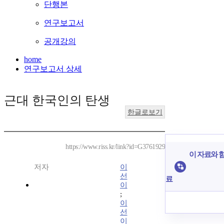
단행본
연구보고서
공개강의
home
연구보고서 상세
근대 한국인의 탄생
한글로보기
https://www.riss.kr/link?id=G3761929
이 자료와 함
저자
이
선
료
이
;
이
선
이