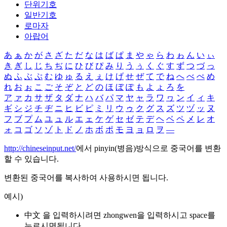
단위기호
일반기호
로마자
아랍어
あ
ぁ
か
が
さ
ざ
た
だ
な
は
ば
ぱ
ま
や
ゃ
ら
わ
ゎ
ん
い
ぃ
き
ぎ
し
じ
ち
ぢ
に
ひ
び
ぴ
み
り
う
ぅ
く
ぐ
す
ず
つ
づ
っ
ぬ
ふ
ぶ
ぷ
む
ゆ
ゅ
る
え
ぇ
け
げ
せ
ぜ
て
で
ね
へ
べ
ぺ
め
れ
お
ぉ
こ
ご
そ
ぞ
と
ど
の
ほ
ぼ
ぽ
も
よ
ょ
ろ
を
ア
ァ
カ
サ
ザ
タ
ダ
ナ
ハ
バ
パ
マ
ヤ
ャ
ラ
ワ
ヮ
ン
イ
ィ
キ
ギ
シ
ジ
チ
ヂ
ニ
ヒ
ビ
ピ
ミ
リ
ウ
ゥ
ク
グ
ス
ズ
ツ
ヅ
ッ
ヌ
フ
ブ
プ
ム
ユ
ュ
ル
エ
ェ
ケ
ゲ
セ
ゼ
テ
デ
ヘ
ベ
ペ
メ
レ
オ
ォ
コ
ゴ
ソ
ゾ
ト
ド
ノ
ホ
ボ
ポ
モ
ヨ
ョ
ロ
ヲ
―
http://chineseinput.net/
에서 pinyin(병음)방식으로 중국어를 변환
할 수 있습니다.
변환된 중국어를 복사하여 사용하시면 됩니다.
예시)
中文 을 입력하시려면
zhongwen
을 입력하시고 space를
누르시면됩니다.