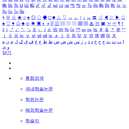
㎒
㎓
㎔
Ω
㏀
㏁
㎊
㎋
㎌
㏖
㏅
㎭
㎮
㎯
㏛
㎩
㎪
㎫
㎬
㏝
㏐
㏓
㏃
㏉
㏜
㏆
§
※
☆
★
○
●
◎
◇
◆
□
■
△
▽
→
←
↑
↓
↔
〓
◁
◀
▷
▶
♤
♠
♡
♥
♧
♣
⊙
◈
▣
◐
◑
▒
▤
▥
▨
▧
▦
▩
♨
☏
☎
☜
☞
¶
†
‡
↕
↗
↙
↖
↘
♭
♩
♪
♬
㉿
㈜
№
㏇
™
㏂
㏘
℡
＃
＆
＊
＠
ª
º
ⅰ
ⅱ
ⅲ
ⅳ
ⅴ
ⅵ
ⅶ
ⅷ
ⅸ
ⅹ
Ⅰ
Ⅱ
Ⅲ
Ⅳ
Ⅴ
Ⅵ
Ⅶ
Ⅷ
Ⅸ
Ⅹ
ا
ب
ت
ث
ج
ح
خ
د
ذ
ر
ز
س
ش
ص
ض
ط
ظ
ع
غ
ف
ق
ک
ل
م
ن
ه
و
ی
닫기
통합검색
국내학술논문
학위논문
해외학술논문
학술지