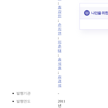
;
최
강
나만을 위한
민
;
손
지
연
;
이
준
태
;
송
석
원
;
김
경
석
발행기관
-
발행연도
2011
년