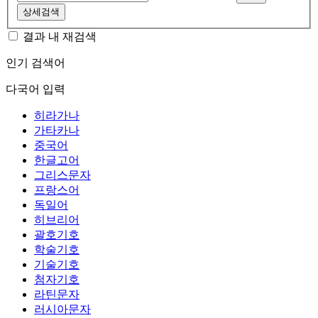
상세검색
결과 내 재검색
인기 검색어
다국어 입력
히라가나
가타카나
중국어
한글고어
그리스문자
프랑스어
독일어
히브리어
괄호기호
학술기호
기술기호
첨자기호
라틴문자
러시아문자