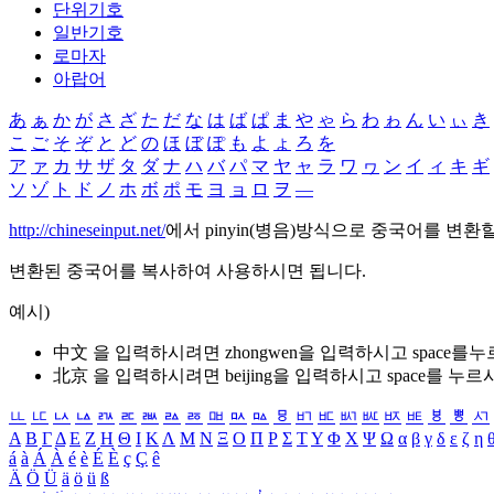
단위기호
일반기호
로마자
아랍어
あ
ぁ
か
が
さ
ざ
た
だ
な
は
ば
ぱ
ま
や
ゃ
ら
わ
ゎ
ん
い
ぃ
き
こ
ご
そ
ぞ
と
ど
の
ほ
ぼ
ぽ
も
よ
ょ
ろ
を
ア
ァ
カ
サ
ザ
タ
ダ
ナ
ハ
バ
パ
マ
ヤ
ャ
ラ
ワ
ヮ
ン
イ
ィ
キ
ギ
ソ
ゾ
ト
ド
ノ
ホ
ボ
ポ
モ
ヨ
ョ
ロ
ヲ
―
http://chineseinput.net/
에서 pinyin(병음)방식으로 중국어를 변환
변환된 중국어를 복사하여 사용하시면 됩니다.
예시)
中文 을 입력하시려면
zhongwen
을 입력하시고 space를
北京 을 입력하시려면
beijing
을 입력하시고 space를 누르
ㅥ
ㅦ
ㅧ
ㅨ
ㅩ
ㅪ
ㅫ
ㅬ
ㅭ
ㅮ
ㅯ
ㅰ
ㅱ
ㅲ
ㅳ
ㅴ
ㅵ
ㅶ
ㅷ
ㅸ
ㅹ
ㅺ
Α
Β
Γ
Δ
Ε
Ζ
Η
Θ
Ι
Κ
Λ
Μ
Ν
Ξ
Ο
Π
Ρ
Σ
Τ
Υ
Φ
Χ
Ψ
Ω
α
β
γ
δ
ε
ζ
η
á
à
Á
À
é
è
É
È
ç
Ç
ê
Ä
Ö
Ü
ä
ö
ü
ß