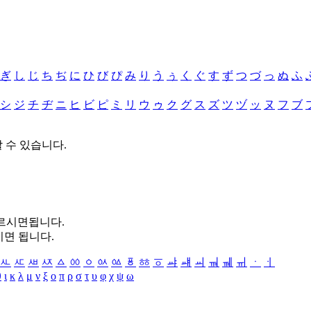
ぎ
し
じ
ち
ぢ
に
ひ
び
ぴ
み
り
う
ぅ
く
ぐ
す
ず
つ
づ
っ
ぬ
ふ
シ
ジ
チ
ヂ
ニ
ヒ
ビ
ピ
ミ
リ
ウ
ゥ
ク
グ
ス
ズ
ツ
ヅ
ッ
ヌ
フ
ブ
할 수 있습니다.
누르시면됩니다.
시면 됩니다.
ㅻ
ㅼ
ㅽ
ㅾ
ㅿ
ㆀ
ㆁ
ㆂ
ㆃ
ㆄ
ㆅ
ㆆ
ㆇ
ㆈ
ㆉ
ㆊ
ㆋ
ㆌ
ㆍ
ㆎ
θ
ι
κ
λ
μ
ν
ξ
ο
π
ρ
σ
τ
υ
φ
χ
ψ
ω