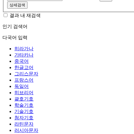
상세검색
결과 내 재검색
인기 검색어
다국어 입력
히라가나
가타카나
중국어
한글고어
그리스문자
프랑스어
독일어
히브리어
괄호기호
학술기호
기술기호
첨자기호
라틴문자
러시아문자