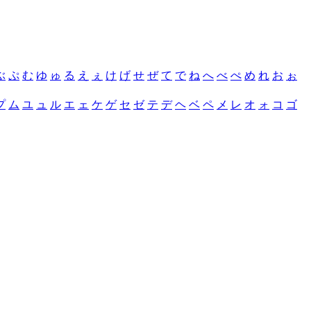
ぶ
ぷ
む
ゆ
ゅ
る
え
ぇ
け
げ
せ
ぜ
て
で
ね
へ
べ
ぺ
め
れ
お
ぉ
プ
ム
ユ
ュ
ル
エ
ェ
ケ
ゲ
セ
ゼ
テ
デ
ヘ
ベ
ペ
メ
レ
オ
ォ
コ
ゴ