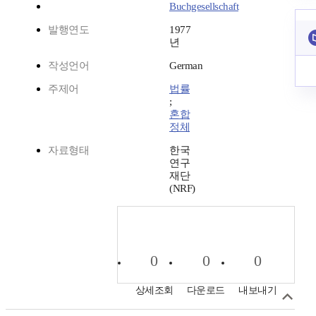
Buchgesellschaft
발행연도
1977
년
작성언어
German
주제어
법률
;
혼합
정체
자료형태
한국
연구
재단
(NRF)
0
0
0
상세조회
다운로드
내보내기