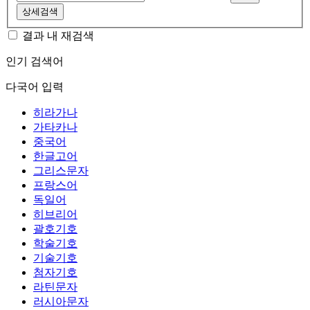
상세검색
결과 내 재검색
인기 검색어
다국어 입력
히라가나
가타카나
중국어
한글고어
그리스문자
프랑스어
독일어
히브리어
괄호기호
학술기호
기술기호
첨자기호
라틴문자
러시아문자