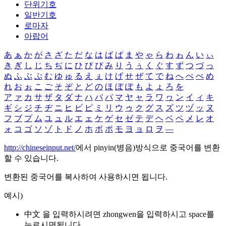
단위기호
일반기호
로마자
아랍어
あ
ぁ
か
が
さ
ざ
た
だ
な
は
ば
ぱ
ま
や
ゃ
ら
わ
ゎ
ん
い
ぃ
き
ぎ
し
じ
ち
ぢ
に
ひ
び
ぴ
み
り
う
ぅ
く
ぐ
す
ず
つ
づ
っ
ぬ
ふ
ぶ
ぷ
む
ゆ
ゅ
る
え
ぇ
け
げ
せ
ぜ
て
で
ね
へ
べ
ぺ
め
れ
お
ぉ
こ
ご
そ
ぞ
と
ど
の
ほ
ぼ
ぽ
も
よ
ょ
ろ
を
ア
ァ
カ
サ
ザ
タ
ダ
ナ
ハ
バ
パ
マ
ヤ
ャ
ラ
ワ
ヮ
ン
イ
ィ
キ
ギ
シ
ジ
チ
ヂ
ニ
ヒ
ビ
ピ
ミ
リ
ウ
ゥ
ク
グ
ス
ズ
ツ
ヅ
ッ
ヌ
フ
ブ
プ
ム
ユ
ュ
ル
エ
ェ
ケ
ゲ
セ
ゼ
テ
デ
ヘ
ベ
ペ
メ
レ
オ
ォ
コ
ゴ
ソ
ゾ
ト
ド
ノ
ホ
ボ
ポ
モ
ヨ
ョ
ロ
ヲ
―
http://chineseinput.net/
에서 pinyin(병음)방식으로 중국어를 변환
할 수 있습니다.
변환된 중국어를 복사하여 사용하시면 됩니다.
예시)
中文 을 입력하시려면
zhongwen
을 입력하시고 space를
누르시면됩니다.