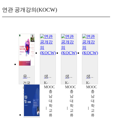
연관 공개강의(KOCW)
유튜브 크리에이터 채널 육성과 관련 법률
생활법률
생활법률
생활법률
K-
K-
K-
건국
MOOC
MOOC
MOOC
대학
충
충
충
교
남
남
남
정
대
대
대
연
학
학
학
덕
교
교
교
류
류
류