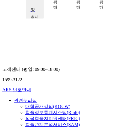
광
광
광
해
해
해
창업과 법률
호서
대학
교
고
인
석
고객센터 (평일: 09:00~18:00)
1599-3122
ARS 번호안내
관련누리집
대학공개강의(KOCW)
학술정보통계시스템(Rinfo)
외국학술지지원센터(FRIC)
학술관계분석서비스(SAM)