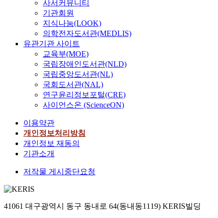
사서커뮤니티
기관회원
지식나눔(LOOK)
의학전자도서관(MEDLIS)
유관기관 사이트
교육부(MOE)
국립장애인도서관(NLD)
국립중앙도서관(NL)
국회도서관(NAL)
연구윤리정보포털(CRE)
사이언스온 (ScienceON)
이용약관
개인정보처리방침
개인정보 재동의
기관소개
저작물 게시중단요청
41061 대구광역시 동구 동내로 64(동내동1119) KERIS빌딩