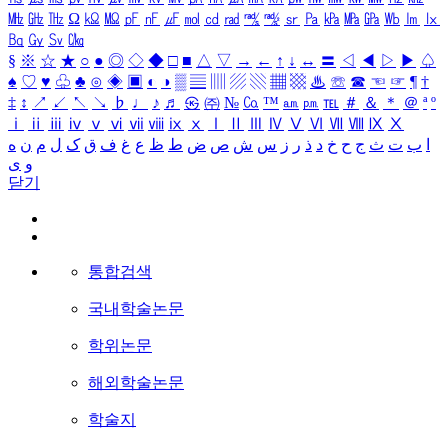
㎒
㎓
㎔
Ω
㏀
㏁
㎊
㎋
㎌
㏖
㏅
㎭
㎮
㎯
㏛
㎩
㎪
㎫
㎬
㏝
㏐
㏓
㏃
㏉
㏜
㏆
§
※
☆
★
○
●
◎
◇
◆
□
■
△
▽
→
←
↑
↓
↔
〓
◁
◀
▷
▶
♤
♠
♡
♥
♧
♣
⊙
◈
▣
◐
◑
▒
▤
▥
▨
▧
▦
▩
♨
☏
☎
☜
☞
¶
†
‡
↕
↗
↙
↖
↘
♭
♩
♪
♬
㉿
㈜
№
㏇
™
㏂
㏘
℡
＃
＆
＊
＠
ª
º
ⅰ
ⅱ
ⅲ
ⅳ
ⅴ
ⅵ
ⅶ
ⅷ
ⅸ
ⅹ
Ⅰ
Ⅱ
Ⅲ
Ⅳ
Ⅴ
Ⅵ
Ⅶ
Ⅷ
Ⅸ
Ⅹ
ا
ب
ت
ث
ج
ح
خ
د
ذ
ر
ز
س
ش
ص
ض
ط
ظ
ع
غ
ف
ق
ک
ل
م
ن
ه
و
ی
닫기
통합검색
국내학술논문
학위논문
해외학술논문
학술지