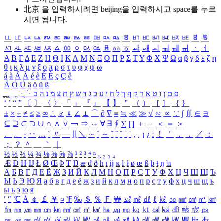
北京 을 입력하시려면
beijing
을 입력하시고 space를 누르
시면 됩니다.
ㅥ
ㅦ
ㅧ
ㅨ
ㅩ
ㅪ
ㅫ
ㅬ
ㅭ
ㅮ
ㅯ
ㅰ
ㅱ
ㅲ
ㅳ
ㅴ
ㅵ
ㅶ
ㅷ
ㅸ
ㅹ
ㅺ
ㅻ
ㅼ
ㅽ
ㅾ
ㅿ
ㆀ
ㆁ
ㆂ
ㆃ
ㆄ
ㆅ
ㆆ
ㆇ
ㆈ
ㆉ
ㆊ
ㆋ
ㆌ
ㆍ
ㆎ
Α
Β
Γ
Δ
Ε
Ζ
Η
Θ
Ι
Κ
Λ
Μ
Ν
Ξ
Ο
Π
Ρ
Σ
Τ
Υ
Φ
Χ
Ψ
Ω
α
β
γ
δ
ε
ζ
η
θ
ι
κ
λ
μ
ν
ξ
ο
π
ρ
σ
τ
υ
φ
χ
ψ
ω
á
à
Á
À
é
è
É
È
ç
Ç
ê
Ä
Ö
Ü
ä
ö
ü
ß
ְ
ֳ
ֲ
ֱ
ָ
ַ
ֵ
ֶ
ִ
ֹ
ּ
ֻ
ׂ
ׁ
ּ
ב
ה
נ
מ
צ
ת
ץ
ש
ד
ג
כ
ע
י
ח
ל
ך
ף
ק
ר
א
ט
ו
ן
ם
פ
‘
’
“
”
〔
〕
〈
〉
「
」
『
』
【
】
＂
（
）
［
］
｛
｝
±
×
÷
≠
≤
≥
∞
∴
♂
♀
∠
⊥
⌒
∂
∇
≡
≒
≪
≫
√
∽
∝
∵
∫
∬
∈
∋
⊆
⊇
⊂
⊃
∪
∩
∧
∨
￢
⇒
⇔
∀
∃
∮
∑
∏
＋
－
＜
＝
＞
、
。
·
‥
…
¨
〃
―
∥
＼
∼
´
～
ˇ
˘
˝
˚
˙
¸
˛
¡
¿
ː
！
＇
，
．
／
：
；
？
＾
＿
｀
｜
½
⅓
⅔
¼
¾
⅛
⅜
⅝
⅞
¹
²
³
⁴
ⁿ
₁
₂
₃
₄
Æ
Ð
Ħ
Ĳ
Ł
Ø
Œ
Þ
Ŧ
Ŋ
æ
đ
ð
ħ
ı
ĳ
ĸ
ŀ
ł
ø
œ
ß
þ
ŧ
ŋ
ŉ
А
Б
В
Г
Д
Е
Ё
Ж
З
И
Й
К
Л
М
Н
О
П
Р
С
Т
У
Ф
Х
Ц
Ч
Ш
Щ
Ъ
Ы
Ь
Э
Ю
Я
а
б
в
г
д
е
ё
ж
з
и
й
к
л
м
н
о
п
р
с
т
у
ф
х
ц
ч
ш
щ
ъ
ы
ь
э
ю
я
′
″
℃
Å
￠
￡
￥
¤
℉
‰
＄
％
Ｆ
￦
㎕
㎖
㎗
ℓ
㎘
㏄
㎣
㎤
㎥
㎦
㎙
㎚
㎛
㎜
㎝
㎞
㎟
㎠
㎡
㎢
㏊
㎍
㎎
㎏
㏏
㎈
㎉
㏈
㎧
㎨
㎰
㎱
㎲
㎳
㎴
㎵
㎶
㎷
㎸
㎹
㎀
㎁
㎂
㎃
㎄
㎺
㎻
㎽
㎾
㎿
㎐
㎑