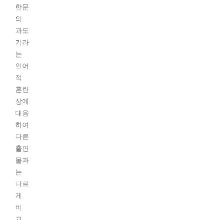
한문
의
과도
기라
는
언어
적
혼란
상에
대응
하여
다른
출판
물과
는
다르
게
비
교...