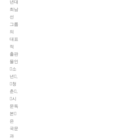
년대
최남
선
그룹
의
대표
적
출판
물인
󰡔소
년󰡕,
󰡔청
춘󰡕,
󰡔시
문독
본󰡕
은
국문
과