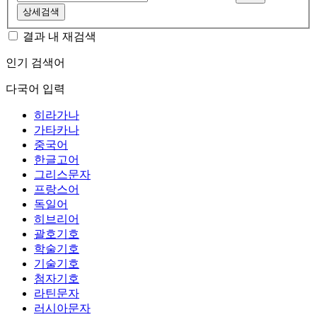
상세검색
결과 내 재검색
인기 검색어
다국어 입력
히라가나
가타카나
중국어
한글고어
그리스문자
프랑스어
독일어
히브리어
괄호기호
학술기호
기술기호
첨자기호
라틴문자
러시아문자