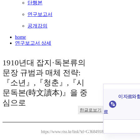
단행본
연구보고서
공개강의
home
연구보고서 상세
1910년대 잡지·독본류의
문장 규범과 매체 전략:
『소년』,『청춘』,『시
문독본(時文讀本)』을 중
이 자료와 함
심으로
한글로보기
료
https://www.riss.kr/link?id=G3684918