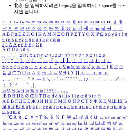
北京 을 입력하시려면
beijing
을 입력하시고 space를 누르
시면 됩니다.
ㅥ
ㅦ
ㅧ
ㅨ
ㅩ
ㅪ
ㅫ
ㅬ
ㅭ
ㅮ
ㅯ
ㅰ
ㅱ
ㅲ
ㅳ
ㅴ
ㅵ
ㅶ
ㅷ
ㅸ
ㅹ
ㅺ
ㅻ
ㅼ
ㅽ
ㅾ
ㅿ
ㆀ
ㆁ
ㆂ
ㆃ
ㆄ
ㆅ
ㆆ
ㆇ
ㆈ
ㆉ
ㆊ
ㆋ
ㆌ
ㆍ
ㆎ
Α
Β
Γ
Δ
Ε
Ζ
Η
Θ
Ι
Κ
Λ
Μ
Ν
Ξ
Ο
Π
Ρ
Σ
Τ
Υ
Φ
Χ
Ψ
Ω
α
β
γ
δ
ε
ζ
η
θ
ι
κ
λ
μ
ν
ξ
ο
π
ρ
σ
τ
υ
φ
χ
ψ
ω
á
à
Á
À
é
è
É
È
ç
Ç
ê
Ä
Ö
Ü
ä
ö
ü
ß
ְ
ֳ
ֲ
ֱ
ָ
ַ
ֵ
ֶ
ִ
ֹ
ּ
ֻ
ׂ
ׁ
ּ
ב
ה
נ
מ
צ
ת
ץ
ש
ד
ג
כ
ע
י
ח
ל
ך
ף
ק
ר
א
ט
ו
ן
ם
פ
‘
’
“
”
〔
〕
〈
〉
「
」
『
』
【
】
＂
（
）
［
］
｛
｝
±
×
÷
≠
≤
≥
∞
∴
♂
♀
∠
⊥
⌒
∂
∇
≡
≒
≪
≫
√
∽
∝
∵
∫
∬
∈
∋
⊆
⊇
⊂
⊃
∪
∩
∧
∨
￢
⇒
⇔
∀
∃
∮
∑
∏
＋
－
＜
＝
＞
、
。
·
‥
…
¨
〃
―
∥
＼
∼
´
～
ˇ
˘
˝
˚
˙
¸
˛
¡
¿
ː
！
＇
，
．
／
：
；
？
＾
＿
｀
｜
½
⅓
⅔
¼
¾
⅛
⅜
⅝
⅞
¹
²
³
⁴
ⁿ
₁
₂
₃
₄
Æ
Ð
Ħ
Ĳ
Ł
Ø
Œ
Þ
Ŧ
Ŋ
æ
đ
ð
ħ
ı
ĳ
ĸ
ŀ
ł
ø
œ
ß
þ
ŧ
ŋ
ŉ
А
Б
В
Г
Д
Е
Ё
Ж
З
И
Й
К
Л
М
Н
О
П
Р
С
Т
У
Ф
Х
Ц
Ч
Ш
Щ
Ъ
Ы
Ь
Э
Ю
Я
а
б
в
г
д
е
ё
ж
з
и
й
к
л
м
н
о
п
р
с
т
у
ф
х
ц
ч
ш
щ
ъ
ы
ь
э
ю
я
′
″
℃
Å
￠
￡
￥
¤
℉
‰
＄
％
Ｆ
￦
㎕
㎖
㎗
ℓ
㎘
㏄
㎣
㎤
㎥
㎦
㎙
㎚
㎛
㎜
㎝
㎞
㎟
㎠
㎡
㎢
㏊
㎍
㎎
㎏
㏏
㎈
㎉
㏈
㎧
㎨
㎰
㎱
㎲
㎳
㎴
㎵
㎶
㎷
㎸
㎹
㎀
㎁
㎂
㎃
㎄
㎺
㎻
㎽
㎾
㎿
㎐
㎑