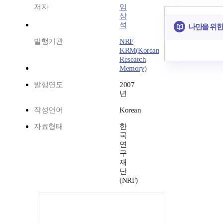
저자
임
상
석
나만을 위한
발행기관
NRF
KRM(Korean
Research
Memory)
발행연도
2007
년
작성언어
Korean
자료형태
한
국
연
구
재
단
(NRF)