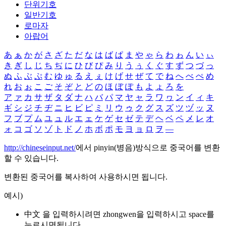
단위기호
일반기호
로마자
아랍어
あ
ぁ
か
が
さ
ざ
た
だ
な
は
ば
ぱ
ま
や
ゃ
ら
わ
ゎ
ん
い
ぃ
き
ぎ
し
じ
ち
ぢ
に
ひ
び
ぴ
み
り
う
ぅ
く
ぐ
す
ず
つ
づ
っ
ぬ
ふ
ぶ
ぷ
む
ゆ
ゅ
る
え
ぇ
け
げ
せ
ぜ
て
で
ね
へ
べ
ぺ
め
れ
お
ぉ
こ
ご
そ
ぞ
と
ど
の
ほ
ぼ
ぽ
も
よ
ょ
ろ
を
ア
ァ
カ
サ
ザ
タ
ダ
ナ
ハ
バ
パ
マ
ヤ
ャ
ラ
ワ
ヮ
ン
イ
ィ
キ
ギ
シ
ジ
チ
ヂ
ニ
ヒ
ビ
ピ
ミ
リ
ウ
ゥ
ク
グ
ス
ズ
ツ
ヅ
ッ
ヌ
フ
ブ
プ
ム
ユ
ュ
ル
エ
ェ
ケ
ゲ
セ
ゼ
テ
デ
ヘ
ベ
ペ
メ
レ
オ
ォ
コ
ゴ
ソ
ゾ
ト
ド
ノ
ホ
ボ
ポ
モ
ヨ
ョ
ロ
ヲ
―
http://chineseinput.net/
에서 pinyin(병음)방식으로 중국어를 변환
할 수 있습니다.
변환된 중국어를 복사하여 사용하시면 됩니다.
예시)
中文 을 입력하시려면
zhongwen
을 입력하시고 space를
누르시면됩니다.