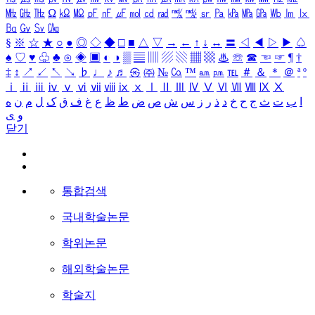
㎒
㎓
㎔
Ω
㏀
㏁
㎊
㎋
㎌
㏖
㏅
㎭
㎮
㎯
㏛
㎩
㎪
㎫
㎬
㏝
㏐
㏓
㏃
㏉
㏜
㏆
§
※
☆
★
○
●
◎
◇
◆
□
■
△
▽
→
←
↑
↓
↔
〓
◁
◀
▷
▶
♤
♠
♡
♥
♧
♣
⊙
◈
▣
◐
◑
▒
▤
▥
▨
▧
▦
▩
♨
☏
☎
☜
☞
¶
†
‡
↕
↗
↙
↖
↘
♭
♩
♪
♬
㉿
㈜
№
㏇
™
㏂
㏘
℡
＃
＆
＊
＠
ª
º
ⅰ
ⅱ
ⅲ
ⅳ
ⅴ
ⅵ
ⅶ
ⅷ
ⅸ
ⅹ
Ⅰ
Ⅱ
Ⅲ
Ⅳ
Ⅴ
Ⅵ
Ⅶ
Ⅷ
Ⅸ
Ⅹ
ا
ب
ت
ث
ج
ح
خ
د
ذ
ر
ز
س
ش
ص
ض
ط
ظ
ع
غ
ف
ق
ک
ل
م
ن
ه
و
ی
닫기
통합검색
국내학술논문
학위논문
해외학술논문
학술지