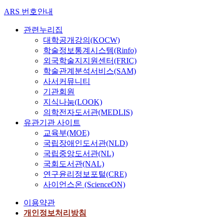
ARS 번호안내
관련누리집
대학공개강의(KOCW)
학술정보통계시스템(Rinfo)
외국학술지지원센터(FRIC)
학술관계분석서비스(SAM)
사서커뮤니티
기관회원
지식나눔(LOOK)
의학전자도서관(MEDLIS)
유관기관 사이트
교육부(MOE)
국립장애인도서관(NLD)
국립중앙도서관(NL)
국회도서관(NAL)
연구윤리정보포털(CRE)
사이언스온 (ScienceON)
이용약관
개인정보처리방침