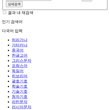
상세검색
결과 내 재검색
인기 검색어
다국어 입력
히라가나
가타카나
중국어
한글고어
그리스문자
프랑스어
독일어
히브리어
괄호기호
학술기호
기술기호
첨자기호
라틴문자
러시아문자