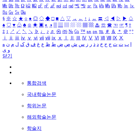
㎒
㎓
㎔
Ω
㏀
㏁
㎊
㎋
㎌
㏖
㏅
㎭
㎮
㎯
㏛
㎩
㎪
㎫
㎬
㏝
㏐
㏓
㏃
㏉
㏜
㏆
§
※
☆
★
○
●
◎
◇
◆
□
■
△
▽
→
←
↑
↓
↔
〓
◁
◀
▷
▶
♤
♠
♡
♥
♧
♣
⊙
◈
▣
◐
◑
▒
▤
▥
▨
▧
▦
▩
♨
☏
☎
☜
☞
¶
†
‡
↕
↗
↙
↖
↘
♭
♩
♪
♬
㉿
㈜
№
㏇
™
㏂
㏘
℡
＃
＆
＊
＠
ª
º
ⅰ
ⅱ
ⅲ
ⅳ
ⅴ
ⅵ
ⅶ
ⅷ
ⅸ
ⅹ
Ⅰ
Ⅱ
Ⅲ
Ⅳ
Ⅴ
Ⅵ
Ⅶ
Ⅷ
Ⅸ
Ⅹ
ا
ب
ت
ث
ج
ح
خ
د
ذ
ر
ز
س
ش
ص
ض
ط
ظ
ع
غ
ف
ق
ک
ل
م
ن
ه
و
ی
닫기
통합검색
국내학술논문
학위논문
해외학술논문
학술지