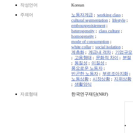
작성언어
Korean
주제어
노동자게급
;
working class
;
cultural segmentation
;
lifestyle
;
embourgeoisiement
;
heterogeneity
;
class culture
;
homogeneity
;
mode of consumption
;
white collar
;
social isolation
;
계층화
;
계급내 격차
;
기업규모
;
고용형태
;
문화적 차이
;
분절
;
동질성
;
이질성
;
풍요로운 노동자
;
빈곤한 노동자
;
부르조아지화
;
노동상황
;
시장상황
;
지위상황
;
생활양식
자료형태
한국연구재단(NRF)