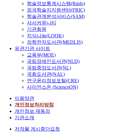
학술정보통계시스템(Rinfo)
외국학술지지원센터(FRIC)
학술관계분석서비스(SAM)
사서커뮤니티
기관회원
지식나눔(LOOK)
의학전자도서관(MEDLIS)
유관기관 사이트
교육부(MOE)
국립장애인도서관(NLD)
국립중앙도서관(NL)
국회도서관(NAL)
연구윤리정보포털(CRE)
사이언스온 (ScienceON)
이용약관
개인정보처리방침
개인정보 재동의
기관소개
저작물 게시중단요청