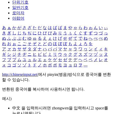
단위기호
일반기호
로마자
아랍어
あ
ぁ
か
が
さ
ざ
た
だ
な
は
ば
ぱ
ま
や
ゃ
ら
わ
ゎ
ん
い
ぃ
き
ぎ
し
じ
ち
ぢ
に
ひ
び
ぴ
み
り
う
ぅ
く
ぐ
す
ず
つ
づ
っ
ぬ
ふ
ぶ
ぷ
む
ゆ
ゅ
る
え
ぇ
け
げ
せ
ぜ
て
で
ね
へ
べ
ぺ
め
れ
お
ぉ
こ
ご
そ
ぞ
と
ど
の
ほ
ぼ
ぽ
も
よ
ょ
ろ
を
ア
ァ
カ
サ
ザ
タ
ダ
ナ
ハ
バ
パ
マ
ヤ
ャ
ラ
ワ
ヮ
ン
イ
ィ
キ
ギ
シ
ジ
チ
ヂ
ニ
ヒ
ビ
ピ
ミ
リ
ウ
ゥ
ク
グ
ス
ズ
ツ
ヅ
ッ
ヌ
フ
ブ
プ
ム
ユ
ュ
ル
エ
ェ
ケ
ゲ
セ
ゼ
テ
デ
ヘ
ベ
ペ
メ
レ
オ
ォ
コ
ゴ
ソ
ゾ
ト
ド
ノ
ホ
ボ
ポ
モ
ヨ
ョ
ロ
ヲ
―
http://chineseinput.net/
에서 pinyin(병음)방식으로 중국어를 변환
할 수 있습니다.
변환된 중국어를 복사하여 사용하시면 됩니다.
예시)
中文 을 입력하시려면
zhongwen
을 입력하시고 space를
누르시면됩니다.