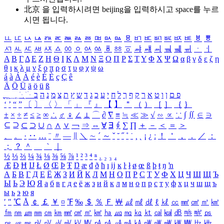
北京 을 입력하시려면
beijing
을 입력하시고 space를 누르
시면 됩니다.
ㅥ
ㅦ
ㅧ
ㅨ
ㅩ
ㅪ
ㅫ
ㅬ
ㅭ
ㅮ
ㅯ
ㅰ
ㅱ
ㅲ
ㅳ
ㅴ
ㅵ
ㅶ
ㅷ
ㅸ
ㅹ
ㅺ
ㅻ
ㅼ
ㅽ
ㅾ
ㅿ
ㆀ
ㆁ
ㆂ
ㆃ
ㆄ
ㆅ
ㆆ
ㆇ
ㆈ
ㆉ
ㆊ
ㆋ
ㆌ
ㆍ
ㆎ
Α
Β
Γ
Δ
Ε
Ζ
Η
Θ
Ι
Κ
Λ
Μ
Ν
Ξ
Ο
Π
Ρ
Σ
Τ
Υ
Φ
Χ
Ψ
Ω
α
β
γ
δ
ε
ζ
η
θ
ι
κ
λ
μ
ν
ξ
ο
π
ρ
σ
τ
υ
φ
χ
ψ
ω
á
à
Á
À
é
è
É
È
ç
Ç
ê
Ä
Ö
Ü
ä
ö
ü
ß
ְ
ֳ
ֲ
ֱ
ָ
ַ
ֵ
ֶ
ִ
ֹ
ּ
ֻ
ׂ
ׁ
ּ
ב
ה
נ
מ
צ
ת
ץ
ש
ד
ג
כ
ע
י
ח
ל
ך
ף
ק
ר
א
ט
ו
ן
ם
פ
‘
’
“
”
〔
〕
〈
〉
「
」
『
』
【
】
＂
（
）
［
］
｛
｝
±
×
÷
≠
≤
≥
∞
∴
♂
♀
∠
⊥
⌒
∂
∇
≡
≒
≪
≫
√
∽
∝
∵
∫
∬
∈
∋
⊆
⊇
⊂
⊃
∪
∩
∧
∨
￢
⇒
⇔
∀
∃
∮
∑
∏
＋
－
＜
＝
＞
、
。
·
‥
…
¨
〃
―
∥
＼
∼
´
～
ˇ
˘
˝
˚
˙
¸
˛
¡
¿
ː
！
＇
，
．
／
：
；
？
＾
＿
｀
｜
½
⅓
⅔
¼
¾
⅛
⅜
⅝
⅞
¹
²
³
⁴
ⁿ
₁
₂
₃
₄
Æ
Ð
Ħ
Ĳ
Ł
Ø
Œ
Þ
Ŧ
Ŋ
æ
đ
ð
ħ
ı
ĳ
ĸ
ŀ
ł
ø
œ
ß
þ
ŧ
ŋ
ŉ
А
Б
В
Г
Д
Е
Ё
Ж
З
И
Й
К
Л
М
Н
О
П
Р
С
Т
У
Ф
Х
Ц
Ч
Ш
Щ
Ъ
Ы
Ь
Э
Ю
Я
а
б
в
г
д
е
ё
ж
з
и
й
к
л
м
н
о
п
р
с
т
у
ф
х
ц
ч
ш
щ
ъ
ы
ь
э
ю
я
′
″
℃
Å
￠
￡
￥
¤
℉
‰
＄
％
Ｆ
￦
㎕
㎖
㎗
ℓ
㎘
㏄
㎣
㎤
㎥
㎦
㎙
㎚
㎛
㎜
㎝
㎞
㎟
㎠
㎡
㎢
㏊
㎍
㎎
㎏
㏏
㎈
㎉
㏈
㎧
㎨
㎰
㎱
㎲
㎳
㎴
㎵
㎶
㎷
㎸
㎹
㎀
㎁
㎂
㎃
㎄
㎺
㎻
㎽
㎾
㎿
㎐
㎑