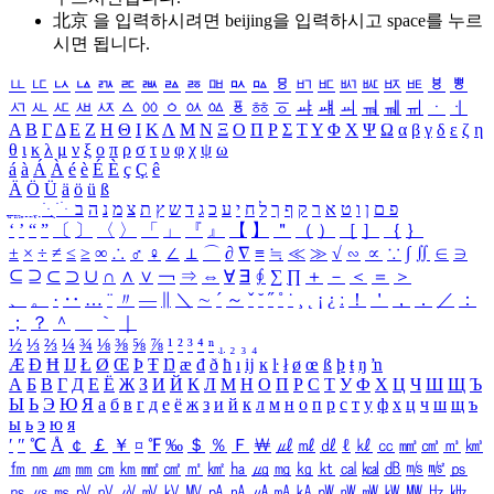
北京 을 입력하시려면
beijing
을 입력하시고 space를 누르
시면 됩니다.
ㅥ
ㅦ
ㅧ
ㅨ
ㅩ
ㅪ
ㅫ
ㅬ
ㅭ
ㅮ
ㅯ
ㅰ
ㅱ
ㅲ
ㅳ
ㅴ
ㅵ
ㅶ
ㅷ
ㅸ
ㅹ
ㅺ
ㅻ
ㅼ
ㅽ
ㅾ
ㅿ
ㆀ
ㆁ
ㆂ
ㆃ
ㆄ
ㆅ
ㆆ
ㆇ
ㆈ
ㆉ
ㆊ
ㆋ
ㆌ
ㆍ
ㆎ
Α
Β
Γ
Δ
Ε
Ζ
Η
Θ
Ι
Κ
Λ
Μ
Ν
Ξ
Ο
Π
Ρ
Σ
Τ
Υ
Φ
Χ
Ψ
Ω
α
β
γ
δ
ε
ζ
η
θ
ι
κ
λ
μ
ν
ξ
ο
π
ρ
σ
τ
υ
φ
χ
ψ
ω
á
à
Á
À
é
è
É
È
ç
Ç
ê
Ä
Ö
Ü
ä
ö
ü
ß
ְ
ֳ
ֲ
ֱ
ָ
ַ
ֵ
ֶ
ִ
ֹ
ּ
ֻ
ׂ
ׁ
ּ
ב
ה
נ
מ
צ
ת
ץ
ש
ד
ג
כ
ע
י
ח
ל
ך
ף
ק
ר
א
ט
ו
ן
ם
פ
‘
’
“
”
〔
〕
〈
〉
「
」
『
』
【
】
＂
（
）
［
］
｛
｝
±
×
÷
≠
≤
≥
∞
∴
♂
♀
∠
⊥
⌒
∂
∇
≡
≒
≪
≫
√
∽
∝
∵
∫
∬
∈
∋
⊆
⊇
⊂
⊃
∪
∩
∧
∨
￢
⇒
⇔
∀
∃
∮
∑
∏
＋
－
＜
＝
＞
、
。
·
‥
…
¨
〃
―
∥
＼
∼
´
～
ˇ
˘
˝
˚
˙
¸
˛
¡
¿
ː
！
＇
，
．
／
：
；
？
＾
＿
｀
｜
½
⅓
⅔
¼
¾
⅛
⅜
⅝
⅞
¹
²
³
⁴
ⁿ
₁
₂
₃
₄
Æ
Ð
Ħ
Ĳ
Ł
Ø
Œ
Þ
Ŧ
Ŋ
æ
đ
ð
ħ
ı
ĳ
ĸ
ŀ
ł
ø
œ
ß
þ
ŧ
ŋ
ŉ
А
Б
В
Г
Д
Е
Ё
Ж
З
И
Й
К
Л
М
Н
О
П
Р
С
Т
У
Ф
Х
Ц
Ч
Ш
Щ
Ъ
Ы
Ь
Э
Ю
Я
а
б
в
г
д
е
ё
ж
з
и
й
к
л
м
н
о
п
р
с
т
у
ф
х
ц
ч
ш
щ
ъ
ы
ь
э
ю
я
′
″
℃
Å
￠
￡
￥
¤
℉
‰
＄
％
Ｆ
￦
㎕
㎖
㎗
ℓ
㎘
㏄
㎣
㎤
㎥
㎦
㎙
㎚
㎛
㎜
㎝
㎞
㎟
㎠
㎡
㎢
㏊
㎍
㎎
㎏
㏏
㎈
㎉
㏈
㎧
㎨
㎰
㎱
㎲
㎳
㎴
㎵
㎶
㎷
㎸
㎹
㎀
㎁
㎂
㎃
㎄
㎺
㎻
㎽
㎾
㎿
㎐
㎑