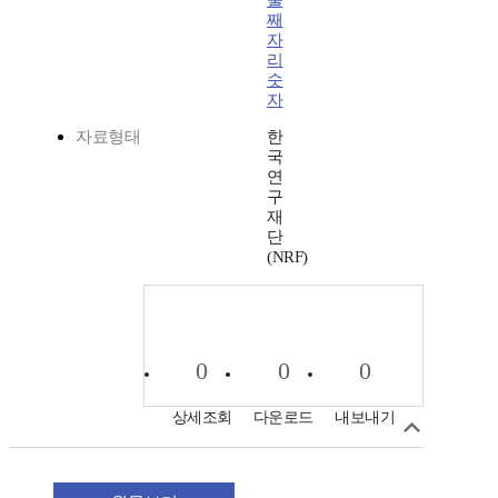
둘
째
자
리
숫
자
자료형태
한
국
연
구
재
단
(NRF)
0
0
0
상세조회
다운로드
내보내기