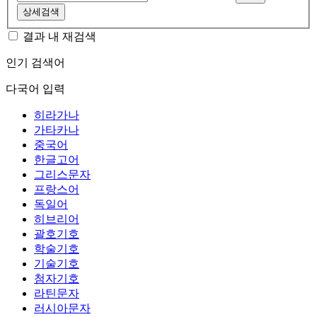
상세검색
결과 내 재검색
인기 검색어
다국어 입력
히라가나
가타카나
중국어
한글고어
그리스문자
프랑스어
독일어
히브리어
괄호기호
학술기호
기술기호
첨자기호
라틴문자
러시아문자