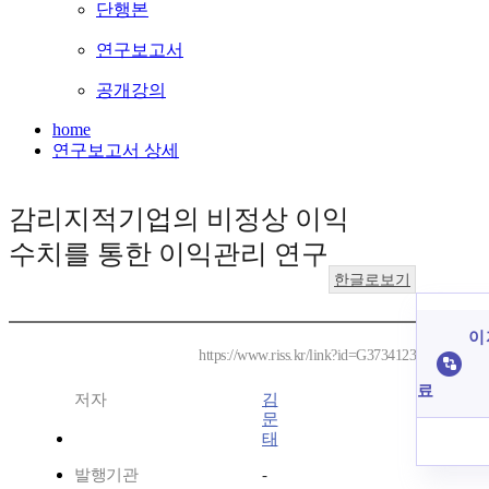
단행본
연구보고서
공개강의
home
연구보고서 상세
감리지적기업의 비정상 이익
수치를 통한 이익관리 연구
한글로보기
이 
https://www.riss.kr/link?id=G3734123
료
저자
김
문
태
발행기관
-