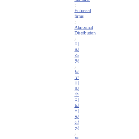
;
Enforced
firms
;
Abnormal
Distribution
;
이
익
조
정
;
보
고
이
익
수
치
의
비
정
상
성
;