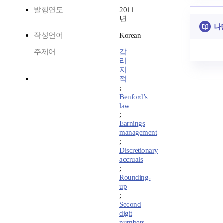
발행연도
2011
년
나
작성언어
Korean
주제어
감
리
지
적
;
Benford’s
law
;
Earnings
management
;
Discretionary
accruals
;
Rounding-
up
;
Second
digit
numbers