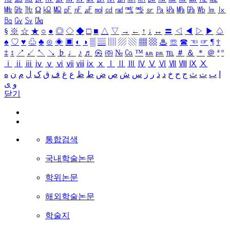
㎒
㎓
㎔
Ω
㏀
㏁
㎊
㎋
㎌
㏖
㏅
㎭
㎮
㎯
㏛
㎩
㎪
㎫
㎬
㏝
㏐
㏓
㏃
㏉
㏜
㏆
§
※
☆
★
○
●
◎
◇
◆
□
■
△
▽
→
←
↑
↓
↔
〓
◁
◀
▷
▶
♤
♠
♡
♥
♧
♣
⊙
◈
▣
◐
◑
▒
▤
▥
▨
▧
▦
▩
♨
☏
☎
☜
☞
¶
†
‡
↕
↗
↙
↖
↘
♭
♩
♪
♬
㉿
㈜
№
㏇
™
㏂
㏘
℡
＃
＆
＊
＠
ª
º
ⅰ
ⅱ
ⅲ
ⅳ
ⅴ
ⅵ
ⅶ
ⅷ
ⅸ
ⅹ
Ⅰ
Ⅱ
Ⅲ
Ⅳ
Ⅴ
Ⅵ
Ⅶ
Ⅷ
Ⅸ
Ⅹ
ا
ب
ت
ث
ج
ح
خ
د
ذ
ر
ز
س
ش
ص
ض
ط
ظ
ع
غ
ف
ق
ک
ل
م
ن
ه
و
ی
닫기
통합검색
국내학술논문
학위논문
해외학술논문
학술지