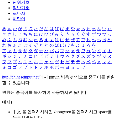
단위기호
일반기호
로마자
아랍어
あ
ぁ
か
が
さ
ざ
た
だ
な
は
ば
ぱ
ま
や
ゃ
ら
わ
ゎ
ん
い
ぃ
き
ぎ
し
じ
ち
ぢ
に
ひ
び
ぴ
み
り
う
ぅ
く
ぐ
す
ず
つ
づ
っ
ぬ
ふ
ぶ
ぷ
む
ゆ
ゅ
る
え
ぇ
け
げ
せ
ぜ
て
で
ね
へ
べ
ぺ
め
れ
お
ぉ
こ
ご
そ
ぞ
と
ど
の
ほ
ぼ
ぽ
も
よ
ょ
ろ
を
ア
ァ
カ
サ
ザ
タ
ダ
ナ
ハ
バ
パ
マ
ヤ
ャ
ラ
ワ
ヮ
ン
イ
ィ
キ
ギ
シ
ジ
チ
ヂ
ニ
ヒ
ビ
ピ
ミ
リ
ウ
ゥ
ク
グ
ス
ズ
ツ
ヅ
ッ
ヌ
フ
ブ
プ
ム
ユ
ュ
ル
エ
ェ
ケ
ゲ
セ
ゼ
テ
デ
ヘ
ベ
ペ
メ
レ
オ
ォ
コ
ゴ
ソ
ゾ
ト
ド
ノ
ホ
ボ
ポ
モ
ヨ
ョ
ロ
ヲ
―
http://chineseinput.net/
에서 pinyin(병음)방식으로 중국어를 변환
할 수 있습니다.
변환된 중국어를 복사하여 사용하시면 됩니다.
예시)
中文 을 입력하시려면
zhongwen
을 입력하시고 space를
누르시면됩니다.