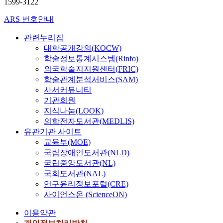
1599-3122
ARS 번호안내
관련누리집
대학공개강의(KOCW)
학술정보통계시스템(Rinfo)
외국학술지지원센터(FRIC)
학술관계분석서비스(SAM)
사서커뮤니티
기관회원
지식나눔(LOOK)
의학전자도서관(MEDLIS)
유관기관 사이트
교육부(MOE)
국립장애인도서관(NLD)
국립중앙도서관(NL)
국회도서관(NAL)
연구윤리정보포털(CRE)
사이언스온 (ScienceON)
이용약관