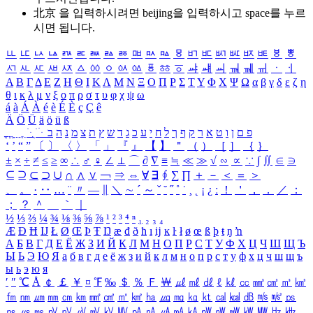
北京 을 입력하시려면
beijing
을 입력하시고 space를 누르
시면 됩니다.
ㅥ
ㅦ
ㅧ
ㅨ
ㅩ
ㅪ
ㅫ
ㅬ
ㅭ
ㅮ
ㅯ
ㅰ
ㅱ
ㅲ
ㅳ
ㅴ
ㅵ
ㅶ
ㅷ
ㅸ
ㅹ
ㅺ
ㅻ
ㅼ
ㅽ
ㅾ
ㅿ
ㆀ
ㆁ
ㆂ
ㆃ
ㆄ
ㆅ
ㆆ
ㆇ
ㆈ
ㆉ
ㆊ
ㆋ
ㆌ
ㆍ
ㆎ
Α
Β
Γ
Δ
Ε
Ζ
Η
Θ
Ι
Κ
Λ
Μ
Ν
Ξ
Ο
Π
Ρ
Σ
Τ
Υ
Φ
Χ
Ψ
Ω
α
β
γ
δ
ε
ζ
η
θ
ι
κ
λ
μ
ν
ξ
ο
π
ρ
σ
τ
υ
φ
χ
ψ
ω
á
à
Á
À
é
è
É
È
ç
Ç
ê
Ä
Ö
Ü
ä
ö
ü
ß
ְ
ֳ
ֲ
ֱ
ָ
ַ
ֵ
ֶ
ִ
ֹ
ּ
ֻ
ׂ
ׁ
ּ
ב
ה
נ
מ
צ
ת
ץ
ש
ד
ג
כ
ע
י
ח
ל
ך
ף
ק
ר
א
ט
ו
ן
ם
פ
‘
’
“
”
〔
〕
〈
〉
「
」
『
』
【
】
＂
（
）
［
］
｛
｝
±
×
÷
≠
≤
≥
∞
∴
♂
♀
∠
⊥
⌒
∂
∇
≡
≒
≪
≫
√
∽
∝
∵
∫
∬
∈
∋
⊆
⊇
⊂
⊃
∪
∩
∧
∨
￢
⇒
⇔
∀
∃
∮
∑
∏
＋
－
＜
＝
＞
、
。
·
‥
…
¨
〃
―
∥
＼
∼
´
～
ˇ
˘
˝
˚
˙
¸
˛
¡
¿
ː
！
＇
，
．
／
：
；
？
＾
＿
｀
｜
½
⅓
⅔
¼
¾
⅛
⅜
⅝
⅞
¹
²
³
⁴
ⁿ
₁
₂
₃
₄
Æ
Ð
Ħ
Ĳ
Ł
Ø
Œ
Þ
Ŧ
Ŋ
æ
đ
ð
ħ
ı
ĳ
ĸ
ŀ
ł
ø
œ
ß
þ
ŧ
ŋ
ŉ
А
Б
В
Г
Д
Е
Ё
Ж
З
И
Й
К
Л
М
Н
О
П
Р
С
Т
У
Ф
Х
Ц
Ч
Ш
Щ
Ъ
Ы
Ь
Э
Ю
Я
а
б
в
г
д
е
ё
ж
з
и
й
к
л
м
н
о
п
р
с
т
у
ф
х
ц
ч
ш
щ
ъ
ы
ь
э
ю
я
′
″
℃
Å
￠
￡
￥
¤
℉
‰
＄
％
Ｆ
￦
㎕
㎖
㎗
ℓ
㎘
㏄
㎣
㎤
㎥
㎦
㎙
㎚
㎛
㎜
㎝
㎞
㎟
㎠
㎡
㎢
㏊
㎍
㎎
㎏
㏏
㎈
㎉
㏈
㎧
㎨
㎰
㎱
㎲
㎳
㎴
㎵
㎶
㎷
㎸
㎹
㎀
㎁
㎂
㎃
㎄
㎺
㎻
㎽
㎾
㎿
㎐
㎑