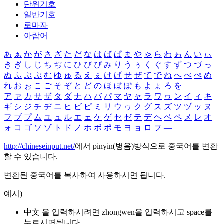
단위기호
일반기호
로마자
아랍어
あ
ぁ
か
が
さ
ざ
た
だ
な
は
ば
ぱ
ま
や
ゃ
ら
わ
ゎ
ん
い
ぃ
き
ぎ
し
じ
ち
ぢ
に
ひ
び
ぴ
み
り
う
ぅ
く
ぐ
す
ず
つ
づ
っ
ぬ
ふ
ぶ
ぷ
む
ゆ
ゅ
る
え
ぇ
け
げ
せ
ぜ
て
で
ね
へ
べ
ぺ
め
れ
お
ぉ
こ
ご
そ
ぞ
と
ど
の
ほ
ぼ
ぽ
も
よ
ょ
ろ
を
ア
ァ
カ
サ
ザ
タ
ダ
ナ
ハ
バ
パ
マ
ヤ
ャ
ラ
ワ
ヮ
ン
イ
ィ
キ
ギ
シ
ジ
チ
ヂ
ニ
ヒ
ビ
ピ
ミ
リ
ウ
ゥ
ク
グ
ス
ズ
ツ
ヅ
ッ
ヌ
フ
ブ
プ
ム
ユ
ュ
ル
エ
ェ
ケ
ゲ
セ
ゼ
テ
デ
ヘ
ベ
ペ
メ
レ
オ
ォ
コ
ゴ
ソ
ゾ
ト
ド
ノ
ホ
ボ
ポ
モ
ヨ
ョ
ロ
ヲ
―
http://chineseinput.net/
에서 pinyin(병음)방식으로 중국어를 변환
할 수 있습니다.
변환된 중국어를 복사하여 사용하시면 됩니다.
예시)
中文 을 입력하시려면
zhongwen
을 입력하시고 space를
누르시면됩니다.