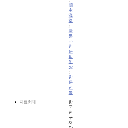
;
國
主
漢
從
;
국
문
과
한
문
의
위
상
;
한
문
전
통
자료형태
한
국
연
구
재
단