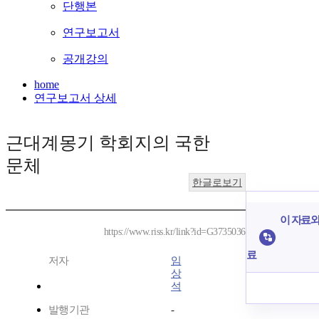
단행본
연구보고서
공개강의
home
연구보고서 상세
근대계몽기 학회지의 국한
문체
한글로보기
이 자료와
https://www.riss.kr/link?id=G3735036
료
저자
임
상
석
발행기관
-