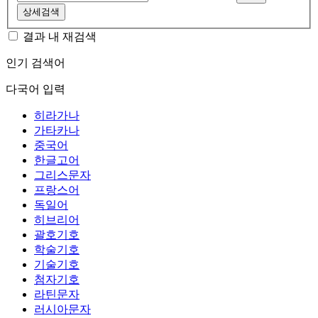
상세검색
결과 내 재검색
인기 검색어
다국어 입력
히라가나
가타카나
중국어
한글고어
그리스문자
프랑스어
독일어
히브리어
괄호기호
학술기호
기술기호
첨자기호
라틴문자
러시아문자