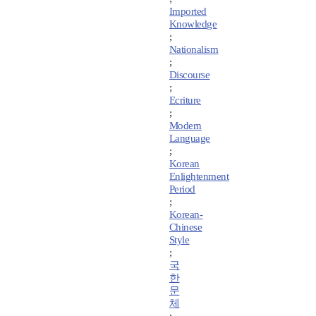
Imported
Knowledge
;
Nationalism
;
Discourse
;
Ecriture
;
Modern
Language
;
Korean
Enlightenment
Period
;
Korean-
Chinese
Style
;
국
한
문
체