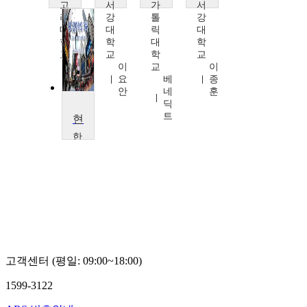
고
서
가
서
려
강
톨
강
대
대
릭
대
학
학
대
학
교
교
학
교
오
이
교
이
형
요
베
종
엽
안
네
훈
딕
트
현대 영어학의 이해
한
양
대
학
교
크
리
스
다
고객센터 (평일: 09:00~18:00)
1599-3122