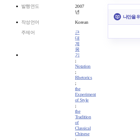
발행연도
2007
년
나만을 
작성언어
Korean
주제어
근
대
계
몽
기
;
Notation
;
Rhetorics
;
the
Experiment
of Style
;
the
Tradition
of
Classical
Chinese
;