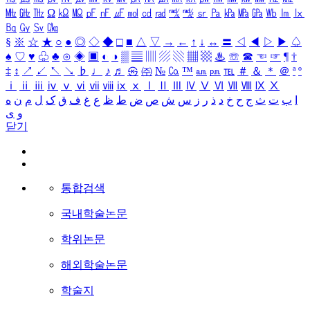
㎒
㎓
㎔
Ω
㏀
㏁
㎊
㎋
㎌
㏖
㏅
㎭
㎮
㎯
㏛
㎩
㎪
㎫
㎬
㏝
㏐
㏓
㏃
㏉
㏜
㏆
§
※
☆
★
○
●
◎
◇
◆
□
■
△
▽
→
←
↑
↓
↔
〓
◁
◀
▷
▶
♤
♠
♡
♥
♧
♣
⊙
◈
▣
◐
◑
▒
▤
▥
▨
▧
▦
▩
♨
☏
☎
☜
☞
¶
†
‡
↕
↗
↙
↖
↘
♭
♩
♪
♬
㉿
㈜
№
㏇
™
㏂
㏘
℡
＃
＆
＊
＠
ª
º
ⅰ
ⅱ
ⅲ
ⅳ
ⅴ
ⅵ
ⅶ
ⅷ
ⅸ
ⅹ
Ⅰ
Ⅱ
Ⅲ
Ⅳ
Ⅴ
Ⅵ
Ⅶ
Ⅷ
Ⅸ
Ⅹ
ا
ب
ت
ث
ج
ح
خ
د
ذ
ر
ز
س
ش
ص
ض
ط
ظ
ع
غ
ف
ق
ک
ل
م
ن
ه
و
ی
닫기
통합검색
국내학술논문
학위논문
해외학술논문
학술지