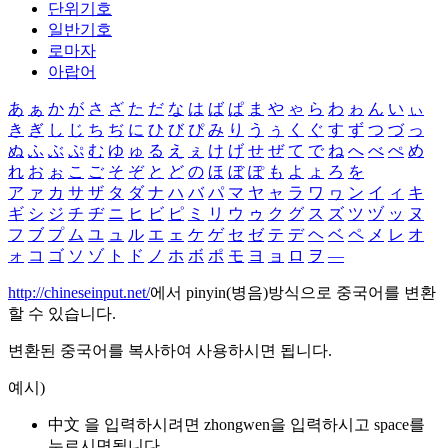
단위기호
일반기호
로마자
아랍어
あ
ぁ
か
が
さ
ざ
た
だ
な
は
ば
ぱ
ま
や
ゃ
ら
わ
ゎ
ん
い
ぃ
き
ぎ
し
じ
ち
ぢ
に
ひ
び
ぴ
み
り
う
ぅ
く
ぐ
す
ず
つ
づ
っ
ぬ
ふ
ぶ
ぷ
む
ゆ
ゅ
る
え
ぇ
け
げ
せ
ぜ
て
で
ね
へ
べ
ぺ
め
れ
お
ぉ
こ
ご
そ
ぞ
と
ど
の
ほ
ぼ
ぽ
も
よ
ょ
ろ
を
ア
ァ
カ
サ
ザ
タ
ダ
ナ
ハ
バ
パ
マ
ヤ
ャ
ラ
ワ
ヮ
ン
イ
ィ
キ
ギ
シ
ジ
チ
ヂ
ニ
ヒ
ビ
ピ
ミ
リ
ウ
ゥ
ク
グ
ス
ズ
ツ
ヅ
ッ
ヌ
フ
ブ
プ
ム
ユ
ュ
ル
エ
ェ
ケ
ゲ
セ
ゼ
テ
デ
ヘ
ベ
ペ
メ
レ
オ
ォ
コ
ゴ
ソ
ゾ
ト
ド
ノ
ホ
ボ
ポ
モ
ヨ
ョ
ロ
ヲ
―
http://chineseinput.net/
에서 pinyin(병음)방식으로 중국어를 변환
할 수 있습니다.
변환된 중국어를 복사하여 사용하시면 됩니다.
예시)
中文 을 입력하시려면
zhongwen
을 입력하시고 space를
누르시면됩니다.