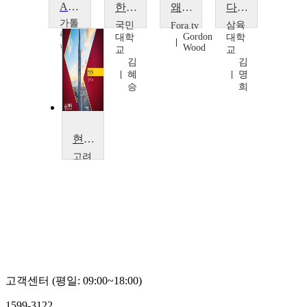
American History
한국정치사: 사상과운동
왜 미국은 자유와 민주주의를 원하는가?
다문화와 사회통합
가톨
국민
삼육
Fora.tv
릭대
Gordon
대학
대학
학교
Wood
교
교
베
김
김
네
혜
명
딕
승
희
트
드
도
미
현대한국
닉
고려
대학
교
김
은
기
고객센터 (평일: 09:00~18:00)
1599-3122