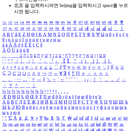
北京 을 입력하시려면
beijing
을 입력하시고 space를 누르
시면 됩니다.
ㅥ
ㅦ
ㅧ
ㅨ
ㅩ
ㅪ
ㅫ
ㅬ
ㅭ
ㅮ
ㅯ
ㅰ
ㅱ
ㅲ
ㅳ
ㅴ
ㅵ
ㅶ
ㅷ
ㅸ
ㅹ
ㅺ
ㅻ
ㅼ
ㅽ
ㅾ
ㅿ
ㆀ
ㆁ
ㆂ
ㆃ
ㆄ
ㆅ
ㆆ
ㆇ
ㆈ
ㆉ
ㆊ
ㆋ
ㆌ
ㆍ
ㆎ
Α
Β
Γ
Δ
Ε
Ζ
Η
Θ
Ι
Κ
Λ
Μ
Ν
Ξ
Ο
Π
Ρ
Σ
Τ
Υ
Φ
Χ
Ψ
Ω
α
β
γ
δ
ε
ζ
η
θ
ι
κ
λ
μ
ν
ξ
ο
π
ρ
σ
τ
υ
φ
χ
ψ
ω
á
à
Á
À
é
è
É
È
ç
Ç
ê
Ä
Ö
Ü
ä
ö
ü
ß
ְ
ֳ
ֲ
ֱ
ָ
ַ
ֵ
ֶ
ִ
ֹ
ּ
ֻ
ׂ
ׁ
ּ
ב
ה
נ
מ
צ
ת
ץ
ש
ד
ג
כ
ע
י
ח
ל
ך
ף
ק
ר
א
ט
ו
ן
ם
פ
‘
’
“
”
〔
〕
〈
〉
「
」
『
』
【
】
＂
（
）
［
］
｛
｝
±
×
÷
≠
≤
≥
∞
∴
♂
♀
∠
⊥
⌒
∂
∇
≡
≒
≪
≫
√
∽
∝
∵
∫
∬
∈
∋
⊆
⊇
⊂
⊃
∪
∩
∧
∨
￢
⇒
⇔
∀
∃
∮
∑
∏
＋
－
＜
＝
＞
、
。
·
‥
…
¨
〃
―
∥
＼
∼
´
～
ˇ
˘
˝
˚
˙
¸
˛
¡
¿
ː
！
＇
，
．
／
：
；
？
＾
＿
｀
｜
½
⅓
⅔
¼
¾
⅛
⅜
⅝
⅞
¹
²
³
⁴
ⁿ
₁
₂
₃
₄
Æ
Ð
Ħ
Ĳ
Ł
Ø
Œ
Þ
Ŧ
Ŋ
æ
đ
ð
ħ
ı
ĳ
ĸ
ŀ
ł
ø
œ
ß
þ
ŧ
ŋ
ŉ
А
Б
В
Г
Д
Е
Ё
Ж
З
И
Й
К
Л
М
Н
О
П
Р
С
Т
У
Ф
Х
Ц
Ч
Ш
Щ
Ъ
Ы
Ь
Э
Ю
Я
а
б
в
г
д
е
ё
ж
з
и
й
к
л
м
н
о
п
р
с
т
у
ф
х
ц
ч
ш
щ
ъ
ы
ь
э
ю
я
′
″
℃
Å
￠
￡
￥
¤
℉
‰
＄
％
Ｆ
￦
㎕
㎖
㎗
ℓ
㎘
㏄
㎣
㎤
㎥
㎦
㎙
㎚
㎛
㎜
㎝
㎞
㎟
㎠
㎡
㎢
㏊
㎍
㎎
㎏
㏏
㎈
㎉
㏈
㎧
㎨
㎰
㎱
㎲
㎳
㎴
㎵
㎶
㎷
㎸
㎹
㎀
㎁
㎂
㎃
㎄
㎺
㎻
㎽
㎾
㎿
㎐
㎑