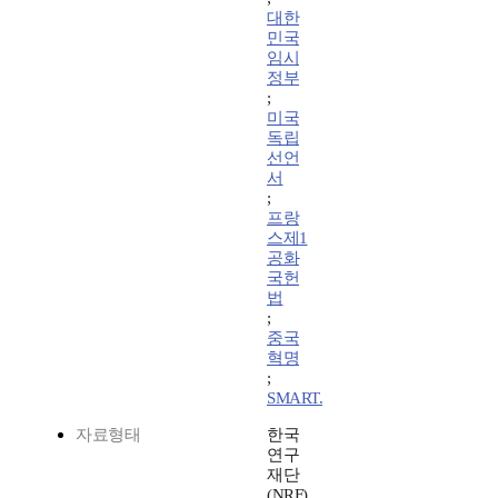
대한
민국
임시
정부
;
미국
독립
선언
서
;
프랑
스제1
공화
국헌
법
;
중국
혁명
;
SMART.
자료형태
한국
연구
재단
(NRF)