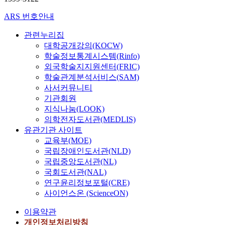
ARS 번호안내
관련누리집
대학공개강의(KOCW)
학술정보통계시스템(Rinfo)
외국학술지지원센터(FRIC)
학술관계분석서비스(SAM)
사서커뮤니티
기관회원
지식나눔(LOOK)
의학전자도서관(MEDLIS)
유관기관 사이트
교육부(MOE)
국립장애인도서관(NLD)
국립중앙도서관(NL)
국회도서관(NAL)
연구윤리정보포털(CRE)
사이언스온 (ScienceON)
이용약관
개인정보처리방침