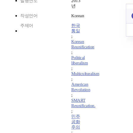
발행연도
2013
년
작성언어
Korean
주제어
한국
통일
;
Korean
Reunification
;
Political
liberalism
;
Multiculturalism
;
American
Revolution
;
SMART
Reunification.
;
민주
공화
주의
;