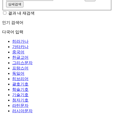
상세검색
결과 내 재검색
인기 검색어
다국어 입력
히라가나
가타카나
중국어
한글고어
그리스문자
프랑스어
독일어
히브리어
괄호기호
학술기호
기술기호
첨자기호
라틴문자
러시아문자