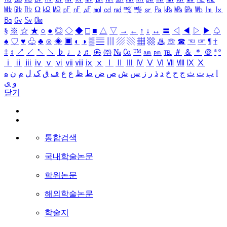
㎒
㎓
㎔
Ω
㏀
㏁
㎊
㎋
㎌
㏖
㏅
㎭
㎮
㎯
㏛
㎩
㎪
㎫
㎬
㏝
㏐
㏓
㏃
㏉
㏜
㏆
§
※
☆
★
○
●
◎
◇
◆
□
■
△
▽
→
←
↑
↓
↔
〓
◁
◀
▷
▶
♤
♠
♡
♥
♧
♣
⊙
◈
▣
◐
◑
▒
▤
▥
▨
▧
▦
▩
♨
☏
☎
☜
☞
¶
†
‡
↕
↗
↙
↖
↘
♭
♩
♪
♬
㉿
㈜
№
㏇
™
㏂
㏘
℡
＃
＆
＊
＠
ª
º
ⅰ
ⅱ
ⅲ
ⅳ
ⅴ
ⅵ
ⅶ
ⅷ
ⅸ
ⅹ
Ⅰ
Ⅱ
Ⅲ
Ⅳ
Ⅴ
Ⅵ
Ⅶ
Ⅷ
Ⅸ
Ⅹ
ا
ب
ت
ث
ج
ح
خ
د
ذ
ر
ز
س
ش
ص
ض
ط
ظ
ع
غ
ف
ق
ک
ل
م
ن
ه
و
ی
닫기
통합검색
국내학술논문
학위논문
해외학술논문
학술지