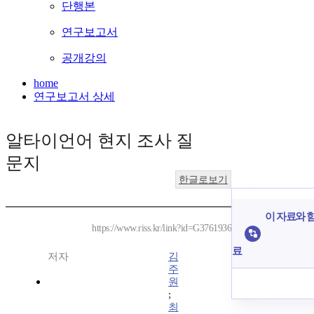
단행본
연구보고서
공개강의
home
연구보고서 상세
알타이언어 현지 조사 질
문지
한글로보기
이 자료와 함
https://www.riss.kr/link?id=G3761936
료
저자
김
주
원
;
최