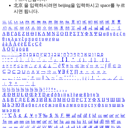
北京 을 입력하시려면
beijing
을 입력하시고 space를 누르
시면 됩니다.
ㅥ
ㅦ
ㅧ
ㅨ
ㅩ
ㅪ
ㅫ
ㅬ
ㅭ
ㅮ
ㅯ
ㅰ
ㅱ
ㅲ
ㅳ
ㅴ
ㅵ
ㅶ
ㅷ
ㅸ
ㅹ
ㅺ
ㅻ
ㅼ
ㅽ
ㅾ
ㅿ
ㆀ
ㆁ
ㆂ
ㆃ
ㆄ
ㆅ
ㆆ
ㆇ
ㆈ
ㆉ
ㆊ
ㆋ
ㆌ
ㆍ
ㆎ
Α
Β
Γ
Δ
Ε
Ζ
Η
Θ
Ι
Κ
Λ
Μ
Ν
Ξ
Ο
Π
Ρ
Σ
Τ
Υ
Φ
Χ
Ψ
Ω
α
β
γ
δ
ε
ζ
η
θ
ι
κ
λ
μ
ν
ξ
ο
π
ρ
σ
τ
υ
φ
χ
ψ
ω
á
à
Á
À
é
è
É
È
ç
Ç
ê
Ä
Ö
Ü
ä
ö
ü
ß
ְ
ֳ
ֲ
ֱ
ָ
ַ
ֵ
ֶ
ִ
ֹ
ּ
ֻ
ׂ
ׁ
ּ
ב
ה
נ
מ
צ
ת
ץ
ש
ד
ג
כ
ע
י
ח
ל
ך
ף
ק
ר
א
ט
ו
ן
ם
פ
‘
’
“
”
〔
〕
〈
〉
「
」
『
』
【
】
＂
（
）
［
］
｛
｝
±
×
÷
≠
≤
≥
∞
∴
♂
♀
∠
⊥
⌒
∂
∇
≡
≒
≪
≫
√
∽
∝
∵
∫
∬
∈
∋
⊆
⊇
⊂
⊃
∪
∩
∧
∨
￢
⇒
⇔
∀
∃
∮
∑
∏
＋
－
＜
＝
＞
、
。
·
‥
…
¨
〃
―
∥
＼
∼
´
～
ˇ
˘
˝
˚
˙
¸
˛
¡
¿
ː
！
＇
，
．
／
：
；
？
＾
＿
｀
｜
½
⅓
⅔
¼
¾
⅛
⅜
⅝
⅞
¹
²
³
⁴
ⁿ
₁
₂
₃
₄
Æ
Ð
Ħ
Ĳ
Ł
Ø
Œ
Þ
Ŧ
Ŋ
æ
đ
ð
ħ
ı
ĳ
ĸ
ŀ
ł
ø
œ
ß
þ
ŧ
ŋ
ŉ
А
Б
В
Г
Д
Е
Ё
Ж
З
И
Й
К
Л
М
Н
О
П
Р
С
Т
У
Ф
Х
Ц
Ч
Ш
Щ
Ъ
Ы
Ь
Э
Ю
Я
а
б
в
г
д
е
ё
ж
з
и
й
к
л
м
н
о
п
р
с
т
у
ф
х
ц
ч
ш
щ
ъ
ы
ь
э
ю
я
′
″
℃
Å
￠
￡
￥
¤
℉
‰
＄
％
Ｆ
￦
㎕
㎖
㎗
ℓ
㎘
㏄
㎣
㎤
㎥
㎦
㎙
㎚
㎛
㎜
㎝
㎞
㎟
㎠
㎡
㎢
㏊
㎍
㎎
㎏
㏏
㎈
㎉
㏈
㎧
㎨
㎰
㎱
㎲
㎳
㎴
㎵
㎶
㎷
㎸
㎹
㎀
㎁
㎂
㎃
㎄
㎺
㎻
㎽
㎾
㎿
㎐
㎑