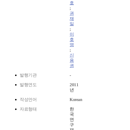
호
;
권
재
일
;
이
호
영
;
신
용
권
발행기관
-
발행연도
2011
년
작성언어
Korean
자료형태
한
국
연
구