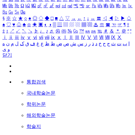
㎒
㎓
㎔
Ω
㏀
㏁
㎊
㎋
㎌
㏖
㏅
㎭
㎮
㎯
㏛
㎩
㎪
㎫
㎬
㏝
㏐
㏓
㏃
㏉
㏜
㏆
§
※
☆
★
○
●
◎
◇
◆
□
■
△
▽
→
←
↑
↓
↔
〓
◁
◀
▷
▶
♤
♠
♡
♥
♧
♣
⊙
◈
▣
◐
◑
▒
▤
▥
▨
▧
▦
▩
♨
☏
☎
☜
☞
¶
†
‡
↕
↗
↙
↖
↘
♭
♩
♪
♬
㉿
㈜
№
㏇
™
㏂
㏘
℡
＃
＆
＊
＠
ª
º
ⅰ
ⅱ
ⅲ
ⅳ
ⅴ
ⅵ
ⅶ
ⅷ
ⅸ
ⅹ
Ⅰ
Ⅱ
Ⅲ
Ⅳ
Ⅴ
Ⅵ
Ⅶ
Ⅷ
Ⅸ
Ⅹ
ا
ب
ت
ث
ج
ح
خ
د
ذ
ر
ز
س
ش
ص
ض
ط
ظ
ع
غ
ف
ق
ک
ل
م
ن
ه
و
ی
닫기
통합검색
국내학술논문
학위논문
해외학술논문
학술지