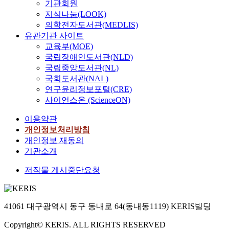
기관회원
지식나눔(LOOK)
의학전자도서관(MEDLIS)
유관기관 사이트
교육부(MOE)
국립장애인도서관(NLD)
국립중앙도서관(NL)
국회도서관(NAL)
연구윤리정보포털(CRE)
사이언스온 (ScienceON)
이용약관
개인정보처리방침
개인정보 재동의
기관소개
저작물 게시중단요청
41061 대구광역시 동구 동내로 64(동내동1119) KERIS빌딩
Copyright© KERIS. ALL RIGHTS RESERVED