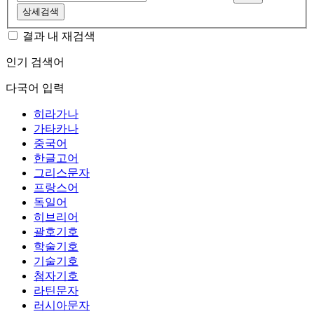
상세검색
결과 내 재검색
인기 검색어
다국어 입력
히라가나
가타카나
중국어
한글고어
그리스문자
프랑스어
독일어
히브리어
괄호기호
학술기호
기술기호
첨자기호
라틴문자
러시아문자