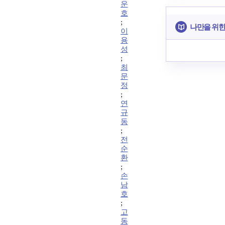
운
호
;
나만을 위한
이
용
성
;
최
문
정
;
연
규
동
;
전
순
환
;
손
남
호
;
고
동