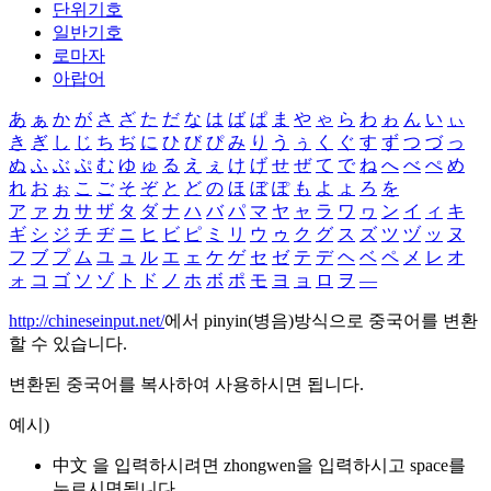
단위기호
일반기호
로마자
아랍어
あ
ぁ
か
が
さ
ざ
た
だ
な
は
ば
ぱ
ま
や
ゃ
ら
わ
ゎ
ん
い
ぃ
き
ぎ
し
じ
ち
ぢ
に
ひ
び
ぴ
み
り
う
ぅ
く
ぐ
す
ず
つ
づ
っ
ぬ
ふ
ぶ
ぷ
む
ゆ
ゅ
る
え
ぇ
け
げ
せ
ぜ
て
で
ね
へ
べ
ぺ
め
れ
お
ぉ
こ
ご
そ
ぞ
と
ど
の
ほ
ぼ
ぽ
も
よ
ょ
ろ
を
ア
ァ
カ
サ
ザ
タ
ダ
ナ
ハ
バ
パ
マ
ヤ
ャ
ラ
ワ
ヮ
ン
イ
ィ
キ
ギ
シ
ジ
チ
ヂ
ニ
ヒ
ビ
ピ
ミ
リ
ウ
ゥ
ク
グ
ス
ズ
ツ
ヅ
ッ
ヌ
フ
ブ
プ
ム
ユ
ュ
ル
エ
ェ
ケ
ゲ
セ
ゼ
テ
デ
ヘ
ベ
ペ
メ
レ
オ
ォ
コ
ゴ
ソ
ゾ
ト
ド
ノ
ホ
ボ
ポ
モ
ヨ
ョ
ロ
ヲ
―
http://chineseinput.net/
에서 pinyin(병음)방식으로 중국어를 변환
할 수 있습니다.
변환된 중국어를 복사하여 사용하시면 됩니다.
예시)
中文 을 입력하시려면
zhongwen
을 입력하시고 space를
누르시면됩니다.