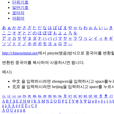
단위기호
일반기호
로마자
아랍어
あ
ぁ
か
が
さ
ざ
た
だ
な
は
ば
ぱ
ま
や
ゃ
ら
わ
ゎ
ん
い
ぃ
き
こ
ご
そ
ぞ
と
ど
の
ほ
ぼ
ぽ
も
よ
ょ
ろ
を
ア
ァ
カ
サ
ザ
タ
ダ
ナ
ハ
バ
パ
マ
ヤ
ャ
ラ
ワ
ヮ
ン
イ
ィ
キ
ギ
ソ
ゾ
ト
ド
ノ
ホ
ボ
ポ
モ
ヨ
ョ
ロ
ヲ
―
http://chineseinput.net/
에서 pinyin(병음)방식으로 중국어를 변환
변환된 중국어를 복사하여 사용하시면 됩니다.
예시)
中文 을 입력하시려면
zhongwen
을 입력하시고 space를
北京 을 입력하시려면
beijing
을 입력하시고 space를 누르
ㅥ
ㅦ
ㅧ
ㅨ
ㅩ
ㅪ
ㅫ
ㅬ
ㅭ
ㅮ
ㅯ
ㅰ
ㅱ
ㅲ
ㅳ
ㅴ
ㅵ
ㅶ
ㅷ
ㅸ
ㅹ
ㅺ
Α
Β
Γ
Δ
Ε
Ζ
Η
Θ
Ι
Κ
Λ
Μ
Ν
Ξ
Ο
Π
Ρ
Σ
Τ
Υ
Φ
Χ
Ψ
Ω
α
β
γ
δ
ε
ζ
η
á
à
Á
À
é
è
É
È
ç
Ç
ê
Ä
Ö
Ü
ä
ö
ü
ß