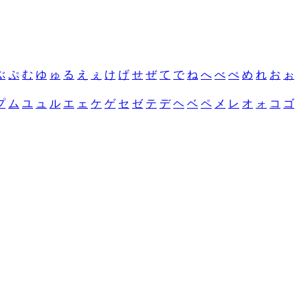
ぶ
ぷ
む
ゆ
ゅ
る
え
ぇ
け
げ
せ
ぜ
て
で
ね
へ
べ
ぺ
め
れ
お
ぉ
プ
ム
ユ
ュ
ル
エ
ェ
ケ
ゲ
セ
ゼ
テ
デ
ヘ
ベ
ペ
メ
レ
オ
ォ
コ
ゴ