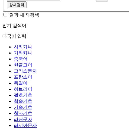
상세검색
결과 내 재검색
인기 검색어
다국어 입력
히라가나
가타카나
중국어
한글고어
그리스문자
프랑스어
독일어
히브리어
괄호기호
학술기호
기술기호
첨자기호
라틴문자
러시아문자