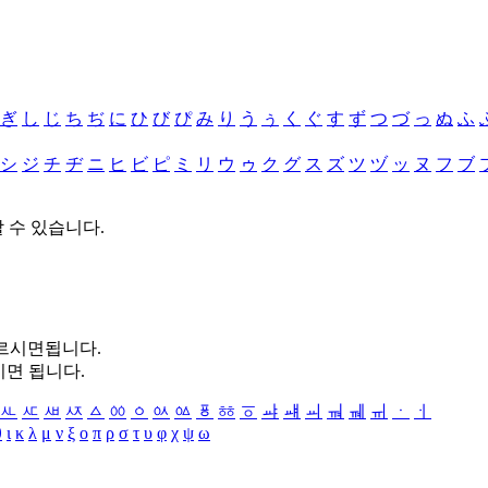
ぎ
し
じ
ち
ぢ
に
ひ
び
ぴ
み
り
う
ぅ
く
ぐ
す
ず
つ
づ
っ
ぬ
ふ
シ
ジ
チ
ヂ
ニ
ヒ
ビ
ピ
ミ
リ
ウ
ゥ
ク
グ
ス
ズ
ツ
ヅ
ッ
ヌ
フ
ブ
할 수 있습니다.
누르시면됩니다.
시면 됩니다.
ㅻ
ㅼ
ㅽ
ㅾ
ㅿ
ㆀ
ㆁ
ㆂ
ㆃ
ㆄ
ㆅ
ㆆ
ㆇ
ㆈ
ㆉ
ㆊ
ㆋ
ㆌ
ㆍ
ㆎ
θ
ι
κ
λ
μ
ν
ξ
ο
π
ρ
σ
τ
υ
φ
χ
ψ
ω