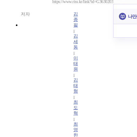
https://www.riss.kr/link?id=G3630203
저자
김
나만
종
필
;
김
세
동
;
이
태
원
;
김
태
형
;
최
도
혁
;
최
영
한