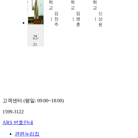
학
학
학
학
교
교
교
교
권
김
임
신
오
찬
병
상
철
주
훈
윤
건축조형론
가
천
대
학
교
황
정
현
고객센터 (평일: 09:00~18:00)
1599-3122
ARS 번호안내
관련누리집