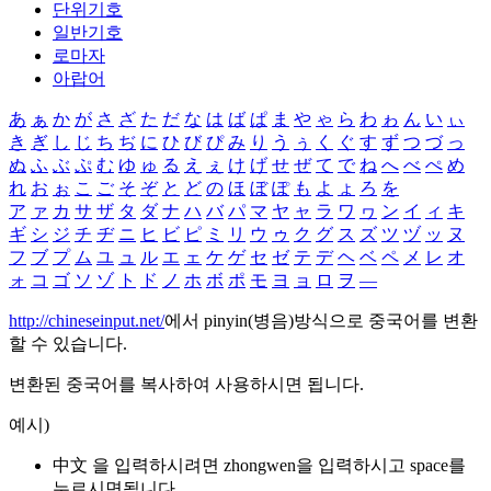
단위기호
일반기호
로마자
아랍어
あ
ぁ
か
が
さ
ざ
た
だ
な
は
ば
ぱ
ま
や
ゃ
ら
わ
ゎ
ん
い
ぃ
き
ぎ
し
じ
ち
ぢ
に
ひ
び
ぴ
み
り
う
ぅ
く
ぐ
す
ず
つ
づ
っ
ぬ
ふ
ぶ
ぷ
む
ゆ
ゅ
る
え
ぇ
け
げ
せ
ぜ
て
で
ね
へ
べ
ぺ
め
れ
お
ぉ
こ
ご
そ
ぞ
と
ど
の
ほ
ぼ
ぽ
も
よ
ょ
ろ
を
ア
ァ
カ
サ
ザ
タ
ダ
ナ
ハ
バ
パ
マ
ヤ
ャ
ラ
ワ
ヮ
ン
イ
ィ
キ
ギ
シ
ジ
チ
ヂ
ニ
ヒ
ビ
ピ
ミ
リ
ウ
ゥ
ク
グ
ス
ズ
ツ
ヅ
ッ
ヌ
フ
ブ
プ
ム
ユ
ュ
ル
エ
ェ
ケ
ゲ
セ
ゼ
テ
デ
ヘ
ベ
ペ
メ
レ
オ
ォ
コ
ゴ
ソ
ゾ
ト
ド
ノ
ホ
ボ
ポ
モ
ヨ
ョ
ロ
ヲ
―
http://chineseinput.net/
에서 pinyin(병음)방식으로 중국어를 변환
할 수 있습니다.
변환된 중국어를 복사하여 사용하시면 됩니다.
예시)
中文 을 입력하시려면
zhongwen
을 입력하시고 space를
누르시면됩니다.