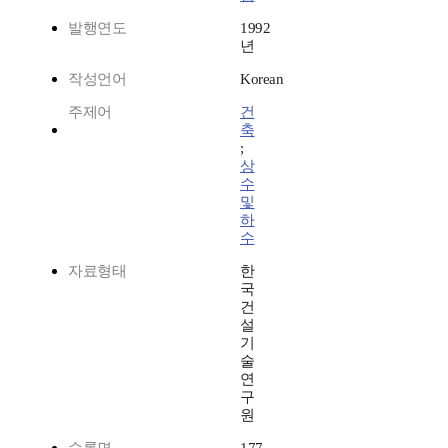
발행연도
1992
년
작성언어
Korean
주제어
건
축
;
상
수
및
하
수
자료형태
한
국
건
설
기
술
연
구
원