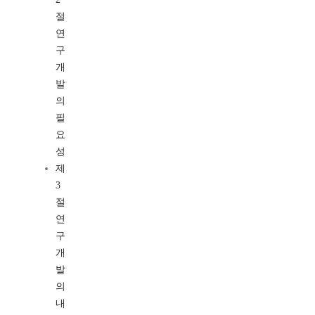
절
연
구
개
발
의
필
요
성
제
3
절
연
구
개
발
의
내