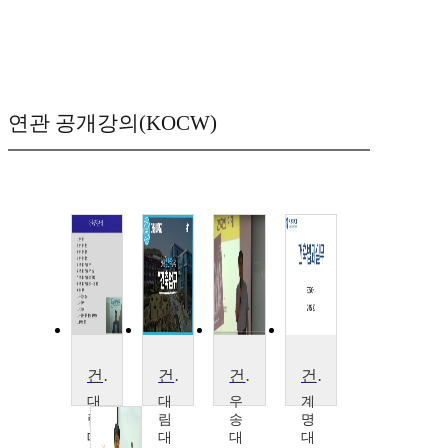
연관 공개강의(KOCW)
건축공정관리
건축법규
건축의 이해
건축법과실무
대
대
우
계
림
림
송
명
대
대
대
대