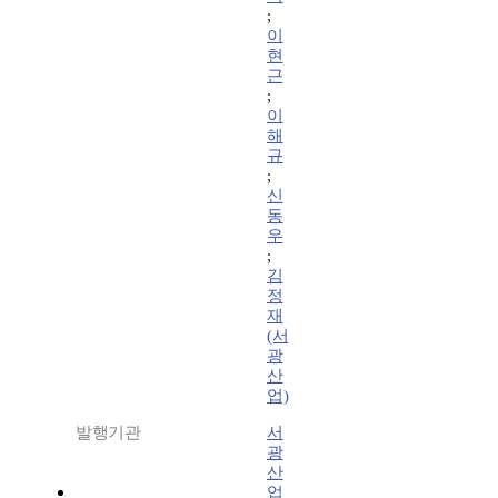
;
이
현
근
;
이
해
규
;
신
동
우
;
김
정
재
(서
광
산
업)
발행기관
서
광
산
업