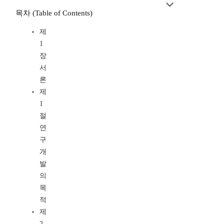
목차 (Table of Contents)
제
1
장
서
론
제
1
절
연
구
개
발
의
목
적
제
2