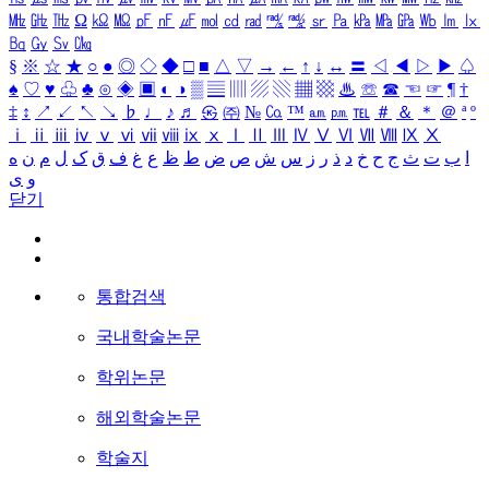
㎒
㎓
㎔
Ω
㏀
㏁
㎊
㎋
㎌
㏖
㏅
㎭
㎮
㎯
㏛
㎩
㎪
㎫
㎬
㏝
㏐
㏓
㏃
㏉
㏜
㏆
§
※
☆
★
○
●
◎
◇
◆
□
■
△
▽
→
←
↑
↓
↔
〓
◁
◀
▷
▶
♤
♠
♡
♥
♧
♣
⊙
◈
▣
◐
◑
▒
▤
▥
▨
▧
▦
▩
♨
☏
☎
☜
☞
¶
†
‡
↕
↗
↙
↖
↘
♭
♩
♪
♬
㉿
㈜
№
㏇
™
㏂
㏘
℡
＃
＆
＊
＠
ª
º
ⅰ
ⅱ
ⅲ
ⅳ
ⅴ
ⅵ
ⅶ
ⅷ
ⅸ
ⅹ
Ⅰ
Ⅱ
Ⅲ
Ⅳ
Ⅴ
Ⅵ
Ⅶ
Ⅷ
Ⅸ
Ⅹ
ا
ب
ت
ث
ج
ح
خ
د
ذ
ر
ز
س
ش
ص
ض
ط
ظ
ع
غ
ف
ق
ک
ل
م
ن
ه
و
ی
닫기
통합검색
국내학술논문
학위논문
해외학술논문
학술지