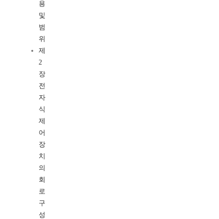
용
및
범
위
제
2
장
전
자
식
제
어
장
치
의
회
로
구
성