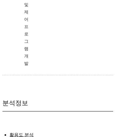
및
제
어
프
로
그
램
개
발
분석정보
활용도 분석