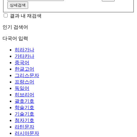
상세검색
결과 내 재검색
인기 검색어
다국어 입력
히라가나
가타카나
중국어
한글고어
그리스문자
프랑스어
독일어
히브리어
괄호기호
학술기호
기술기호
첨자기호
라틴문자
러시아문자