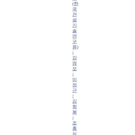
(한
국
건
설
기
술
연
구
원)
;
강
영
모
;
이
정
근
;
김
학
봉
;
조
흥
식