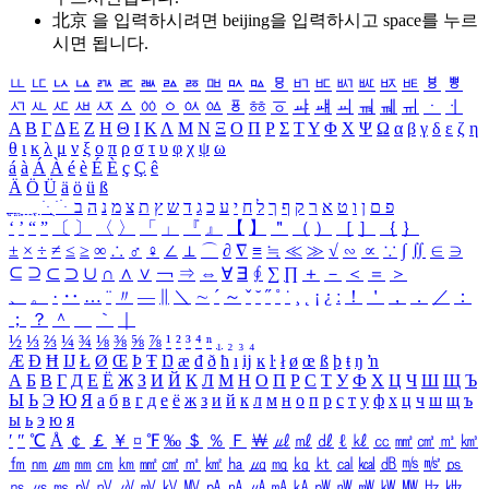
北京 을 입력하시려면
beijing
을 입력하시고 space를 누르
시면 됩니다.
ㅥ
ㅦ
ㅧ
ㅨ
ㅩ
ㅪ
ㅫ
ㅬ
ㅭ
ㅮ
ㅯ
ㅰ
ㅱ
ㅲ
ㅳ
ㅴ
ㅵ
ㅶ
ㅷ
ㅸ
ㅹ
ㅺ
ㅻ
ㅼ
ㅽ
ㅾ
ㅿ
ㆀ
ㆁ
ㆂ
ㆃ
ㆄ
ㆅ
ㆆ
ㆇ
ㆈ
ㆉ
ㆊ
ㆋ
ㆌ
ㆍ
ㆎ
Α
Β
Γ
Δ
Ε
Ζ
Η
Θ
Ι
Κ
Λ
Μ
Ν
Ξ
Ο
Π
Ρ
Σ
Τ
Υ
Φ
Χ
Ψ
Ω
α
β
γ
δ
ε
ζ
η
θ
ι
κ
λ
μ
ν
ξ
ο
π
ρ
σ
τ
υ
φ
χ
ψ
ω
á
à
Á
À
é
è
É
È
ç
Ç
ê
Ä
Ö
Ü
ä
ö
ü
ß
ְ
ֳ
ֲ
ֱ
ָ
ַ
ֵ
ֶ
ִ
ֹ
ּ
ֻ
ׂ
ׁ
ּ
ב
ה
נ
מ
צ
ת
ץ
ש
ד
ג
כ
ע
י
ח
ל
ך
ף
ק
ר
א
ט
ו
ן
ם
פ
‘
’
“
”
〔
〕
〈
〉
「
」
『
』
【
】
＂
（
）
［
］
｛
｝
±
×
÷
≠
≤
≥
∞
∴
♂
♀
∠
⊥
⌒
∂
∇
≡
≒
≪
≫
√
∽
∝
∵
∫
∬
∈
∋
⊆
⊇
⊂
⊃
∪
∩
∧
∨
￢
⇒
⇔
∀
∃
∮
∑
∏
＋
－
＜
＝
＞
、
。
·
‥
…
¨
〃
―
∥
＼
∼
´
～
ˇ
˘
˝
˚
˙
¸
˛
¡
¿
ː
！
＇
，
．
／
：
；
？
＾
＿
｀
｜
½
⅓
⅔
¼
¾
⅛
⅜
⅝
⅞
¹
²
³
⁴
ⁿ
₁
₂
₃
₄
Æ
Ð
Ħ
Ĳ
Ł
Ø
Œ
Þ
Ŧ
Ŋ
æ
đ
ð
ħ
ı
ĳ
ĸ
ŀ
ł
ø
œ
ß
þ
ŧ
ŋ
ŉ
А
Б
В
Г
Д
Е
Ё
Ж
З
И
Й
К
Л
М
Н
О
П
Р
С
Т
У
Ф
Х
Ц
Ч
Ш
Щ
Ъ
Ы
Ь
Э
Ю
Я
а
б
в
г
д
е
ё
ж
з
и
й
к
л
м
н
о
п
р
с
т
у
ф
х
ц
ч
ш
щ
ъ
ы
ь
э
ю
я
′
″
℃
Å
￠
￡
￥
¤
℉
‰
＄
％
Ｆ
￦
㎕
㎖
㎗
ℓ
㎘
㏄
㎣
㎤
㎥
㎦
㎙
㎚
㎛
㎜
㎝
㎞
㎟
㎠
㎡
㎢
㏊
㎍
㎎
㎏
㏏
㎈
㎉
㏈
㎧
㎨
㎰
㎱
㎲
㎳
㎴
㎵
㎶
㎷
㎸
㎹
㎀
㎁
㎂
㎃
㎄
㎺
㎻
㎽
㎾
㎿
㎐
㎑