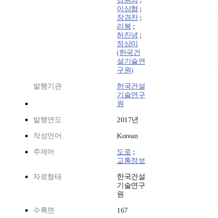
강원의
;
이상협
;
장경찬
;
리봉
;
허진녕
;
정상미
(한국건
설기술연
구원)
발행기관
한국건설
기술연구
원
발행연도
2017년
작성언어
Korean
주제어
도로
;
교통정보
자료형태
한국건설
기술연구
원
수록면
167