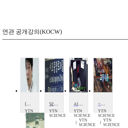
연관 공개강의(KOCW)
[마이웨이] 도로위의 숨은 주역, 김진우 연구원
당신의 도로명 주소를 아십니까?
사고 막는 IT 기술, 도로교통
<다큐S+>도로 위 스트레스, 교통체증
YTN
YTN
YTN
YTN
SCIENCE
SCIENCE
SCIENCE
SCIENCE
YTN
YTN
SCIENCE
SCIENCE