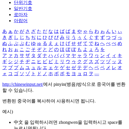
단위기호
일반기호
로마자
아랍어
あ
ぁ
か
が
さ
ざ
た
だ
な
は
ば
ぱ
ま
や
ゃ
ら
わ
ゎ
ん
い
ぃ
き
ぎ
し
じ
ち
ぢ
に
ひ
び
ぴ
み
り
う
ぅ
く
ぐ
す
ず
つ
づ
っ
ぬ
ふ
ぶ
ぷ
む
ゆ
ゅ
る
え
ぇ
け
げ
せ
ぜ
て
で
ね
へ
べ
ぺ
め
れ
お
ぉ
こ
ご
そ
ぞ
と
ど
の
ほ
ぼ
ぽ
も
よ
ょ
ろ
を
ア
ァ
カ
サ
ザ
タ
ダ
ナ
ハ
バ
パ
マ
ヤ
ャ
ラ
ワ
ヮ
ン
イ
ィ
キ
ギ
シ
ジ
チ
ヂ
ニ
ヒ
ビ
ピ
ミ
リ
ウ
ゥ
ク
グ
ス
ズ
ツ
ヅ
ッ
ヌ
フ
ブ
プ
ム
ユ
ュ
ル
エ
ェ
ケ
ゲ
セ
ゼ
テ
デ
ヘ
ベ
ペ
メ
レ
オ
ォ
コ
ゴ
ソ
ゾ
ト
ド
ノ
ホ
ボ
ポ
モ
ヨ
ョ
ロ
ヲ
―
http://chineseinput.net/
에서 pinyin(병음)방식으로 중국어를 변환
할 수 있습니다.
변환된 중국어를 복사하여 사용하시면 됩니다.
예시)
中文 을 입력하시려면
zhongwen
을 입력하시고 space를
누르시면됩니다.