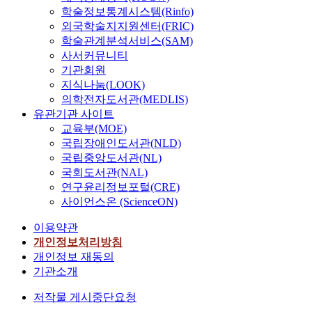
학술정보통계시스템(Rinfo)
외국학술지지원센터(FRIC)
학술관계분석서비스(SAM)
사서커뮤니티
기관회원
지식나눔(LOOK)
의학전자도서관(MEDLIS)
유관기관 사이트
교육부(MOE)
국립장애인도서관(NLD)
국립중앙도서관(NL)
국회도서관(NAL)
연구윤리정보포털(CRE)
사이언스온 (ScienceON)
이용약관
개인정보처리방침
개인정보 재동의
기관소개
저작물 게시중단요청