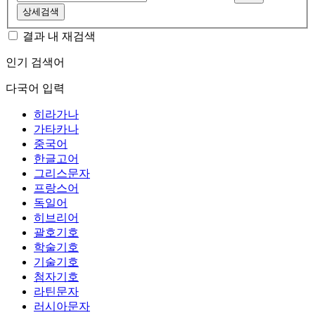
상세검색
결과 내 재검색
인기 검색어
다국어 입력
히라가나
가타카나
중국어
한글고어
그리스문자
프랑스어
독일어
히브리어
괄호기호
학술기호
기술기호
첨자기호
라틴문자
러시아문자