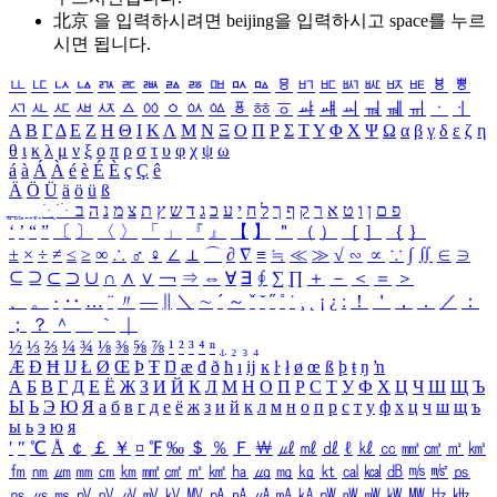
北京 을 입력하시려면
beijing
을 입력하시고 space를 누르
시면 됩니다.
ㅥ
ㅦ
ㅧ
ㅨ
ㅩ
ㅪ
ㅫ
ㅬ
ㅭ
ㅮ
ㅯ
ㅰ
ㅱ
ㅲ
ㅳ
ㅴ
ㅵ
ㅶ
ㅷ
ㅸ
ㅹ
ㅺ
ㅻ
ㅼ
ㅽ
ㅾ
ㅿ
ㆀ
ㆁ
ㆂ
ㆃ
ㆄ
ㆅ
ㆆ
ㆇ
ㆈ
ㆉ
ㆊ
ㆋ
ㆌ
ㆍ
ㆎ
Α
Β
Γ
Δ
Ε
Ζ
Η
Θ
Ι
Κ
Λ
Μ
Ν
Ξ
Ο
Π
Ρ
Σ
Τ
Υ
Φ
Χ
Ψ
Ω
α
β
γ
δ
ε
ζ
η
θ
ι
κ
λ
μ
ν
ξ
ο
π
ρ
σ
τ
υ
φ
χ
ψ
ω
á
à
Á
À
é
è
É
È
ç
Ç
ê
Ä
Ö
Ü
ä
ö
ü
ß
ְ
ֳ
ֲ
ֱ
ָ
ַ
ֵ
ֶ
ִ
ֹ
ּ
ֻ
ׂ
ׁ
ּ
ב
ה
נ
מ
צ
ת
ץ
ש
ד
ג
כ
ע
י
ח
ל
ך
ף
ק
ר
א
ט
ו
ן
ם
פ
‘
’
“
”
〔
〕
〈
〉
「
」
『
』
【
】
＂
（
）
［
］
｛
｝
±
×
÷
≠
≤
≥
∞
∴
♂
♀
∠
⊥
⌒
∂
∇
≡
≒
≪
≫
√
∽
∝
∵
∫
∬
∈
∋
⊆
⊇
⊂
⊃
∪
∩
∧
∨
￢
⇒
⇔
∀
∃
∮
∑
∏
＋
－
＜
＝
＞
、
。
·
‥
…
¨
〃
―
∥
＼
∼
´
～
ˇ
˘
˝
˚
˙
¸
˛
¡
¿
ː
！
＇
，
．
／
：
；
？
＾
＿
｀
｜
½
⅓
⅔
¼
¾
⅛
⅜
⅝
⅞
¹
²
³
⁴
ⁿ
₁
₂
₃
₄
Æ
Ð
Ħ
Ĳ
Ł
Ø
Œ
Þ
Ŧ
Ŋ
æ
đ
ð
ħ
ı
ĳ
ĸ
ŀ
ł
ø
œ
ß
þ
ŧ
ŋ
ŉ
А
Б
В
Г
Д
Е
Ё
Ж
З
И
Й
К
Л
М
Н
О
П
Р
С
Т
У
Ф
Х
Ц
Ч
Ш
Щ
Ъ
Ы
Ь
Э
Ю
Я
а
б
в
г
д
е
ё
ж
з
и
й
к
л
м
н
о
п
р
с
т
у
ф
х
ц
ч
ш
щ
ъ
ы
ь
э
ю
я
′
″
℃
Å
￠
￡
￥
¤
℉
‰
＄
％
Ｆ
￦
㎕
㎖
㎗
ℓ
㎘
㏄
㎣
㎤
㎥
㎦
㎙
㎚
㎛
㎜
㎝
㎞
㎟
㎠
㎡
㎢
㏊
㎍
㎎
㎏
㏏
㎈
㎉
㏈
㎧
㎨
㎰
㎱
㎲
㎳
㎴
㎵
㎶
㎷
㎸
㎹
㎀
㎁
㎂
㎃
㎄
㎺
㎻
㎽
㎾
㎿
㎐
㎑