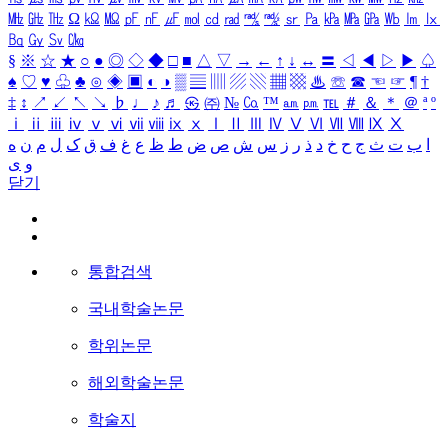
㎒
㎓
㎔
Ω
㏀
㏁
㎊
㎋
㎌
㏖
㏅
㎭
㎮
㎯
㏛
㎩
㎪
㎫
㎬
㏝
㏐
㏓
㏃
㏉
㏜
㏆
§
※
☆
★
○
●
◎
◇
◆
□
■
△
▽
→
←
↑
↓
↔
〓
◁
◀
▷
▶
♤
♠
♡
♥
♧
♣
⊙
◈
▣
◐
◑
▒
▤
▥
▨
▧
▦
▩
♨
☏
☎
☜
☞
¶
†
‡
↕
↗
↙
↖
↘
♭
♩
♪
♬
㉿
㈜
№
㏇
™
㏂
㏘
℡
＃
＆
＊
＠
ª
º
ⅰ
ⅱ
ⅲ
ⅳ
ⅴ
ⅵ
ⅶ
ⅷ
ⅸ
ⅹ
Ⅰ
Ⅱ
Ⅲ
Ⅳ
Ⅴ
Ⅵ
Ⅶ
Ⅷ
Ⅸ
Ⅹ
ا
ب
ت
ث
ج
ح
خ
د
ذ
ر
ز
س
ش
ص
ض
ط
ظ
ع
غ
ف
ق
ک
ل
م
ن
ه
و
ی
닫기
통합검색
국내학술논문
학위논문
해외학술논문
학술지