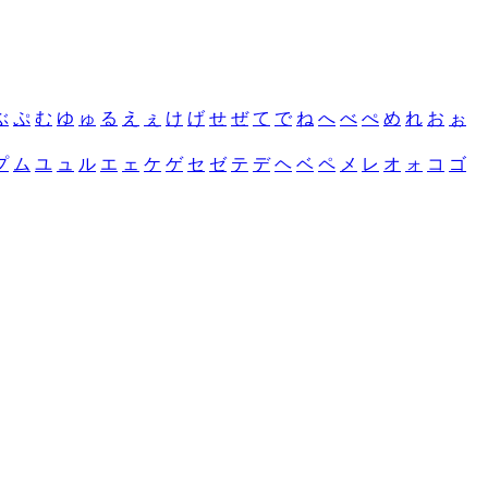
ぶ
ぷ
む
ゆ
ゅ
る
え
ぇ
け
げ
せ
ぜ
て
で
ね
へ
べ
ぺ
め
れ
お
ぉ
プ
ム
ユ
ュ
ル
エ
ェ
ケ
ゲ
セ
ゼ
テ
デ
ヘ
ベ
ペ
メ
レ
オ
ォ
コ
ゴ