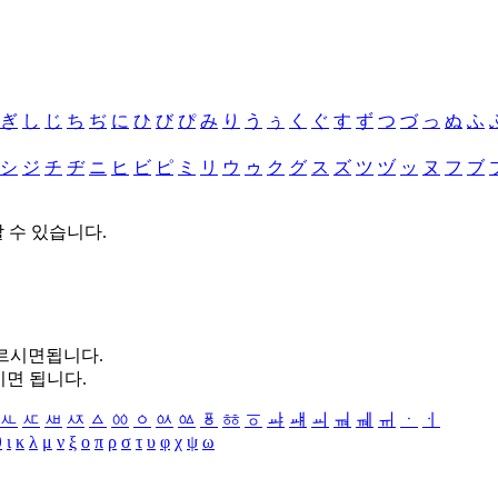
ぎ
し
じ
ち
ぢ
に
ひ
び
ぴ
み
り
う
ぅ
く
ぐ
す
ず
つ
づ
っ
ぬ
ふ
シ
ジ
チ
ヂ
ニ
ヒ
ビ
ピ
ミ
リ
ウ
ゥ
ク
グ
ス
ズ
ツ
ヅ
ッ
ヌ
フ
ブ
할 수 있습니다.
누르시면됩니다.
시면 됩니다.
ㅻ
ㅼ
ㅽ
ㅾ
ㅿ
ㆀ
ㆁ
ㆂ
ㆃ
ㆄ
ㆅ
ㆆ
ㆇ
ㆈ
ㆉ
ㆊ
ㆋ
ㆌ
ㆍ
ㆎ
θ
ι
κ
λ
μ
ν
ξ
ο
π
ρ
σ
τ
υ
φ
χ
ψ
ω