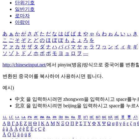
단위기호
일반기호
로마자
아랍어
あ
ぁ
か
が
さ
ざ
た
だ
な
は
ば
ぱ
ま
や
ゃ
ら
わ
ゎ
ん
い
ぃ
き
こ
ご
そ
ぞ
と
ど
の
ほ
ぼ
ぽ
も
よ
ょ
ろ
を
ア
ァ
カ
サ
ザ
タ
ダ
ナ
ハ
バ
パ
マ
ヤ
ャ
ラ
ワ
ヮ
ン
イ
ィ
キ
ギ
ソ
ゾ
ト
ド
ノ
ホ
ボ
ポ
モ
ヨ
ョ
ロ
ヲ
―
http://chineseinput.net/
에서 pinyin(병음)방식으로 중국어를 변환
변환된 중국어를 복사하여 사용하시면 됩니다.
예시)
中文 을 입력하시려면
zhongwen
을 입력하시고 space를
北京 을 입력하시려면
beijing
을 입력하시고 space를 누르
ㅥ
ㅦ
ㅧ
ㅨ
ㅩ
ㅪ
ㅫ
ㅬ
ㅭ
ㅮ
ㅯ
ㅰ
ㅱ
ㅲ
ㅳ
ㅴ
ㅵ
ㅶ
ㅷ
ㅸ
ㅹ
ㅺ
Α
Β
Γ
Δ
Ε
Ζ
Η
Θ
Ι
Κ
Λ
Μ
Ν
Ξ
Ο
Π
Ρ
Σ
Τ
Υ
Φ
Χ
Ψ
Ω
α
β
γ
δ
ε
ζ
η
á
à
Á
À
é
è
É
È
ç
Ç
ê
Ä
Ö
Ü
ä
ö
ü
ß