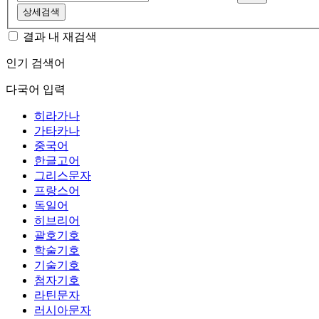
상세검색
결과 내 재검색
인기 검색어
다국어 입력
히라가나
가타카나
중국어
한글고어
그리스문자
프랑스어
독일어
히브리어
괄호기호
학술기호
기술기호
첨자기호
라틴문자
러시아문자