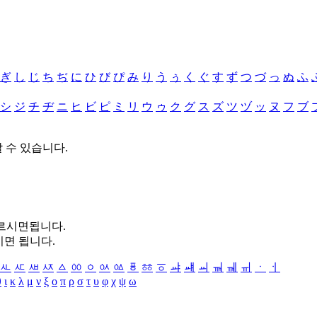
ぎ
し
じ
ち
ぢ
に
ひ
び
ぴ
み
り
う
ぅ
く
ぐ
す
ず
つ
づ
っ
ぬ
ふ
シ
ジ
チ
ヂ
ニ
ヒ
ビ
ピ
ミ
リ
ウ
ゥ
ク
グ
ス
ズ
ツ
ヅ
ッ
ヌ
フ
ブ
할 수 있습니다.
누르시면됩니다.
시면 됩니다.
ㅻ
ㅼ
ㅽ
ㅾ
ㅿ
ㆀ
ㆁ
ㆂ
ㆃ
ㆄ
ㆅ
ㆆ
ㆇ
ㆈ
ㆉ
ㆊ
ㆋ
ㆌ
ㆍ
ㆎ
θ
ι
κ
λ
μ
ν
ξ
ο
π
ρ
σ
τ
υ
φ
χ
ψ
ω