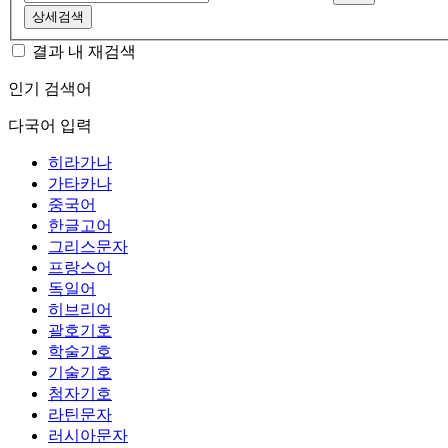
상세검색
결과 내 재검색
인기 검색어
다국어 입력
히라가나
가타카나
중국어
한글고어
그리스문자
프랑스어
독일어
히브리어
괄호기호
학술기호
기술기호
첨자기호
라틴문자
러시아문자