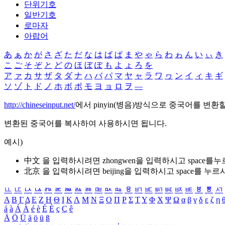
단위기호
일반기호
로마자
아랍어
あ
ぁ
か
が
さ
ざ
た
だ
な
は
ば
ぱ
ま
や
ゃ
ら
わ
ゎ
ん
い
ぃ
き
こ
ご
そ
ぞ
と
ど
の
ほ
ぼ
ぽ
も
よ
ょ
ろ
を
ア
ァ
カ
サ
ザ
タ
ダ
ナ
ハ
バ
パ
マ
ヤ
ャ
ラ
ワ
ヮ
ン
イ
ィ
キ
ギ
ソ
ゾ
ト
ド
ノ
ホ
ボ
ポ
モ
ヨ
ョ
ロ
ヲ
―
http://chineseinput.net/
에서 pinyin(병음)방식으로 중국어를 변환
변환된 중국어를 복사하여 사용하시면 됩니다.
예시)
中文 을 입력하시려면
zhongwen
을 입력하시고 space를
北京 을 입력하시려면
beijing
을 입력하시고 space를 누르
ㅥ
ㅦ
ㅧ
ㅨ
ㅩ
ㅪ
ㅫ
ㅬ
ㅭ
ㅮ
ㅯ
ㅰ
ㅱ
ㅲ
ㅳ
ㅴ
ㅵ
ㅶ
ㅷ
ㅸ
ㅹ
ㅺ
Α
Β
Γ
Δ
Ε
Ζ
Η
Θ
Ι
Κ
Λ
Μ
Ν
Ξ
Ο
Π
Ρ
Σ
Τ
Υ
Φ
Χ
Ψ
Ω
α
β
γ
δ
ε
ζ
η
á
à
Á
À
é
è
É
È
ç
Ç
ê
Ä
Ö
Ü
ä
ö
ü
ß