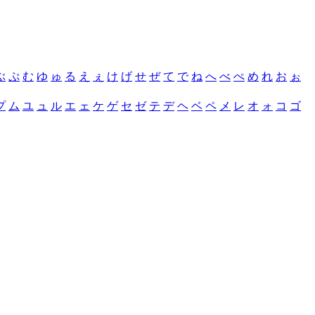
ぶ
ぷ
む
ゆ
ゅ
る
え
ぇ
け
げ
せ
ぜ
て
で
ね
へ
べ
ぺ
め
れ
お
ぉ
プ
ム
ユ
ュ
ル
エ
ェ
ケ
ゲ
セ
ゼ
テ
デ
ヘ
ベ
ペ
メ
レ
オ
ォ
コ
ゴ