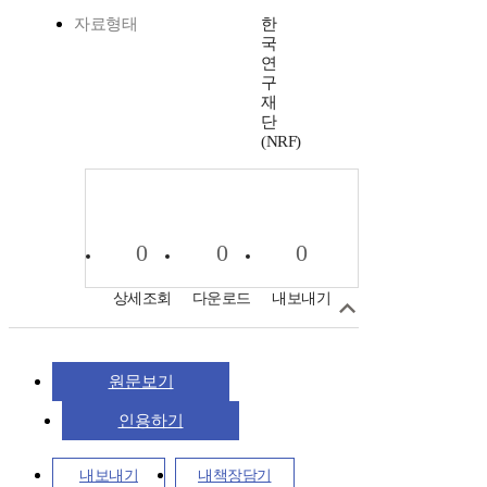
자료형태
한
국
연
구
재
단
(NRF)
0
0
0
상세조회
다운로드
내보내기
원문보기
인용하기
내보내기
내책장담기