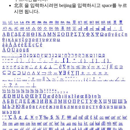
北京 을 입력하시려면
beijing
을 입력하시고 space를 누르
시면 됩니다.
ㅥ
ㅦ
ㅧ
ㅨ
ㅩ
ㅪ
ㅫ
ㅬ
ㅭ
ㅮ
ㅯ
ㅰ
ㅱ
ㅲ
ㅳ
ㅴ
ㅵ
ㅶ
ㅷ
ㅸ
ㅹ
ㅺ
ㅻ
ㅼ
ㅽ
ㅾ
ㅿ
ㆀ
ㆁ
ㆂ
ㆃ
ㆄ
ㆅ
ㆆ
ㆇ
ㆈ
ㆉ
ㆊ
ㆋ
ㆌ
ㆍ
ㆎ
Α
Β
Γ
Δ
Ε
Ζ
Η
Θ
Ι
Κ
Λ
Μ
Ν
Ξ
Ο
Π
Ρ
Σ
Τ
Υ
Φ
Χ
Ψ
Ω
α
β
γ
δ
ε
ζ
η
θ
ι
κ
λ
μ
ν
ξ
ο
π
ρ
σ
τ
υ
φ
χ
ψ
ω
á
à
Á
À
é
è
É
È
ç
Ç
ê
Ä
Ö
Ü
ä
ö
ü
ß
ְ
ֳ
ֲ
ֱ
ָ
ַ
ֵ
ֶ
ִ
ֹ
ּ
ֻ
ׂ
ׁ
ּ
ב
ה
נ
מ
צ
ת
ץ
ש
ד
ג
כ
ע
י
ח
ל
ך
ף
ק
ר
א
ט
ו
ן
ם
פ
‘
’
“
”
〔
〕
〈
〉
「
」
『
』
【
】
＂
（
）
［
］
｛
｝
±
×
÷
≠
≤
≥
∞
∴
♂
♀
∠
⊥
⌒
∂
∇
≡
≒
≪
≫
√
∽
∝
∵
∫
∬
∈
∋
⊆
⊇
⊂
⊃
∪
∩
∧
∨
￢
⇒
⇔
∀
∃
∮
∑
∏
＋
－
＜
＝
＞
、
。
·
‥
…
¨
〃
―
∥
＼
∼
´
～
ˇ
˘
˝
˚
˙
¸
˛
¡
¿
ː
！
＇
，
．
／
：
；
？
＾
＿
｀
｜
½
⅓
⅔
¼
¾
⅛
⅜
⅝
⅞
¹
²
³
⁴
ⁿ
₁
₂
₃
₄
Æ
Ð
Ħ
Ĳ
Ł
Ø
Œ
Þ
Ŧ
Ŋ
æ
đ
ð
ħ
ı
ĳ
ĸ
ŀ
ł
ø
œ
ß
þ
ŧ
ŋ
ŉ
А
Б
В
Г
Д
Е
Ё
Ж
З
И
Й
К
Л
М
Н
О
П
Р
С
Т
У
Ф
Х
Ц
Ч
Ш
Щ
Ъ
Ы
Ь
Э
Ю
Я
а
б
в
г
д
е
ё
ж
з
и
й
к
л
м
н
о
п
р
с
т
у
ф
х
ц
ч
ш
щ
ъ
ы
ь
э
ю
я
′
″
℃
Å
￠
￡
￥
¤
℉
‰
＄
％
Ｆ
￦
㎕
㎖
㎗
ℓ
㎘
㏄
㎣
㎤
㎥
㎦
㎙
㎚
㎛
㎜
㎝
㎞
㎟
㎠
㎡
㎢
㏊
㎍
㎎
㎏
㏏
㎈
㎉
㏈
㎧
㎨
㎰
㎱
㎲
㎳
㎴
㎵
㎶
㎷
㎸
㎹
㎀
㎁
㎂
㎃
㎄
㎺
㎻
㎽
㎾
㎿
㎐
㎑