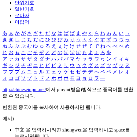
단위기호
일반기호
로마자
아랍어
あ
ぁ
か
が
さ
ざ
た
だ
な
は
ば
ぱ
ま
や
ゃ
ら
わ
ゎ
ん
い
ぃ
き
ぎ
し
じ
ち
ぢ
に
ひ
び
ぴ
み
り
う
ぅ
く
ぐ
す
ず
つ
づ
っ
ぬ
ふ
ぶ
ぷ
む
ゆ
ゅ
る
え
ぇ
け
げ
せ
ぜ
て
で
ね
へ
べ
ぺ
め
れ
お
ぉ
こ
ご
そ
ぞ
と
ど
の
ほ
ぼ
ぽ
も
よ
ょ
ろ
を
ア
ァ
カ
サ
ザ
タ
ダ
ナ
ハ
バ
パ
マ
ヤ
ャ
ラ
ワ
ヮ
ン
イ
ィ
キ
ギ
シ
ジ
チ
ヂ
ニ
ヒ
ビ
ピ
ミ
リ
ウ
ゥ
ク
グ
ス
ズ
ツ
ヅ
ッ
ヌ
フ
ブ
プ
ム
ユ
ュ
ル
エ
ェ
ケ
ゲ
セ
ゼ
テ
デ
ヘ
ベ
ペ
メ
レ
オ
ォ
コ
ゴ
ソ
ゾ
ト
ド
ノ
ホ
ボ
ポ
モ
ヨ
ョ
ロ
ヲ
―
http://chineseinput.net/
에서 pinyin(병음)방식으로 중국어를 변환
할 수 있습니다.
변환된 중국어를 복사하여 사용하시면 됩니다.
예시)
中文 을 입력하시려면
zhongwen
을 입력하시고 space를
누르시면됩니다.