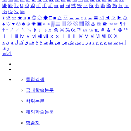
㎒
㎓
㎔
Ω
㏀
㏁
㎊
㎋
㎌
㏖
㏅
㎭
㎮
㎯
㏛
㎩
㎪
㎫
㎬
㏝
㏐
㏓
㏃
㏉
㏜
㏆
§
※
☆
★
○
●
◎
◇
◆
□
■
△
▽
→
←
↑
↓
↔
〓
◁
◀
▷
▶
♤
♠
♡
♥
♧
♣
⊙
◈
▣
◐
◑
▒
▤
▥
▨
▧
▦
▩
♨
☏
☎
☜
☞
¶
†
‡
↕
↗
↙
↖
↘
♭
♩
♪
♬
㉿
㈜
№
㏇
™
㏂
㏘
℡
＃
＆
＊
＠
ª
º
ⅰ
ⅱ
ⅲ
ⅳ
ⅴ
ⅵ
ⅶ
ⅷ
ⅸ
ⅹ
Ⅰ
Ⅱ
Ⅲ
Ⅳ
Ⅴ
Ⅵ
Ⅶ
Ⅷ
Ⅸ
Ⅹ
ا
ب
ت
ث
ج
ح
خ
د
ذ
ر
ز
س
ش
ص
ض
ط
ظ
ع
غ
ف
ق
ک
ل
م
ن
ه
و
ی
닫기
통합검색
국내학술논문
학위논문
해외학술논문
학술지