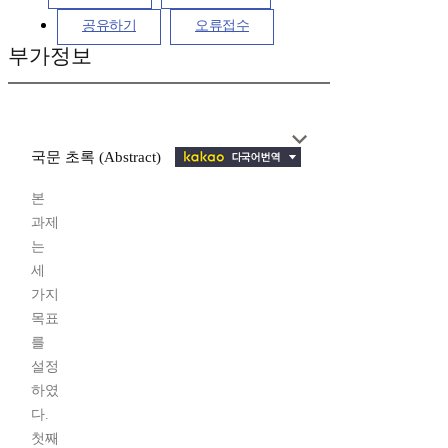
공유하기
오류접수
부가정보
국문 초록 (Abstract)
본
과제
는
세
가지
목표
를
설정
하였
다.
첫째