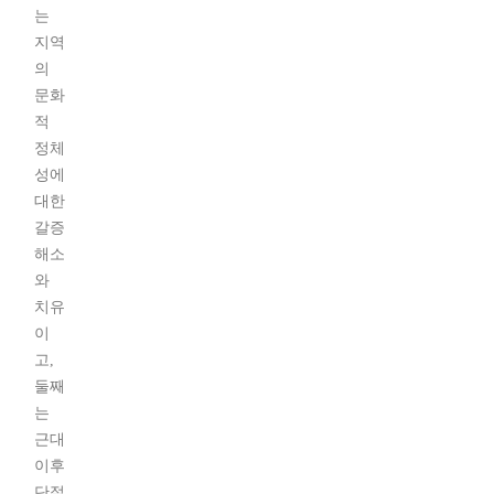
는
지역
의
문화
적
정체
성에
대한
갈증
해소
와
치유
이
고,
둘째
는
근대
이후
단절