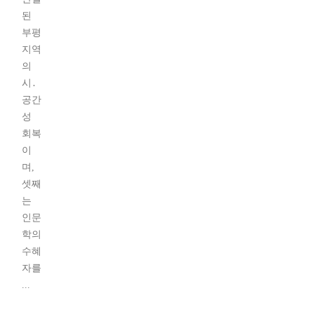
된
부평
지역
의
시․
공간
성
회복
이
며,
셋째
는
인문
학의
수혜
자를
...