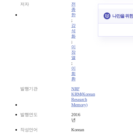
저자
전
종
한
나만을 위한
;
강
석
화
;
이
장
열
;
이
희
환
발행기관
NRF
KRM(Korean
Research
Memory)
발행연도
2016
년
작성언어
Korean