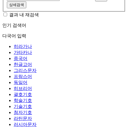
상세검색
결과 내 재검색
인기 검색어
다국어 입력
히라가나
가타카나
중국어
한글고어
그리스문자
프랑스어
독일어
히브리어
괄호기호
학술기호
기술기호
첨자기호
라틴문자
러시아문자