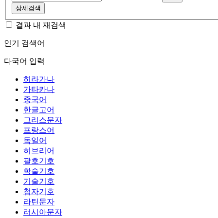
상세검색
결과 내 재검색
인기 검색어
다국어 입력
히라가나
가타카나
중국어
한글고어
그리스문자
프랑스어
독일어
히브리어
괄호기호
학술기호
기술기호
첨자기호
라틴문자
러시아문자