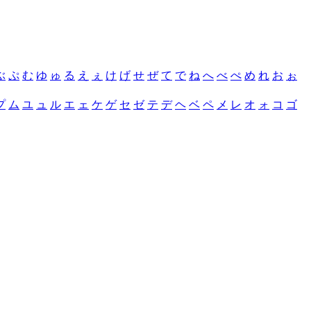
ぶ
ぷ
む
ゆ
ゅ
る
え
ぇ
け
げ
せ
ぜ
て
で
ね
へ
べ
ぺ
め
れ
お
ぉ
プ
ム
ユ
ュ
ル
エ
ェ
ケ
ゲ
セ
ゼ
テ
デ
ヘ
ベ
ペ
メ
レ
オ
ォ
コ
ゴ