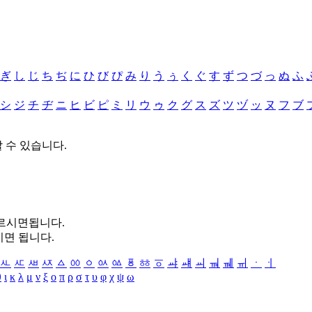
ぎ
し
じ
ち
ぢ
に
ひ
び
ぴ
み
り
う
ぅ
く
ぐ
す
ず
つ
づ
っ
ぬ
ふ
シ
ジ
チ
ヂ
ニ
ヒ
ビ
ピ
ミ
リ
ウ
ゥ
ク
グ
ス
ズ
ツ
ヅ
ッ
ヌ
フ
ブ
할 수 있습니다.
누르시면됩니다.
시면 됩니다.
ㅻ
ㅼ
ㅽ
ㅾ
ㅿ
ㆀ
ㆁ
ㆂ
ㆃ
ㆄ
ㆅ
ㆆ
ㆇ
ㆈ
ㆉ
ㆊ
ㆋ
ㆌ
ㆍ
ㆎ
θ
ι
κ
λ
μ
ν
ξ
ο
π
ρ
σ
τ
υ
φ
χ
ψ
ω