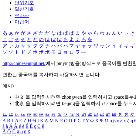
단위기호
일반기호
로마자
아랍어
あ
ぁ
か
が
さ
ざ
た
だ
な
は
ば
ぱ
ま
や
ゃ
ら
わ
ゎ
ん
い
ぃ
き
こ
ご
そ
ぞ
と
ど
の
ほ
ぼ
ぽ
も
よ
ょ
ろ
を
ア
ァ
カ
サ
ザ
タ
ダ
ナ
ハ
バ
パ
マ
ヤ
ャ
ラ
ワ
ヮ
ン
イ
ィ
キ
ギ
ソ
ゾ
ト
ド
ノ
ホ
ボ
ポ
モ
ヨ
ョ
ロ
ヲ
―
http://chineseinput.net/
에서 pinyin(병음)방식으로 중국어를 변환
변환된 중국어를 복사하여 사용하시면 됩니다.
예시)
中文 을 입력하시려면
zhongwen
을 입력하시고 space를
北京 을 입력하시려면
beijing
을 입력하시고 space를 누르
ㅥ
ㅦ
ㅧ
ㅨ
ㅩ
ㅪ
ㅫ
ㅬ
ㅭ
ㅮ
ㅯ
ㅰ
ㅱ
ㅲ
ㅳ
ㅴ
ㅵ
ㅶ
ㅷ
ㅸ
ㅹ
ㅺ
Α
Β
Γ
Δ
Ε
Ζ
Η
Θ
Ι
Κ
Λ
Μ
Ν
Ξ
Ο
Π
Ρ
Σ
Τ
Υ
Φ
Χ
Ψ
Ω
α
β
γ
δ
ε
ζ
η
á
à
Á
À
é
è
É
È
ç
Ç
ê
Ä
Ö
Ü
ä
ö
ü
ß