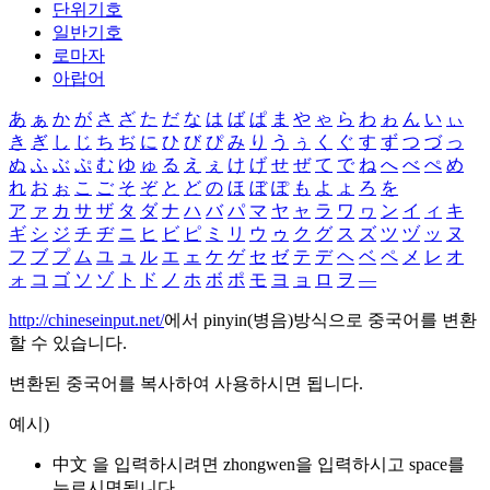
단위기호
일반기호
로마자
아랍어
あ
ぁ
か
が
さ
ざ
た
だ
な
は
ば
ぱ
ま
や
ゃ
ら
わ
ゎ
ん
い
ぃ
き
ぎ
し
じ
ち
ぢ
に
ひ
び
ぴ
み
り
う
ぅ
く
ぐ
す
ず
つ
づ
っ
ぬ
ふ
ぶ
ぷ
む
ゆ
ゅ
る
え
ぇ
け
げ
せ
ぜ
て
で
ね
へ
べ
ぺ
め
れ
お
ぉ
こ
ご
そ
ぞ
と
ど
の
ほ
ぼ
ぽ
も
よ
ょ
ろ
を
ア
ァ
カ
サ
ザ
タ
ダ
ナ
ハ
バ
パ
マ
ヤ
ャ
ラ
ワ
ヮ
ン
イ
ィ
キ
ギ
シ
ジ
チ
ヂ
ニ
ヒ
ビ
ピ
ミ
リ
ウ
ゥ
ク
グ
ス
ズ
ツ
ヅ
ッ
ヌ
フ
ブ
プ
ム
ユ
ュ
ル
エ
ェ
ケ
ゲ
セ
ゼ
テ
デ
ヘ
ベ
ペ
メ
レ
オ
ォ
コ
ゴ
ソ
ゾ
ト
ド
ノ
ホ
ボ
ポ
モ
ヨ
ョ
ロ
ヲ
―
http://chineseinput.net/
에서 pinyin(병음)방식으로 중국어를 변환
할 수 있습니다.
변환된 중국어를 복사하여 사용하시면 됩니다.
예시)
中文 을 입력하시려면
zhongwen
을 입력하시고 space를
누르시면됩니다.