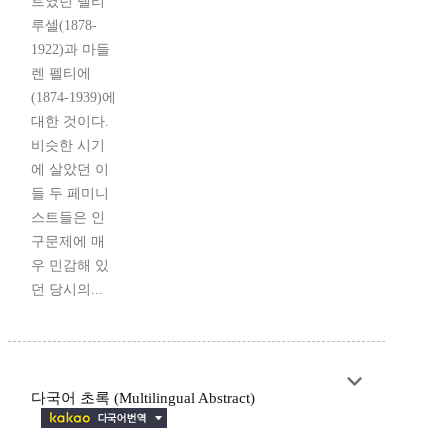
트였던 넬리
루셀(1878-
1922)과 마들
렌 펠티에
(1874-1939)에
대한 것이다.
비슷한 시기
에 살았던 이
들 두 페미니
스트들은 인
구문제에 매
우 민감해 있
던 당시의...
다국어 초록 (Multilingual Abstract)