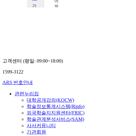
어
어
가
문
문
천
화
화
대
학
학
학
술
술
교
확
확
김
산
산
윤
연
연
미
구
구
소
소
오
오
고객센터 (평일: 09:00~18:00)
형
형
엽
엽
1599-3122
ARS 번호안내
관련누리집
대학공개강의(KOCW)
학술정보통계시스템(Rinfo)
외국학술지지원센터(FRIC)
학술관계분석서비스(SAM)
사서커뮤니티
기관회원