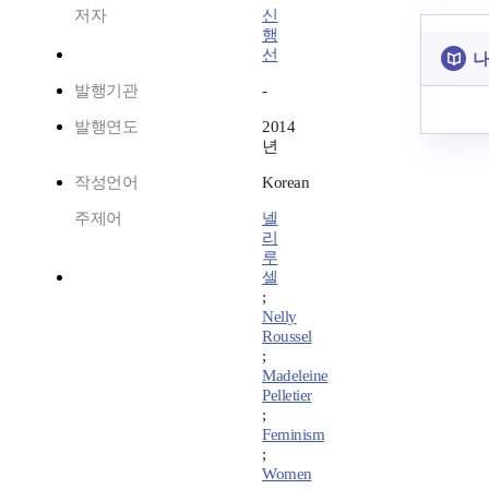
저자
신
행
선
나
발행기관
-
발행연도
2014
년
작성언어
Korean
주제어
넬
리
루
셀
;
Nelly
Roussel
;
Madeleine
Pelletier
;
Feminism
;
Women