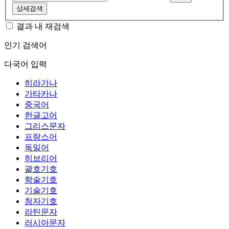
상세검색
결과 내 재검색
인기 검색어
다국어 입력
히라가나
가타카나
중국어
한글고어
그리스문자
프랑스어
독일어
히브리어
괄호기호
학술기호
기술기호
첨자기호
라틴문자
러시아문자