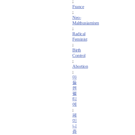
;
France
;
Neo-
Malthusiamism
;
Radical
Feminist
;
Birth
Control
;
Abortion
;
마
들
렌
펠
티
에
;
페
미
니
즘