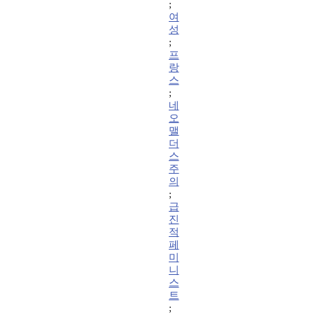
;
여
성
;
프
랑
스
;
네
오
맬
더
스
주
의
;
급
진
적
페
미
니
스
트
;