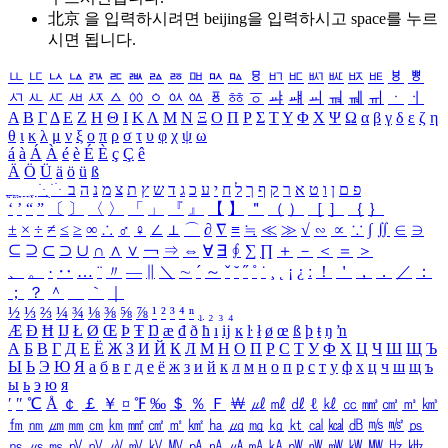
北京 을 입력하시려면
beijing
을 입력하시고 space를 누르
시면 됩니다.
ㅥ
ㅦ
ㅧ
ㅨ
ㅩ
ㅪ
ㅫ
ㅬ
ㅭ
ㅮ
ㅯ
ㅰ
ㅱ
ㅲ
ㅳ
ㅴ
ㅵ
ㅶ
ㅷ
ㅸ
ㅹ
ㅺ
ㅻ
ㅼ
ㅽ
ㅾ
ㅿ
ㆀ
ㆁ
ㆂ
ㆃ
ㆄ
ㆅ
ㆆ
ㆇ
ㆈ
ㆉ
ㆊ
ㆋ
ㆌ
ㆍ
ㆎ
Α
Β
Γ
Δ
Ε
Ζ
Η
Θ
Ι
Κ
Λ
Μ
Ν
Ξ
Ο
Π
Ρ
Σ
Τ
Υ
Φ
Χ
Ψ
Ω
α
β
γ
δ
ε
ζ
η
θ
ι
κ
λ
μ
ν
ξ
ο
π
ρ
σ
τ
υ
φ
χ
ψ
ω
á
à
Á
À
é
è
É
È
ç
Ç
ê
Ä
Ö
Ü
ä
ö
ü
ß
ְ
ֳ
ֲ
ֱ
ָ
ַ
ֵ
ֶ
ִ
ֹ
ּ
ֻ
ׂ
ׁ
ּ
ב
ה
נ
מ
צ
ת
ץ
ש
ד
ג
כ
ע
י
ח
ל
ך
ף
ק
ר
א
ט
ו
ן
ם
פ
‘
’
“
”
〔
〕
〈
〉
「
」
『
』
【
】
＂
（
）
［
］
｛
｝
±
×
÷
≠
≤
≥
∞
∴
♂
♀
∠
⊥
⌒
∂
∇
≡
≒
≪
≫
√
∽
∝
∵
∫
∬
∈
∋
⊆
⊇
⊂
⊃
∪
∩
∧
∨
￢
⇒
⇔
∀
∃
∮
∑
∏
＋
－
＜
＝
＞
、
。
·
‥
…
¨
〃
―
∥
＼
∼
´
～
ˇ
˘
˝
˚
˙
¸
˛
¡
¿
ː
！
＇
，
．
／
：
；
？
＾
＿
｀
｜
½
⅓
⅔
¼
¾
⅛
⅜
⅝
⅞
¹
²
³
⁴
ⁿ
₁
₂
₃
₄
Æ
Ð
Ħ
Ĳ
Ł
Ø
Œ
Þ
Ŧ
Ŋ
æ
đ
ð
ħ
ı
ĳ
ĸ
ŀ
ł
ø
œ
ß
þ
ŧ
ŋ
ŉ
А
Б
В
Г
Д
Е
Ё
Ж
З
И
Й
К
Л
М
Н
О
П
Р
С
Т
У
Ф
Х
Ц
Ч
Ш
Щ
Ъ
Ы
Ь
Э
Ю
Я
а
б
в
г
д
е
ё
ж
з
и
й
к
л
м
н
о
п
р
с
т
у
ф
х
ц
ч
ш
щ
ъ
ы
ь
э
ю
я
′
″
℃
Å
￠
￡
￥
¤
℉
‰
＄
％
Ｆ
￦
㎕
㎖
㎗
ℓ
㎘
㏄
㎣
㎤
㎥
㎦
㎙
㎚
㎛
㎜
㎝
㎞
㎟
㎠
㎡
㎢
㏊
㎍
㎎
㎏
㏏
㎈
㎉
㏈
㎧
㎨
㎰
㎱
㎲
㎳
㎴
㎵
㎶
㎷
㎸
㎹
㎀
㎁
㎂
㎃
㎄
㎺
㎻
㎽
㎾
㎿
㎐
㎑