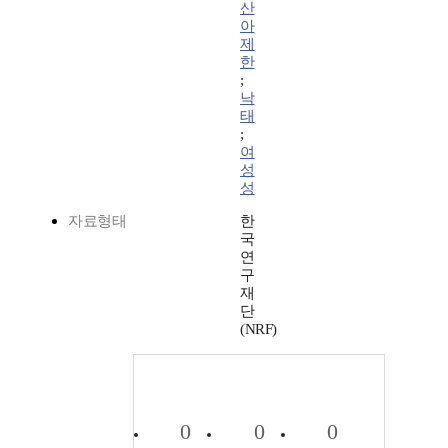
산
아
제
한
;
낙
태
;
여
성
성
자료형태
한
국
연
구
재
단
(NRF)
0
0
0