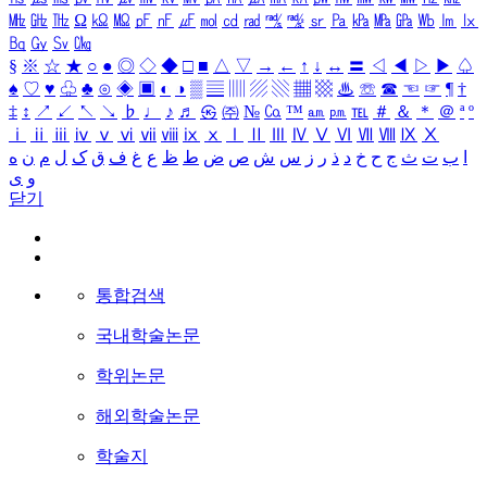
㎒
㎓
㎔
Ω
㏀
㏁
㎊
㎋
㎌
㏖
㏅
㎭
㎮
㎯
㏛
㎩
㎪
㎫
㎬
㏝
㏐
㏓
㏃
㏉
㏜
㏆
§
※
☆
★
○
●
◎
◇
◆
□
■
△
▽
→
←
↑
↓
↔
〓
◁
◀
▷
▶
♤
♠
♡
♥
♧
♣
⊙
◈
▣
◐
◑
▒
▤
▥
▨
▧
▦
▩
♨
☏
☎
☜
☞
¶
†
‡
↕
↗
↙
↖
↘
♭
♩
♪
♬
㉿
㈜
№
㏇
™
㏂
㏘
℡
＃
＆
＊
＠
ª
º
ⅰ
ⅱ
ⅲ
ⅳ
ⅴ
ⅵ
ⅶ
ⅷ
ⅸ
ⅹ
Ⅰ
Ⅱ
Ⅲ
Ⅳ
Ⅴ
Ⅵ
Ⅶ
Ⅷ
Ⅸ
Ⅹ
ا
ب
ت
ث
ج
ح
خ
د
ذ
ر
ز
س
ش
ص
ض
ط
ظ
ع
غ
ف
ق
ک
ل
م
ن
ه
و
ی
닫기
통합검색
국내학술논문
학위논문
해외학술논문
학술지