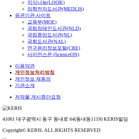
지식나눔(LOOK)
의학전자도서관(MEDLIS)
유관기관 사이트
교육부(MOE)
국립장애인도서관(NLD)
국립중앙도서관(NL)
국회도서관(NAL)
연구윤리정보포털(CRE)
사이언스온 (ScienceON)
이용약관
개인정보처리방침
개인정보 재동의
기관소개
저작물 게시중단요청
41061 대구광역시 동구 동내로 64(동내동1119) KERIS빌딩
Copyright© KERIS. ALL RIGHTS RESERVED