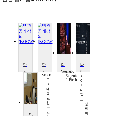
한국의 현대 페미니즘 여성 시인들
한국의 현대 페미니즘 여성 시인들
여성의 건강 : 15년 후의 베이징
나의 페미니즘 레시피
K-
K-
이
YouTube
MOOC
MOOC
Eugenie
화
고
고
L.Birch
여
려
려
자
대
대
대
학
학
학
교
교
교
한
한
장
국
국
필
언
언
화
여성건강간호학 1