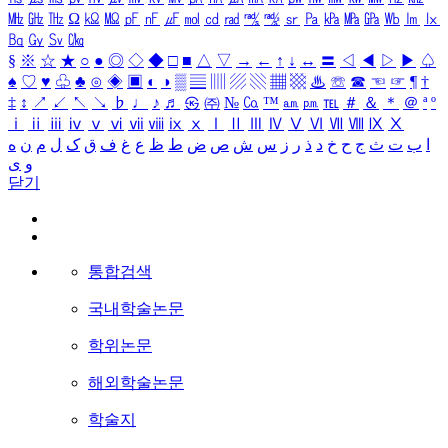
㎒
㎓
㎔
Ω
㏀
㏁
㎊
㎋
㎌
㏖
㏅
㎭
㎮
㎯
㏛
㎩
㎪
㎫
㎬
㏝
㏐
㏓
㏃
㏉
㏜
㏆
§
※
☆
★
○
●
◎
◇
◆
□
■
△
▽
→
←
↑
↓
↔
〓
◁
◀
▷
▶
♤
♠
♡
♥
♧
♣
⊙
◈
▣
◐
◑
▒
▤
▥
▨
▧
▦
▩
♨
☏
☎
☜
☞
¶
†
‡
↕
↗
↙
↖
↘
♭
♩
♪
♬
㉿
㈜
№
㏇
™
㏂
㏘
℡
＃
＆
＊
＠
ª
º
ⅰ
ⅱ
ⅲ
ⅳ
ⅴ
ⅵ
ⅶ
ⅷ
ⅸ
ⅹ
Ⅰ
Ⅱ
Ⅲ
Ⅳ
Ⅴ
Ⅵ
Ⅶ
Ⅷ
Ⅸ
Ⅹ
ا
ب
ت
ث
ج
ح
خ
د
ذ
ر
ز
س
ش
ص
ض
ط
ظ
ع
غ
ف
ق
ک
ل
م
ن
ه
و
ی
닫기
통합검색
국내학술논문
학위논문
해외학술논문
학술지