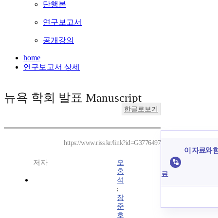
단행본
연구보고서
공개강의
home
연구보고서 상세
뉴욕 학회 발표 Manuscript
한글로보기
https://www.riss.kr/link?id=G3776497
이 자료와 함
저자
오
홍
료
석
;
장
준
호