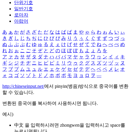
단위기호
일반기호
로마자
아랍어
あ
ぁ
か
が
さ
ざ
た
だ
な
は
ば
ぱ
ま
や
ゃ
ら
わ
ゎ
ん
い
ぃ
き
ぎ
し
じ
ち
ぢ
に
ひ
び
ぴ
み
り
う
ぅ
く
ぐ
す
ず
つ
づ
っ
ぬ
ふ
ぶ
ぷ
む
ゆ
ゅ
る
え
ぇ
け
げ
せ
ぜ
て
で
ね
へ
べ
ぺ
め
れ
お
ぉ
こ
ご
そ
ぞ
と
ど
の
ほ
ぼ
ぽ
も
よ
ょ
ろ
を
ア
ァ
カ
サ
ザ
タ
ダ
ナ
ハ
バ
パ
マ
ヤ
ャ
ラ
ワ
ヮ
ン
イ
ィ
キ
ギ
シ
ジ
チ
ヂ
ニ
ヒ
ビ
ピ
ミ
リ
ウ
ゥ
ク
グ
ス
ズ
ツ
ヅ
ッ
ヌ
フ
ブ
プ
ム
ユ
ュ
ル
エ
ェ
ケ
ゲ
セ
ゼ
テ
デ
ヘ
ベ
ペ
メ
レ
オ
ォ
コ
ゴ
ソ
ゾ
ト
ド
ノ
ホ
ボ
ポ
モ
ヨ
ョ
ロ
ヲ
―
http://chineseinput.net/
에서 pinyin(병음)방식으로 중국어를 변환
할 수 있습니다.
변환된 중국어를 복사하여 사용하시면 됩니다.
예시)
中文 을 입력하시려면
zhongwen
을 입력하시고 space를
누르시면됩니다.