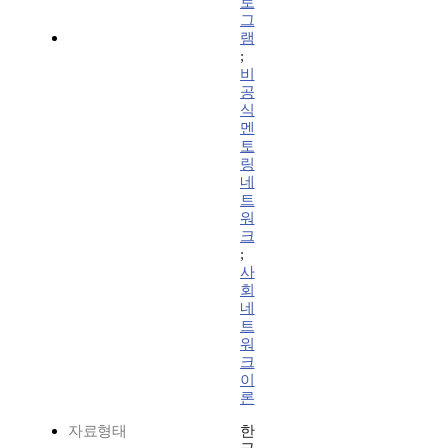
로
그
램
;
비
공
식
멘
토
링
네
트
워
크
;
사
회
네
트
워
크
이
론
자료형태
한