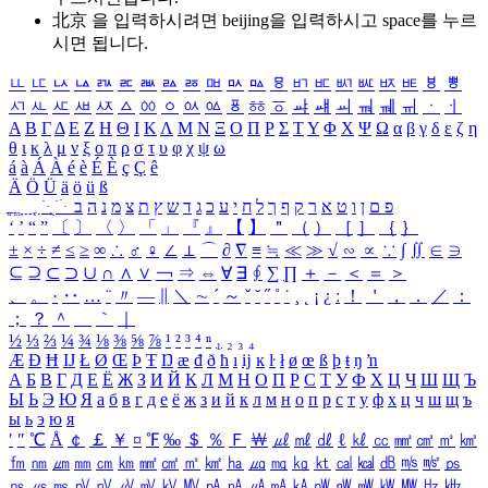
北京 을 입력하시려면
beijing
을 입력하시고 space를 누르
시면 됩니다.
ㅥ
ㅦ
ㅧ
ㅨ
ㅩ
ㅪ
ㅫ
ㅬ
ㅭ
ㅮ
ㅯ
ㅰ
ㅱ
ㅲ
ㅳ
ㅴ
ㅵ
ㅶ
ㅷ
ㅸ
ㅹ
ㅺ
ㅻ
ㅼ
ㅽ
ㅾ
ㅿ
ㆀ
ㆁ
ㆂ
ㆃ
ㆄ
ㆅ
ㆆ
ㆇ
ㆈ
ㆉ
ㆊ
ㆋ
ㆌ
ㆍ
ㆎ
Α
Β
Γ
Δ
Ε
Ζ
Η
Θ
Ι
Κ
Λ
Μ
Ν
Ξ
Ο
Π
Ρ
Σ
Τ
Υ
Φ
Χ
Ψ
Ω
α
β
γ
δ
ε
ζ
η
θ
ι
κ
λ
μ
ν
ξ
ο
π
ρ
σ
τ
υ
φ
χ
ψ
ω
á
à
Á
À
é
è
É
È
ç
Ç
ê
Ä
Ö
Ü
ä
ö
ü
ß
ְ
ֳ
ֲ
ֱ
ָ
ַ
ֵ
ֶ
ִ
ֹ
ּ
ֻ
ׂ
ׁ
ּ
ב
ה
נ
מ
צ
ת
ץ
ש
ד
ג
כ
ע
י
ח
ל
ך
ף
ק
ר
א
ט
ו
ן
ם
פ
‘
’
“
”
〔
〕
〈
〉
「
」
『
』
【
】
＂
（
）
［
］
｛
｝
±
×
÷
≠
≤
≥
∞
∴
♂
♀
∠
⊥
⌒
∂
∇
≡
≒
≪
≫
√
∽
∝
∵
∫
∬
∈
∋
⊆
⊇
⊂
⊃
∪
∩
∧
∨
￢
⇒
⇔
∀
∃
∮
∑
∏
＋
－
＜
＝
＞
、
。
·
‥
…
¨
〃
―
∥
＼
∼
´
～
ˇ
˘
˝
˚
˙
¸
˛
¡
¿
ː
！
＇
，
．
／
：
；
？
＾
＿
｀
｜
½
⅓
⅔
¼
¾
⅛
⅜
⅝
⅞
¹
²
³
⁴
ⁿ
₁
₂
₃
₄
Æ
Ð
Ħ
Ĳ
Ł
Ø
Œ
Þ
Ŧ
Ŋ
æ
đ
ð
ħ
ı
ĳ
ĸ
ŀ
ł
ø
œ
ß
þ
ŧ
ŋ
ŉ
А
Б
В
Г
Д
Е
Ё
Ж
З
И
Й
К
Л
М
Н
О
П
Р
С
Т
У
Ф
Х
Ц
Ч
Ш
Щ
Ъ
Ы
Ь
Э
Ю
Я
а
б
в
г
д
е
ё
ж
з
и
й
к
л
м
н
о
п
р
с
т
у
ф
х
ц
ч
ш
щ
ъ
ы
ь
э
ю
я
′
″
℃
Å
￠
￡
￥
¤
℉
‰
＄
％
Ｆ
￦
㎕
㎖
㎗
ℓ
㎘
㏄
㎣
㎤
㎥
㎦
㎙
㎚
㎛
㎜
㎝
㎞
㎟
㎠
㎡
㎢
㏊
㎍
㎎
㎏
㏏
㎈
㎉
㏈
㎧
㎨
㎰
㎱
㎲
㎳
㎴
㎵
㎶
㎷
㎸
㎹
㎀
㎁
㎂
㎃
㎄
㎺
㎻
㎽
㎾
㎿
㎐
㎑