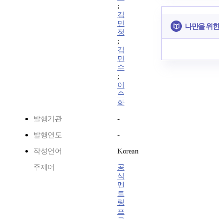
;
김
민
나만을 위한
정
;
김
민
수
;
이
수
화
발행기관
-
발행연도
-
작성언어
Korean
주제어
공
식
멘
토
링
프