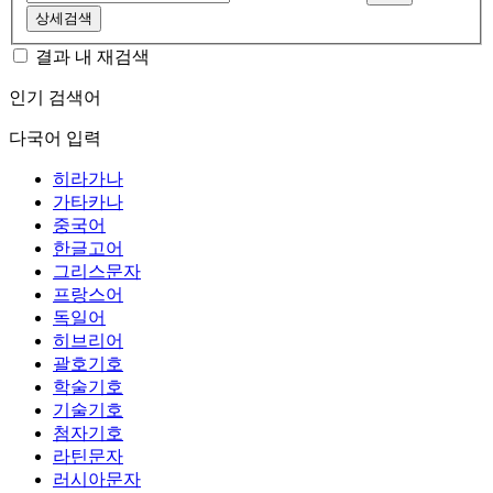
상세검색
결과 내 재검색
인기 검색어
다국어 입력
히라가나
가타카나
중국어
한글고어
그리스문자
프랑스어
독일어
히브리어
괄호기호
학술기호
기술기호
첨자기호
라틴문자
러시아문자