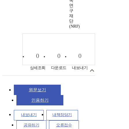
국
연
구
재
단
(NRF)
0
0
0
상세조회
다운로드
내보내기
원문보기
인용하기
내보내기
내책장담기
공유하기
오류접수