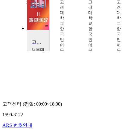
고
고
고
정보원
려
려
려
홍
대
대
대
재
학
학
학
성
교
교
교
한
한
한
국
국
국
언
언
언
고급한국어듣기
어
어
어
남부대
문
문
문
학교
화
화
화
임
학
학
학
태
술
술
술
운
확
확
확
산
산
산
연
연
연
구
구
구
소
소
소
김
타
손
고객센터 (평일: 09:00~18:00)
정
이
다
숙,
라
정,
1599-3122
이
카
이
선
오
영
ARS 번호안내
영
리,
제,
김
신