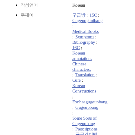
작성언어
Korean
주제어
구급방
;
15C
;
Gugeupganibang
;
Medical Books
;
Symptoms
;
Bibliography
;
16C
;
Korean
annotation.
Chinese
characters.
;
Translation
;
Cure
;
Korean
Constructions
;
Eonhaegugeupbang
;
Gugeupbang
;
Some Sorts of
Gugeupbang
;
Prescriptions
;
구급간이방