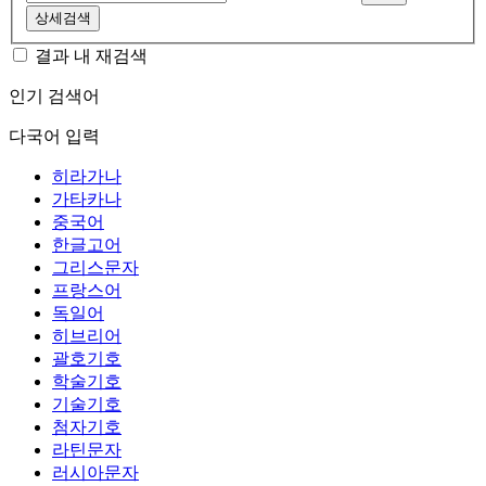
상세검색
결과 내 재검색
인기 검색어
다국어 입력
히라가나
가타카나
중국어
한글고어
그리스문자
프랑스어
독일어
히브리어
괄호기호
학술기호
기술기호
첨자기호
라틴문자
러시아문자