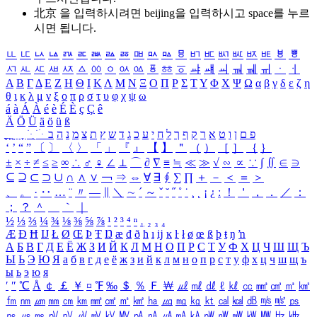
北京 을 입력하시려면
beijing
을 입력하시고 space를 누르
시면 됩니다.
ㅥ
ㅦ
ㅧ
ㅨ
ㅩ
ㅪ
ㅫ
ㅬ
ㅭ
ㅮ
ㅯ
ㅰ
ㅱ
ㅲ
ㅳ
ㅴ
ㅵ
ㅶ
ㅷ
ㅸ
ㅹ
ㅺ
ㅻ
ㅼ
ㅽ
ㅾ
ㅿ
ㆀ
ㆁ
ㆂ
ㆃ
ㆄ
ㆅ
ㆆ
ㆇ
ㆈ
ㆉ
ㆊ
ㆋ
ㆌ
ㆍ
ㆎ
Α
Β
Γ
Δ
Ε
Ζ
Η
Θ
Ι
Κ
Λ
Μ
Ν
Ξ
Ο
Π
Ρ
Σ
Τ
Υ
Φ
Χ
Ψ
Ω
α
β
γ
δ
ε
ζ
η
θ
ι
κ
λ
μ
ν
ξ
ο
π
ρ
σ
τ
υ
φ
χ
ψ
ω
á
à
Á
À
é
è
É
È
ç
Ç
ê
Ä
Ö
Ü
ä
ö
ü
ß
ְ
ֳ
ֲ
ֱ
ָ
ַ
ֵ
ֶ
ִ
ֹ
ּ
ֻ
ׂ
ׁ
ּ
ב
ה
נ
מ
צ
ת
ץ
ש
ד
ג
כ
ע
י
ח
ל
ך
ף
ק
ר
א
ט
ו
ן
ם
פ
‘
’
“
”
〔
〕
〈
〉
「
」
『
』
【
】
＂
（
）
［
］
｛
｝
±
×
÷
≠
≤
≥
∞
∴
♂
♀
∠
⊥
⌒
∂
∇
≡
≒
≪
≫
√
∽
∝
∵
∫
∬
∈
∋
⊆
⊇
⊂
⊃
∪
∩
∧
∨
￢
⇒
⇔
∀
∃
∮
∑
∏
＋
－
＜
＝
＞
、
。
·
‥
…
¨
〃
―
∥
＼
∼
´
～
ˇ
˘
˝
˚
˙
¸
˛
¡
¿
ː
！
＇
，
．
／
：
；
？
＾
＿
｀
｜
½
⅓
⅔
¼
¾
⅛
⅜
⅝
⅞
¹
²
³
⁴
ⁿ
₁
₂
₃
₄
Æ
Ð
Ħ
Ĳ
Ł
Ø
Œ
Þ
Ŧ
Ŋ
æ
đ
ð
ħ
ı
ĳ
ĸ
ŀ
ł
ø
œ
ß
þ
ŧ
ŋ
ŉ
А
Б
В
Г
Д
Е
Ё
Ж
З
И
Й
К
Л
М
Н
О
П
Р
С
Т
У
Ф
Х
Ц
Ч
Ш
Щ
Ъ
Ы
Ь
Э
Ю
Я
а
б
в
г
д
е
ё
ж
з
и
й
к
л
м
н
о
п
р
с
т
у
ф
х
ц
ч
ш
щ
ъ
ы
ь
э
ю
я
′
″
℃
Å
￠
￡
￥
¤
℉
‰
＄
％
Ｆ
￦
㎕
㎖
㎗
ℓ
㎘
㏄
㎣
㎤
㎥
㎦
㎙
㎚
㎛
㎜
㎝
㎞
㎟
㎠
㎡
㎢
㏊
㎍
㎎
㎏
㏏
㎈
㎉
㏈
㎧
㎨
㎰
㎱
㎲
㎳
㎴
㎵
㎶
㎷
㎸
㎹
㎀
㎁
㎂
㎃
㎄
㎺
㎻
㎽
㎾
㎿
㎐
㎑