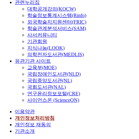
관련누리집
아
우
란,
봉,
대학공개강의(KOCW)
홍
손
학술정보통계시스템(Rinfo)
명
혜
외국학술지지원센터(FRIC)
옥
진
학술관계분석서비스(SAM)
사서커뮤니티
기관회원
지식나눔(LOOK)
의학전자도서관(MEDLIS)
유관기관 사이트
교육부(MOE)
국립장애인도서관(NLD)
국립중앙도서관(NL)
국회도서관(NAL)
연구윤리정보포털(CRE)
사이언스온 (ScienceON)
이용약관
개인정보처리방침
개인정보 재동의
기관소개