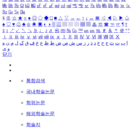
㎒
㎓
㎔
Ω
㏀
㏁
㎊
㎋
㎌
㏖
㏅
㎭
㎮
㎯
㏛
㎩
㎪
㎫
㎬
㏝
㏐
㏓
㏃
㏉
㏜
㏆
§
※
☆
★
○
●
◎
◇
◆
□
■
△
▽
→
←
↑
↓
↔
〓
◁
◀
▷
▶
♤
♠
♡
♥
♧
♣
⊙
◈
▣
◐
◑
▒
▤
▥
▨
▧
▦
▩
♨
☏
☎
☜
☞
¶
†
‡
↕
↗
↙
↖
↘
♭
♩
♪
♬
㉿
㈜
№
㏇
™
㏂
㏘
℡
＃
＆
＊
＠
ª
º
ⅰ
ⅱ
ⅲ
ⅳ
ⅴ
ⅵ
ⅶ
ⅷ
ⅸ
ⅹ
Ⅰ
Ⅱ
Ⅲ
Ⅳ
Ⅴ
Ⅵ
Ⅶ
Ⅷ
Ⅸ
Ⅹ
ا
ب
ت
ث
ج
ح
خ
د
ذ
ر
ز
س
ش
ص
ض
ط
ظ
ع
غ
ف
ق
ک
ل
م
ن
ه
و
ی
닫기
통합검색
국내학술논문
학위논문
해외학술논문
학술지