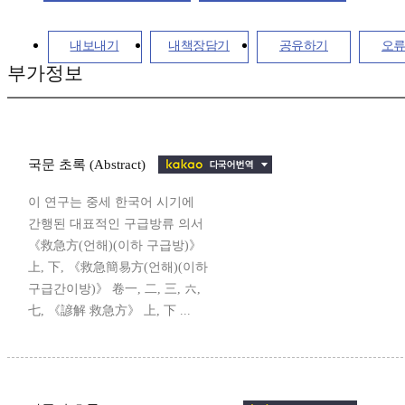
내보내기
내책장담기
공유하기
오
부가정보
국문 초록 (Abstract)
이 연구는 중세 한국어 시기에
간행된 대표적인 구급방류 의서
《救急方(언해)(이하 구급방)》
上, 下, 《救急簡易方(언해)(이하
구급간이방)》 卷一, 二, 三, 六,
七, 《諺解 救急方》 上, 下 ...