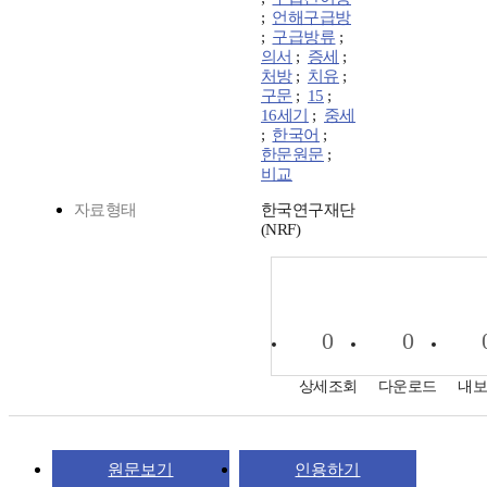
;
언해구급방
;
구급방류
;
의서
;
증세
;
처방
;
치유
;
구문
;
15
;
16세기
;
중세
;
한국어
;
한문원문
;
비교
자료형태
한국연구재단
(NRF)
0
0
상세조회
다운로드
내
원문보기
인용하기