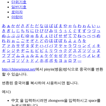
단위기호
일반기호
로마자
아랍어
あ
ぁ
か
が
さ
ざ
た
だ
な
は
ば
ぱ
ま
や
ゃ
ら
わ
ゎ
ん
い
ぃ
き
ぎ
し
じ
ち
ぢ
に
ひ
び
ぴ
み
り
う
ぅ
く
ぐ
す
ず
つ
づ
っ
ぬ
ふ
ぶ
ぷ
む
ゆ
ゅ
る
え
ぇ
け
げ
せ
ぜ
て
で
ね
へ
べ
ぺ
め
れ
お
ぉ
こ
ご
そ
ぞ
と
ど
の
ほ
ぼ
ぽ
も
よ
ょ
ろ
を
ア
ァ
カ
サ
ザ
タ
ダ
ナ
ハ
バ
パ
マ
ヤ
ャ
ラ
ワ
ヮ
ン
イ
ィ
キ
ギ
シ
ジ
チ
ヂ
ニ
ヒ
ビ
ピ
ミ
リ
ウ
ゥ
ク
グ
ス
ズ
ツ
ヅ
ッ
ヌ
フ
ブ
プ
ム
ユ
ュ
ル
エ
ェ
ケ
ゲ
セ
ゼ
テ
デ
ヘ
ベ
ペ
メ
レ
オ
ォ
コ
ゴ
ソ
ゾ
ト
ド
ノ
ホ
ボ
ポ
モ
ヨ
ョ
ロ
ヲ
―
http://chineseinput.net/
에서 pinyin(병음)방식으로 중국어를 변환
할 수 있습니다.
변환된 중국어를 복사하여 사용하시면 됩니다.
예시)
中文 을 입력하시려면
zhongwen
을 입력하시고 space를
누르시면됩니다.