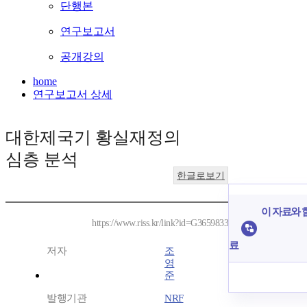
단행본
연구보고서
공개강의
home
연구보고서 상세
대한제국기 황실재정의
심층 분석
한글로보기
이 자료와 함
https://www.riss.kr/link?id=G3659833
료
저자
조
영
준
발행기관
NRF