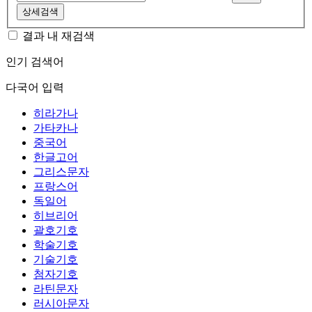
상세검색
결과 내 재검색
인기 검색어
다국어 입력
히라가나
가타카나
중국어
한글고어
그리스문자
프랑스어
독일어
히브리어
괄호기호
학술기호
기술기호
첨자기호
라틴문자
러시아문자