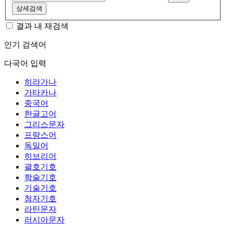
상세검색
결과 내 재검색
인기 검색어
다국어 입력
히라가나
가타카나
중국어
한글고어
그리스문자
프랑스어
독일어
히브리어
괄호기호
학술기호
기술기호
첨자기호
라틴문자
러시아문자