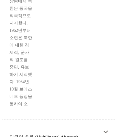
상황에서 북
한은 중국을
적극적으로
지지했다.
1962년부터
소련은 북한
에 대한 경
제적, 군사
적 원조를
중단, 유보
하기 시작했
다. 1964년
10월 브레즈
네프 등장을
통하여 소...