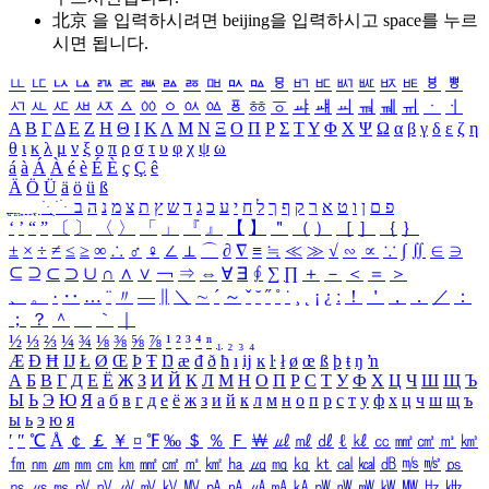
北京 을 입력하시려면
beijing
을 입력하시고 space를 누르
시면 됩니다.
ㅥ
ㅦ
ㅧ
ㅨ
ㅩ
ㅪ
ㅫ
ㅬ
ㅭ
ㅮ
ㅯ
ㅰ
ㅱ
ㅲ
ㅳ
ㅴ
ㅵ
ㅶ
ㅷ
ㅸ
ㅹ
ㅺ
ㅻ
ㅼ
ㅽ
ㅾ
ㅿ
ㆀ
ㆁ
ㆂ
ㆃ
ㆄ
ㆅ
ㆆ
ㆇ
ㆈ
ㆉ
ㆊ
ㆋ
ㆌ
ㆍ
ㆎ
Α
Β
Γ
Δ
Ε
Ζ
Η
Θ
Ι
Κ
Λ
Μ
Ν
Ξ
Ο
Π
Ρ
Σ
Τ
Υ
Φ
Χ
Ψ
Ω
α
β
γ
δ
ε
ζ
η
θ
ι
κ
λ
μ
ν
ξ
ο
π
ρ
σ
τ
υ
φ
χ
ψ
ω
á
à
Á
À
é
è
É
È
ç
Ç
ê
Ä
Ö
Ü
ä
ö
ü
ß
ְ
ֳ
ֲ
ֱ
ָ
ַ
ֵ
ֶ
ִ
ֹ
ּ
ֻ
ׂ
ׁ
ּ
ב
ה
נ
מ
צ
ת
ץ
ש
ד
ג
כ
ע
י
ח
ל
ך
ף
ק
ר
א
ט
ו
ן
ם
פ
‘
’
“
”
〔
〕
〈
〉
「
」
『
』
【
】
＂
（
）
［
］
｛
｝
±
×
÷
≠
≤
≥
∞
∴
♂
♀
∠
⊥
⌒
∂
∇
≡
≒
≪
≫
√
∽
∝
∵
∫
∬
∈
∋
⊆
⊇
⊂
⊃
∪
∩
∧
∨
￢
⇒
⇔
∀
∃
∮
∑
∏
＋
－
＜
＝
＞
、
。
·
‥
…
¨
〃
―
∥
＼
∼
´
～
ˇ
˘
˝
˚
˙
¸
˛
¡
¿
ː
！
＇
，
．
／
：
；
？
＾
＿
｀
｜
½
⅓
⅔
¼
¾
⅛
⅜
⅝
⅞
¹
²
³
⁴
ⁿ
₁
₂
₃
₄
Æ
Ð
Ħ
Ĳ
Ł
Ø
Œ
Þ
Ŧ
Ŋ
æ
đ
ð
ħ
ı
ĳ
ĸ
ŀ
ł
ø
œ
ß
þ
ŧ
ŋ
ŉ
А
Б
В
Г
Д
Е
Ё
Ж
З
И
Й
К
Л
М
Н
О
П
Р
С
Т
У
Ф
Х
Ц
Ч
Ш
Щ
Ъ
Ы
Ь
Э
Ю
Я
а
б
в
г
д
е
ё
ж
з
и
й
к
л
м
н
о
п
р
с
т
у
ф
х
ц
ч
ш
щ
ъ
ы
ь
э
ю
я
′
″
℃
Å
￠
￡
￥
¤
℉
‰
＄
％
Ｆ
￦
㎕
㎖
㎗
ℓ
㎘
㏄
㎣
㎤
㎥
㎦
㎙
㎚
㎛
㎜
㎝
㎞
㎟
㎠
㎡
㎢
㏊
㎍
㎎
㎏
㏏
㎈
㎉
㏈
㎧
㎨
㎰
㎱
㎲
㎳
㎴
㎵
㎶
㎷
㎸
㎹
㎀
㎁
㎂
㎃
㎄
㎺
㎻
㎽
㎾
㎿
㎐
㎑