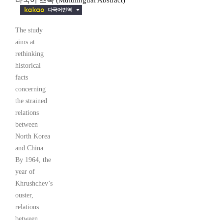
다국어 초록 (Multilingual Abstract)
The study
aims at
rethinking
historical
facts
concerning
the strained
relations
between
North Korea
and China.
By 1964, the
year of
Khrushchev’s
ouster,
relations
between