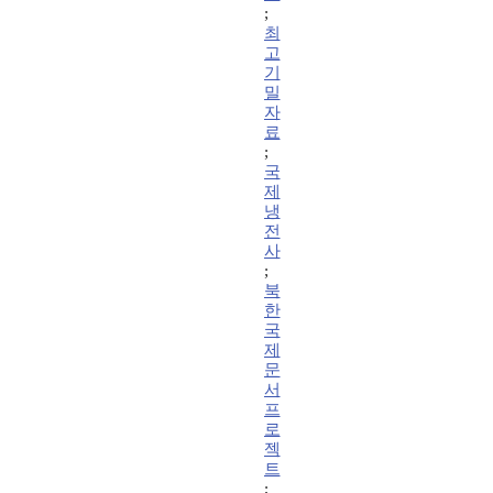
;
최
고
기
밀
자
료
;
국
제
냉
전
사
;
북
한
국
제
문
서
프
로
젝
트
;