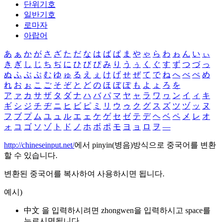
단위기호
일반기호
로마자
아랍어
あ
ぁ
か
が
さ
ざ
た
だ
な
は
ば
ぱ
ま
や
ゃ
ら
わ
ゎ
ん
い
ぃ
き
ぎ
し
じ
ち
ぢ
に
ひ
び
ぴ
み
り
う
ぅ
く
ぐ
す
ず
つ
づ
っ
ぬ
ふ
ぶ
ぷ
む
ゆ
ゅ
る
え
ぇ
け
げ
せ
ぜ
て
で
ね
へ
べ
ぺ
め
れ
お
ぉ
こ
ご
そ
ぞ
と
ど
の
ほ
ぼ
ぽ
も
よ
ょ
ろ
を
ア
ァ
カ
サ
ザ
タ
ダ
ナ
ハ
バ
パ
マ
ヤ
ャ
ラ
ワ
ヮ
ン
イ
ィ
キ
ギ
シ
ジ
チ
ヂ
ニ
ヒ
ビ
ピ
ミ
リ
ウ
ゥ
ク
グ
ス
ズ
ツ
ヅ
ッ
ヌ
フ
ブ
プ
ム
ユ
ュ
ル
エ
ェ
ケ
ゲ
セ
ゼ
テ
デ
ヘ
ベ
ペ
メ
レ
オ
ォ
コ
ゴ
ソ
ゾ
ト
ド
ノ
ホ
ボ
ポ
モ
ヨ
ョ
ロ
ヲ
―
http://chineseinput.net/
에서 pinyin(병음)방식으로 중국어를 변환
할 수 있습니다.
변환된 중국어를 복사하여 사용하시면 됩니다.
예시)
中文 을 입력하시려면
zhongwen
을 입력하시고 space를
누르시면됩니다.