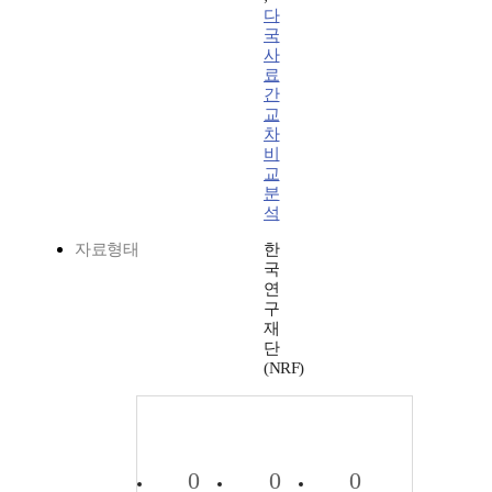
다
국
사
료
간
교
차
비
교
분
석
자료형태
한
국
연
구
재
단
(NRF)
0
0
0