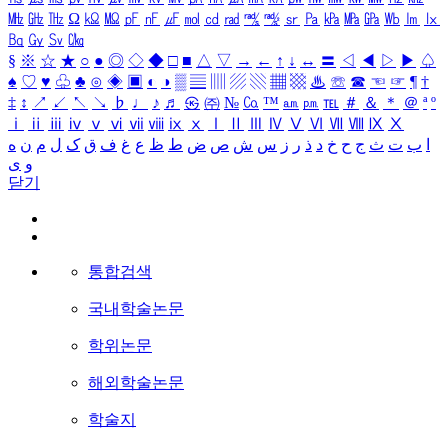
㎒
㎓
㎔
Ω
㏀
㏁
㎊
㎋
㎌
㏖
㏅
㎭
㎮
㎯
㏛
㎩
㎪
㎫
㎬
㏝
㏐
㏓
㏃
㏉
㏜
㏆
§
※
☆
★
○
●
◎
◇
◆
□
■
△
▽
→
←
↑
↓
↔
〓
◁
◀
▷
▶
♤
♠
♡
♥
♧
♣
⊙
◈
▣
◐
◑
▒
▤
▥
▨
▧
▦
▩
♨
☏
☎
☜
☞
¶
†
‡
↕
↗
↙
↖
↘
♭
♩
♪
♬
㉿
㈜
№
㏇
™
㏂
㏘
℡
＃
＆
＊
＠
ª
º
ⅰ
ⅱ
ⅲ
ⅳ
ⅴ
ⅵ
ⅶ
ⅷ
ⅸ
ⅹ
Ⅰ
Ⅱ
Ⅲ
Ⅳ
Ⅴ
Ⅵ
Ⅶ
Ⅷ
Ⅸ
Ⅹ
ا
ب
ت
ث
ج
ح
خ
د
ذ
ر
ز
س
ش
ص
ض
ط
ظ
ع
غ
ف
ق
ک
ل
م
ن
ه
و
ی
닫기
통합검색
국내학술논문
학위논문
해외학술논문
학술지