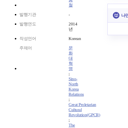
종
철
발행기관
-
나만
발행연도
2014
년
작성언어
Korean
주제어
문
화
대
혁
명
;
Sino-
North
Korea
Relations
;
Great Proletarian
Cultural
Revolution(GPCR)
;
The