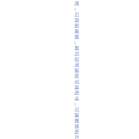
계
;
긴
장
된
동
맹
;
헝
가
리
국
립
문
서
보
관
소
;
기
밀
해
제
문
건