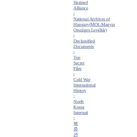
Strained
Alliance
;
National Archives of
Hungary(MOL:Magyar
Országos Levéltár)
;
Declassified
Documents
;
Top
Secret
Files
;
Cold War
International
History
;
North
Korea
Internati
;
북
중
관