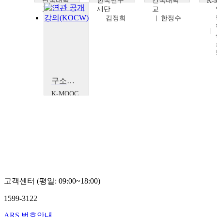
단국대학
한국연구
건국대학
K-
교
재단
교
문철영
김정희
한정수
구소련에서의 고려인 사회 형성과 발전
K-MOOC
인하대
학교 K
학술확
산연구
소 성
동기
고객센터 (평일: 09:00~18:00)
1599-3122
ARS 번호안내