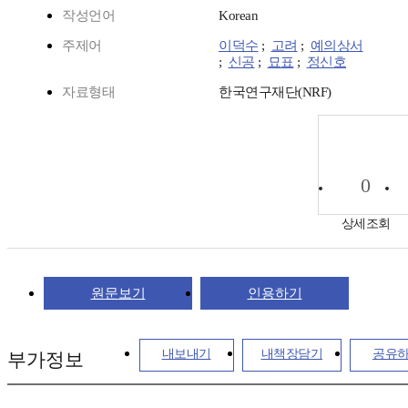
작성언어
Korean
주제어
이덕수
;
고려
;
예의상서
;
신공
;
묘표
;
정신호
자료형태
한국연구재단(NRF)
0
상세조회
원문보기
인용하기
내보내기
내책장담기
공유
부가정보