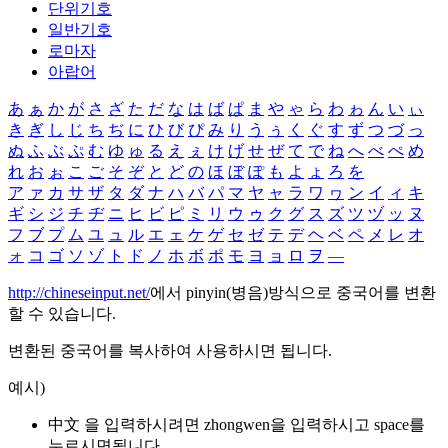
단위기호
일반기호
로마자
아랍어
あ
ぁ
か
が
さ
ざ
た
だ
な
は
ば
ぱ
ま
や
ゃ
ら
わ
ゎ
ん
い
ぃ
き
ぎ
し
じ
ち
ぢ
に
ひ
び
ぴ
み
り
う
ぅ
く
ぐ
す
ず
つ
づ
っ
ぬ
ふ
ぶ
ぷ
む
ゆ
ゅ
る
え
ぇ
け
げ
せ
ぜ
て
で
ね
へ
べ
ぺ
め
れ
お
ぉ
こ
ご
そ
ぞ
と
ど
の
ほ
ぼ
ぽ
も
よ
ょ
ろ
を
ア
ァ
カ
サ
ザ
タ
ダ
ナ
ハ
バ
パ
マ
ヤ
ャ
ラ
ワ
ヮ
ン
イ
ィ
キ
ギ
シ
ジ
チ
ヂ
ニ
ヒ
ビ
ピ
ミ
リ
ウ
ゥ
ク
グ
ス
ズ
ツ
ヅ
ッ
ヌ
フ
ブ
プ
ム
ユ
ュ
ル
エ
ェ
ケ
ゲ
セ
ゼ
テ
デ
ヘ
ベ
ペ
メ
レ
オ
ォ
コ
ゴ
ソ
ゾ
ト
ド
ノ
ホ
ボ
ポ
モ
ヨ
ョ
ロ
ヲ
―
http://chineseinput.net/
에서 pinyin(병음)방식으로 중국어를 변환
할 수 있습니다.
변환된 중국어를 복사하여 사용하시면 됩니다.
예시)
中文 을 입력하시려면
zhongwen
을 입력하시고 space를
누르시면됩니다.