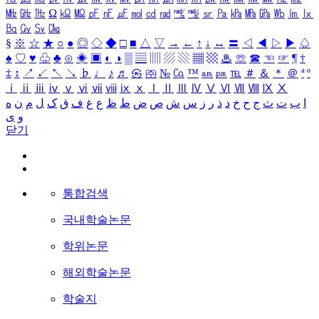
㎒
㎓
㎔
Ω
㏀
㏁
㎊
㎋
㎌
㏖
㏅
㎭
㎮
㎯
㏛
㎩
㎪
㎫
㎬
㏝
㏐
㏓
㏃
㏉
㏜
㏆
§
※
☆
★
○
●
◎
◇
◆
□
■
△
▽
→
←
↑
↓
↔
〓
◁
◀
▷
▶
♤
♠
♡
♥
♧
♣
⊙
◈
▣
◐
◑
▒
▤
▥
▨
▧
▦
▩
♨
☏
☎
☜
☞
¶
†
‡
↕
↗
↙
↖
↘
♭
♩
♪
♬
㉿
㈜
№
㏇
™
㏂
㏘
℡
＃
＆
＊
＠
ª
º
ⅰ
ⅱ
ⅲ
ⅳ
ⅴ
ⅵ
ⅶ
ⅷ
ⅸ
ⅹ
Ⅰ
Ⅱ
Ⅲ
Ⅳ
Ⅴ
Ⅵ
Ⅶ
Ⅷ
Ⅸ
Ⅹ
ا
ب
ت
ث
ج
ح
خ
د
ذ
ر
ز
س
ش
ص
ض
ط
ظ
ع
غ
ف
ق
ک
ل
م
ن
ه
و
ی
닫기
통합검색
국내학술논문
학위논문
해외학술논문
학술지