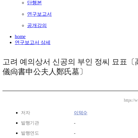
단행본
연구보고서
공개강의
home
연구보고서 상세
고려 예의상서 신공의 부인 정씨 묘표
儀尙書申公夫人鄭氏墓〕
https://
저자
이덕수
발행기관
-
발행연도
-