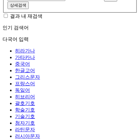
상세검색
결과 내 재검색
인기 검색어
다국어 입력
히라가나
가타카나
중국어
한글고어
그리스문자
프랑스어
독일어
히브리어
괄호기호
학술기호
기술기호
첨자기호
라틴문자
러시아문자