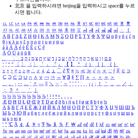
北京 을 입력하시려면
beijing
을 입력하시고 space를 누르
시면 됩니다.
ㅥ
ㅦ
ㅧ
ㅨ
ㅩ
ㅪ
ㅫ
ㅬ
ㅭ
ㅮ
ㅯ
ㅰ
ㅱ
ㅲ
ㅳ
ㅴ
ㅵ
ㅶ
ㅷ
ㅸ
ㅹ
ㅺ
ㅻ
ㅼ
ㅽ
ㅾ
ㅿ
ㆀ
ㆁ
ㆂ
ㆃ
ㆄ
ㆅ
ㆆ
ㆇ
ㆈ
ㆉ
ㆊ
ㆋ
ㆌ
ㆍ
ㆎ
Α
Β
Γ
Δ
Ε
Ζ
Η
Θ
Ι
Κ
Λ
Μ
Ν
Ξ
Ο
Π
Ρ
Σ
Τ
Υ
Φ
Χ
Ψ
Ω
α
β
γ
δ
ε
ζ
η
θ
ι
κ
λ
μ
ν
ξ
ο
π
ρ
σ
τ
υ
φ
χ
ψ
ω
á
à
Á
À
é
è
É
È
ç
Ç
ê
Ä
Ö
Ü
ä
ö
ü
ß
ְ
ֳ
ֲ
ֱ
ָ
ַ
ֵ
ֶ
ִ
ֹ
ּ
ֻ
ׂ
ׁ
ּ
ב
ה
נ
מ
צ
ת
ץ
ש
ד
ג
כ
ע
י
ח
ל
ך
ף
ק
ר
א
ט
ו
ן
ם
פ
‘
’
“
”
〔
〕
〈
〉
「
」
『
』
【
】
＂
（
）
［
］
｛
｝
±
×
÷
≠
≤
≥
∞
∴
♂
♀
∠
⊥
⌒
∂
∇
≡
≒
≪
≫
√
∽
∝
∵
∫
∬
∈
∋
⊆
⊇
⊂
⊃
∪
∩
∧
∨
￢
⇒
⇔
∀
∃
∮
∑
∏
＋
－
＜
＝
＞
、
。
·
‥
…
¨
〃
―
∥
＼
∼
´
～
ˇ
˘
˝
˚
˙
¸
˛
¡
¿
ː
！
＇
，
．
／
：
；
？
＾
＿
｀
｜
½
⅓
⅔
¼
¾
⅛
⅜
⅝
⅞
¹
²
³
⁴
ⁿ
₁
₂
₃
₄
Æ
Ð
Ħ
Ĳ
Ł
Ø
Œ
Þ
Ŧ
Ŋ
æ
đ
ð
ħ
ı
ĳ
ĸ
ŀ
ł
ø
œ
ß
þ
ŧ
ŋ
ŉ
А
Б
В
Г
Д
Е
Ё
Ж
З
И
Й
К
Л
М
Н
О
П
Р
С
Т
У
Ф
Х
Ц
Ч
Ш
Щ
Ъ
Ы
Ь
Э
Ю
Я
а
б
в
г
д
е
ё
ж
з
и
й
к
л
м
н
о
п
р
с
т
у
ф
х
ц
ч
ш
щ
ъ
ы
ь
э
ю
я
′
″
℃
Å
￠
￡
￥
¤
℉
‰
＄
％
Ｆ
￦
㎕
㎖
㎗
ℓ
㎘
㏄
㎣
㎤
㎥
㎦
㎙
㎚
㎛
㎜
㎝
㎞
㎟
㎠
㎡
㎢
㏊
㎍
㎎
㎏
㏏
㎈
㎉
㏈
㎧
㎨
㎰
㎱
㎲
㎳
㎴
㎵
㎶
㎷
㎸
㎹
㎀
㎁
㎂
㎃
㎄
㎺
㎻
㎽
㎾
㎿
㎐
㎑