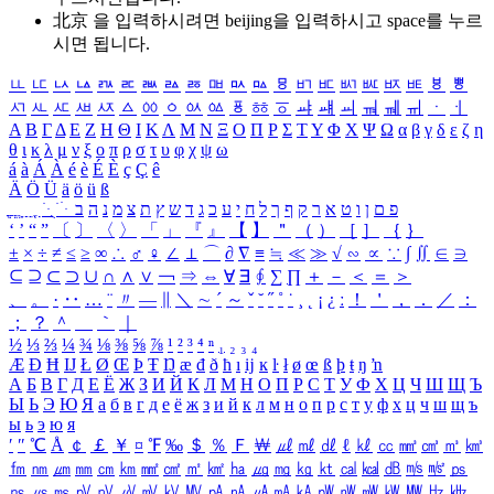
北京 을 입력하시려면
beijing
을 입력하시고 space를 누르
시면 됩니다.
ㅥ
ㅦ
ㅧ
ㅨ
ㅩ
ㅪ
ㅫ
ㅬ
ㅭ
ㅮ
ㅯ
ㅰ
ㅱ
ㅲ
ㅳ
ㅴ
ㅵ
ㅶ
ㅷ
ㅸ
ㅹ
ㅺ
ㅻ
ㅼ
ㅽ
ㅾ
ㅿ
ㆀ
ㆁ
ㆂ
ㆃ
ㆄ
ㆅ
ㆆ
ㆇ
ㆈ
ㆉ
ㆊ
ㆋ
ㆌ
ㆍ
ㆎ
Α
Β
Γ
Δ
Ε
Ζ
Η
Θ
Ι
Κ
Λ
Μ
Ν
Ξ
Ο
Π
Ρ
Σ
Τ
Υ
Φ
Χ
Ψ
Ω
α
β
γ
δ
ε
ζ
η
θ
ι
κ
λ
μ
ν
ξ
ο
π
ρ
σ
τ
υ
φ
χ
ψ
ω
á
à
Á
À
é
è
É
È
ç
Ç
ê
Ä
Ö
Ü
ä
ö
ü
ß
ְ
ֳ
ֲ
ֱ
ָ
ַ
ֵ
ֶ
ִ
ֹ
ּ
ֻ
ׂ
ׁ
ּ
ב
ה
נ
מ
צ
ת
ץ
ש
ד
ג
כ
ע
י
ח
ל
ך
ף
ק
ר
א
ט
ו
ן
ם
פ
‘
’
“
”
〔
〕
〈
〉
「
」
『
』
【
】
＂
（
）
［
］
｛
｝
±
×
÷
≠
≤
≥
∞
∴
♂
♀
∠
⊥
⌒
∂
∇
≡
≒
≪
≫
√
∽
∝
∵
∫
∬
∈
∋
⊆
⊇
⊂
⊃
∪
∩
∧
∨
￢
⇒
⇔
∀
∃
∮
∑
∏
＋
－
＜
＝
＞
、
。
·
‥
…
¨
〃
―
∥
＼
∼
´
～
ˇ
˘
˝
˚
˙
¸
˛
¡
¿
ː
！
＇
，
．
／
：
；
？
＾
＿
｀
｜
½
⅓
⅔
¼
¾
⅛
⅜
⅝
⅞
¹
²
³
⁴
ⁿ
₁
₂
₃
₄
Æ
Ð
Ħ
Ĳ
Ł
Ø
Œ
Þ
Ŧ
Ŋ
æ
đ
ð
ħ
ı
ĳ
ĸ
ŀ
ł
ø
œ
ß
þ
ŧ
ŋ
ŉ
А
Б
В
Г
Д
Е
Ё
Ж
З
И
Й
К
Л
М
Н
О
П
Р
С
Т
У
Ф
Х
Ц
Ч
Ш
Щ
Ъ
Ы
Ь
Э
Ю
Я
а
б
в
г
д
е
ё
ж
з
и
й
к
л
м
н
о
п
р
с
т
у
ф
х
ц
ч
ш
щ
ъ
ы
ь
э
ю
я
′
″
℃
Å
￠
￡
￥
¤
℉
‰
＄
％
Ｆ
￦
㎕
㎖
㎗
ℓ
㎘
㏄
㎣
㎤
㎥
㎦
㎙
㎚
㎛
㎜
㎝
㎞
㎟
㎠
㎡
㎢
㏊
㎍
㎎
㎏
㏏
㎈
㎉
㏈
㎧
㎨
㎰
㎱
㎲
㎳
㎴
㎵
㎶
㎷
㎸
㎹
㎀
㎁
㎂
㎃
㎄
㎺
㎻
㎽
㎾
㎿
㎐
㎑