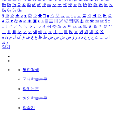
㎒
㎓
㎔
Ω
㏀
㏁
㎊
㎋
㎌
㏖
㏅
㎭
㎮
㎯
㏛
㎩
㎪
㎫
㎬
㏝
㏐
㏓
㏃
㏉
㏜
㏆
§
※
☆
★
○
●
◎
◇
◆
□
■
△
▽
→
←
↑
↓
↔
〓
◁
◀
▷
▶
♤
♠
♡
♥
♧
♣
⊙
◈
▣
◐
◑
▒
▤
▥
▨
▧
▦
▩
♨
☏
☎
☜
☞
¶
†
‡
↕
↗
↙
↖
↘
♭
♩
♪
♬
㉿
㈜
№
㏇
™
㏂
㏘
℡
＃
＆
＊
＠
ª
º
ⅰ
ⅱ
ⅲ
ⅳ
ⅴ
ⅵ
ⅶ
ⅷ
ⅸ
ⅹ
Ⅰ
Ⅱ
Ⅲ
Ⅳ
Ⅴ
Ⅵ
Ⅶ
Ⅷ
Ⅸ
Ⅹ
ا
ب
ت
ث
ج
ح
خ
د
ذ
ر
ز
س
ش
ص
ض
ط
ظ
ع
غ
ف
ق
ک
ل
م
ن
ه
و
ی
닫기
통합검색
국내학술논문
학위논문
해외학술논문
학술지