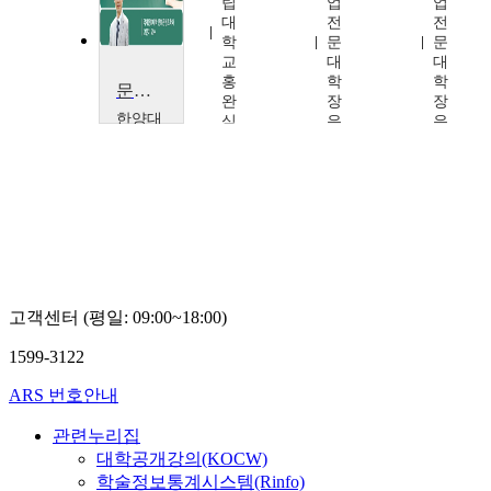
립
업
업
근
대
전
전
학
문
문
교
대
대
홍
학
학
문화콘텐츠창작소재개발론
완
장
장
한양대
식
은
은
학교
석
석
고
운
기
고객센터 (평일: 09:00~18:00)
1599-3122
ARS 번호안내
관련누리집
대학공개강의(KOCW)
학술정보통계시스템(Rinfo)