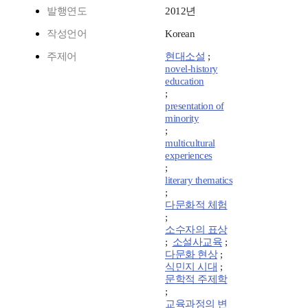
발행연도
2012년
작성언어
Korean
주제어
현대소설
;
novel-history
education
;
presentation of
minority
;
multicultural
experiences
;
literary thematics
;
다문화적 체험
;
소수자의 표상
;
소설사교육
;
다문화 현상
;
식민지 시대
;
문학적 주제학
;
교육과정의 변