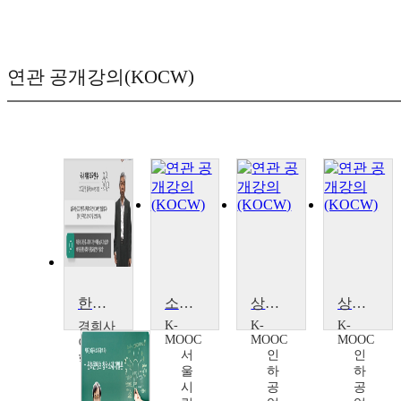
연관 공개강의(KOCW)
한국사회의 다문화 현상 이해
소재가 빚어내는 문명의 화음
상징디자인의 이해[Understanding of Symbolic Design]
상징디자인의 이해
K-
K-
K-
경희사
MOOC
MOOC
MOOC
이버대
서
인
인
학교
울
하
하
임
시
공
공
정