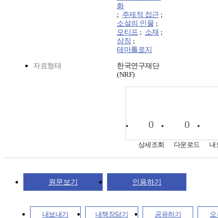
화
;
주제적 접근
;
소설의 인물
;
모티프
;
소재
;
상징
;
테마톨로지
자료형태
한국연구재단
(NRF)
0
0
상세조회
다운로드
내
원문보기
인용하기
내보내기
내책장담기
공유하기
오