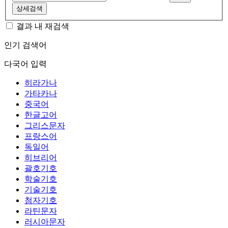
상세검색
결과 내 재검색
인기 검색어
다국어 입력
히라가나
가타카나
중국어
한글고어
그리스문자
프랑스어
독일어
히브리어
괄호기호
학술기호
기술기호
첨자기호
라틴문자
러시아문자