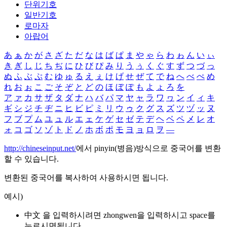
단위기호
일반기호
로마자
아랍어
あ
ぁ
か
が
さ
ざ
た
だ
な
は
ば
ぱ
ま
や
ゃ
ら
わ
ゎ
ん
い
ぃ
き
ぎ
し
じ
ち
ぢ
に
ひ
び
ぴ
み
り
う
ぅ
く
ぐ
す
ず
つ
づ
っ
ぬ
ふ
ぶ
ぷ
む
ゆ
ゅ
る
え
ぇ
け
げ
せ
ぜ
て
で
ね
へ
べ
ぺ
め
れ
お
ぉ
こ
ご
そ
ぞ
と
ど
の
ほ
ぼ
ぽ
も
よ
ょ
ろ
を
ア
ァ
カ
サ
ザ
タ
ダ
ナ
ハ
バ
パ
マ
ヤ
ャ
ラ
ワ
ヮ
ン
イ
ィ
キ
ギ
シ
ジ
チ
ヂ
ニ
ヒ
ビ
ピ
ミ
リ
ウ
ゥ
ク
グ
ス
ズ
ツ
ヅ
ッ
ヌ
フ
ブ
プ
ム
ユ
ュ
ル
エ
ェ
ケ
ゲ
セ
ゼ
テ
デ
ヘ
ベ
ペ
メ
レ
オ
ォ
コ
ゴ
ソ
ゾ
ト
ド
ノ
ホ
ボ
ポ
モ
ヨ
ョ
ロ
ヲ
―
http://chineseinput.net/
에서 pinyin(병음)방식으로 중국어를 변환
할 수 있습니다.
변환된 중국어를 복사하여 사용하시면 됩니다.
예시)
中文 을 입력하시려면
zhongwen
을 입력하시고 space를
누르시면됩니다.