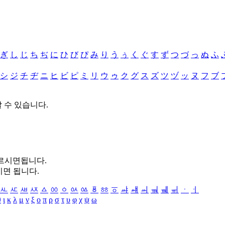
ぎ
し
じ
ち
ぢ
に
ひ
び
ぴ
み
り
う
ぅ
く
ぐ
す
ず
つ
づ
っ
ぬ
ふ
シ
ジ
チ
ヂ
ニ
ヒ
ビ
ピ
ミ
リ
ウ
ゥ
ク
グ
ス
ズ
ツ
ヅ
ッ
ヌ
フ
ブ
할 수 있습니다.
누르시면됩니다.
시면 됩니다.
ㅻ
ㅼ
ㅽ
ㅾ
ㅿ
ㆀ
ㆁ
ㆂ
ㆃ
ㆄ
ㆅ
ㆆ
ㆇ
ㆈ
ㆉ
ㆊ
ㆋ
ㆌ
ㆍ
ㆎ
θ
ι
κ
λ
μ
ν
ξ
ο
π
ρ
σ
τ
υ
φ
χ
ψ
ω