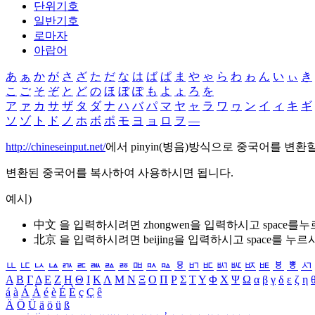
단위기호
일반기호
로마자
아랍어
あ
ぁ
か
が
さ
ざ
た
だ
な
は
ば
ぱ
ま
や
ゃ
ら
わ
ゎ
ん
い
ぃ
き
こ
ご
そ
ぞ
と
ど
の
ほ
ぼ
ぽ
も
よ
ょ
ろ
を
ア
ァ
カ
サ
ザ
タ
ダ
ナ
ハ
バ
パ
マ
ヤ
ャ
ラ
ワ
ヮ
ン
イ
ィ
キ
ギ
ソ
ゾ
ト
ド
ノ
ホ
ボ
ポ
モ
ヨ
ョ
ロ
ヲ
―
http://chineseinput.net/
에서 pinyin(병음)방식으로 중국어를 변환
변환된 중국어를 복사하여 사용하시면 됩니다.
예시)
中文 을 입력하시려면
zhongwen
을 입력하시고 space를
北京 을 입력하시려면
beijing
을 입력하시고 space를 누르
ㅥ
ㅦ
ㅧ
ㅨ
ㅩ
ㅪ
ㅫ
ㅬ
ㅭ
ㅮ
ㅯ
ㅰ
ㅱ
ㅲ
ㅳ
ㅴ
ㅵ
ㅶ
ㅷ
ㅸ
ㅹ
ㅺ
Α
Β
Γ
Δ
Ε
Ζ
Η
Θ
Ι
Κ
Λ
Μ
Ν
Ξ
Ο
Π
Ρ
Σ
Τ
Υ
Φ
Χ
Ψ
Ω
α
β
γ
δ
ε
ζ
η
á
à
Á
À
é
è
É
È
ç
Ç
ê
Ä
Ö
Ü
ä
ö
ü
ß