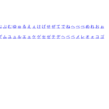
ぶ
ぷ
む
ゆ
ゅ
る
え
ぇ
け
げ
せ
ぜ
て
で
ね
へ
べ
ぺ
め
れ
お
ぉ
プ
ム
ユ
ュ
ル
エ
ェ
ケ
ゲ
セ
ゼ
テ
デ
ヘ
ベ
ペ
メ
レ
オ
ォ
コ
ゴ