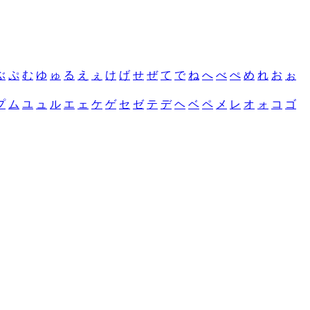
ぶ
ぷ
む
ゆ
ゅ
る
え
ぇ
け
げ
せ
ぜ
て
で
ね
へ
べ
ぺ
め
れ
お
ぉ
プ
ム
ユ
ュ
ル
エ
ェ
ケ
ゲ
セ
ゼ
テ
デ
ヘ
ベ
ペ
メ
レ
オ
ォ
コ
ゴ