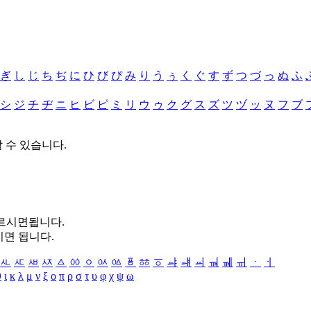
ぎ
し
じ
ち
ぢ
に
ひ
び
ぴ
み
り
う
ぅ
く
ぐ
す
ず
つ
づ
っ
ぬ
ふ
シ
ジ
チ
ヂ
ニ
ヒ
ビ
ピ
ミ
リ
ウ
ゥ
ク
グ
ス
ズ
ツ
ヅ
ッ
ヌ
フ
ブ
할 수 있습니다.
누르시면됩니다.
시면 됩니다.
ㅻ
ㅼ
ㅽ
ㅾ
ㅿ
ㆀ
ㆁ
ㆂ
ㆃ
ㆄ
ㆅ
ㆆ
ㆇ
ㆈ
ㆉ
ㆊ
ㆋ
ㆌ
ㆍ
ㆎ
θ
ι
κ
λ
μ
ν
ξ
ο
π
ρ
σ
τ
υ
φ
χ
ψ
ω