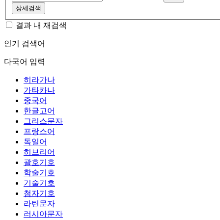
상세검색
결과 내 재검색
인기 검색어
다국어 입력
히라가나
가타카나
중국어
한글고어
그리스문자
프랑스어
독일어
히브리어
괄호기호
학술기호
기술기호
첨자기호
라틴문자
러시아문자