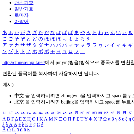
단위기호
일반기호
로마자
아랍어
あ
ぁ
か
が
さ
ざ
た
だ
な
は
ば
ぱ
ま
や
ゃ
ら
わ
ゎ
ん
い
ぃ
き
こ
ご
そ
ぞ
と
ど
の
ほ
ぼ
ぽ
も
よ
ょ
ろ
を
ア
ァ
カ
サ
ザ
タ
ダ
ナ
ハ
バ
パ
マ
ヤ
ャ
ラ
ワ
ヮ
ン
イ
ィ
キ
ギ
ソ
ゾ
ト
ド
ノ
ホ
ボ
ポ
モ
ヨ
ョ
ロ
ヲ
―
http://chineseinput.net/
에서 pinyin(병음)방식으로 중국어를 변환
변환된 중국어를 복사하여 사용하시면 됩니다.
예시)
中文 을 입력하시려면
zhongwen
을 입력하시고 space를
北京 을 입력하시려면
beijing
을 입력하시고 space를 누르
ㅥ
ㅦ
ㅧ
ㅨ
ㅩ
ㅪ
ㅫ
ㅬ
ㅭ
ㅮ
ㅯ
ㅰ
ㅱ
ㅲ
ㅳ
ㅴ
ㅵ
ㅶ
ㅷ
ㅸ
ㅹ
ㅺ
Α
Β
Γ
Δ
Ε
Ζ
Η
Θ
Ι
Κ
Λ
Μ
Ν
Ξ
Ο
Π
Ρ
Σ
Τ
Υ
Φ
Χ
Ψ
Ω
α
β
γ
δ
ε
ζ
η
á
à
Á
À
é
è
É
È
ç
Ç
ê
Ä
Ö
Ü
ä
ö
ü
ß