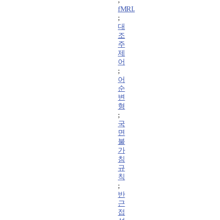
;
fMRI.
;
대
조
주
제
어
;
어
순
변
형
;
국
면
불
가
침
규
칙
;
반
근
접