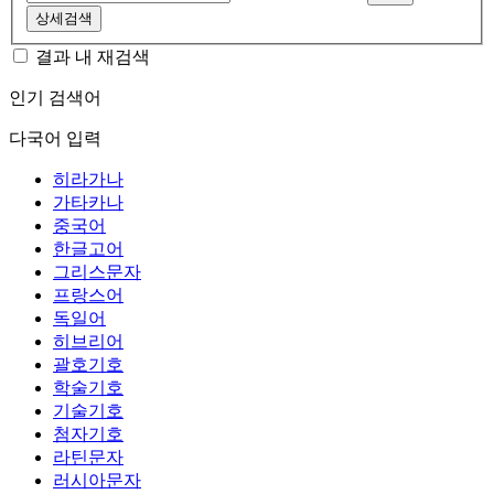
상세검색
결과 내 재검색
인기 검색어
다국어 입력
히라가나
가타카나
중국어
한글고어
그리스문자
프랑스어
독일어
히브리어
괄호기호
학술기호
기술기호
첨자기호
라틴문자
러시아문자