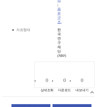
성
;
음
운
구
조.
자료형태
한
국
연
구
재
단
(NRF)
0
0
0
상세조회
다운로드
내보내기