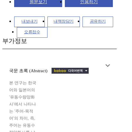
원문보기
인용하기
내보내기
내책장담기
공유하기
오류접수
부가정보
국문 초록 (Abstract)
본 연구는 한국
어와 일본어의
'유동수량양화
사'에서 나타나
는 '주어-목적
어'의 차이, 즉,
주어는 유동수