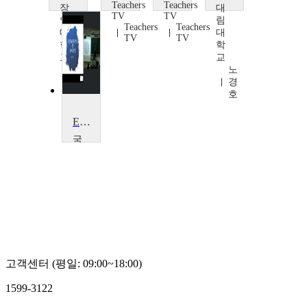
Teachers
Teachers
장
대
TV
TV
안
림
Teachers
Teachers
대
대
TV
TV
학
학
교
교
선
노
일
경
석
호
ERP 개론
국
민
대
학
교
김
승
기
고객센터 (평일: 09:00~18:00)
1599-3122