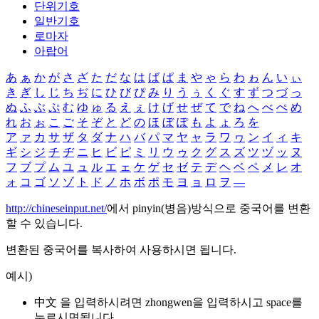
단위기호
일반기호
로마자
아랍어
あ
ぁ
か
が
さ
ざ
た
だ
な
は
ば
ぱ
ま
や
ゃ
ら
わ
ゎ
ん
い
ぃ
き
ぎ
し
じ
ち
ぢ
に
ひ
び
ぴ
み
り
う
ぅ
く
ぐ
す
ず
つ
づ
っ
ぬ
ふ
ぶ
ぷ
む
ゆ
ゅ
る
え
ぇ
け
げ
せ
ぜ
て
で
ね
へ
べ
ぺ
め
れ
お
ぉ
こ
ご
そ
ぞ
と
ど
の
ほ
ぼ
ぽ
も
よ
ょ
ろ
を
ア
ァ
カ
サ
ザ
タ
ダ
ナ
ハ
バ
パ
マ
ヤ
ャ
ラ
ワ
ヮ
ン
イ
ィ
キ
ギ
シ
ジ
チ
ヂ
ニ
ヒ
ビ
ピ
ミ
リ
ウ
ゥ
ク
グ
ス
ズ
ツ
ヅ
ッ
ヌ
フ
ブ
プ
ム
ユ
ュ
ル
エ
ェ
ケ
ゲ
セ
ゼ
テ
デ
ヘ
ベ
ペ
メ
レ
オ
ォ
コ
ゴ
ソ
ゾ
ト
ド
ノ
ホ
ボ
ポ
モ
ヨ
ョ
ロ
ヲ
―
http://chineseinput.net/
에서 pinyin(병음)방식으로 중국어를 변환
할 수 있습니다.
변환된 중국어를 복사하여 사용하시면 됩니다.
예시)
中文 을 입력하시려면
zhongwen
을 입력하시고 space를
누르시면됩니다.