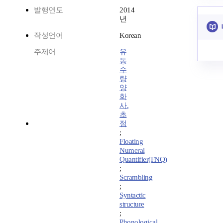
발행연도
2014
년
작성언어
Korean
주제어
유
동
수
량
양
화
사.
초
점
;
Floating
Numeral
Quantifier(FNQ)
;
Scrambling
;
Syntactic
structure
;
Phonological