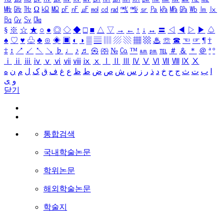
㎒
㎓
㎔
Ω
㏀
㏁
㎊
㎋
㎌
㏖
㏅
㎭
㎮
㎯
㏛
㎩
㎪
㎫
㎬
㏝
㏐
㏓
㏃
㏉
㏜
㏆
§
※
☆
★
○
●
◎
◇
◆
□
■
△
▽
→
←
↑
↓
↔
〓
◁
◀
▷
▶
♤
♠
♡
♥
♧
♣
⊙
◈
▣
◐
◑
▒
▤
▥
▨
▧
▦
▩
♨
☏
☎
☜
☞
¶
†
‡
↕
↗
↙
↖
↘
♭
♩
♪
♬
㉿
㈜
№
㏇
™
㏂
㏘
℡
＃
＆
＊
＠
ª
º
ⅰ
ⅱ
ⅲ
ⅳ
ⅴ
ⅵ
ⅶ
ⅷ
ⅸ
ⅹ
Ⅰ
Ⅱ
Ⅲ
Ⅳ
Ⅴ
Ⅵ
Ⅶ
Ⅷ
Ⅸ
Ⅹ
ا
ب
ت
ث
ج
ح
خ
د
ذ
ر
ز
س
ش
ص
ض
ط
ظ
ع
غ
ف
ق
ک
ل
م
ن
ه
و
ی
닫기
통합검색
국내학술논문
학위논문
해외학술논문
학술지