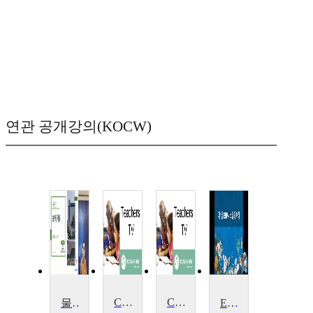
연관 공개강의(KOCW)
Cross-Phase Collaboration
Cross-Phase Collaboration
물류 ERP Ⅰ
ERP회계·인사