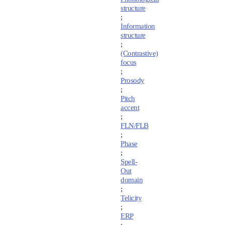
structure
;
Information
structure
;
(Contrastive)
focus
;
Prosody
;
Pitch
accent
;
FLN/FLB
;
Phase
;
Spell-
Out
domain
;
Telicity
;
ERP