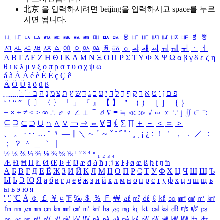
北京 을 입력하시려면
beijing
을 입력하시고 space를 누르
시면 됩니다.
ㅥ
ㅦ
ㅧ
ㅨ
ㅩ
ㅪ
ㅫ
ㅬ
ㅭ
ㅮ
ㅯ
ㅰ
ㅱ
ㅲ
ㅳ
ㅴ
ㅵ
ㅶ
ㅷ
ㅸ
ㅹ
ㅺ
ㅻ
ㅼ
ㅽ
ㅾ
ㅿ
ㆀ
ㆁ
ㆂ
ㆃ
ㆄ
ㆅ
ㆆ
ㆇ
ㆈ
ㆉ
ㆊ
ㆋ
ㆌ
ㆍ
ㆎ
Α
Β
Γ
Δ
Ε
Ζ
Η
Θ
Ι
Κ
Λ
Μ
Ν
Ξ
Ο
Π
Ρ
Σ
Τ
Υ
Φ
Χ
Ψ
Ω
α
β
γ
δ
ε
ζ
η
θ
ι
κ
λ
μ
ν
ξ
ο
π
ρ
σ
τ
υ
φ
χ
ψ
ω
á
à
Á
À
é
è
É
È
ç
Ç
ê
Ä
Ö
Ü
ä
ö
ü
ß
ְ
ֳ
ֲ
ֱ
ָ
ַ
ֵ
ֶ
ִ
ֹ
ּ
ֻ
ׂ
ׁ
ּ
ב
ה
נ
מ
צ
ת
ץ
ש
ד
ג
כ
ע
י
ח
ל
ך
ף
ק
ר
א
ט
ו
ן
ם
פ
‘
’
“
”
〔
〕
〈
〉
「
」
『
』
【
】
＂
（
）
［
］
｛
｝
±
×
÷
≠
≤
≥
∞
∴
♂
♀
∠
⊥
⌒
∂
∇
≡
≒
≪
≫
√
∽
∝
∵
∫
∬
∈
∋
⊆
⊇
⊂
⊃
∪
∩
∧
∨
￢
⇒
⇔
∀
∃
∮
∑
∏
＋
－
＜
＝
＞
、
。
·
‥
…
¨
〃
―
∥
＼
∼
´
～
ˇ
˘
˝
˚
˙
¸
˛
¡
¿
ː
！
＇
，
．
／
：
；
？
＾
＿
｀
｜
½
⅓
⅔
¼
¾
⅛
⅜
⅝
⅞
¹
²
³
⁴
ⁿ
₁
₂
₃
₄
Æ
Ð
Ħ
Ĳ
Ł
Ø
Œ
Þ
Ŧ
Ŋ
æ
đ
ð
ħ
ı
ĳ
ĸ
ŀ
ł
ø
œ
ß
þ
ŧ
ŋ
ŉ
А
Б
В
Г
Д
Е
Ё
Ж
З
И
Й
К
Л
М
Н
О
П
Р
С
Т
У
Ф
Х
Ц
Ч
Ш
Щ
Ъ
Ы
Ь
Э
Ю
Я
а
б
в
г
д
е
ё
ж
з
и
й
к
л
м
н
о
п
р
с
т
у
ф
х
ц
ч
ш
щ
ъ
ы
ь
э
ю
я
′
″
℃
Å
￠
￡
￥
¤
℉
‰
＄
％
Ｆ
￦
㎕
㎖
㎗
ℓ
㎘
㏄
㎣
㎤
㎥
㎦
㎙
㎚
㎛
㎜
㎝
㎞
㎟
㎠
㎡
㎢
㏊
㎍
㎎
㎏
㏏
㎈
㎉
㏈
㎧
㎨
㎰
㎱
㎲
㎳
㎴
㎵
㎶
㎷
㎸
㎹
㎀
㎁
㎂
㎃
㎄
㎺
㎻
㎽
㎾
㎿
㎐
㎑