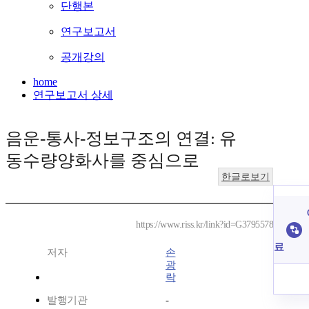
단행본
연구보고서
공개강의
home
연구보고서 상세
음운-통사-정보구조의 연결: 유
동수량양화사를 중심으로
한글로보기
https://www.riss.kr/link?id=G3795578
료
저자
손
광
락
발행기관
-