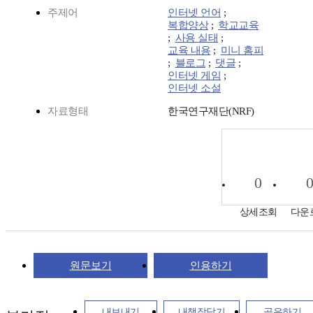
주제어
인터넷 언어
;
복합양상
;
학교교육
;
사용 실태
;
교육 내용
;
미니 홈피
;
블로그
;
댓글
;
인터넷 게임
;
인터넷 소설
자료형태
한국연구재단(NRF)
0
상세조회
다운
원문보기
인용하기
내보내기
내책장담기
공유하기