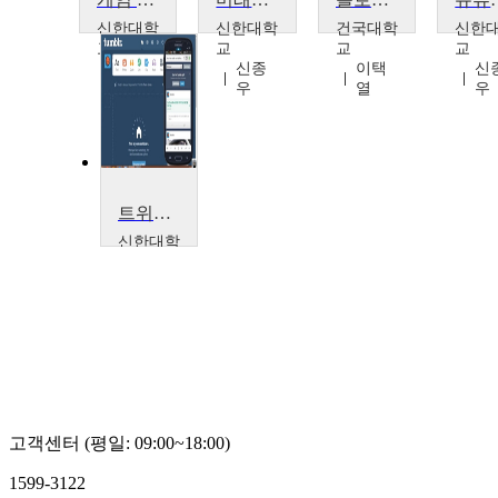
신한대학
신한대학
건국대학
신한
교
교
교
교
신종
신종
이택
신
우
우
열
우
트위터와 블로그 중간인 SNS 텀블러(tumblr) 활용법
신한대학
교
신종
우
고객센터 (평일: 09:00~18:00)
1599-3122