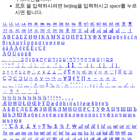
北京 을 입력하시려면
beijing
을 입력하시고 space를 누르
시면 됩니다.
ㅥ
ㅦ
ㅧ
ㅨ
ㅩ
ㅪ
ㅫ
ㅬ
ㅭ
ㅮ
ㅯ
ㅰ
ㅱ
ㅲ
ㅳ
ㅴ
ㅵ
ㅶ
ㅷ
ㅸ
ㅹ
ㅺ
ㅻ
ㅼ
ㅽ
ㅾ
ㅿ
ㆀ
ㆁ
ㆂ
ㆃ
ㆄ
ㆅ
ㆆ
ㆇ
ㆈ
ㆉ
ㆊ
ㆋ
ㆌ
ㆍ
ㆎ
Α
Β
Γ
Δ
Ε
Ζ
Η
Θ
Ι
Κ
Λ
Μ
Ν
Ξ
Ο
Π
Ρ
Σ
Τ
Υ
Φ
Χ
Ψ
Ω
α
β
γ
δ
ε
ζ
η
θ
ι
κ
λ
μ
ν
ξ
ο
π
ρ
σ
τ
υ
φ
χ
ψ
ω
á
à
Á
À
é
è
É
È
ç
Ç
ê
Ä
Ö
Ü
ä
ö
ü
ß
ְ
ֳ
ֲ
ֱ
ָ
ַ
ֵ
ֶ
ִ
ֹ
ּ
ֻ
ׂ
ׁ
ּ
ב
ה
נ
מ
צ
ת
ץ
ש
ד
ג
כ
ע
י
ח
ל
ך
ף
ק
ר
א
ט
ו
ן
ם
פ
‘
’
“
”
〔
〕
〈
〉
「
」
『
』
【
】
＂
（
）
［
］
｛
｝
±
×
÷
≠
≤
≥
∞
∴
♂
♀
∠
⊥
⌒
∂
∇
≡
≒
≪
≫
√
∽
∝
∵
∫
∬
∈
∋
⊆
⊇
⊂
⊃
∪
∩
∧
∨
￢
⇒
⇔
∀
∃
∮
∑
∏
＋
－
＜
＝
＞
、
。
·
‥
…
¨
〃
―
∥
＼
∼
´
～
ˇ
˘
˝
˚
˙
¸
˛
¡
¿
ː
！
＇
，
．
／
：
；
？
＾
＿
｀
｜
½
⅓
⅔
¼
¾
⅛
⅜
⅝
⅞
¹
²
³
⁴
ⁿ
₁
₂
₃
₄
Æ
Ð
Ħ
Ĳ
Ł
Ø
Œ
Þ
Ŧ
Ŋ
æ
đ
ð
ħ
ı
ĳ
ĸ
ŀ
ł
ø
œ
ß
þ
ŧ
ŋ
ŉ
А
Б
В
Г
Д
Е
Ё
Ж
З
И
Й
К
Л
М
Н
О
П
Р
С
Т
У
Ф
Х
Ц
Ч
Ш
Щ
Ъ
Ы
Ь
Э
Ю
Я
а
б
в
г
д
е
ё
ж
з
и
й
к
л
м
н
о
п
р
с
т
у
ф
х
ц
ч
ш
щ
ъ
ы
ь
э
ю
я
′
″
℃
Å
￠
￡
￥
¤
℉
‰
＄
％
Ｆ
￦
㎕
㎖
㎗
ℓ
㎘
㏄
㎣
㎤
㎥
㎦
㎙
㎚
㎛
㎜
㎝
㎞
㎟
㎠
㎡
㎢
㏊
㎍
㎎
㎏
㏏
㎈
㎉
㏈
㎧
㎨
㎰
㎱
㎲
㎳
㎴
㎵
㎶
㎷
㎸
㎹
㎀
㎁
㎂
㎃
㎄
㎺
㎻
㎽
㎾
㎿
㎐
㎑