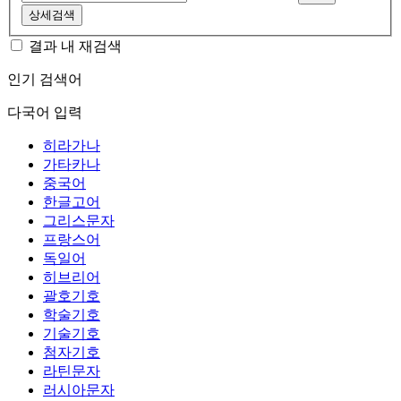
상세검색
결과 내 재검색
인기 검색어
다국어 입력
히라가나
가타카나
중국어
한글고어
그리스문자
프랑스어
독일어
히브리어
괄호기호
학술기호
기술기호
첨자기호
라틴문자
러시아문자