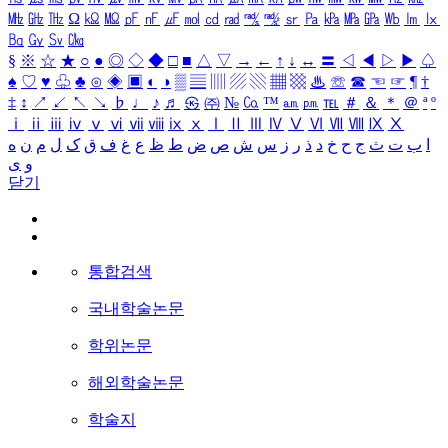
㎒
㎓
㎔
Ω
㏀
㏁
㎊
㎋
㎌
㏖
㏅
㎭
㎮
㎯
㏛
㎩
㎪
㎫
㎬
㏝
㏐
㏓
㏃
㏉
㏜
㏆
§
※
☆
★
○
●
◎
◇
◆
□
■
△
▽
→
←
↑
↓
↔
〓
◁
◀
▷
▶
♤
♠
♡
♥
♧
♣
⊙
◈
▣
◐
◑
▒
▤
▥
▨
▧
▦
▩
♨
☏
☎
☜
☞
¶
†
‡
↕
↗
↙
↖
↘
♭
♩
♪
♬
㉿
㈜
№
㏇
™
㏂
㏘
℡
＃
＆
＊
＠
ª
º
ⅰ
ⅱ
ⅲ
ⅳ
ⅴ
ⅵ
ⅶ
ⅷ
ⅸ
ⅹ
Ⅰ
Ⅱ
Ⅲ
Ⅳ
Ⅴ
Ⅵ
Ⅶ
Ⅷ
Ⅸ
Ⅹ
ا
ب
ت
ث
ج
ح
خ
د
ذ
ر
ز
س
ش
ص
ض
ط
ظ
ع
غ
ف
ق
ک
ل
م
ن
ه
و
ی
닫기
통합검색
국내학술논문
학위논문
해외학술논문
학술지