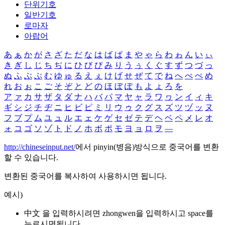
단위기호
일반기호
로마자
아랍어
あ
ぁ
か
が
さ
ざ
た
だ
な
は
ば
ぱ
ま
や
ゃ
ら
わ
ゎ
ん
い
ぃ
き
ぎ
し
じ
ち
ぢ
に
ひ
び
ぴ
み
り
う
ぅ
く
ぐ
す
ず
つ
づ
っ
ぬ
ふ
ぶ
ぷ
む
ゆ
ゅ
る
え
ぇ
け
げ
せ
ぜ
て
で
ね
へ
べ
ぺ
め
れ
お
ぉ
こ
ご
そ
ぞ
と
ど
の
ほ
ぼ
ぽ
も
よ
ょ
ろ
を
ア
ァ
カ
サ
ザ
タ
ダ
ナ
ハ
バ
パ
マ
ヤ
ャ
ラ
ワ
ヮ
ン
イ
ィ
キ
ギ
シ
ジ
チ
ヂ
ニ
ヒ
ビ
ピ
ミ
リ
ウ
ゥ
ク
グ
ス
ズ
ツ
ヅ
ッ
ヌ
フ
ブ
プ
ム
ユ
ュ
ル
エ
ェ
ケ
ゲ
セ
ゼ
テ
デ
ヘ
ベ
ペ
メ
レ
オ
ォ
コ
ゴ
ソ
ゾ
ト
ド
ノ
ホ
ボ
ポ
モ
ヨ
ョ
ロ
ヲ
―
http://chineseinput.net/
에서 pinyin(병음)방식으로 중국어를 변환
할 수 있습니다.
변환된 중국어를 복사하여 사용하시면 됩니다.
예시)
中文 을 입력하시려면
zhongwen
을 입력하시고 space를
누르시면됩니다.