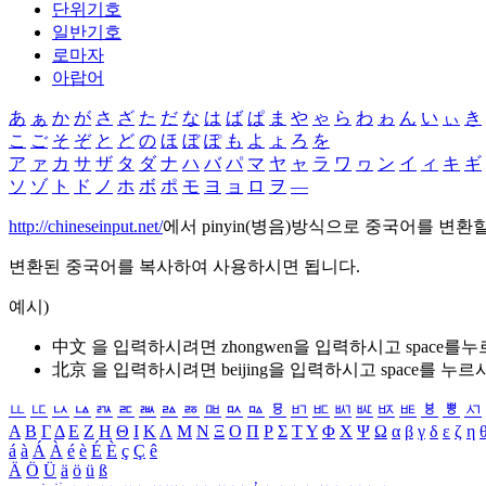
단위기호
일반기호
로마자
아랍어
あ
ぁ
か
が
さ
ざ
た
だ
な
は
ば
ぱ
ま
や
ゃ
ら
わ
ゎ
ん
い
ぃ
き
こ
ご
そ
ぞ
と
ど
の
ほ
ぼ
ぽ
も
よ
ょ
ろ
を
ア
ァ
カ
サ
ザ
タ
ダ
ナ
ハ
バ
パ
マ
ヤ
ャ
ラ
ワ
ヮ
ン
イ
ィ
キ
ギ
ソ
ゾ
ト
ド
ノ
ホ
ボ
ポ
モ
ヨ
ョ
ロ
ヲ
―
http://chineseinput.net/
에서 pinyin(병음)방식으로 중국어를 변환
변환된 중국어를 복사하여 사용하시면 됩니다.
예시)
中文 을 입력하시려면
zhongwen
을 입력하시고 space를
北京 을 입력하시려면
beijing
을 입력하시고 space를 누르
ㅥ
ㅦ
ㅧ
ㅨ
ㅩ
ㅪ
ㅫ
ㅬ
ㅭ
ㅮ
ㅯ
ㅰ
ㅱ
ㅲ
ㅳ
ㅴ
ㅵ
ㅶ
ㅷ
ㅸ
ㅹ
ㅺ
Α
Β
Γ
Δ
Ε
Ζ
Η
Θ
Ι
Κ
Λ
Μ
Ν
Ξ
Ο
Π
Ρ
Σ
Τ
Υ
Φ
Χ
Ψ
Ω
α
β
γ
δ
ε
ζ
η
á
à
Á
À
é
è
É
È
ç
Ç
ê
Ä
Ö
Ü
ä
ö
ü
ß