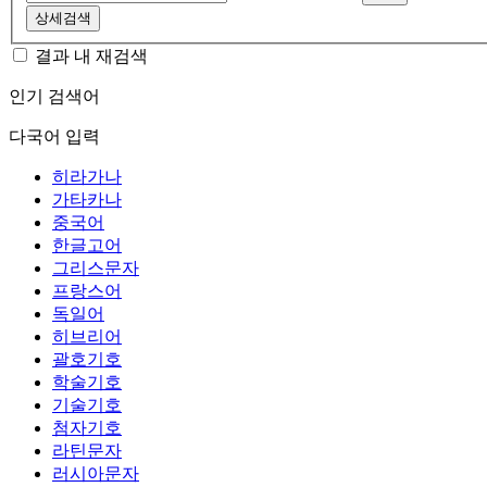
상세검색
결과 내 재검색
인기 검색어
다국어 입력
히라가나
가타카나
중국어
한글고어
그리스문자
프랑스어
독일어
히브리어
괄호기호
학술기호
기술기호
첨자기호
라틴문자
러시아문자