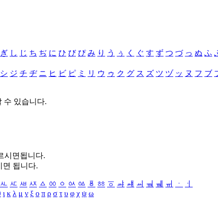
ぎ
し
じ
ち
ぢ
に
ひ
び
ぴ
み
り
う
ぅ
く
ぐ
す
ず
つ
づ
っ
ぬ
ふ
シ
ジ
チ
ヂ
ニ
ヒ
ビ
ピ
ミ
リ
ウ
ゥ
ク
グ
ス
ズ
ツ
ヅ
ッ
ヌ
フ
ブ
할 수 있습니다.
누르시면됩니다.
시면 됩니다.
ㅻ
ㅼ
ㅽ
ㅾ
ㅿ
ㆀ
ㆁ
ㆂ
ㆃ
ㆄ
ㆅ
ㆆ
ㆇ
ㆈ
ㆉ
ㆊ
ㆋ
ㆌ
ㆍ
ㆎ
θ
ι
κ
λ
μ
ν
ξ
ο
π
ρ
σ
τ
υ
φ
χ
ψ
ω