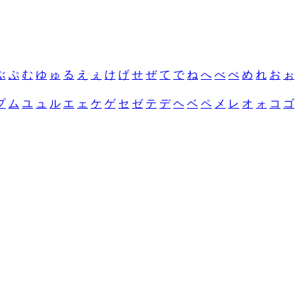
ぶ
ぷ
む
ゆ
ゅ
る
え
ぇ
け
げ
せ
ぜ
て
で
ね
へ
べ
ぺ
め
れ
お
ぉ
プ
ム
ユ
ュ
ル
エ
ェ
ケ
ゲ
セ
ゼ
テ
デ
ヘ
ベ
ペ
メ
レ
オ
ォ
コ
ゴ