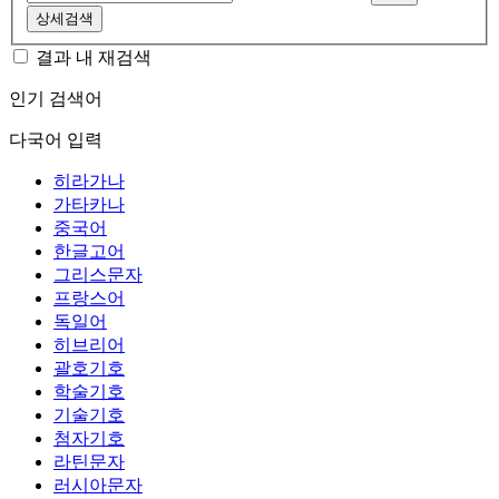
상세검색
결과 내 재검색
인기 검색어
다국어 입력
히라가나
가타카나
중국어
한글고어
그리스문자
프랑스어
독일어
히브리어
괄호기호
학술기호
기술기호
첨자기호
라틴문자
러시아문자