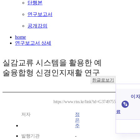
단행본
연구보고서
공개강의
home
연구보고서 상세
실감교류 시스템을 활용한 예
술융합형 신경인지재활 연구
한글로보기
이 자
https://www.riss.kr/link?id=G3749755
료
저자
정
은
주
발행기관
-