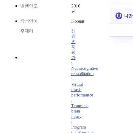
발행연도
2016
년
나만
작성언어
Korean
주제어
신
경
인
지
평
가
;
Neurocognitive
rehabilitation
;
Virtual
music
performance
;
Traumatic
brain
injury
;
Program
development