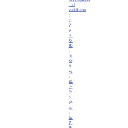
and
validiation
;
신
경
인
지
재
활
;
예
술
치
료
;
후
천
적
뇌
손
상
;
몰
입