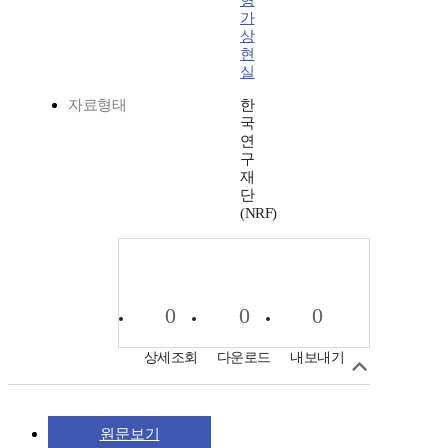
형
가
상
현
실
자료형태
한
국
연
구
재
단
(NRF)
0
0
0
상세조회
다운로드
내보내기
원문보기