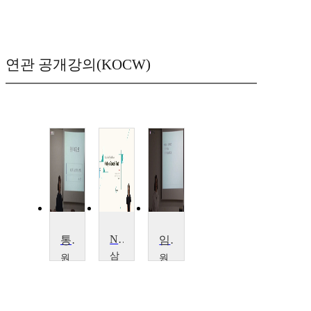
연관 공개강의(KOCW)
Neurologic Physical Therapy III
통합적 예술치료
임상실습 및 슈퍼비전Ⅰ
삼
원
원
육
광
광
대
대
대
학
학
학
교
교
교