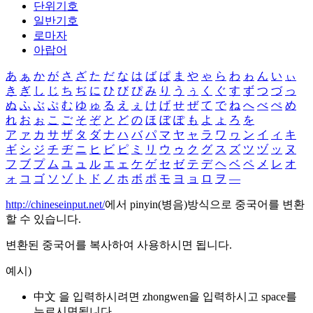
단위기호
일반기호
로마자
아랍어
あ
ぁ
か
が
さ
ざ
た
だ
な
は
ば
ぱ
ま
や
ゃ
ら
わ
ゎ
ん
い
ぃ
き
ぎ
し
じ
ち
ぢ
に
ひ
び
ぴ
み
り
う
ぅ
く
ぐ
す
ず
つ
づ
っ
ぬ
ふ
ぶ
ぷ
む
ゆ
ゅ
る
え
ぇ
け
げ
せ
ぜ
て
で
ね
へ
べ
ぺ
め
れ
お
ぉ
こ
ご
そ
ぞ
と
ど
の
ほ
ぼ
ぽ
も
よ
ょ
ろ
を
ア
ァ
カ
サ
ザ
タ
ダ
ナ
ハ
バ
パ
マ
ヤ
ャ
ラ
ワ
ヮ
ン
イ
ィ
キ
ギ
シ
ジ
チ
ヂ
ニ
ヒ
ビ
ピ
ミ
リ
ウ
ゥ
ク
グ
ス
ズ
ツ
ヅ
ッ
ヌ
フ
ブ
プ
ム
ユ
ュ
ル
エ
ェ
ケ
ゲ
セ
ゼ
テ
デ
ヘ
ベ
ペ
メ
レ
オ
ォ
コ
ゴ
ソ
ゾ
ト
ド
ノ
ホ
ボ
ポ
モ
ヨ
ョ
ロ
ヲ
―
http://chineseinput.net/
에서 pinyin(병음)방식으로 중국어를 변환
할 수 있습니다.
변환된 중국어를 복사하여 사용하시면 됩니다.
예시)
中文 을 입력하시려면
zhongwen
을 입력하시고 space를
누르시면됩니다.