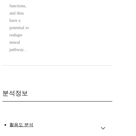
functions,
and thus
have a
potential to
reshape
neural
pathway...
분석정보
활용도 분석