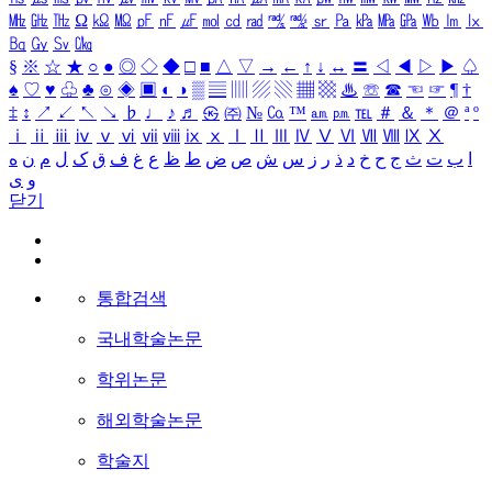
㎒
㎓
㎔
Ω
㏀
㏁
㎊
㎋
㎌
㏖
㏅
㎭
㎮
㎯
㏛
㎩
㎪
㎫
㎬
㏝
㏐
㏓
㏃
㏉
㏜
㏆
§
※
☆
★
○
●
◎
◇
◆
□
■
△
▽
→
←
↑
↓
↔
〓
◁
◀
▷
▶
♤
♠
♡
♥
♧
♣
⊙
◈
▣
◐
◑
▒
▤
▥
▨
▧
▦
▩
♨
☏
☎
☜
☞
¶
†
‡
↕
↗
↙
↖
↘
♭
♩
♪
♬
㉿
㈜
№
㏇
™
㏂
㏘
℡
＃
＆
＊
＠
ª
º
ⅰ
ⅱ
ⅲ
ⅳ
ⅴ
ⅵ
ⅶ
ⅷ
ⅸ
ⅹ
Ⅰ
Ⅱ
Ⅲ
Ⅳ
Ⅴ
Ⅵ
Ⅶ
Ⅷ
Ⅸ
Ⅹ
ا
ب
ت
ث
ج
ح
خ
د
ذ
ر
ز
س
ش
ص
ض
ط
ظ
ع
غ
ف
ق
ک
ل
م
ن
ه
و
ی
닫기
통합검색
국내학술논문
학위논문
해외학술논문
학술지