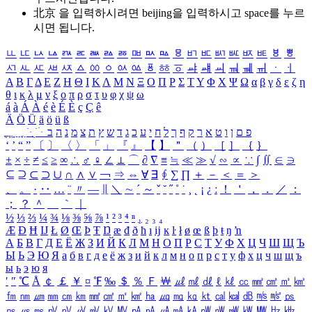
北京 을 입력하시려면
beijing
을 입력하시고 space를 누르
시면 됩니다.
ㅥ
ㅦ
ㅧ
ㅨ
ㅩ
ㅪ
ㅫ
ㅬ
ㅭ
ㅮ
ㅯ
ㅰ
ㅱ
ㅲ
ㅳ
ㅴ
ㅵ
ㅶ
ㅷ
ㅸ
ㅹ
ㅺ
ㅻ
ㅼ
ㅽ
ㅾ
ㅿ
ㆀ
ㆁ
ㆂ
ㆃ
ㆄ
ㆅ
ㆆ
ㆇ
ㆈ
ㆉ
ㆊ
ㆋ
ㆌ
ㆍ
ㆎ
Α
Β
Γ
Δ
Ε
Ζ
Η
Θ
Ι
Κ
Λ
Μ
Ν
Ξ
Ο
Π
Ρ
Σ
Τ
Υ
Φ
Χ
Ψ
Ω
α
β
γ
δ
ε
ζ
η
θ
ι
κ
λ
μ
ν
ξ
ο
π
ρ
σ
τ
υ
φ
χ
ψ
ω
á
à
Á
À
é
è
É
È
ç
Ç
ê
Ä
Ö
Ü
ä
ö
ü
ß
ְ
ֳ
ֲ
ֱ
ָ
ַ
ֵ
ֶ
ִ
ֹ
ּ
ֻ
ׂ
ׁ
ּ
ב
ה
נ
מ
צ
ת
ץ
ש
ד
ג
כ
ע
י
ח
ל
ך
ף
ק
ר
א
ט
ו
ן
ם
פ
‘
’
“
”
〔
〕
〈
〉
「
」
『
』
【
】
＂
（
）
［
］
｛
｝
±
×
÷
≠
≤
≥
∞
∴
♂
♀
∠
⊥
⌒
∂
∇
≡
≒
≪
≫
√
∽
∝
∵
∫
∬
∈
∋
⊆
⊇
⊂
⊃
∪
∩
∧
∨
￢
⇒
⇔
∀
∃
∮
∑
∏
＋
－
＜
＝
＞
、
。
·
‥
…
¨
〃
―
∥
＼
∼
´
～
ˇ
˘
˝
˚
˙
¸
˛
¡
¿
ː
！
＇
，
．
／
：
；
？
＾
＿
｀
｜
½
⅓
⅔
¼
¾
⅛
⅜
⅝
⅞
¹
²
³
⁴
ⁿ
₁
₂
₃
₄
Æ
Ð
Ħ
Ĳ
Ł
Ø
Œ
Þ
Ŧ
Ŋ
æ
đ
ð
ħ
ı
ĳ
ĸ
ŀ
ł
ø
œ
ß
þ
ŧ
ŋ
ŉ
А
Б
В
Г
Д
Е
Ё
Ж
З
И
Й
К
Л
М
Н
О
П
Р
С
Т
У
Ф
Х
Ц
Ч
Ш
Щ
Ъ
Ы
Ь
Э
Ю
Я
а
б
в
г
д
е
ё
ж
з
и
й
к
л
м
н
о
п
р
с
т
у
ф
х
ц
ч
ш
щ
ъ
ы
ь
э
ю
я
′
″
℃
Å
￠
￡
￥
¤
℉
‰
＄
％
Ｆ
￦
㎕
㎖
㎗
ℓ
㎘
㏄
㎣
㎤
㎥
㎦
㎙
㎚
㎛
㎜
㎝
㎞
㎟
㎠
㎡
㎢
㏊
㎍
㎎
㎏
㏏
㎈
㎉
㏈
㎧
㎨
㎰
㎱
㎲
㎳
㎴
㎵
㎶
㎷
㎸
㎹
㎀
㎁
㎂
㎃
㎄
㎺
㎻
㎽
㎾
㎿
㎐
㎑