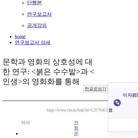
단행본
연구보고서
공개강의
home
연구보고서 상세
문학과 영화의 상호성에 대
한 연구: <붉은 수수밭>과 <
인생>의 영화화를 통해
한글로보기
이 자료와
료
https://www.riss.kr/link?id=G3776451
저자
전
형
준