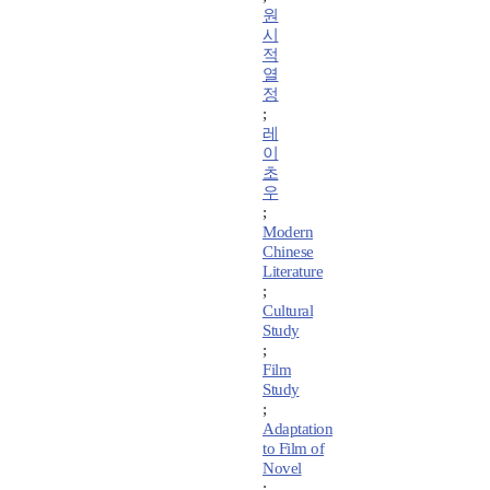
원
시
적
열
정
;
레
이
초
우
;
Modern
Chinese
Literature
;
Cultural
Study
;
Film
Study
;
Adaptation
to Film of
Novel
;