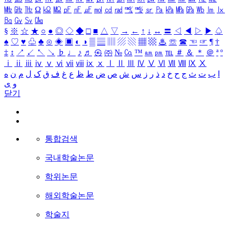
㎒
㎓
㎔
Ω
㏀
㏁
㎊
㎋
㎌
㏖
㏅
㎭
㎮
㎯
㏛
㎩
㎪
㎫
㎬
㏝
㏐
㏓
㏃
㏉
㏜
㏆
§
※
☆
★
○
●
◎
◇
◆
□
■
△
▽
→
←
↑
↓
↔
〓
◁
◀
▷
▶
♤
♠
♡
♥
♧
♣
⊙
◈
▣
◐
◑
▒
▤
▥
▨
▧
▦
▩
♨
☏
☎
☜
☞
¶
†
‡
↕
↗
↙
↖
↘
♭
♩
♪
♬
㉿
㈜
№
㏇
™
㏂
㏘
℡
＃
＆
＊
＠
ª
º
ⅰ
ⅱ
ⅲ
ⅳ
ⅴ
ⅵ
ⅶ
ⅷ
ⅸ
ⅹ
Ⅰ
Ⅱ
Ⅲ
Ⅳ
Ⅴ
Ⅵ
Ⅶ
Ⅷ
Ⅸ
Ⅹ
ا
ب
ت
ث
ج
ح
خ
د
ذ
ر
ز
س
ش
ص
ض
ط
ظ
ع
غ
ف
ق
ک
ل
م
ن
ه
و
ی
닫기
통합검색
국내학술논문
학위논문
해외학술논문
학술지