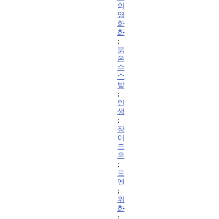
의
영
화
화
;
붉
은
수
수
밭
;
인
생
;
장
이
모
우
;
모
옌
;
위
화
;