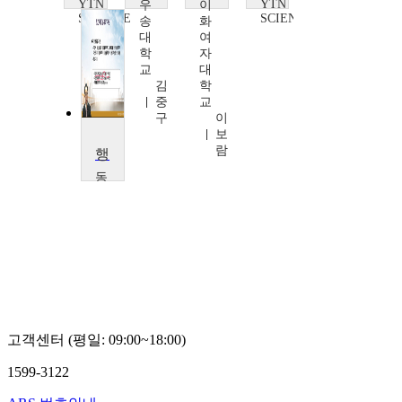
YTN
YTN
우
이
SCIENCE
SCIENCE
송
화
대
여
학
자
교
대
김
학
중
교
구
이
보
람
행복한 인생설계 재무설계
동
의
대
학
교
박
광
수
고객센터 (평일: 09:00~18:00)
1599-3122