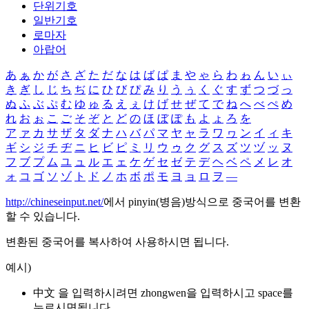
단위기호
일반기호
로마자
아랍어
あ
ぁ
か
が
さ
ざ
た
だ
な
は
ば
ぱ
ま
や
ゃ
ら
わ
ゎ
ん
い
ぃ
き
ぎ
し
じ
ち
ぢ
に
ひ
び
ぴ
み
り
う
ぅ
く
ぐ
す
ず
つ
づ
っ
ぬ
ふ
ぶ
ぷ
む
ゆ
ゅ
る
え
ぇ
け
げ
せ
ぜ
て
で
ね
へ
べ
ぺ
め
れ
お
ぉ
こ
ご
そ
ぞ
と
ど
の
ほ
ぼ
ぽ
も
よ
ょ
ろ
を
ア
ァ
カ
サ
ザ
タ
ダ
ナ
ハ
バ
パ
マ
ヤ
ャ
ラ
ワ
ヮ
ン
イ
ィ
キ
ギ
シ
ジ
チ
ヂ
ニ
ヒ
ビ
ピ
ミ
リ
ウ
ゥ
ク
グ
ス
ズ
ツ
ヅ
ッ
ヌ
フ
ブ
プ
ム
ユ
ュ
ル
エ
ェ
ケ
ゲ
セ
ゼ
テ
デ
ヘ
ベ
ペ
メ
レ
オ
ォ
コ
ゴ
ソ
ゾ
ト
ド
ノ
ホ
ボ
ポ
モ
ヨ
ョ
ロ
ヲ
―
http://chineseinput.net/
에서 pinyin(병음)방식으로 중국어를 변환
할 수 있습니다.
변환된 중국어를 복사하여 사용하시면 됩니다.
예시)
中文 을 입력하시려면
zhongwen
을 입력하시고 space를
누르시면됩니다.