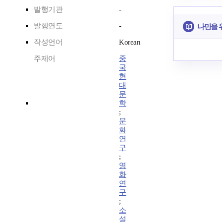
발행기관
-
발행연도
-
나만을 
작성언어
Korean
주제어
중
국
현
대
문
학
;
문
화
연
구
;
영
화
연
구
;
소
설