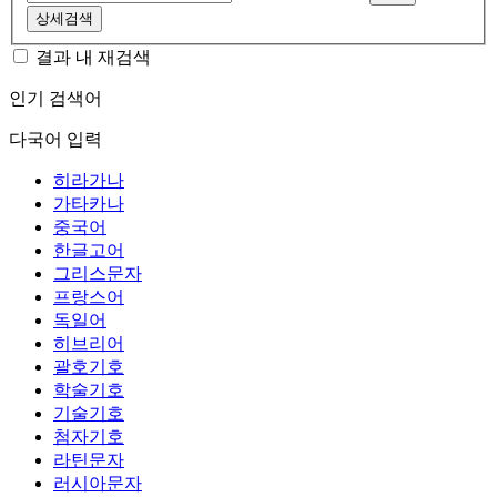
상세검색
결과 내 재검색
인기 검색어
다국어 입력
히라가나
가타카나
중국어
한글고어
그리스문자
프랑스어
독일어
히브리어
괄호기호
학술기호
기술기호
첨자기호
라틴문자
러시아문자