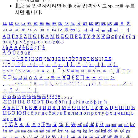
北京 을 입력하시려면
beijing
을 입력하시고 space를 누르
시면 됩니다.
ㅥ
ㅦ
ㅧ
ㅨ
ㅩ
ㅪ
ㅫ
ㅬ
ㅭ
ㅮ
ㅯ
ㅰ
ㅱ
ㅲ
ㅳ
ㅴ
ㅵ
ㅶ
ㅷ
ㅸ
ㅹ
ㅺ
ㅻ
ㅼ
ㅽ
ㅾ
ㅿ
ㆀ
ㆁ
ㆂ
ㆃ
ㆄ
ㆅ
ㆆ
ㆇ
ㆈ
ㆉ
ㆊ
ㆋ
ㆌ
ㆍ
ㆎ
Α
Β
Γ
Δ
Ε
Ζ
Η
Θ
Ι
Κ
Λ
Μ
Ν
Ξ
Ο
Π
Ρ
Σ
Τ
Υ
Φ
Χ
Ψ
Ω
α
β
γ
δ
ε
ζ
η
θ
ι
κ
λ
μ
ν
ξ
ο
π
ρ
σ
τ
υ
φ
χ
ψ
ω
á
à
Á
À
é
è
É
È
ç
Ç
ê
Ä
Ö
Ü
ä
ö
ü
ß
ְ
ֳ
ֲ
ֱ
ָ
ַ
ֵ
ֶ
ִ
ֹ
ּ
ֻ
ׂ
ׁ
ּ
ב
ה
נ
מ
צ
ת
ץ
ש
ד
ג
כ
ע
י
ח
ל
ך
ף
ק
ר
א
ט
ו
ן
ם
פ
‘
’
“
”
〔
〕
〈
〉
「
」
『
』
【
】
＂
（
）
［
］
｛
｝
±
×
÷
≠
≤
≥
∞
∴
♂
♀
∠
⊥
⌒
∂
∇
≡
≒
≪
≫
√
∽
∝
∵
∫
∬
∈
∋
⊆
⊇
⊂
⊃
∪
∩
∧
∨
￢
⇒
⇔
∀
∃
∮
∑
∏
＋
－
＜
＝
＞
、
。
·
‥
…
¨
〃
―
∥
＼
∼
´
～
ˇ
˘
˝
˚
˙
¸
˛
¡
¿
ː
！
＇
，
．
／
：
；
？
＾
＿
｀
｜
½
⅓
⅔
¼
¾
⅛
⅜
⅝
⅞
¹
²
³
⁴
ⁿ
₁
₂
₃
₄
Æ
Ð
Ħ
Ĳ
Ł
Ø
Œ
Þ
Ŧ
Ŋ
æ
đ
ð
ħ
ı
ĳ
ĸ
ŀ
ł
ø
œ
ß
þ
ŧ
ŋ
ŉ
А
Б
В
Г
Д
Е
Ё
Ж
З
И
Й
К
Л
М
Н
О
П
Р
С
Т
У
Ф
Х
Ц
Ч
Ш
Щ
Ъ
Ы
Ь
Э
Ю
Я
а
б
в
г
д
е
ё
ж
з
и
й
к
л
м
н
о
п
р
с
т
у
ф
х
ц
ч
ш
щ
ъ
ы
ь
э
ю
я
′
″
℃
Å
￠
￡
￥
¤
℉
‰
＄
％
Ｆ
￦
㎕
㎖
㎗
ℓ
㎘
㏄
㎣
㎤
㎥
㎦
㎙
㎚
㎛
㎜
㎝
㎞
㎟
㎠
㎡
㎢
㏊
㎍
㎎
㎏
㏏
㎈
㎉
㏈
㎧
㎨
㎰
㎱
㎲
㎳
㎴
㎵
㎶
㎷
㎸
㎹
㎀
㎁
㎂
㎃
㎄
㎺
㎻
㎽
㎾
㎿
㎐
㎑