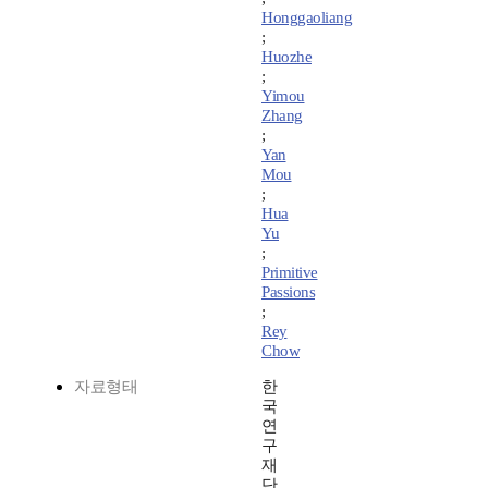
Honggaoliang
;
Huozhe
;
Yimou
Zhang
;
Yan
Mou
;
Hua
Yu
;
Primitive
Passions
;
Rey
Chow
자료형태
한
국
연
구
재
단