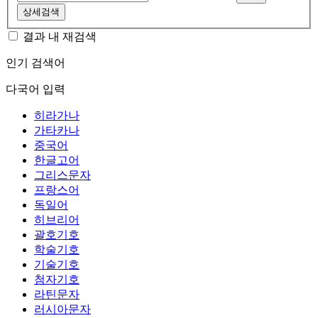
상세검색
결과 내 재검색
인기 검색어
다국어 입력
히라가나
가타카나
중국어
한글고어
그리스문자
프랑스어
독일어
히브리어
괄호기호
학술기호
기술기호
첨자기호
라틴문자
러시아문자