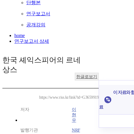
단행본
연구보고서
공개강의
home
연구보고서 상세
한국 셰익스피어의 르네
상스
한글로보기
이 자료와 함
https://www.riss.kr/link?id=G3659919
료
저자
이
현
우
발행기관
NRF