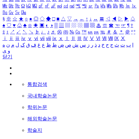
㎒
㎓
㎔
Ω
㏀
㏁
㎊
㎋
㎌
㏖
㏅
㎭
㎮
㎯
㏛
㎩
㎪
㎫
㎬
㏝
㏐
㏓
㏃
㏉
㏜
㏆
§
※
☆
★
○
●
◎
◇
◆
□
■
△
▽
→
←
↑
↓
↔
〓
◁
◀
▷
▶
♤
♠
♡
♥
♧
♣
⊙
◈
▣
◐
◑
▒
▤
▥
▨
▧
▦
▩
♨
☏
☎
☜
☞
¶
†
‡
↕
↗
↙
↖
↘
♭
♩
♪
♬
㉿
㈜
№
㏇
™
㏂
㏘
℡
＃
＆
＊
＠
ª
º
ⅰ
ⅱ
ⅲ
ⅳ
ⅴ
ⅵ
ⅶ
ⅷ
ⅸ
ⅹ
Ⅰ
Ⅱ
Ⅲ
Ⅳ
Ⅴ
Ⅵ
Ⅶ
Ⅷ
Ⅸ
Ⅹ
ا
ب
ت
ث
ج
ح
خ
د
ذ
ر
ز
س
ش
ص
ض
ط
ظ
ع
غ
ف
ق
ک
ل
م
ن
ه
و
ی
닫기
통합검색
국내학술논문
학위논문
해외학술논문
학술지