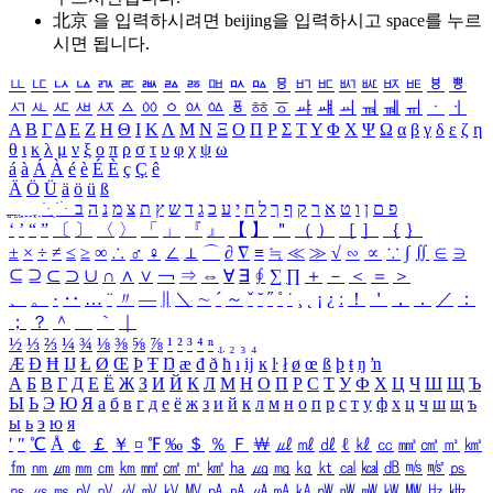
北京 을 입력하시려면
beijing
을 입력하시고 space를 누르
시면 됩니다.
ㅥ
ㅦ
ㅧ
ㅨ
ㅩ
ㅪ
ㅫ
ㅬ
ㅭ
ㅮ
ㅯ
ㅰ
ㅱ
ㅲ
ㅳ
ㅴ
ㅵ
ㅶ
ㅷ
ㅸ
ㅹ
ㅺ
ㅻ
ㅼ
ㅽ
ㅾ
ㅿ
ㆀ
ㆁ
ㆂ
ㆃ
ㆄ
ㆅ
ㆆ
ㆇ
ㆈ
ㆉ
ㆊ
ㆋ
ㆌ
ㆍ
ㆎ
Α
Β
Γ
Δ
Ε
Ζ
Η
Θ
Ι
Κ
Λ
Μ
Ν
Ξ
Ο
Π
Ρ
Σ
Τ
Υ
Φ
Χ
Ψ
Ω
α
β
γ
δ
ε
ζ
η
θ
ι
κ
λ
μ
ν
ξ
ο
π
ρ
σ
τ
υ
φ
χ
ψ
ω
á
à
Á
À
é
è
É
È
ç
Ç
ê
Ä
Ö
Ü
ä
ö
ü
ß
ְ
ֳ
ֲ
ֱ
ָ
ַ
ֵ
ֶ
ִ
ֹ
ּ
ֻ
ׂ
ׁ
ּ
ב
ה
נ
מ
צ
ת
ץ
ש
ד
ג
כ
ע
י
ח
ל
ך
ף
ק
ר
א
ט
ו
ן
ם
פ
‘
’
“
”
〔
〕
〈
〉
「
」
『
』
【
】
＂
（
）
［
］
｛
｝
±
×
÷
≠
≤
≥
∞
∴
♂
♀
∠
⊥
⌒
∂
∇
≡
≒
≪
≫
√
∽
∝
∵
∫
∬
∈
∋
⊆
⊇
⊂
⊃
∪
∩
∧
∨
￢
⇒
⇔
∀
∃
∮
∑
∏
＋
－
＜
＝
＞
、
。
·
‥
…
¨
〃
―
∥
＼
∼
´
～
ˇ
˘
˝
˚
˙
¸
˛
¡
¿
ː
！
＇
，
．
／
：
；
？
＾
＿
｀
｜
½
⅓
⅔
¼
¾
⅛
⅜
⅝
⅞
¹
²
³
⁴
ⁿ
₁
₂
₃
₄
Æ
Ð
Ħ
Ĳ
Ł
Ø
Œ
Þ
Ŧ
Ŋ
æ
đ
ð
ħ
ı
ĳ
ĸ
ŀ
ł
ø
œ
ß
þ
ŧ
ŋ
ŉ
А
Б
В
Г
Д
Е
Ё
Ж
З
И
Й
К
Л
М
Н
О
П
Р
С
Т
У
Ф
Х
Ц
Ч
Ш
Щ
Ъ
Ы
Ь
Э
Ю
Я
а
б
в
г
д
е
ё
ж
з
и
й
к
л
м
н
о
п
р
с
т
у
ф
х
ц
ч
ш
щ
ъ
ы
ь
э
ю
я
′
″
℃
Å
￠
￡
￥
¤
℉
‰
＄
％
Ｆ
￦
㎕
㎖
㎗
ℓ
㎘
㏄
㎣
㎤
㎥
㎦
㎙
㎚
㎛
㎜
㎝
㎞
㎟
㎠
㎡
㎢
㏊
㎍
㎎
㎏
㏏
㎈
㎉
㏈
㎧
㎨
㎰
㎱
㎲
㎳
㎴
㎵
㎶
㎷
㎸
㎹
㎀
㎁
㎂
㎃
㎄
㎺
㎻
㎽
㎾
㎿
㎐
㎑