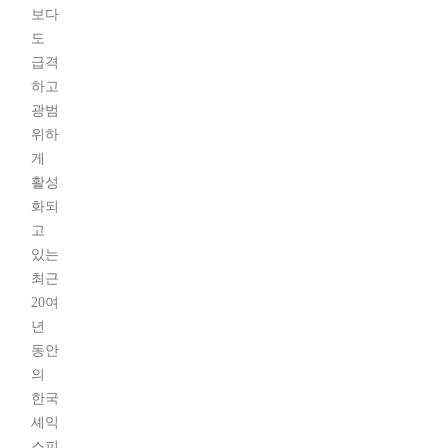
보다
도
급격
하고
광범
위하
게
활성
화되
고
있는
최근
20여
년
동안
의
한국
셰익
스피