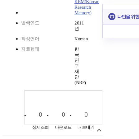
KRM(Korean
Research
Memory)
나만을 위한
발행연도
2011
년
작성언어
Korean
자료형태
한
국
연
구
재
단
(NRF)
0
0
0
상세조회
다운로드
내보내기