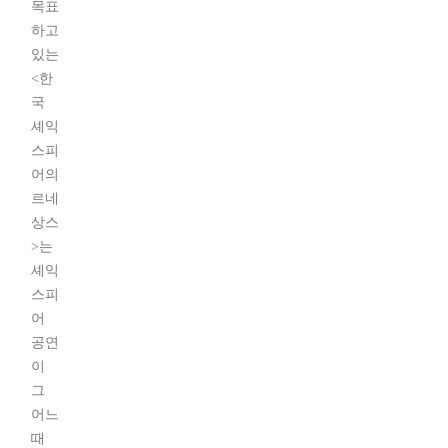
목표
하고
있는
<한
국
셰익
스피
어의
르네
상스
>는
셰익
스피
어
공연
이
그
어느
때