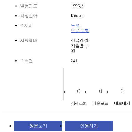
발행연도
1996년
작성언어
Korean
주제어
도로
;
도로 교통
자료형태
한국건설
기술연구
원
수록면
241
0
0
0
상세조회
다운로드
내보내기
원문보기
인용하기