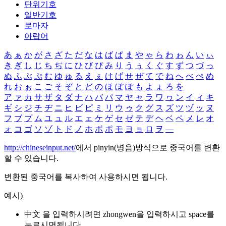
단위기호
일반기호
로마자
아랍어
あ
ぁ
か
が
さ
ざ
た
だ
な
は
ば
ぱ
ま
や
ゃ
ら
わ
ゎ
ん
い
ぃ
き
ぎ
し
じ
ち
ぢ
に
ひ
び
ぴ
み
り
う
ぅ
く
ぐ
す
ず
つ
づ
っ
ぬ
ふ
ぶ
ぷ
む
ゆ
ゅ
る
え
ぇ
け
げ
せ
ぜ
て
で
ね
へ
べ
ぺ
め
れ
お
ぉ
こ
ご
そ
ぞ
と
ど
の
ほ
ぼ
ぽ
も
よ
ょ
ろ
を
ア
ァ
カ
サ
ザ
タ
ダ
ナ
ハ
バ
パ
マ
ヤ
ャ
ラ
ワ
ヮ
ン
イ
ィ
キ
ギ
シ
ジ
チ
ヂ
ニ
ヒ
ビ
ピ
ミ
リ
ウ
ゥ
ク
グ
ス
ズ
ツ
ヅ
ッ
ヌ
フ
ブ
プ
ム
ユ
ュ
ル
エ
ェ
ケ
ゲ
セ
ゼ
テ
デ
ヘ
ベ
ペ
メ
レ
オ
ォ
コ
ゴ
ソ
ゾ
ト
ド
ノ
ホ
ボ
ポ
モ
ヨ
ョ
ロ
ヲ
―
http://chineseinput.net/
에서 pinyin(병음)방식으로 중국어를 변환
할 수 있습니다.
변환된 중국어를 복사하여 사용하시면 됩니다.
예시)
中文 을 입력하시려면
zhongwen
을 입력하시고 space를
누르시면됩니다.