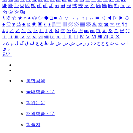
㎒
㎓
㎔
Ω
㏀
㏁
㎊
㎋
㎌
㏖
㏅
㎭
㎮
㎯
㏛
㎩
㎪
㎫
㎬
㏝
㏐
㏓
㏃
㏉
㏜
㏆
§
※
☆
★
○
●
◎
◇
◆
□
■
△
▽
→
←
↑
↓
↔
〓
◁
◀
▷
▶
♤
♠
♡
♥
♧
♣
⊙
◈
▣
◐
◑
▒
▤
▥
▨
▧
▦
▩
♨
☏
☎
☜
☞
¶
†
‡
↕
↗
↙
↖
↘
♭
♩
♪
♬
㉿
㈜
№
㏇
™
㏂
㏘
℡
＃
＆
＊
＠
ª
º
ⅰ
ⅱ
ⅲ
ⅳ
ⅴ
ⅵ
ⅶ
ⅷ
ⅸ
ⅹ
Ⅰ
Ⅱ
Ⅲ
Ⅳ
Ⅴ
Ⅵ
Ⅶ
Ⅷ
Ⅸ
Ⅹ
ا
ب
ت
ث
ج
ح
خ
د
ذ
ر
ز
س
ش
ص
ض
ط
ظ
ع
غ
ف
ق
ک
ل
م
ن
ه
و
ی
닫기
통합검색
국내학술논문
학위논문
해외학술논문
학술지