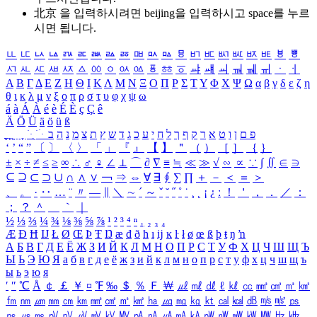
北京 을 입력하시려면
beijing
을 입력하시고 space를 누르
시면 됩니다.
ㅥ
ㅦ
ㅧ
ㅨ
ㅩ
ㅪ
ㅫ
ㅬ
ㅭ
ㅮ
ㅯ
ㅰ
ㅱ
ㅲ
ㅳ
ㅴ
ㅵ
ㅶ
ㅷ
ㅸ
ㅹ
ㅺ
ㅻ
ㅼ
ㅽ
ㅾ
ㅿ
ㆀ
ㆁ
ㆂ
ㆃ
ㆄ
ㆅ
ㆆ
ㆇ
ㆈ
ㆉ
ㆊ
ㆋ
ㆌ
ㆍ
ㆎ
Α
Β
Γ
Δ
Ε
Ζ
Η
Θ
Ι
Κ
Λ
Μ
Ν
Ξ
Ο
Π
Ρ
Σ
Τ
Υ
Φ
Χ
Ψ
Ω
α
β
γ
δ
ε
ζ
η
θ
ι
κ
λ
μ
ν
ξ
ο
π
ρ
σ
τ
υ
φ
χ
ψ
ω
á
à
Á
À
é
è
É
È
ç
Ç
ê
Ä
Ö
Ü
ä
ö
ü
ß
ְ
ֳ
ֲ
ֱ
ָ
ַ
ֵ
ֶ
ִ
ֹ
ּ
ֻ
ׂ
ׁ
ּ
ב
ה
נ
מ
צ
ת
ץ
ש
ד
ג
כ
ע
י
ח
ל
ך
ף
ק
ר
א
ט
ו
ן
ם
פ
‘
’
“
”
〔
〕
〈
〉
「
」
『
』
【
】
＂
（
）
［
］
｛
｝
±
×
÷
≠
≤
≥
∞
∴
♂
♀
∠
⊥
⌒
∂
∇
≡
≒
≪
≫
√
∽
∝
∵
∫
∬
∈
∋
⊆
⊇
⊂
⊃
∪
∩
∧
∨
￢
⇒
⇔
∀
∃
∮
∑
∏
＋
－
＜
＝
＞
、
。
·
‥
…
¨
〃
―
∥
＼
∼
´
～
ˇ
˘
˝
˚
˙
¸
˛
¡
¿
ː
！
＇
，
．
／
：
；
？
＾
＿
｀
｜
½
⅓
⅔
¼
¾
⅛
⅜
⅝
⅞
¹
²
³
⁴
ⁿ
₁
₂
₃
₄
Æ
Ð
Ħ
Ĳ
Ł
Ø
Œ
Þ
Ŧ
Ŋ
æ
đ
ð
ħ
ı
ĳ
ĸ
ŀ
ł
ø
œ
ß
þ
ŧ
ŋ
ŉ
А
Б
В
Г
Д
Е
Ё
Ж
З
И
Й
К
Л
М
Н
О
П
Р
С
Т
У
Ф
Х
Ц
Ч
Ш
Щ
Ъ
Ы
Ь
Э
Ю
Я
а
б
в
г
д
е
ё
ж
з
и
й
к
л
м
н
о
п
р
с
т
у
ф
х
ц
ч
ш
щ
ъ
ы
ь
э
ю
я
′
″
℃
Å
￠
￡
￥
¤
℉
‰
＄
％
Ｆ
￦
㎕
㎖
㎗
ℓ
㎘
㏄
㎣
㎤
㎥
㎦
㎙
㎚
㎛
㎜
㎝
㎞
㎟
㎠
㎡
㎢
㏊
㎍
㎎
㎏
㏏
㎈
㎉
㏈
㎧
㎨
㎰
㎱
㎲
㎳
㎴
㎵
㎶
㎷
㎸
㎹
㎀
㎁
㎂
㎃
㎄
㎺
㎻
㎽
㎾
㎿
㎐
㎑