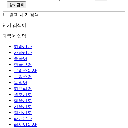
상세검색
결과 내 재검색
인기 검색어
다국어 입력
히라가나
가타카나
중국어
한글고어
그리스문자
프랑스어
독일어
히브리어
괄호기호
학술기호
기술기호
첨자기호
라틴문자
러시아문자