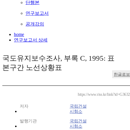
단행본
연구보고서
공개강의
home
연구보고서 상세
국도유지보수조사, 부록 C, 1995: 표
본구간 노선상황표
한글로보
https://www.riss.kr/link?id=G363
저자
국립건설
시험소
발행기관
국립건설
시험소