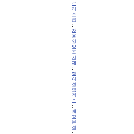
로
리
수
급
;
자
율
영
양
표
시
제
;
참
여
성
향
점
수
;
매
칭
분
석
;