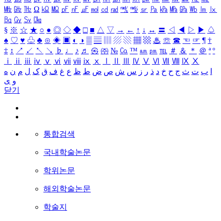
㎒
㎓
㎔
Ω
㏀
㏁
㎊
㎋
㎌
㏖
㏅
㎭
㎮
㎯
㏛
㎩
㎪
㎫
㎬
㏝
㏐
㏓
㏃
㏉
㏜
㏆
§
※
☆
★
○
●
◎
◇
◆
□
■
△
▽
→
←
↑
↓
↔
〓
◁
◀
▷
▶
♤
♠
♡
♥
♧
♣
⊙
◈
▣
◐
◑
▒
▤
▥
▨
▧
▦
▩
♨
☏
☎
☜
☞
¶
†
‡
↕
↗
↙
↖
↘
♭
♩
♪
♬
㉿
㈜
№
㏇
™
㏂
㏘
℡
＃
＆
＊
＠
ª
º
ⅰ
ⅱ
ⅲ
ⅳ
ⅴ
ⅵ
ⅶ
ⅷ
ⅸ
ⅹ
Ⅰ
Ⅱ
Ⅲ
Ⅳ
Ⅴ
Ⅵ
Ⅶ
Ⅷ
Ⅸ
Ⅹ
ا
ب
ت
ث
ج
ح
خ
د
ذ
ر
ز
س
ش
ص
ض
ط
ظ
ع
غ
ف
ق
ک
ل
م
ن
ه
و
ی
닫기
통합검색
국내학술논문
학위논문
해외학술논문
학술지