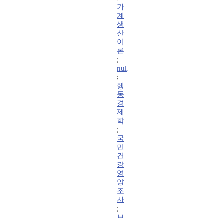
가
계
생
산
이
론
;
null
;
행
동
경
제
학
;
국
민
건
강
영
양
조
사
;
보