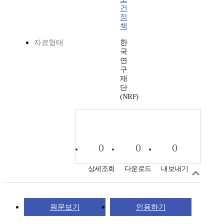
건
정
책
자료형태
한
국
연
구
재
단
(NRF)
0
0
0
상세조회
다운로드
내보내기
원문보기
인용하기