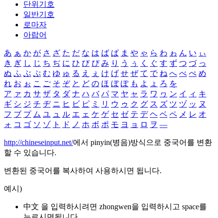
단위기호
일반기호
로마자
아랍어
あ
ぁ
か
が
さ
ざ
た
だ
な
は
ば
ぱ
ま
や
ゃ
ら
わ
ゎ
ん
い
ぃ
き
ぎ
し
じ
ち
ぢ
に
ひ
び
ぴ
み
り
う
ぅ
く
ぐ
す
ず
つ
づ
っ
ぬ
ふ
ぶ
ぷ
む
ゆ
ゅ
る
え
ぇ
け
げ
せ
ぜ
て
で
ね
へ
べ
ぺ
め
れ
お
ぉ
こ
ご
そ
ぞ
と
ど
の
ほ
ぼ
ぽ
も
よ
ょ
ろ
を
ア
ァ
カ
サ
ザ
タ
ダ
ナ
ハ
バ
パ
マ
ヤ
ャ
ラ
ワ
ヮ
ン
イ
ィ
キ
ギ
シ
ジ
チ
ヂ
ニ
ヒ
ビ
ピ
ミ
リ
ウ
ゥ
ク
グ
ス
ズ
ツ
ヅ
ッ
ヌ
フ
ブ
プ
ム
ユ
ュ
ル
エ
ェ
ケ
ゲ
セ
ゼ
テ
デ
ヘ
ベ
ペ
メ
レ
オ
ォ
コ
ゴ
ソ
ゾ
ト
ド
ノ
ホ
ボ
ポ
モ
ヨ
ョ
ロ
ヲ
―
http://chineseinput.net/
에서 pinyin(병음)방식으로 중국어를 변환
할 수 있습니다.
변환된 중국어를 복사하여 사용하시면 됩니다.
예시)
中文 을 입력하시려면
zhongwen
을 입력하시고 space를
누르시면됩니다.