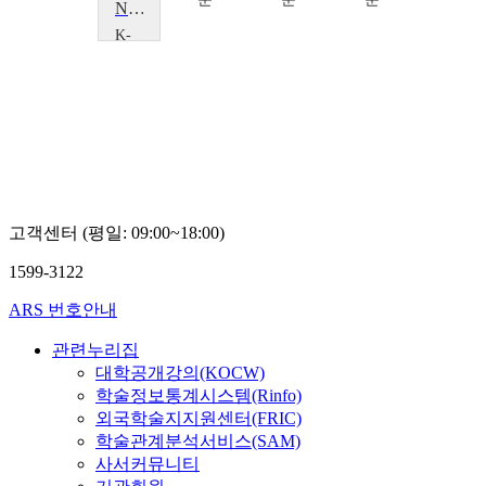
NO비만 NO질병! NOBINO 다이어트
K-
MOOC
경
희
대
학
교
이
재
동
고객센터 (평일: 09:00~18:00)
1599-3122
ARS 번호안내
관련누리집
대학공개강의(KOCW)
학술정보통계시스템(Rinfo)
외국학술지지원센터(FRIC)
학술관계분석서비스(SAM)
사서커뮤니티