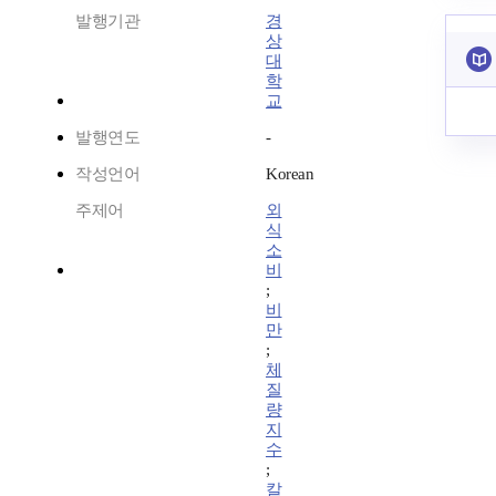
발행기관
경
상
대
학
교
발행연도
-
작성언어
Korean
주제어
외
식
소
비
;
비
만
;
체
질
량
지
수
;
칼