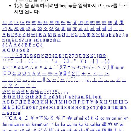
北京 을 입력하시려면
beijing
을 입력하시고 space를 누르
시면 됩니다.
ㅥ
ㅦ
ㅧ
ㅨ
ㅩ
ㅪ
ㅫ
ㅬ
ㅭ
ㅮ
ㅯ
ㅰ
ㅱ
ㅲ
ㅳ
ㅴ
ㅵ
ㅶ
ㅷ
ㅸ
ㅹ
ㅺ
ㅻ
ㅼ
ㅽ
ㅾ
ㅿ
ㆀ
ㆁ
ㆂ
ㆃ
ㆄ
ㆅ
ㆆ
ㆇ
ㆈ
ㆉ
ㆊ
ㆋ
ㆌ
ㆍ
ㆎ
Α
Β
Γ
Δ
Ε
Ζ
Η
Θ
Ι
Κ
Λ
Μ
Ν
Ξ
Ο
Π
Ρ
Σ
Τ
Υ
Φ
Χ
Ψ
Ω
α
β
γ
δ
ε
ζ
η
θ
ι
κ
λ
μ
ν
ξ
ο
π
ρ
σ
τ
υ
φ
χ
ψ
ω
á
à
Á
À
é
è
É
È
ç
Ç
ê
Ä
Ö
Ü
ä
ö
ü
ß
ְ
ֳ
ֲ
ֱ
ָ
ַ
ֵ
ֶ
ִ
ֹ
ּ
ֻ
ׂ
ׁ
ּ
ב
ה
נ
מ
צ
ת
ץ
ש
ד
ג
כ
ע
י
ח
ל
ך
ף
ק
ר
א
ט
ו
ן
ם
פ
‘
’
“
”
〔
〕
〈
〉
「
」
『
』
【
】
＂
（
）
［
］
｛
｝
±
×
÷
≠
≤
≥
∞
∴
♂
♀
∠
⊥
⌒
∂
∇
≡
≒
≪
≫
√
∽
∝
∵
∫
∬
∈
∋
⊆
⊇
⊂
⊃
∪
∩
∧
∨
￢
⇒
⇔
∀
∃
∮
∑
∏
＋
－
＜
＝
＞
、
。
·
‥
…
¨
〃
―
∥
＼
∼
´
～
ˇ
˘
˝
˚
˙
¸
˛
¡
¿
ː
！
＇
，
．
／
：
；
？
＾
＿
｀
｜
½
⅓
⅔
¼
¾
⅛
⅜
⅝
⅞
¹
²
³
⁴
ⁿ
₁
₂
₃
₄
Æ
Ð
Ħ
Ĳ
Ł
Ø
Œ
Þ
Ŧ
Ŋ
æ
đ
ð
ħ
ı
ĳ
ĸ
ŀ
ł
ø
œ
ß
þ
ŧ
ŋ
ŉ
А
Б
В
Г
Д
Е
Ё
Ж
З
И
Й
К
Л
М
Н
О
П
Р
С
Т
У
Ф
Х
Ц
Ч
Ш
Щ
Ъ
Ы
Ь
Э
Ю
Я
а
б
в
г
д
е
ё
ж
з
и
й
к
л
м
н
о
п
р
с
т
у
ф
х
ц
ч
ш
щ
ъ
ы
ь
э
ю
я
′
″
℃
Å
￠
￡
￥
¤
℉
‰
＄
％
Ｆ
￦
㎕
㎖
㎗
ℓ
㎘
㏄
㎣
㎤
㎥
㎦
㎙
㎚
㎛
㎜
㎝
㎞
㎟
㎠
㎡
㎢
㏊
㎍
㎎
㎏
㏏
㎈
㎉
㏈
㎧
㎨
㎰
㎱
㎲
㎳
㎴
㎵
㎶
㎷
㎸
㎹
㎀
㎁
㎂
㎃
㎄
㎺
㎻
㎽
㎾
㎿
㎐
㎑