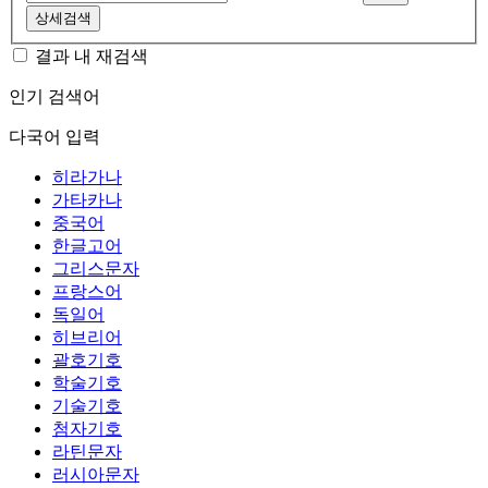
상세검색
결과 내 재검색
인기 검색어
다국어 입력
히라가나
가타카나
중국어
한글고어
그리스문자
프랑스어
독일어
히브리어
괄호기호
학술기호
기술기호
첨자기호
라틴문자
러시아문자