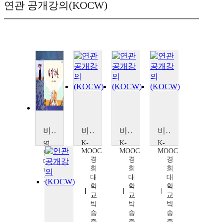
연관 공개강의(KOCW)
비만학개론
비만의 사회학
비만의 사회학
비만의 사회학
K-
K-
K-
영
MOOC
MOOC
MOOC
남
경
경
경
대
희
희
희
학
대
대
대
교
학
학
학
김
교
교
교
춘
박
박
박
영
승
승
승
준
준
준