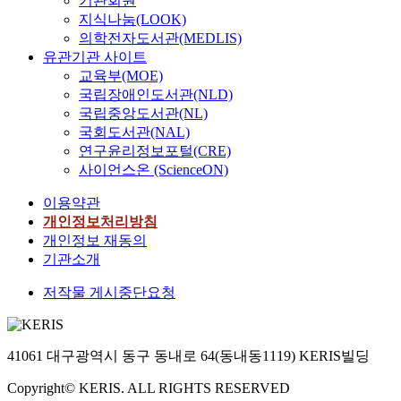
기관회원
지식나눔(LOOK)
의학전자도서관(MEDLIS)
유관기관 사이트
교육부(MOE)
국립장애인도서관(NLD)
국립중앙도서관(NL)
국회도서관(NAL)
연구윤리정보포털(CRE)
사이언스온 (ScienceON)
이용약관
개인정보처리방침
개인정보 재동의
기관소개
저작물 게시중단요청
41061 대구광역시 동구 동내로 64(동내동1119) KERIS빌딩
Copyright© KERIS. ALL RIGHTS RESERVED