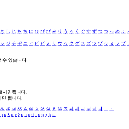
ぎ
し
じ
ち
ぢ
に
ひ
び
ぴ
み
り
う
ぅ
く
ぐ
す
ず
つ
づ
っ
ぬ
ふ
シ
ジ
チ
ヂ
ニ
ヒ
ビ
ピ
ミ
リ
ウ
ゥ
ク
グ
ス
ズ
ツ
ヅ
ッ
ヌ
フ
ブ
할 수 있습니다.
누르시면됩니다.
시면 됩니다.
ㅻ
ㅼ
ㅽ
ㅾ
ㅿ
ㆀ
ㆁ
ㆂ
ㆃ
ㆄ
ㆅ
ㆆ
ㆇ
ㆈ
ㆉ
ㆊ
ㆋ
ㆌ
ㆍ
ㆎ
θ
ι
κ
λ
μ
ν
ξ
ο
π
ρ
σ
τ
υ
φ
χ
ψ
ω