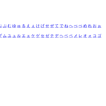
ぶ
ぷ
む
ゆ
ゅ
る
え
ぇ
け
げ
せ
ぜ
て
で
ね
へ
べ
ぺ
め
れ
お
ぉ
プ
ム
ユ
ュ
ル
エ
ェ
ケ
ゲ
セ
ゼ
テ
デ
ヘ
ベ
ペ
メ
レ
オ
ォ
コ
ゴ