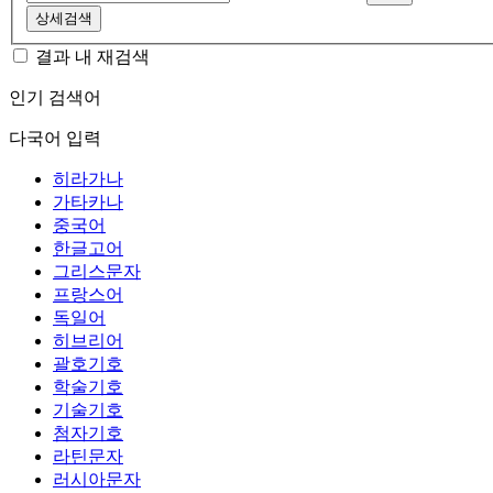
상세검색
결과 내 재검색
인기 검색어
다국어 입력
히라가나
가타카나
중국어
한글고어
그리스문자
프랑스어
독일어
히브리어
괄호기호
학술기호
기술기호
첨자기호
라틴문자
러시아문자