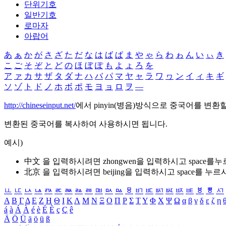
단위기호
일반기호
로마자
아랍어
あ
ぁ
か
が
さ
ざ
た
だ
な
は
ば
ぱ
ま
や
ゃ
ら
わ
ゎ
ん
い
ぃ
き
こ
ご
そ
ぞ
と
ど
の
ほ
ぼ
ぽ
も
よ
ょ
ろ
を
ア
ァ
カ
サ
ザ
タ
ダ
ナ
ハ
バ
パ
マ
ヤ
ャ
ラ
ワ
ヮ
ン
イ
ィ
キ
ギ
ソ
ゾ
ト
ド
ノ
ホ
ボ
ポ
モ
ヨ
ョ
ロ
ヲ
―
http://chineseinput.net/
에서 pinyin(병음)방식으로 중국어를 변환
변환된 중국어를 복사하여 사용하시면 됩니다.
예시)
中文 을 입력하시려면
zhongwen
을 입력하시고 space를
北京 을 입력하시려면
beijing
을 입력하시고 space를 누르
ㅥ
ㅦ
ㅧ
ㅨ
ㅩ
ㅪ
ㅫ
ㅬ
ㅭ
ㅮ
ㅯ
ㅰ
ㅱ
ㅲ
ㅳ
ㅴ
ㅵ
ㅶ
ㅷ
ㅸ
ㅹ
ㅺ
Α
Β
Γ
Δ
Ε
Ζ
Η
Θ
Ι
Κ
Λ
Μ
Ν
Ξ
Ο
Π
Ρ
Σ
Τ
Υ
Φ
Χ
Ψ
Ω
α
β
γ
δ
ε
ζ
η
á
à
Á
À
é
è
É
È
ç
Ç
ê
Ä
Ö
Ü
ä
ö
ü
ß