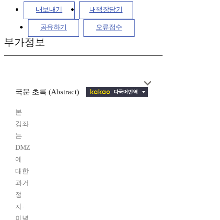
내보내기
내책장담기
공유하기
오류접수
부가정보
국문 초록 (Abstract)
본
강좌
는
DMZ
에
대한
과거
정
치-
이념