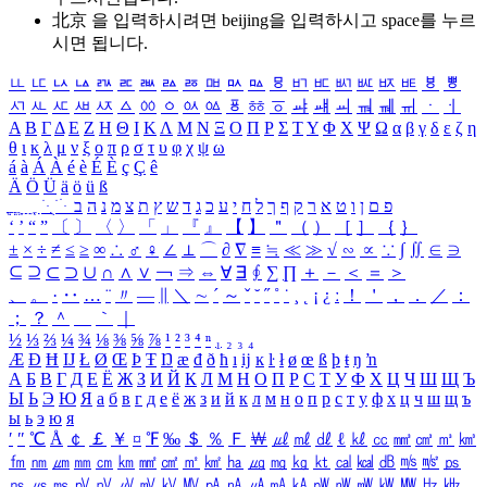
北京 을 입력하시려면
beijing
을 입력하시고 space를 누르
시면 됩니다.
ㅥ
ㅦ
ㅧ
ㅨ
ㅩ
ㅪ
ㅫ
ㅬ
ㅭ
ㅮ
ㅯ
ㅰ
ㅱ
ㅲ
ㅳ
ㅴ
ㅵ
ㅶ
ㅷ
ㅸ
ㅹ
ㅺ
ㅻ
ㅼ
ㅽ
ㅾ
ㅿ
ㆀ
ㆁ
ㆂ
ㆃ
ㆄ
ㆅ
ㆆ
ㆇ
ㆈ
ㆉ
ㆊ
ㆋ
ㆌ
ㆍ
ㆎ
Α
Β
Γ
Δ
Ε
Ζ
Η
Θ
Ι
Κ
Λ
Μ
Ν
Ξ
Ο
Π
Ρ
Σ
Τ
Υ
Φ
Χ
Ψ
Ω
α
β
γ
δ
ε
ζ
η
θ
ι
κ
λ
μ
ν
ξ
ο
π
ρ
σ
τ
υ
φ
χ
ψ
ω
á
à
Á
À
é
è
É
È
ç
Ç
ê
Ä
Ö
Ü
ä
ö
ü
ß
ְ
ֳ
ֲ
ֱ
ָ
ַ
ֵ
ֶ
ִ
ֹ
ּ
ֻ
ׂ
ׁ
ּ
ב
ה
נ
מ
צ
ת
ץ
ש
ד
ג
כ
ע
י
ח
ל
ך
ף
ק
ר
א
ט
ו
ן
ם
פ
‘
’
“
”
〔
〕
〈
〉
「
」
『
』
【
】
＂
（
）
［
］
｛
｝
±
×
÷
≠
≤
≥
∞
∴
♂
♀
∠
⊥
⌒
∂
∇
≡
≒
≪
≫
√
∽
∝
∵
∫
∬
∈
∋
⊆
⊇
⊂
⊃
∪
∩
∧
∨
￢
⇒
⇔
∀
∃
∮
∑
∏
＋
－
＜
＝
＞
、
。
·
‥
…
¨
〃
―
∥
＼
∼
´
～
ˇ
˘
˝
˚
˙
¸
˛
¡
¿
ː
！
＇
，
．
／
：
；
？
＾
＿
｀
｜
½
⅓
⅔
¼
¾
⅛
⅜
⅝
⅞
¹
²
³
⁴
ⁿ
₁
₂
₃
₄
Æ
Ð
Ħ
Ĳ
Ł
Ø
Œ
Þ
Ŧ
Ŋ
æ
đ
ð
ħ
ı
ĳ
ĸ
ŀ
ł
ø
œ
ß
þ
ŧ
ŋ
ŉ
А
Б
В
Г
Д
Е
Ё
Ж
З
И
Й
К
Л
М
Н
О
П
Р
С
Т
У
Ф
Х
Ц
Ч
Ш
Щ
Ъ
Ы
Ь
Э
Ю
Я
а
б
в
г
д
е
ё
ж
з
и
й
к
л
м
н
о
п
р
с
т
у
ф
х
ц
ч
ш
щ
ъ
ы
ь
э
ю
я
′
″
℃
Å
￠
￡
￥
¤
℉
‰
＄
％
Ｆ
￦
㎕
㎖
㎗
ℓ
㎘
㏄
㎣
㎤
㎥
㎦
㎙
㎚
㎛
㎜
㎝
㎞
㎟
㎠
㎡
㎢
㏊
㎍
㎎
㎏
㏏
㎈
㎉
㏈
㎧
㎨
㎰
㎱
㎲
㎳
㎴
㎵
㎶
㎷
㎸
㎹
㎀
㎁
㎂
㎃
㎄
㎺
㎻
㎽
㎾
㎿
㎐
㎑