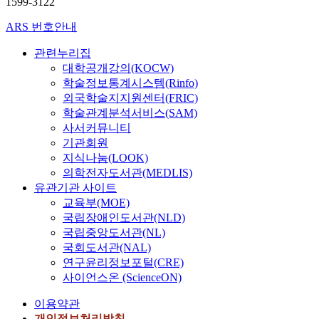
1599-3122
ARS 번호안내
관련누리집
대학공개강의(KOCW)
학술정보통계시스템(Rinfo)
외국학술지지원센터(FRIC)
학술관계분석서비스(SAM)
사서커뮤니티
기관회원
지식나눔(LOOK)
의학전자도서관(MEDLIS)
유관기관 사이트
교육부(MOE)
국립장애인도서관(NLD)
국립중앙도서관(NL)
국회도서관(NAL)
연구윤리정보포털(CRE)
사이언스온 (ScienceON)
이용약관
개인정보처리방침