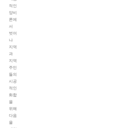
적인
양비
론에
서
벗어
나
지역
과
지역
주민
들의
시공
적인
화합
을
위해
다음
을