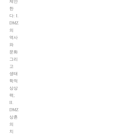
제안
한
다: I.
DMZ
의
역사
와
문화
그리
고
생태
학적
상상
력;
II.
DMZ
상흔
의
치