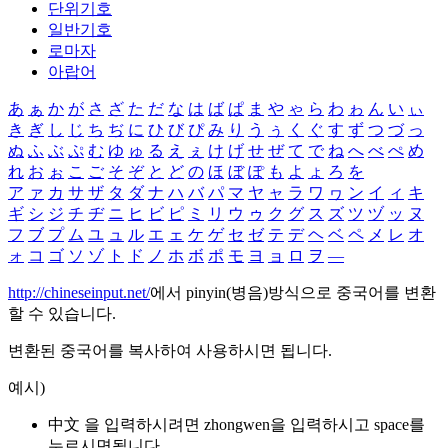
단위기호
일반기호
로마자
아랍어
あ
ぁ
か
が
さ
ざ
た
だ
な
は
ば
ぱ
ま
や
ゃ
ら
わ
ゎ
ん
い
ぃ
き
ぎ
し
じ
ち
ぢ
に
ひ
び
ぴ
み
り
う
ぅ
く
ぐ
す
ず
つ
づ
っ
ぬ
ふ
ぶ
ぷ
む
ゆ
ゅ
る
え
ぇ
け
げ
せ
ぜ
て
で
ね
へ
べ
ぺ
め
れ
お
ぉ
こ
ご
そ
ぞ
と
ど
の
ほ
ぼ
ぽ
も
よ
ょ
ろ
を
ア
ァ
カ
サ
ザ
タ
ダ
ナ
ハ
バ
パ
マ
ヤ
ャ
ラ
ワ
ヮ
ン
イ
ィ
キ
ギ
シ
ジ
チ
ヂ
ニ
ヒ
ビ
ピ
ミ
リ
ウ
ゥ
ク
グ
ス
ズ
ツ
ヅ
ッ
ヌ
フ
ブ
プ
ム
ユ
ュ
ル
エ
ェ
ケ
ゲ
セ
ゼ
テ
デ
ヘ
ベ
ペ
メ
レ
オ
ォ
コ
ゴ
ソ
ゾ
ト
ド
ノ
ホ
ボ
ポ
モ
ヨ
ョ
ロ
ヲ
―
http://chineseinput.net/
에서 pinyin(병음)방식으로 중국어를 변환
할 수 있습니다.
변환된 중국어를 복사하여 사용하시면 됩니다.
예시)
中文 을 입력하시려면
zhongwen
을 입력하시고 space를
누르시면됩니다.