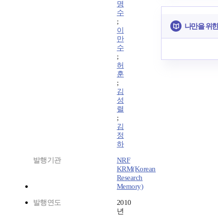
명
수
;
나만을 위한
이
만
수
;
허
훈
;
김
성
렬
;
김
정
하
발행기관
NRF
KRM(Korean
Research
Memory)
발행연도
2010
년