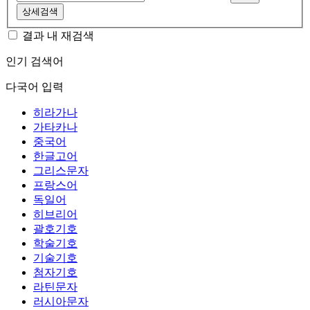
상세검색
결과 내 재검색
인기 검색어
다국어 입력
히라가나
가타카나
중국어
한글고어
그리스문자
프랑스어
독일어
히브리어
괄호기호
학술기호
기술기호
첨자기호
라틴문자
러시아문자