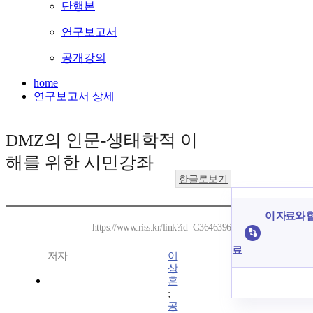
단행본
연구보고서
공개강의
home
연구보고서 상세
DMZ의 인문-생태학적 이
해를 위한 시민강좌
한글로보기
이 자료와 함
https://www.riss.kr/link?id=G3646396
료
저자
이
상
훈
;
공