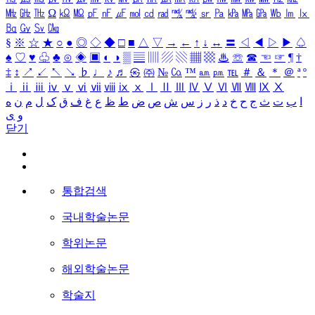
㎒
㎓
㎔
Ω
㏀
㏁
㎊
㎋
㎌
㏖
㏅
㎭
㎮
㎯
㏛
㎩
㎪
㎫
㎬
㏝
㏐
㏓
㏃
㏉
㏜
㏆
§
※
☆
★
○
●
◎
◇
◆
□
■
△
▽
→
←
↑
↓
↔
〓
◁
◀
▷
▶
♤
♠
♡
♥
♧
♣
⊙
◈
▣
◐
◑
▒
▤
▥
▨
▧
▦
▩
♨
☏
☎
☜
☞
¶
†
‡
↕
↗
↙
↖
↘
♭
♩
♪
♬
㉿
㈜
№
㏇
™
㏂
㏘
℡
＃
＆
＊
＠
ª
º
ⅰ
ⅱ
ⅲ
ⅳ
ⅴ
ⅵ
ⅶ
ⅷ
ⅸ
ⅹ
Ⅰ
Ⅱ
Ⅲ
Ⅳ
Ⅴ
Ⅵ
Ⅶ
Ⅷ
Ⅸ
Ⅹ
ا
ب
ت
ث
ج
ح
خ
د
ذ
ر
ز
س
ش
ص
ض
ط
ظ
ع
غ
ف
ق
ک
ل
م
ن
ه
و
ی
닫기
통합검색
국내학술논문
학위논문
해외학술논문
학술지