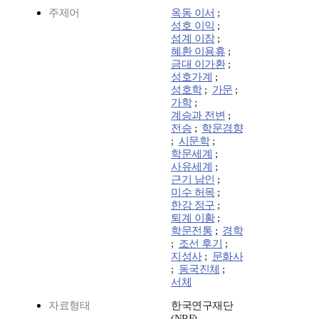
주제어
옥동 이서
;
성호 이익
;
섬계 이잠
;
혜환 이용휴
;
금대 이가환
;
성호가계
;
성호학
;
가문
;
가학
;
계승과 전변
;
전승
;
학문경향
;
시문학
;
학문세계
;
사유세계
;
근기 남인
;
미수 허목
;
한강 정구
;
퇴계 이황
;
학문전통
;
경학
;
조선 후기
;
지성사
;
문화사
;
동국진체
;
서체
자료형태
한국연구재단
(NRF)