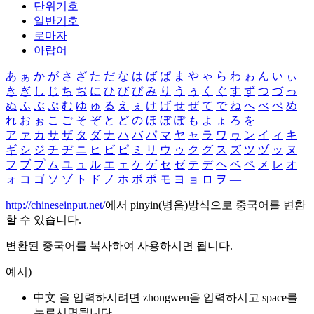
단위기호
일반기호
로마자
아랍어
あ
ぁ
か
が
さ
ざ
た
だ
な
は
ば
ぱ
ま
や
ゃ
ら
わ
ゎ
ん
い
ぃ
き
ぎ
し
じ
ち
ぢ
に
ひ
び
ぴ
み
り
う
ぅ
く
ぐ
す
ず
つ
づ
っ
ぬ
ふ
ぶ
ぷ
む
ゆ
ゅ
る
え
ぇ
け
げ
せ
ぜ
て
で
ね
へ
べ
ぺ
め
れ
お
ぉ
こ
ご
そ
ぞ
と
ど
の
ほ
ぼ
ぽ
も
よ
ょ
ろ
を
ア
ァ
カ
サ
ザ
タ
ダ
ナ
ハ
バ
パ
マ
ヤ
ャ
ラ
ワ
ヮ
ン
イ
ィ
キ
ギ
シ
ジ
チ
ヂ
ニ
ヒ
ビ
ピ
ミ
リ
ウ
ゥ
ク
グ
ス
ズ
ツ
ヅ
ッ
ヌ
フ
ブ
プ
ム
ユ
ュ
ル
エ
ェ
ケ
ゲ
セ
ゼ
テ
デ
ヘ
ベ
ペ
メ
レ
オ
ォ
コ
ゴ
ソ
ゾ
ト
ド
ノ
ホ
ボ
ポ
モ
ヨ
ョ
ロ
ヲ
―
http://chineseinput.net/
에서 pinyin(병음)방식으로 중국어를 변환
할 수 있습니다.
변환된 중국어를 복사하여 사용하시면 됩니다.
예시)
中文 을 입력하시려면
zhongwen
을 입력하시고 space를
누르시면됩니다.