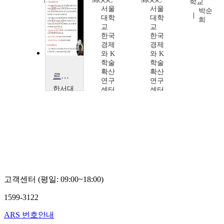
MOOC
MOOC
MOOC
학교
연세
서울
서울
박순
대학
대학
대학
희
교
교
교
(미
한국
한국
래)
경제
경제
글로
와 K
와 K
벌한
학술
학술
국학
확산
확산
르네상스예술문화사
연구
연구
연구
한서대
소
센터
센터
학교
한승
황재
황재
홍창
훈
문,
문,
호
박현
박현
순,
순,
조계
조계
영,
영,
노관
노관
범,
범,
정준
정준
고객센터 (평일: 09:00~18:00)
영,
영,
정호
정호
1599-3122
훈,
훈,
정요
정요
ARS 번호안내
근,
근,