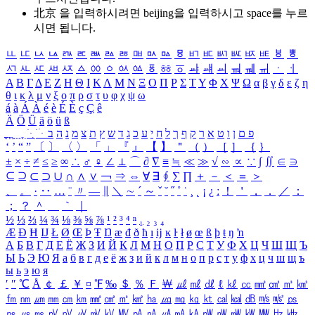
北京 을 입력하시려면
beijing
을 입력하시고 space를 누르
시면 됩니다.
ㅥ
ㅦ
ㅧ
ㅨ
ㅩ
ㅪ
ㅫ
ㅬ
ㅭ
ㅮ
ㅯ
ㅰ
ㅱ
ㅲ
ㅳ
ㅴ
ㅵ
ㅶ
ㅷ
ㅸ
ㅹ
ㅺ
ㅻ
ㅼ
ㅽ
ㅾ
ㅿ
ㆀ
ㆁ
ㆂ
ㆃ
ㆄ
ㆅ
ㆆ
ㆇ
ㆈ
ㆉ
ㆊ
ㆋ
ㆌ
ㆍ
ㆎ
Α
Β
Γ
Δ
Ε
Ζ
Η
Θ
Ι
Κ
Λ
Μ
Ν
Ξ
Ο
Π
Ρ
Σ
Τ
Υ
Φ
Χ
Ψ
Ω
α
β
γ
δ
ε
ζ
η
θ
ι
κ
λ
μ
ν
ξ
ο
π
ρ
σ
τ
υ
φ
χ
ψ
ω
á
à
Á
À
é
è
É
È
ç
Ç
ê
Ä
Ö
Ü
ä
ö
ü
ß
ְ
ֳ
ֲ
ֱ
ָ
ַ
ֵ
ֶ
ִ
ֹ
ּ
ֻ
ׂ
ׁ
ּ
ב
ה
נ
מ
צ
ת
ץ
ש
ד
ג
כ
ע
י
ח
ל
ך
ף
ק
ר
א
ט
ו
ן
ם
פ
‘
’
“
”
〔
〕
〈
〉
「
」
『
』
【
】
＂
（
）
［
］
｛
｝
±
×
÷
≠
≤
≥
∞
∴
♂
♀
∠
⊥
⌒
∂
∇
≡
≒
≪
≫
√
∽
∝
∵
∫
∬
∈
∋
⊆
⊇
⊂
⊃
∪
∩
∧
∨
￢
⇒
⇔
∀
∃
∮
∑
∏
＋
－
＜
＝
＞
、
。
·
‥
…
¨
〃
―
∥
＼
∼
´
～
ˇ
˘
˝
˚
˙
¸
˛
¡
¿
ː
！
＇
，
．
／
：
；
？
＾
＿
｀
｜
½
⅓
⅔
¼
¾
⅛
⅜
⅝
⅞
¹
²
³
⁴
ⁿ
₁
₂
₃
₄
Æ
Ð
Ħ
Ĳ
Ł
Ø
Œ
Þ
Ŧ
Ŋ
æ
đ
ð
ħ
ı
ĳ
ĸ
ŀ
ł
ø
œ
ß
þ
ŧ
ŋ
ŉ
А
Б
В
Г
Д
Е
Ё
Ж
З
И
Й
К
Л
М
Н
О
П
Р
С
Т
У
Ф
Х
Ц
Ч
Ш
Щ
Ъ
Ы
Ь
Э
Ю
Я
а
б
в
г
д
е
ё
ж
з
и
й
к
л
м
н
о
п
р
с
т
у
ф
х
ц
ч
ш
щ
ъ
ы
ь
э
ю
я
′
″
℃
Å
￠
￡
￥
¤
℉
‰
＄
％
Ｆ
￦
㎕
㎖
㎗
ℓ
㎘
㏄
㎣
㎤
㎥
㎦
㎙
㎚
㎛
㎜
㎝
㎞
㎟
㎠
㎡
㎢
㏊
㎍
㎎
㎏
㏏
㎈
㎉
㏈
㎧
㎨
㎰
㎱
㎲
㎳
㎴
㎵
㎶
㎷
㎸
㎹
㎀
㎁
㎂
㎃
㎄
㎺
㎻
㎽
㎾
㎿
㎐
㎑