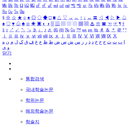
㎒
㎓
㎔
Ω
㏀
㏁
㎊
㎋
㎌
㏖
㏅
㎭
㎮
㎯
㏛
㎩
㎪
㎫
㎬
㏝
㏐
㏓
㏃
㏉
㏜
㏆
§
※
☆
★
○
●
◎
◇
◆
□
■
△
▽
→
←
↑
↓
↔
〓
◁
◀
▷
▶
♤
♠
♡
♥
♧
♣
⊙
◈
▣
◐
◑
▒
▤
▥
▨
▧
▦
▩
♨
☏
☎
☜
☞
¶
†
‡
↕
↗
↙
↖
↘
♭
♩
♪
♬
㉿
㈜
№
㏇
™
㏂
㏘
℡
＃
＆
＊
＠
ª
º
ⅰ
ⅱ
ⅲ
ⅳ
ⅴ
ⅵ
ⅶ
ⅷ
ⅸ
ⅹ
Ⅰ
Ⅱ
Ⅲ
Ⅳ
Ⅴ
Ⅵ
Ⅶ
Ⅷ
Ⅸ
Ⅹ
ا
ب
ت
ث
ج
ح
خ
د
ذ
ر
ز
س
ش
ص
ض
ط
ظ
ع
غ
ف
ق
ک
ل
م
ن
ه
و
ی
닫기
통합검색
국내학술논문
학위논문
해외학술논문
학술지