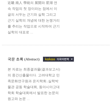
近畿 南人 學統의 展開와 星湖 연
속 작업의 첫 장이라는 점에서 이
글의 서두는 근기와 실학 그리고
근기 실학의 개념에 대한 논쟁거리
를 추리는 작업으로 시작하여 근기
실학의 대표로 ...
국문 초록 (Abstract)
본 자료는 최종결과물(결과보고서)
의 중간산출물이다. 고려대학교 민
족문화연구원과 온지학회․실학박
물관 공동 학술대회, 동아시아고대
학회 학술대회에서 발표한 논문의
원고와 논문 ...