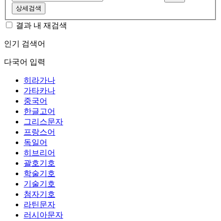
상세검색
결과 내 재검색
인기 검색어
다국어 입력
히라가나
가타카나
중국어
한글고어
그리스문자
프랑스어
독일어
히브리어
괄호기호
학술기호
기술기호
첨자기호
라틴문자
러시아문자