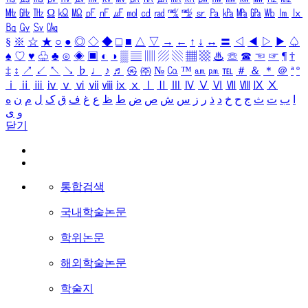
㎒
㎓
㎔
Ω
㏀
㏁
㎊
㎋
㎌
㏖
㏅
㎭
㎮
㎯
㏛
㎩
㎪
㎫
㎬
㏝
㏐
㏓
㏃
㏉
㏜
㏆
§
※
☆
★
○
●
◎
◇
◆
□
■
△
▽
→
←
↑
↓
↔
〓
◁
◀
▷
▶
♤
♠
♡
♥
♧
♣
⊙
◈
▣
◐
◑
▒
▤
▥
▨
▧
▦
▩
♨
☏
☎
☜
☞
¶
†
‡
↕
↗
↙
↖
↘
♭
♩
♪
♬
㉿
㈜
№
㏇
™
㏂
㏘
℡
＃
＆
＊
＠
ª
º
ⅰ
ⅱ
ⅲ
ⅳ
ⅴ
ⅵ
ⅶ
ⅷ
ⅸ
ⅹ
Ⅰ
Ⅱ
Ⅲ
Ⅳ
Ⅴ
Ⅵ
Ⅶ
Ⅷ
Ⅸ
Ⅹ
ا
ب
ت
ث
ج
ح
خ
د
ذ
ر
ز
س
ش
ص
ض
ط
ظ
ع
غ
ف
ق
ک
ل
م
ن
ه
و
ی
닫기
통합검색
국내학술논문
학위논문
해외학술논문
학술지