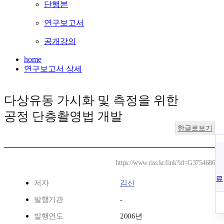
단행본
연구보고서
공개강의
home
연구보고서 상세
다상유동 가시화 및 측정을 위한
공정 단층촬영법 개발
한글로보기
https://www.riss.kr/link?id=G3754686
료
저자
김신
발행기관
-
발행연도
2006년