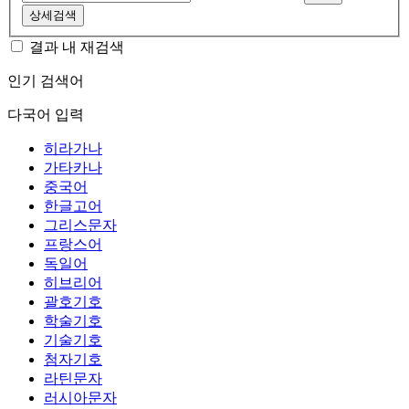
상세검색
결과 내 재검색
인기 검색어
다국어 입력
히라가나
가타카나
중국어
한글고어
그리스문자
프랑스어
독일어
히브리어
괄호기호
학술기호
기술기호
첨자기호
라틴문자
러시아문자