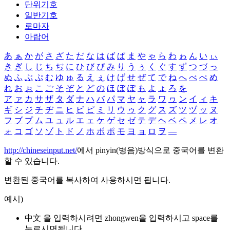
단위기호
일반기호
로마자
아랍어
あ
ぁ
か
が
さ
ざ
た
だ
な
は
ば
ぱ
ま
や
ゃ
ら
わ
ゎ
ん
い
ぃ
き
ぎ
し
じ
ち
ぢ
に
ひ
び
ぴ
み
り
う
ぅ
く
ぐ
す
ず
つ
づ
っ
ぬ
ふ
ぶ
ぷ
む
ゆ
ゅ
る
え
ぇ
け
げ
せ
ぜ
て
で
ね
へ
べ
ぺ
め
れ
お
ぉ
こ
ご
そ
ぞ
と
ど
の
ほ
ぼ
ぽ
も
よ
ょ
ろ
を
ア
ァ
カ
サ
ザ
タ
ダ
ナ
ハ
バ
パ
マ
ヤ
ャ
ラ
ワ
ヮ
ン
イ
ィ
キ
ギ
シ
ジ
チ
ヂ
ニ
ヒ
ビ
ピ
ミ
リ
ウ
ゥ
ク
グ
ス
ズ
ツ
ヅ
ッ
ヌ
フ
ブ
プ
ム
ユ
ュ
ル
エ
ェ
ケ
ゲ
セ
ゼ
テ
デ
ヘ
ベ
ペ
メ
レ
オ
ォ
コ
ゴ
ソ
ゾ
ト
ド
ノ
ホ
ボ
ポ
モ
ヨ
ョ
ロ
ヲ
―
http://chineseinput.net/
에서 pinyin(병음)방식으로 중국어를 변환
할 수 있습니다.
변환된 중국어를 복사하여 사용하시면 됩니다.
예시)
中文 을 입력하시려면
zhongwen
을 입력하시고 space를
누르시면됩니다.