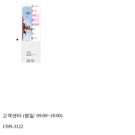
기사문제풀이를 통한 고체역학 개념 다지기
금오
공과
대학
교
오
충
석
고객센터 (평일: 09:00~18:00)
1599-3122