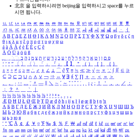
北京 을 입력하시려면
beijing
을 입력하시고 space를 누르
시면 됩니다.
ㅥ
ㅦ
ㅧ
ㅨ
ㅩ
ㅪ
ㅫ
ㅬ
ㅭ
ㅮ
ㅯ
ㅰ
ㅱ
ㅲ
ㅳ
ㅴ
ㅵ
ㅶ
ㅷ
ㅸ
ㅹ
ㅺ
ㅻ
ㅼ
ㅽ
ㅾ
ㅿ
ㆀ
ㆁ
ㆂ
ㆃ
ㆄ
ㆅ
ㆆ
ㆇ
ㆈ
ㆉ
ㆊ
ㆋ
ㆌ
ㆍ
ㆎ
Α
Β
Γ
Δ
Ε
Ζ
Η
Θ
Ι
Κ
Λ
Μ
Ν
Ξ
Ο
Π
Ρ
Σ
Τ
Υ
Φ
Χ
Ψ
Ω
α
β
γ
δ
ε
ζ
η
θ
ι
κ
λ
μ
ν
ξ
ο
π
ρ
σ
τ
υ
φ
χ
ψ
ω
á
à
Á
À
é
è
É
È
ç
Ç
ê
Ä
Ö
Ü
ä
ö
ü
ß
ְ
ֳ
ֲ
ֱ
ָ
ַ
ֵ
ֶ
ִ
ֹ
ּ
ֻ
ׂ
ׁ
ּ
ב
ה
נ
מ
צ
ת
ץ
ש
ד
ג
כ
ע
י
ח
ל
ך
ף
ק
ר
א
ט
ו
ן
ם
פ
‘
’
“
”
〔
〕
〈
〉
「
」
『
』
【
】
＂
（
）
［
］
｛
｝
±
×
÷
≠
≤
≥
∞
∴
♂
♀
∠
⊥
⌒
∂
∇
≡
≒
≪
≫
√
∽
∝
∵
∫
∬
∈
∋
⊆
⊇
⊂
⊃
∪
∩
∧
∨
￢
⇒
⇔
∀
∃
∮
∑
∏
＋
－
＜
＝
＞
、
。
·
‥
…
¨
〃
―
∥
＼
∼
´
～
ˇ
˘
˝
˚
˙
¸
˛
¡
¿
ː
！
＇
，
．
／
：
；
？
＾
＿
｀
｜
½
⅓
⅔
¼
¾
⅛
⅜
⅝
⅞
¹
²
³
⁴
ⁿ
₁
₂
₃
₄
Æ
Ð
Ħ
Ĳ
Ł
Ø
Œ
Þ
Ŧ
Ŋ
æ
đ
ð
ħ
ı
ĳ
ĸ
ŀ
ł
ø
œ
ß
þ
ŧ
ŋ
ŉ
А
Б
В
Г
Д
Е
Ё
Ж
З
И
Й
К
Л
М
Н
О
П
Р
С
Т
У
Ф
Х
Ц
Ч
Ш
Щ
Ъ
Ы
Ь
Э
Ю
Я
а
б
в
г
д
е
ё
ж
з
и
й
к
л
м
н
о
п
р
с
т
у
ф
х
ц
ч
ш
щ
ъ
ы
ь
э
ю
я
′
″
℃
Å
￠
￡
￥
¤
℉
‰
＄
％
Ｆ
￦
㎕
㎖
㎗
ℓ
㎘
㏄
㎣
㎤
㎥
㎦
㎙
㎚
㎛
㎜
㎝
㎞
㎟
㎠
㎡
㎢
㏊
㎍
㎎
㎏
㏏
㎈
㎉
㏈
㎧
㎨
㎰
㎱
㎲
㎳
㎴
㎵
㎶
㎷
㎸
㎹
㎀
㎁
㎂
㎃
㎄
㎺
㎻
㎽
㎾
㎿
㎐
㎑