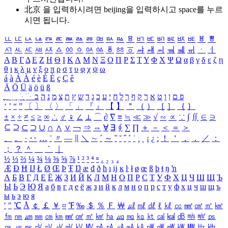
北京 을 입력하시려면
beijing
을 입력하시고 space를 누르
시면 됩니다.
ㅥ
ㅦ
ㅧ
ㅨ
ㅩ
ㅪ
ㅫ
ㅬ
ㅭ
ㅮ
ㅯ
ㅰ
ㅱ
ㅲ
ㅳ
ㅴ
ㅵ
ㅶ
ㅷ
ㅸ
ㅹ
ㅺ
ㅻ
ㅼ
ㅽ
ㅾ
ㅿ
ㆀ
ㆁ
ㆂ
ㆃ
ㆄ
ㆅ
ㆆ
ㆇ
ㆈ
ㆉ
ㆊ
ㆋ
ㆌ
ㆍ
ㆎ
Α
Β
Γ
Δ
Ε
Ζ
Η
Θ
Ι
Κ
Λ
Μ
Ν
Ξ
Ο
Π
Ρ
Σ
Τ
Υ
Φ
Χ
Ψ
Ω
α
β
γ
δ
ε
ζ
η
θ
ι
κ
λ
μ
ν
ξ
ο
π
ρ
σ
τ
υ
φ
χ
ψ
ω
á
à
Á
À
é
è
É
È
ç
Ç
ê
Ä
Ö
Ü
ä
ö
ü
ß
ְ
ֳ
ֲ
ֱ
ָ
ַ
ֵ
ֶ
ִ
ֹ
ּ
ֻ
ׂ
ׁ
ּ
ב
ה
נ
מ
צ
ת
ץ
ש
ד
ג
כ
ע
י
ח
ל
ך
ף
ק
ר
א
ט
ו
ן
ם
פ
‘
’
“
”
〔
〕
〈
〉
「
」
『
』
【
】
＂
（
）
［
］
｛
｝
±
×
÷
≠
≤
≥
∞
∴
♂
♀
∠
⊥
⌒
∂
∇
≡
≒
≪
≫
√
∽
∝
∵
∫
∬
∈
∋
⊆
⊇
⊂
⊃
∪
∩
∧
∨
￢
⇒
⇔
∀
∃
∮
∑
∏
＋
－
＜
＝
＞
、
。
·
‥
…
¨
〃
―
∥
＼
∼
´
～
ˇ
˘
˝
˚
˙
¸
˛
¡
¿
ː
！
＇
，
．
／
：
；
？
＾
＿
｀
｜
½
⅓
⅔
¼
¾
⅛
⅜
⅝
⅞
¹
²
³
⁴
ⁿ
₁
₂
₃
₄
Æ
Ð
Ħ
Ĳ
Ł
Ø
Œ
Þ
Ŧ
Ŋ
æ
đ
ð
ħ
ı
ĳ
ĸ
ŀ
ł
ø
œ
ß
þ
ŧ
ŋ
ŉ
А
Б
В
Г
Д
Е
Ё
Ж
З
И
Й
К
Л
М
Н
О
П
Р
С
Т
У
Ф
Х
Ц
Ч
Ш
Щ
Ъ
Ы
Ь
Э
Ю
Я
а
б
в
г
д
е
ё
ж
з
и
й
к
л
м
н
о
п
р
с
т
у
ф
х
ц
ч
ш
щ
ъ
ы
ь
э
ю
я
′
″
℃
Å
￠
￡
￥
¤
℉
‰
＄
％
Ｆ
￦
㎕
㎖
㎗
ℓ
㎘
㏄
㎣
㎤
㎥
㎦
㎙
㎚
㎛
㎜
㎝
㎞
㎟
㎠
㎡
㎢
㏊
㎍
㎎
㎏
㏏
㎈
㎉
㏈
㎧
㎨
㎰
㎱
㎲
㎳
㎴
㎵
㎶
㎷
㎸
㎹
㎀
㎁
㎂
㎃
㎄
㎺
㎻
㎽
㎾
㎿
㎐
㎑