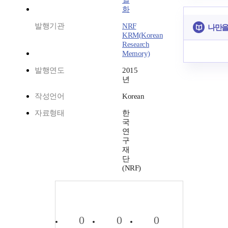
일
화
발행기관
NRF
나만을
KRM(Korean
Research
Memory)
발행연도
2015
년
작성언어
Korean
자료형태
한
국
연
구
재
단
(NRF)
0
0
0