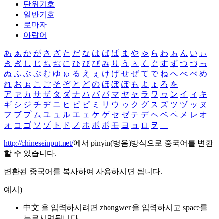
단위기호
일반기호
로마자
아랍어
あ
ぁ
か
が
さ
ざ
た
だ
な
は
ば
ぱ
ま
や
ゃ
ら
わ
ゎ
ん
い
ぃ
き
ぎ
し
じ
ち
ぢ
に
ひ
び
ぴ
み
り
う
ぅ
く
ぐ
す
ず
つ
づ
っ
ぬ
ふ
ぶ
ぷ
む
ゆ
ゅ
る
え
ぇ
け
げ
せ
ぜ
て
で
ね
へ
べ
ぺ
め
れ
お
ぉ
こ
ご
そ
ぞ
と
ど
の
ほ
ぼ
ぽ
も
よ
ょ
ろ
を
ア
ァ
カ
サ
ザ
タ
ダ
ナ
ハ
バ
パ
マ
ヤ
ャ
ラ
ワ
ヮ
ン
イ
ィ
キ
ギ
シ
ジ
チ
ヂ
ニ
ヒ
ビ
ピ
ミ
リ
ウ
ゥ
ク
グ
ス
ズ
ツ
ヅ
ッ
ヌ
フ
ブ
プ
ム
ユ
ュ
ル
エ
ェ
ケ
ゲ
セ
ゼ
テ
デ
ヘ
ベ
ペ
メ
レ
オ
ォ
コ
ゴ
ソ
ゾ
ト
ド
ノ
ホ
ボ
ポ
モ
ヨ
ョ
ロ
ヲ
―
http://chineseinput.net/
에서 pinyin(병음)방식으로 중국어를 변환
할 수 있습니다.
변환된 중국어를 복사하여 사용하시면 됩니다.
예시)
中文 을 입력하시려면
zhongwen
을 입력하시고 space를
누르시면됩니다.