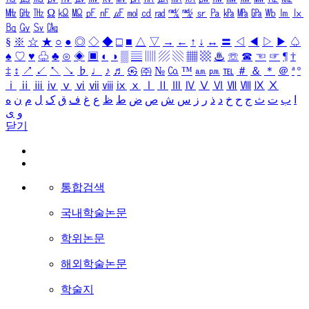
㎒
㎓
㎔
Ω
㏀
㏁
㎊
㎋
㎌
㏖
㏅
㎭
㎮
㎯
㏛
㎩
㎪
㎫
㎬
㏝
㏐
㏓
㏃
㏉
㏜
㏆
§
※
☆
★
○
●
◎
◇
◆
□
■
△
▽
→
←
↑
↓
↔
〓
◁
◀
▷
▶
♤
♠
♡
♥
♧
♣
⊙
◈
▣
◐
◑
▒
▤
▥
▨
▧
▦
▩
♨
☏
☎
☜
☞
¶
†
‡
↕
↗
↙
↖
↘
♭
♩
♪
♬
㉿
㈜
№
㏇
™
㏂
㏘
℡
＃
＆
＊
＠
ª
º
ⅰ
ⅱ
ⅲ
ⅳ
ⅴ
ⅵ
ⅶ
ⅷ
ⅸ
ⅹ
Ⅰ
Ⅱ
Ⅲ
Ⅳ
Ⅴ
Ⅵ
Ⅶ
Ⅷ
Ⅸ
Ⅹ
ا
ب
ت
ث
ج
ح
خ
د
ذ
ر
ز
س
ش
ص
ض
ط
ظ
ع
غ
ف
ق
ک
ل
م
ن
ه
و
ی
닫기
통합검색
국내학술논문
학위논문
해외학술논문
학술지