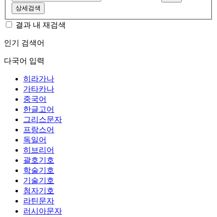
상세검색
결과 내 재검색
인기 검색어
다국어 입력
히라가나
가타카나
중국어
한글고어
그리스문자
프랑스어
독일어
히브리어
괄호기호
학술기호
기술기호
첨자기호
라틴문자
러시아문자