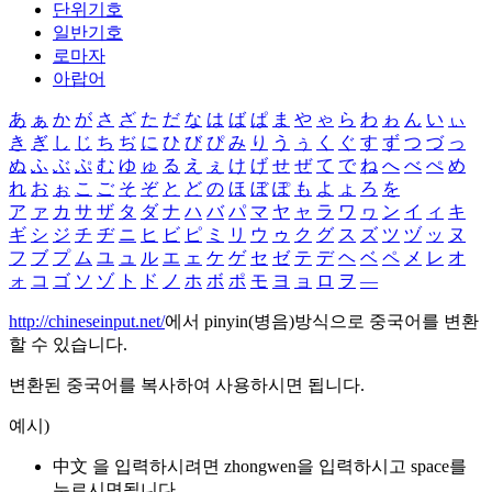
단위기호
일반기호
로마자
아랍어
あ
ぁ
か
が
さ
ざ
た
だ
な
は
ば
ぱ
ま
や
ゃ
ら
わ
ゎ
ん
い
ぃ
き
ぎ
し
じ
ち
ぢ
に
ひ
び
ぴ
み
り
う
ぅ
く
ぐ
す
ず
つ
づ
っ
ぬ
ふ
ぶ
ぷ
む
ゆ
ゅ
る
え
ぇ
け
げ
せ
ぜ
て
で
ね
へ
べ
ぺ
め
れ
お
ぉ
こ
ご
そ
ぞ
と
ど
の
ほ
ぼ
ぽ
も
よ
ょ
ろ
を
ア
ァ
カ
サ
ザ
タ
ダ
ナ
ハ
バ
パ
マ
ヤ
ャ
ラ
ワ
ヮ
ン
イ
ィ
キ
ギ
シ
ジ
チ
ヂ
ニ
ヒ
ビ
ピ
ミ
リ
ウ
ゥ
ク
グ
ス
ズ
ツ
ヅ
ッ
ヌ
フ
ブ
プ
ム
ユ
ュ
ル
エ
ェ
ケ
ゲ
セ
ゼ
テ
デ
ヘ
ベ
ペ
メ
レ
オ
ォ
コ
ゴ
ソ
ゾ
ト
ド
ノ
ホ
ボ
ポ
モ
ヨ
ョ
ロ
ヲ
―
http://chineseinput.net/
에서 pinyin(병음)방식으로 중국어를 변환
할 수 있습니다.
변환된 중국어를 복사하여 사용하시면 됩니다.
예시)
中文 을 입력하시려면
zhongwen
을 입력하시고 space를
누르시면됩니다.