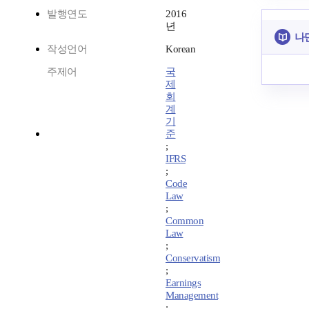
발행연도
2016
년
나
작성언어
Korean
주제어
국
제
회
계
기
준
;
IFRS
;
Code
Law
;
Common
Law
;
Conservatism
;
Earnings
Management
;