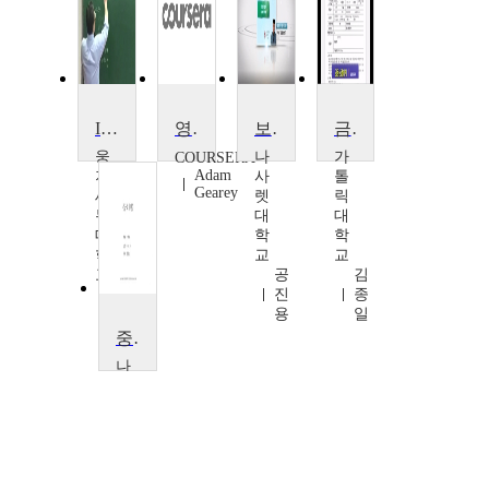
IFRS회계원리
영국관습법
보건의료관계법규
금융상품회계
웅
나
가
COURSERA
Adam
지
사
톨
Gearey
세
렛
릭
무
대
대
대
학
학
학
교
교
교
공
김
송
진
종
상
용
일
엽
중급회계연습
나
사
렛
대
학
교
박