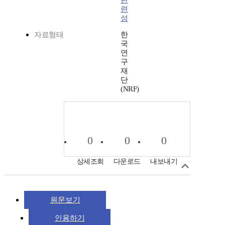
관
련
성
자료형태
한
국
연
구
재
단
(NRF)
0
0
0
상세조회
다운로드
내보내기
원문보기
인용하기