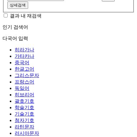
상세검색
결과 내 재검색
인기 검색어
다국어 입력
히라가나
가타카나
중국어
한글고어
그리스문자
프랑스어
독일어
히브리어
괄호기호
학술기호
기술기호
첨자기호
라틴문자
러시아문자