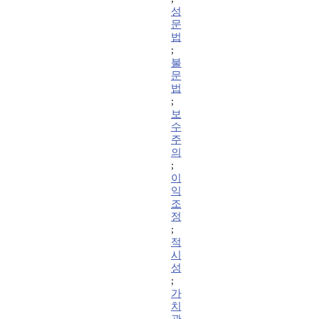
성
문
법
;
불
문
법
;
보
수
주
의
;
이
익
조
정
;
적
시
성
;
가
치