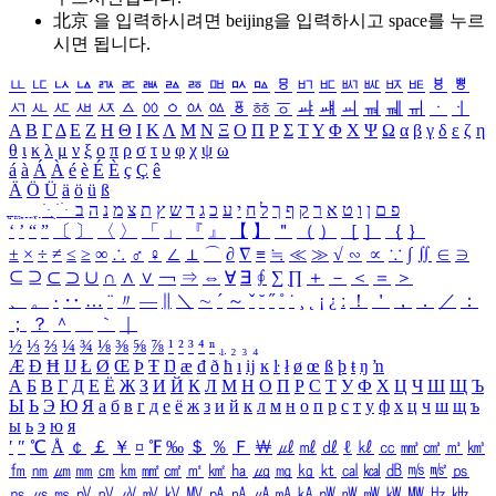
北京 을 입력하시려면
beijing
을 입력하시고 space를 누르
시면 됩니다.
ㅥ
ㅦ
ㅧ
ㅨ
ㅩ
ㅪ
ㅫ
ㅬ
ㅭ
ㅮ
ㅯ
ㅰ
ㅱ
ㅲ
ㅳ
ㅴ
ㅵ
ㅶ
ㅷ
ㅸ
ㅹ
ㅺ
ㅻ
ㅼ
ㅽ
ㅾ
ㅿ
ㆀ
ㆁ
ㆂ
ㆃ
ㆄ
ㆅ
ㆆ
ㆇ
ㆈ
ㆉ
ㆊ
ㆋ
ㆌ
ㆍ
ㆎ
Α
Β
Γ
Δ
Ε
Ζ
Η
Θ
Ι
Κ
Λ
Μ
Ν
Ξ
Ο
Π
Ρ
Σ
Τ
Υ
Φ
Χ
Ψ
Ω
α
β
γ
δ
ε
ζ
η
θ
ι
κ
λ
μ
ν
ξ
ο
π
ρ
σ
τ
υ
φ
χ
ψ
ω
á
à
Á
À
é
è
É
È
ç
Ç
ê
Ä
Ö
Ü
ä
ö
ü
ß
ְ
ֳ
ֲ
ֱ
ָ
ַ
ֵ
ֶ
ִ
ֹ
ּ
ֻ
ׂ
ׁ
ּ
ב
ה
נ
מ
צ
ת
ץ
ש
ד
ג
כ
ע
י
ח
ל
ך
ף
ק
ר
א
ט
ו
ן
ם
פ
‘
’
“
”
〔
〕
〈
〉
「
」
『
』
【
】
＂
（
）
［
］
｛
｝
±
×
÷
≠
≤
≥
∞
∴
♂
♀
∠
⊥
⌒
∂
∇
≡
≒
≪
≫
√
∽
∝
∵
∫
∬
∈
∋
⊆
⊇
⊂
⊃
∪
∩
∧
∨
￢
⇒
⇔
∀
∃
∮
∑
∏
＋
－
＜
＝
＞
、
。
·
‥
…
¨
〃
―
∥
＼
∼
´
～
ˇ
˘
˝
˚
˙
¸
˛
¡
¿
ː
！
＇
，
．
／
：
；
？
＾
＿
｀
｜
½
⅓
⅔
¼
¾
⅛
⅜
⅝
⅞
¹
²
³
⁴
ⁿ
₁
₂
₃
₄
Æ
Ð
Ħ
Ĳ
Ł
Ø
Œ
Þ
Ŧ
Ŋ
æ
đ
ð
ħ
ı
ĳ
ĸ
ŀ
ł
ø
œ
ß
þ
ŧ
ŋ
ŉ
А
Б
В
Г
Д
Е
Ё
Ж
З
И
Й
К
Л
М
Н
О
П
Р
С
Т
У
Ф
Х
Ц
Ч
Ш
Щ
Ъ
Ы
Ь
Э
Ю
Я
а
б
в
г
д
е
ё
ж
з
и
й
к
л
м
н
о
п
р
с
т
у
ф
х
ц
ч
ш
щ
ъ
ы
ь
э
ю
я
′
″
℃
Å
￠
￡
￥
¤
℉
‰
＄
％
Ｆ
￦
㎕
㎖
㎗
ℓ
㎘
㏄
㎣
㎤
㎥
㎦
㎙
㎚
㎛
㎜
㎝
㎞
㎟
㎠
㎡
㎢
㏊
㎍
㎎
㎏
㏏
㎈
㎉
㏈
㎧
㎨
㎰
㎱
㎲
㎳
㎴
㎵
㎶
㎷
㎸
㎹
㎀
㎁
㎂
㎃
㎄
㎺
㎻
㎽
㎾
㎿
㎐
㎑