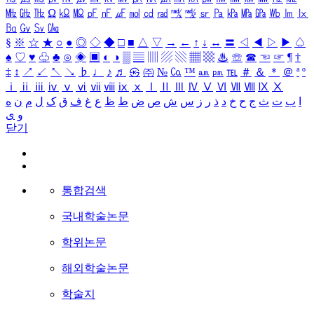
㎒
㎓
㎔
Ω
㏀
㏁
㎊
㎋
㎌
㏖
㏅
㎭
㎮
㎯
㏛
㎩
㎪
㎫
㎬
㏝
㏐
㏓
㏃
㏉
㏜
㏆
§
※
☆
★
○
●
◎
◇
◆
□
■
△
▽
→
←
↑
↓
↔
〓
◁
◀
▷
▶
♤
♠
♡
♥
♧
♣
⊙
◈
▣
◐
◑
▒
▤
▥
▨
▧
▦
▩
♨
☏
☎
☜
☞
¶
†
‡
↕
↗
↙
↖
↘
♭
♩
♪
♬
㉿
㈜
№
㏇
™
㏂
㏘
℡
＃
＆
＊
＠
ª
º
ⅰ
ⅱ
ⅲ
ⅳ
ⅴ
ⅵ
ⅶ
ⅷ
ⅸ
ⅹ
Ⅰ
Ⅱ
Ⅲ
Ⅳ
Ⅴ
Ⅵ
Ⅶ
Ⅷ
Ⅸ
Ⅹ
ا
ب
ت
ث
ج
ح
خ
د
ذ
ر
ز
س
ش
ص
ض
ط
ظ
ع
غ
ف
ق
ک
ل
م
ن
ه
و
ی
닫기
통합검색
국내학술논문
학위논문
해외학술논문
학술지