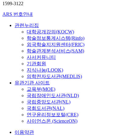
1599-3122
ARS 번호안내
관련누리집
대학공개강의(KOCW)
학술정보통계시스템(Rinfo)
외국학술지지원센터(FRIC)
학술관계분석서비스(SAM)
사서커뮤니티
기관회원
지식나눔(LOOK)
의학전자도서관(MEDLIS)
유관기관 사이트
교육부(MOE)
국립장애인도서관(NLD)
국립중앙도서관(NL)
국회도서관(NAL)
연구윤리정보포털(CRE)
사이언스온 (ScienceON)
이용약관