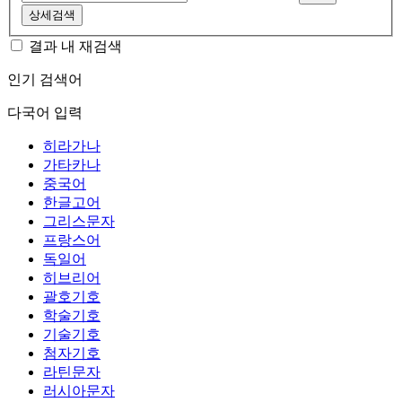
상세검색
결과 내 재검색
인기 검색어
다국어 입력
히라가나
가타카나
중국어
한글고어
그리스문자
프랑스어
독일어
히브리어
괄호기호
학술기호
기술기호
첨자기호
라틴문자
러시아문자