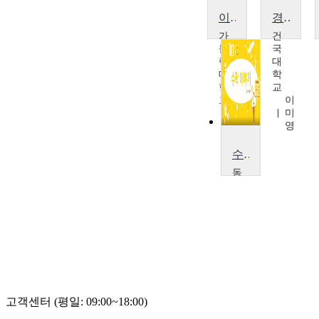
이산수학
경영수학 및 활용
가
건
톨
국
릭
대
대
학
학
교
교
이
황
미
병
영
연
수학이야기
동
서
대
학
교
이
민
아
고객센터 (평일: 09:00~18:00)