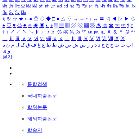
㎒
㎓
㎔
Ω
㏀
㏁
㎊
㎋
㎌
㏖
㏅
㎭
㎮
㎯
㏛
㎩
㎪
㎫
㎬
㏝
㏐
㏓
㏃
㏉
㏜
㏆
§
※
☆
★
○
●
◎
◇
◆
□
■
△
▽
→
←
↑
↓
↔
〓
◁
◀
▷
▶
♤
♠
♡
♥
♧
♣
⊙
◈
▣
◐
◑
▒
▤
▥
▨
▧
▦
▩
♨
☏
☎
☜
☞
¶
†
‡
↕
↗
↙
↖
↘
♭
♩
♪
♬
㉿
㈜
№
㏇
™
㏂
㏘
℡
＃
＆
＊
＠
ª
º
ⅰ
ⅱ
ⅲ
ⅳ
ⅴ
ⅵ
ⅶ
ⅷ
ⅸ
ⅹ
Ⅰ
Ⅱ
Ⅲ
Ⅳ
Ⅴ
Ⅵ
Ⅶ
Ⅷ
Ⅸ
Ⅹ
ا
ب
ت
ث
ج
ح
خ
د
ذ
ر
ز
س
ش
ص
ض
ط
ظ
ع
غ
ف
ق
ک
ل
م
ن
ه
و
ی
닫기
통합검색
국내학술논문
학위논문
해외학술논문
학술지