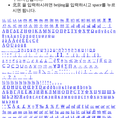
北京 을 입력하시려면
beijing
을 입력하시고 space를 누르
시면 됩니다.
ㅥ
ㅦ
ㅧ
ㅨ
ㅩ
ㅪ
ㅫ
ㅬ
ㅭ
ㅮ
ㅯ
ㅰ
ㅱ
ㅲ
ㅳ
ㅴ
ㅵ
ㅶ
ㅷ
ㅸ
ㅹ
ㅺ
ㅻ
ㅼ
ㅽ
ㅾ
ㅿ
ㆀ
ㆁ
ㆂ
ㆃ
ㆄ
ㆅ
ㆆ
ㆇ
ㆈ
ㆉ
ㆊ
ㆋ
ㆌ
ㆍ
ㆎ
Α
Β
Γ
Δ
Ε
Ζ
Η
Θ
Ι
Κ
Λ
Μ
Ν
Ξ
Ο
Π
Ρ
Σ
Τ
Υ
Φ
Χ
Ψ
Ω
α
β
γ
δ
ε
ζ
η
θ
ι
κ
λ
μ
ν
ξ
ο
π
ρ
σ
τ
υ
φ
χ
ψ
ω
á
à
Á
À
é
è
É
È
ç
Ç
ê
Ä
Ö
Ü
ä
ö
ü
ß
ְ
ֳ
ֲ
ֱ
ָ
ַ
ֵ
ֶ
ִ
ֹ
ּ
ֻ
ׂ
ׁ
ּ
ב
ה
נ
מ
צ
ת
ץ
ש
ד
ג
כ
ע
י
ח
ל
ך
ף
ק
ר
א
ט
ו
ן
ם
פ
‘
’
“
”
〔
〕
〈
〉
「
」
『
』
【
】
＂
（
）
［
］
｛
｝
±
×
÷
≠
≤
≥
∞
∴
♂
♀
∠
⊥
⌒
∂
∇
≡
≒
≪
≫
√
∽
∝
∵
∫
∬
∈
∋
⊆
⊇
⊂
⊃
∪
∩
∧
∨
￢
⇒
⇔
∀
∃
∮
∑
∏
＋
－
＜
＝
＞
、
。
·
‥
…
¨
〃
―
∥
＼
∼
´
～
ˇ
˘
˝
˚
˙
¸
˛
¡
¿
ː
！
＇
，
．
／
：
；
？
＾
＿
｀
｜
½
⅓
⅔
¼
¾
⅛
⅜
⅝
⅞
¹
²
³
⁴
ⁿ
₁
₂
₃
₄
Æ
Ð
Ħ
Ĳ
Ł
Ø
Œ
Þ
Ŧ
Ŋ
æ
đ
ð
ħ
ı
ĳ
ĸ
ŀ
ł
ø
œ
ß
þ
ŧ
ŋ
ŉ
А
Б
В
Г
Д
Е
Ё
Ж
З
И
Й
К
Л
М
Н
О
П
Р
С
Т
У
Ф
Х
Ц
Ч
Ш
Щ
Ъ
Ы
Ь
Э
Ю
Я
а
б
в
г
д
е
ё
ж
з
и
й
к
л
м
н
о
п
р
с
т
у
ф
х
ц
ч
ш
щ
ъ
ы
ь
э
ю
я
′
″
℃
Å
￠
￡
￥
¤
℉
‰
＄
％
Ｆ
￦
㎕
㎖
㎗
ℓ
㎘
㏄
㎣
㎤
㎥
㎦
㎙
㎚
㎛
㎜
㎝
㎞
㎟
㎠
㎡
㎢
㏊
㎍
㎎
㎏
㏏
㎈
㎉
㏈
㎧
㎨
㎰
㎱
㎲
㎳
㎴
㎵
㎶
㎷
㎸
㎹
㎀
㎁
㎂
㎃
㎄
㎺
㎻
㎽
㎾
㎿
㎐
㎑