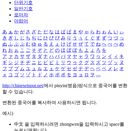
단위기호
일반기호
로마자
아랍어
あ
ぁ
か
が
さ
ざ
た
だ
な
は
ば
ぱ
ま
や
ゃ
ら
わ
ゎ
ん
い
ぃ
き
ぎ
し
じ
ち
ぢ
に
ひ
び
ぴ
み
り
う
ぅ
く
ぐ
す
ず
つ
づ
っ
ぬ
ふ
ぶ
ぷ
む
ゆ
ゅ
る
え
ぇ
け
げ
せ
ぜ
て
で
ね
へ
べ
ぺ
め
れ
お
ぉ
こ
ご
そ
ぞ
と
ど
の
ほ
ぼ
ぽ
も
よ
ょ
ろ
を
ア
ァ
カ
サ
ザ
タ
ダ
ナ
ハ
バ
パ
マ
ヤ
ャ
ラ
ワ
ヮ
ン
イ
ィ
キ
ギ
シ
ジ
チ
ヂ
ニ
ヒ
ビ
ピ
ミ
リ
ウ
ゥ
ク
グ
ス
ズ
ツ
ヅ
ッ
ヌ
フ
ブ
プ
ム
ユ
ュ
ル
エ
ェ
ケ
ゲ
セ
ゼ
テ
デ
ヘ
ベ
ペ
メ
レ
オ
ォ
コ
ゴ
ソ
ゾ
ト
ド
ノ
ホ
ボ
ポ
モ
ヨ
ョ
ロ
ヲ
―
http://chineseinput.net/
에서 pinyin(병음)방식으로 중국어를 변환
할 수 있습니다.
변환된 중국어를 복사하여 사용하시면 됩니다.
예시)
中文 을 입력하시려면
zhongwen
을 입력하시고 space를
누르시면됩니다.