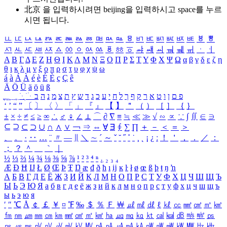
北京 을 입력하시려면
beijing
을 입력하시고 space를 누르
시면 됩니다.
ㅥ
ㅦ
ㅧ
ㅨ
ㅩ
ㅪ
ㅫ
ㅬ
ㅭ
ㅮ
ㅯ
ㅰ
ㅱ
ㅲ
ㅳ
ㅴ
ㅵ
ㅶ
ㅷ
ㅸ
ㅹ
ㅺ
ㅻ
ㅼ
ㅽ
ㅾ
ㅿ
ㆀ
ㆁ
ㆂ
ㆃ
ㆄ
ㆅ
ㆆ
ㆇ
ㆈ
ㆉ
ㆊ
ㆋ
ㆌ
ㆍ
ㆎ
Α
Β
Γ
Δ
Ε
Ζ
Η
Θ
Ι
Κ
Λ
Μ
Ν
Ξ
Ο
Π
Ρ
Σ
Τ
Υ
Φ
Χ
Ψ
Ω
α
β
γ
δ
ε
ζ
η
θ
ι
κ
λ
μ
ν
ξ
ο
π
ρ
σ
τ
υ
φ
χ
ψ
ω
á
à
Á
À
é
è
É
È
ç
Ç
ê
Ä
Ö
Ü
ä
ö
ü
ß
ְ
ֳ
ֲ
ֱ
ָ
ַ
ֵ
ֶ
ִ
ֹ
ּ
ֻ
ׂ
ׁ
ּ
ב
ה
נ
מ
צ
ת
ץ
ש
ד
ג
כ
ע
י
ח
ל
ך
ף
ק
ר
א
ט
ו
ן
ם
פ
‘
’
“
”
〔
〕
〈
〉
「
」
『
』
【
】
＂
（
）
［
］
｛
｝
±
×
÷
≠
≤
≥
∞
∴
♂
♀
∠
⊥
⌒
∂
∇
≡
≒
≪
≫
√
∽
∝
∵
∫
∬
∈
∋
⊆
⊇
⊂
⊃
∪
∩
∧
∨
￢
⇒
⇔
∀
∃
∮
∑
∏
＋
－
＜
＝
＞
、
。
·
‥
…
¨
〃
―
∥
＼
∼
´
～
ˇ
˘
˝
˚
˙
¸
˛
¡
¿
ː
！
＇
，
．
／
：
；
？
＾
＿
｀
｜
½
⅓
⅔
¼
¾
⅛
⅜
⅝
⅞
¹
²
³
⁴
ⁿ
₁
₂
₃
₄
Æ
Ð
Ħ
Ĳ
Ł
Ø
Œ
Þ
Ŧ
Ŋ
æ
đ
ð
ħ
ı
ĳ
ĸ
ŀ
ł
ø
œ
ß
þ
ŧ
ŋ
ŉ
А
Б
В
Г
Д
Е
Ё
Ж
З
И
Й
К
Л
М
Н
О
П
Р
С
Т
У
Ф
Х
Ц
Ч
Ш
Щ
Ъ
Ы
Ь
Э
Ю
Я
а
б
в
г
д
е
ё
ж
з
и
й
к
л
м
н
о
п
р
с
т
у
ф
х
ц
ч
ш
щ
ъ
ы
ь
э
ю
я
′
″
℃
Å
￠
￡
￥
¤
℉
‰
＄
％
Ｆ
￦
㎕
㎖
㎗
ℓ
㎘
㏄
㎣
㎤
㎥
㎦
㎙
㎚
㎛
㎜
㎝
㎞
㎟
㎠
㎡
㎢
㏊
㎍
㎎
㎏
㏏
㎈
㎉
㏈
㎧
㎨
㎰
㎱
㎲
㎳
㎴
㎵
㎶
㎷
㎸
㎹
㎀
㎁
㎂
㎃
㎄
㎺
㎻
㎽
㎾
㎿
㎐
㎑