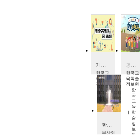
개정 한국어 교육과정의 이해 및 한국어교육의 실제
공감과 소통을 위한 교실 속 다문화교육
한국교
한국교
육학술
육학술
정보원
정보원
한
한
국
국
교
교
육
육
학
학
술
술
정
정
한태관계 이슈와 쟁점
보
보
부산외
원
원
국어대