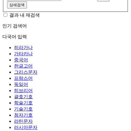
상세검색
결과 내 재검색
인기 검색어
다국어 입력
히라가나
가타카나
중국어
한글고어
그리스문자
프랑스어
독일어
히브리어
괄호기호
학술기호
기술기호
첨자기호
라틴문자
러시아문자