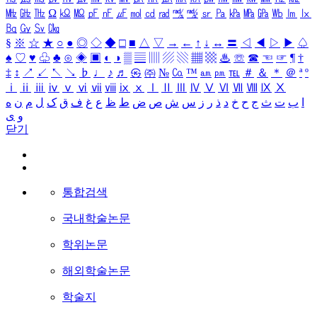
㎒
㎓
㎔
Ω
㏀
㏁
㎊
㎋
㎌
㏖
㏅
㎭
㎮
㎯
㏛
㎩
㎪
㎫
㎬
㏝
㏐
㏓
㏃
㏉
㏜
㏆
§
※
☆
★
○
●
◎
◇
◆
□
■
△
▽
→
←
↑
↓
↔
〓
◁
◀
▷
▶
♤
♠
♡
♥
♧
♣
⊙
◈
▣
◐
◑
▒
▤
▥
▨
▧
▦
▩
♨
☏
☎
☜
☞
¶
†
‡
↕
↗
↙
↖
↘
♭
♩
♪
♬
㉿
㈜
№
㏇
™
㏂
㏘
℡
＃
＆
＊
＠
ª
º
ⅰ
ⅱ
ⅲ
ⅳ
ⅴ
ⅵ
ⅶ
ⅷ
ⅸ
ⅹ
Ⅰ
Ⅱ
Ⅲ
Ⅳ
Ⅴ
Ⅵ
Ⅶ
Ⅷ
Ⅸ
Ⅹ
ا
ب
ت
ث
ج
ح
خ
د
ذ
ر
ز
س
ش
ص
ض
ط
ظ
ع
غ
ف
ق
ک
ل
م
ن
ه
و
ی
닫기
통합검색
국내학술논문
학위논문
해외학술논문
학술지