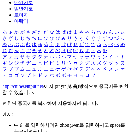
단위기호
일반기호
로마자
아랍어
あ
ぁ
か
が
さ
ざ
た
だ
な
は
ば
ぱ
ま
や
ゃ
ら
わ
ゎ
ん
い
ぃ
き
ぎ
し
じ
ち
ぢ
に
ひ
び
ぴ
み
り
う
ぅ
く
ぐ
す
ず
つ
づ
っ
ぬ
ふ
ぶ
ぷ
む
ゆ
ゅ
る
え
ぇ
け
げ
せ
ぜ
て
で
ね
へ
べ
ぺ
め
れ
お
ぉ
こ
ご
そ
ぞ
と
ど
の
ほ
ぼ
ぽ
も
よ
ょ
ろ
を
ア
ァ
カ
サ
ザ
タ
ダ
ナ
ハ
バ
パ
マ
ヤ
ャ
ラ
ワ
ヮ
ン
イ
ィ
キ
ギ
シ
ジ
チ
ヂ
ニ
ヒ
ビ
ピ
ミ
リ
ウ
ゥ
ク
グ
ス
ズ
ツ
ヅ
ッ
ヌ
フ
ブ
プ
ム
ユ
ュ
ル
エ
ェ
ケ
ゲ
セ
ゼ
テ
デ
ヘ
ベ
ペ
メ
レ
オ
ォ
コ
ゴ
ソ
ゾ
ト
ド
ノ
ホ
ボ
ポ
モ
ヨ
ョ
ロ
ヲ
―
http://chineseinput.net/
에서 pinyin(병음)방식으로 중국어를 변환
할 수 있습니다.
변환된 중국어를 복사하여 사용하시면 됩니다.
예시)
中文 을 입력하시려면
zhongwen
을 입력하시고 space를
누르시면됩니다.